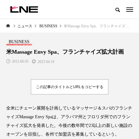
グローバルビューティ＆ヘルスケアビジネス誌
ニュース
BUSINESS
米Massage Envy Spa、フランチャイズ拡大計画
NEW POST
カテゴリー毎の最新記事
BUSINESS
LIFESTYLE
BUSINESS
米Massage Envy Spa、フランチャイズ拡大計画
2013.06.05
2025.04.19
この記事のタイトルとURLをコピーする
全米にチェーン展開を計画しているマッサージ＆スパのフランチ
SNSの「加工顔」と美容医療｜AI
GWI調査から読み解く2030年の
」
がもたらす可能性とこれから
都市型スパ――身近なウェルネ
ャイズMassage Envy Spaは、アラバマ州とフロリダ州でのフラン
の次世代モデル
2026.07.13
チャイズ拡大を発表した。今後の数年間で23以上の新しい施設の
2026.08.06
オープンを目指し、各州で加盟店を募集しているという。