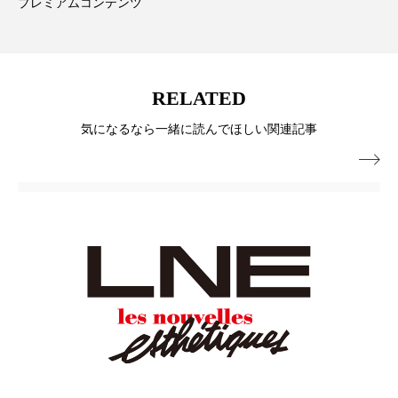
プレミアムコンテンツ
スマートウォッチ
スマートパッチ
スマートリング
セーフプレイス
セラミド
RELATED
セラミド保湿
セルフケア
気になるなら一緒に読んでほしい関連記事
ソーシャルウェルネス
ソーシャルコマース

タンパク質
ディープクレンジング
デジタルデトックス
デトックス
ドライヤー 温度 髪 ダメージ
ナイアシンアミド
ナイトプロテイン
ナイトルーティン 金木犀
パーソナライズ
バーチャルメイク