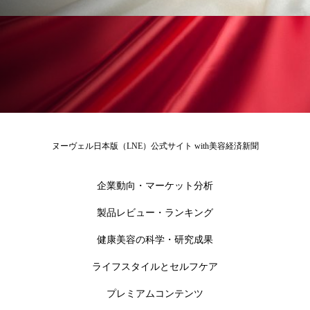
ペアトリートメント
ヘッドスパ
ヘルスケア
ヘルスビューティー
ポジショニング
ボディケア
ホルモン
マーケティング
マイクロスパ
マネジメント
むくみ対策
むくみ改善
ヌーヴェル日本版（LNE）公式サイト with美容経済新聞
メンズスキンケア
メンタルケア
企業動向・マーケット分析
メンタルヘルス
ライフスタイル
製品レビュー・ランキング
リカバリー
リカバリーウェア
リサーチ
健康美容の科学・研究成果
リナロール 効果
リラクゼーション
ライフスタイルとセルフケア
プレミアムコンテンツ
リラックス効果
レチナール
レチノール