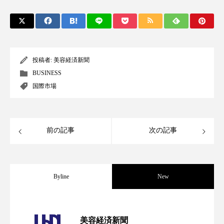
アンチエイジング
アンチソリチュード
インタビュー
インナービューティー 冷え
インナービューティーアワード2025受賞商品
投稿者:
美容経済新聞
BUSINESS
ウェアラブルデバイス
ウェルネス
国際市場
ウェルビーイング
エイジングケア
エクソソーム
オーガニック
オゾン
前の記事
次の記事
カウンセラー
カウンセリング
カカイオイル
ガジェット
キーワード
Byline
New
クルエルティフリー
クレンジング
パーフェクト社の「AI美容」事例｜「死
2026.08.04
美容経済新聞