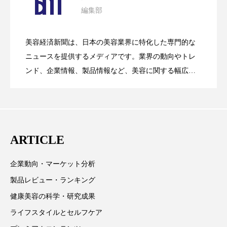
クローズアップ
ケーススタディ
編集部
花王、化粧品事業で棚卸資産38%削減
2026.07.28
の谷」克服と酷暑を商機に変えるB2B
コグニティブヘルス
コスト削減
美容経済新聞は、日本の美容業界に特化した専門的な
コネクテッド・ビューティ
コミュニケーション
【技術転用】ポーラの『顔画像解析AI』
2026.07.20
――AI需要予測で猛暑の欠品と過剰在庫
ニュースを提供するメディアです。業界の動向やトレ
SaaSモデル
ンド、企業情報、製品情報など、美容に関する幅広い
コルチゾール
サステナビリティ
テーマを取り上げています。 編集部では、美容業界の
が猛暑の建設現場に選ばれる理由
を防ぐDX戦略
サステナブル美容
サプライチェーン
取材や情報収集、分析を行い、業界内外の最新情報を
主に美容業界関係者に向けて発信しています。私たち
サプリ
サロンクレンジング
サロン戦略
は「キレイをふやす」を企業理念として信頼性の高い
ARTICLE
情報提供を通じて美容業界の発展に貢献すべく努力し
サロン経営
サロン連略
シャネル
ています。
企業動向・マーケット分析
スカルプ クレンジング 頻度
スカルプケア
製品レビュー・ランキング
スキンケア
スキンケア 習慣
健康美容の科学・研究成果
ライフスタイルとセルフケア
スキンケアルーティン
ストレス
スパ