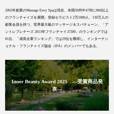
2002年創業のMassage Envy Spaは現在、米国50州中47州に860以上
のフランチャイズを展開。登録セラピスト2万1000人、130万人の
顧客会員を持つ、世界最大級のマッサージ＆スパチェーン。「ア
FEATURED
注目の企画
ントレプレナーズ 2013年フランチャイズ500」のランキングでは
81位、「成長企業ランキング」では29位を獲得し、インターナシ
ョナル・フランチャイズ協会（IFA）のメンバーでもある。
TAG LIST
タグ一覧
AI
B2B
BeautyTech
ChatGPT
Inner Beauty Award 2025 ―受賞商品発
Gemini
Instagram
SaaS
SNS
表―
TikTok
アスタキサンチン
アスレジャーコスメ
アレルギー
アロマ