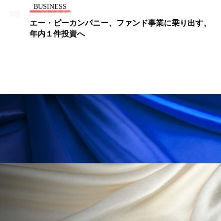
BUSINESS
パーフェクト株式会社
バイオハッキング
エー・ピーカンパニー、ファンド事業に乗り出す、
バイオミメティクス
バイオミメティック
年内１件投資へ
バクチオール
バリア機能
ハロウィ
ハロウィン後スキンケア
ハロウィン翌日 肌リセット
ヒアルロン酸
ビジネスモデル
ビタミンC誘導体
ファシア
ファスティング
フィトレチノール
プチ断食
ブルーオーシャン
フレグランス 冬
プロンプト
ヘアケア