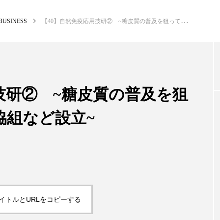
BUSINESS
【40】自然免疫応用技研② ~糖皮質の普及を狙って特許運営会社・協組など設立~
NEW POST
カテゴリー毎の最新記事
技研② ~糖皮質の普及を狙
協組など設立~
BUSINESS
PR
イトルとURLをコピーする