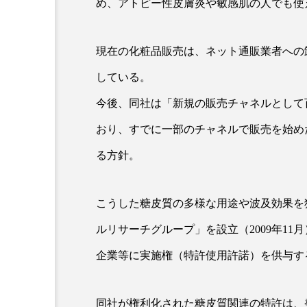
め、アトピー性皮膚炎や敏感肌の人でも使
現在の化粧品販売は、ネット通販業者への
している。
今後、同社は「新規の販売チャネルとして
おり、すでに一部のチャネルで販売を始め
る方針。
AI
B2B
BeautyTech
アスタキサンチン
アスレ
こうした糖皮質の多様な用途や波及効果を
インタビュー
インナービ
ルリサーチグループ」を設立（2009年1
ウェルネス
ウェルビーイ
企業等に実施権（特許使用許諾）を供与す
カウンセラー
カウンセリ
同社が権利化された糖皮質関連の特許は、