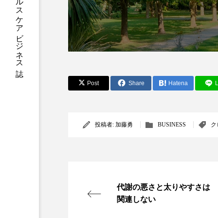
加工アプリ
加工フィルタ
外出控え
夜 スキンケア 
技術経営
技術転用
Post
Share
Hatena
L
時間制限食
東洋医学
為替相場
熱中症対策
投稿者:
加藤勇
BUSINESS
ク
画像解析
発酵
睡
素髪ケア やり方
紫外線
美容業界
美的感覚
代謝の悪さと太りやすさは
関連しない
肌荒れ防止
脳
自