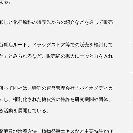
える。
卸しと化粧原料の販売先からの紹介などを通じて販売
TAG LIST
タグ一覧
百貨店ルート、ドラッグストア等での販売を検討して
た」とみられるなど、販売網の拡大に一段と力を入れ
ChatGPT
Gemini
Instagram
SaaS
SN
ジャーコスメ
アレルギー
アロマ
アンチエイジン
狙って同社は、特許の運営管理会社「バイオメディカ
ューティー 冷え
インナービューティーアワード2025受賞商品
1月）し、権利化された糖皮質の特許を研究機関や団体、
ング
エイジングケア
エクソソーム
オーガニック
る活動を展開している。
ング
カカイオイル
ガジェット
キーワード
発酵及び培養方法、植物発酵エキスなど主要特許だけ