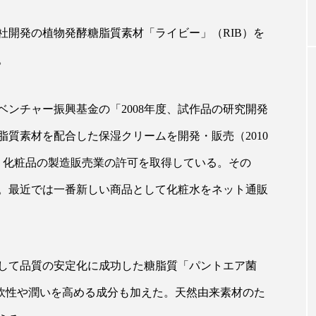
社開発の植物発酵糖脂質素材「ライビー」（RIB）を
｜AI
GWI調査から読み解く2030年の都
青山メ
。
ら
市型スパ――身近なウェルネスの
玲 院
次世代モデル
見が切
療の新
2026.08.06
2026
ンチャー振興基金の「2008年度、試作品の研究開発
質素材を配合した保湿クリームを開発・販売（2010
には、化粧品の製造販売業の許可を取得している。その
。最近では一番新しい商品として化粧水をネット通販
FEATURED
。
注目の企画
して品質の安定化に成功した糖脂質「パントエア菌
柔軟性や潤いを高める成分も加えた。天然由来素材のた