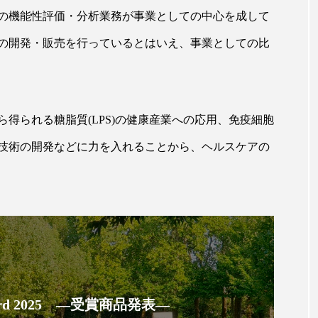
ハロウィン翌日 肌リセット
ヒアルロン酸
ビジネスモデ
の機能性評価・分析業務が事業としての中心を成して
フィトレチノール
プチ断食
ブルーオーシャン
の開発・販売を行っているとはいえ、事業としての比
ペアトリートメント
ヘッドスパ
ヘルスケア
ヘ
ア
ホルモン
マーケティング
マイクロスパ
得られる糖脂質(LPS)の健康産業への応用、免疫細胞
メンズスキンケア
メンタルケア
メンタルヘルス
技術の開発などに力を入れることから、ヘルスケアの
ェア
リサーチ
リナロール 効果
リラクゼーション
ローカル
ロンジェビティ
下半身美容
乾燥 
他者との再接続
企業・経済
価格改定
保湿
免疫 肌
冬 UVケア
冬 美容 習慣
冬 髪 ツヤ 出す 
 Award 2025 ―受賞商品発表―
冬の印象美
冬の準備
冬美容
冷え対策