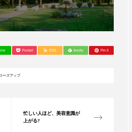
ー
加工顔
労働環境
国内市場
国際市場
香り
孤独
巡らせるケア
巡りケア
差別化
抗酸化
抗酸化ケア
断食
新商品
日中関係
ine
Pocket
RSS
feedly
Pin it
梅雨
棚卸資産
汗ケア
温活スキンケア
物流問題
特殊メイク
猛暑
生物模倣
用
ローズアップ
眠
睡眠 美容 金木犀
睡眠美容
秋
秋 冷え
対策
美容
美容テック
美容と政治
美容ビジ
美肌習慣
美脚習慣
老化
肌ケア
肌トラブ
忙しい人ほど、美容意識が
上がる?
律神経
花王
血行促進
過剰在庫
都市型美容