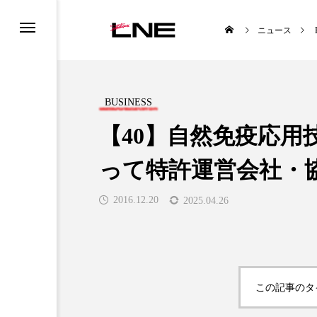
ニュース
BUSINESS
【40】自然免疫応用
って特許運営会社・
UCTS
LIFESTYLE
2016.12.20
2025.04.26

この記事のタ