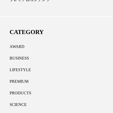
ディカルクリニック｜本郷
レチノール代替成分と
長：内科と循環器専門医の知
オールやレチナールなど
り拓く、再生医療と統合医
果と活用法
CATEGORY
たな価値
2026.07.30
.04.28
AWARD
BUSINESS
LIFESTYLE
PREMIUM
PRODUCTS
SCIENCE