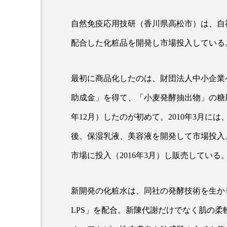
自然免疫応用技研（香川県高松市）は、自
超が「ながら美容」を実
SNSの「加工顔」と美容医療
配合した化粧品を開発し市場投入している
を有効に使いたい」が9
がもたらす可能性とこれか
2026.07.13
9
最初に商品化したのは、財団法人中小企業ベ
助成金」を得て、「小麦発酵抽出物」の糖脂
年12月）したのが初めて。2010年3月
後、保湿乳液、美容液を開発して市場投入
市場に投入（2016年3月）し販売している
新開発の化粧水は、同社の発酵技術を生か
LPS」を配合。新陳代謝だけでなく肌の