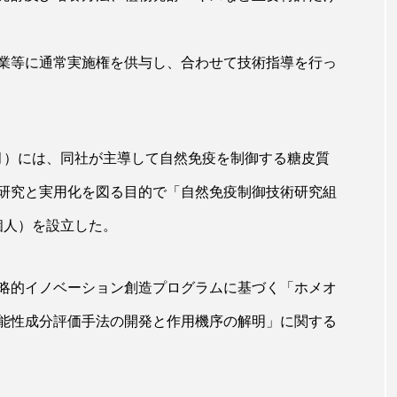
ップ
ケーススタディ
コグニティブヘルス
コスト
コミュニケーション
コルチゾール
サステナビリティ
業等に通常実施権を供与し、合わせて技術指導を行っ
サロンクレンジング
サロン戦略
サロン経営
スカルプケア
スキンケア
スキンケア 習慣
ス
3月）には、同社が主導して自然免疫を制御する糖皮質
マートウォッチ
スマートパッチ
スマートリング
セ
研究と実用化を図る目的で「自然免疫制御技術研究組
3個人）を設立した。
ソーシャルウェルネス
ソーシャルコマース
タン
ジタルデトックス
デトックス
ドライヤー 温度 髪 ダメー
戦略的イノベーション創造プログラムに基づく「ホメオ
ルーティン 金木犀
パーソナライズ
バーチャルメイク
能性成分評価手法の開発と作用機序の解明」に関する
ミメティクス
バイオミメティック
バクチオール