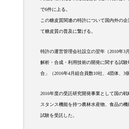
クレンジング
クローズア
で6件に上る。
コネクテッド・ビューティ
この糖皮質関連の特許について国内外の企
て糖皮質の普及に繋げる。
サプライチェーン
サプリ
スカルプ クレンジング 頻度
特許の運営管理会社設立の翌年（2010年
ストレス
スパ
ス
解析・合成・利用技術の開発に関する試験
合」（2016年4月組合員数10社、4団体、
セラミド保湿
セルフケア
ディープクレンジング
デ
2016年度の受託研究開発事業として国の
ナイトプロテイン
ナイト
スタンス機能を持つ農林水産物、食品の機
試験を受託した。
バイオハッキング
バイオ