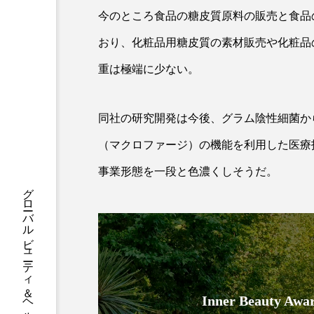
ハロウィン後スキンケア
今のところ食品の糖皮質原料の販売と食品
ファシア
ファスティング
おり、化粧品用糖皮質の素材販売や化粧品
重は極端に少ない。
プロンプト
ヘアケア
ポジショニング
ボディケ
同社の研究開発は今後、グラム陰性細菌から
むくみ対策
むくみ改善
（マクロファージ）の機能を利用した医療
リカバリー
リカバリーウ
事業形態を一段と色濃くしそうだ。
グローバルビューティ＆ヘルスケアビジネス誌
レチナール
レチノール
乾燥対策
乾燥肌対策
健康寿命
光老化
Inner Beauty
冬スキンケア
冬の乾燥肌