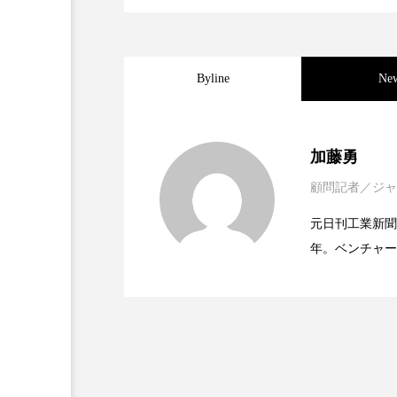
金木犀 スキンケア
金木犀
香りケア
香りの重ね使い
Byline
Ne
髪 静電気 冬 対策
髪のバ
2021.11.30
女性経営者連載１１・ミ
加藤勇
顧問記者／ジャ
2021.11.26
女性経営者連載１１・ミ
ってOEM受注～
元日刊工業新聞
年。ベンチャー
2021.11.26
女性経営者連載１１・ミ
なってOEM受注～
ッジ金融至上主
企業取材を担当
開発、クリーム人気商品