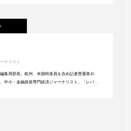
 香り 効果
需要予測
頭皮 保湿 ミスト おすすめ
香料
香水 レイヤリング
香水の持続
高市
w
リア機能 とは
ック・ケミストリー（下） ～営業と技術が一体とな
ーナリスト
ック・ケミストリー （下） ～営業と技術が一体と
編集局部長。欧州、米国特派員を含め記者歴通算45
、中小・金融政策専門経済ジャーナリスト。「レバレ
ック・ケミストリー（上） ～研究所で自前化粧品を
義の崩壊」など著述多数。本誌では主に、経済部門、
。
に～