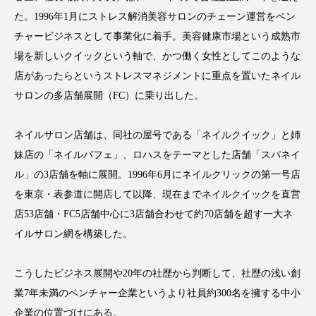
アンチエイジング
アンチソリチュード
た。1996年1月にストレス解消美容サロンのチェーン運営をベン
チャービジネスとして事業化に着手。美容健康市場という成熟市
インタビュー
インナービューティー 冷え
場を新しいクイックという軸で、かつ働く女性としてこのような
店があったらというストレスマネジメントに重点を置いたネイル
インナービューティーアワード2025受賞商品
サロンの多店舗展開（FC）に乗り出した。
ウェアラブルデバイス
ウェルネス
ネイルサロン店舗は、同社の屋号である「ネイルクイック」と姉
ウェルビーイング
エイジングケア
妹店の「ネイルパフェ」、ロハスをテーマとした店舗「スパネイ
ル」の3店舗を軸に展開。1996年6月にネイルクリックの第一号店
エクソソーム
オーガニック
オゾン
を東京・表参道に開店して以降、現在までネイルクイックを直営
店53店舗・FC5店舗中心に3店舗合わせて約70店舗を超す一大ネ
カウンセラー
カウンセリング
イルサロン網を構築した。
カカイオイル
ガジェット
キーワード
こうしたビジネス展開や20年の社歴から判断して、社歴の浅い創
クルエルティフリー
クレンジング
業7年未満のベンチャー企業というより社員約300名を擁する中小
企業の位置づけにある。