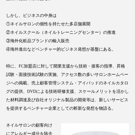
クローズアップ
ケーススタディ
コグニティブヘルス
コスト削減
しかし、ビジネスの中身は
①ネイルサロンの個性を持たせた多店舗展開
コネクテッド・ビューティ
コミュニケーション
②ネイルスクール（ネイルトレーニングセンター）の推進
③海外化粧品ブランドの輸入販売
コルチゾール
サステナビリティ
④海外進出などベンチャー的ビジネス発想が基盤にある。
サステナブル美容
サプライチェーン
特に、FC加盟店に対して開業支援から技術・接客の指導、昇格
サプリ
サロンクレンジング
サロン戦略
試験・面接技術試験の実施、アクセス数の多いサロンホームペー
ジへの掲載、売上顧客管理システム・アイパッドのネイルカタロ
サロン経営
サロン連略
シャネル
グの提供、DVDによる技術研修支援、スケールメリットを活かし
た材料調達及び自社オリジナル製品の開発等は、新しいサービス
スカルプ クレンジング 頻度
スカルプケア
を提供するベンチャー企業としての斬新な発想を物語る。
スキンケア
スキンケア 習慣
ネイルサロンの顧客向け
スキンケアルーティン
ストレス
スパ
にアレルギー成分を除去