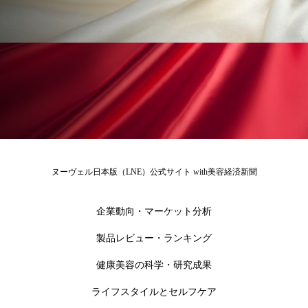
花王
血行促進
過剰在庫
都市型美容ウェルネス
酷暑
金木犀 スキンケア
金木犀 香り 効果
需要予測
頭皮 保湿 ミスト おすすめ
香り
香り メンタルケア
香りケア
ヌーヴェル日本版（LNE）公式サイト with美容経済新聞
香りの重ね使い
香料
香水 レイヤリング
企業動向・マーケット分析
香水の持続
高市政権
高齢社会
製品レビュー・ランキング
髪 静電気 冬 対策
髪のバリア機能 とは
健康美容の科学・研究成果
ライフスタイルとセルフケア