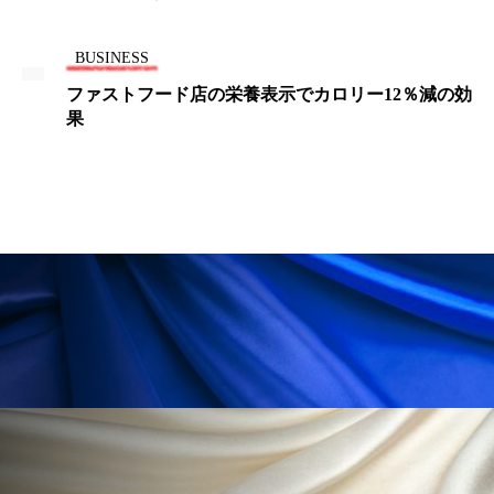
為替相場
熱中症対策
物流問題
特殊メイク
猛暑
生物模倣
用語辞典
BUSINESS
ファストフード店の栄養表示でカロリー12％減の効
男性美容
画像解析
発酵
睡眠
果
睡眠 美容 金木犀
睡眠美容
秋
秋 冷え
筋膜
精油
素髪ケア やり方
紫外線対策
美容
美容テック
美容と政治
美容ビジネス
美容医療
美容業界
美的感覚
美肌習慣
美脚習慣
老化
肌ケア
肌トラブル
肌バリア
肌荒れ防止
脳
自律神経