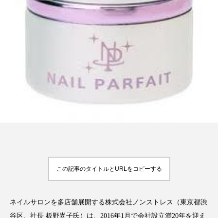
FEATURED
注目の企画
TAG LIST
タグ一覧
AI
B2B
BeautyTech
ChatGPT
Gemini
Instagram
SaaS
SNS
この記事のタイトルとURLをコピーする
TikTok
アスタキサンチン
ネイルサロンを多店舗展開する株式会社ノンストレス（東京都渋
アスレジャーコスメ
アレルギー
アロマ
谷区、社長 板野尚子氏）は、2016年1月で会社設立満20年を迎え