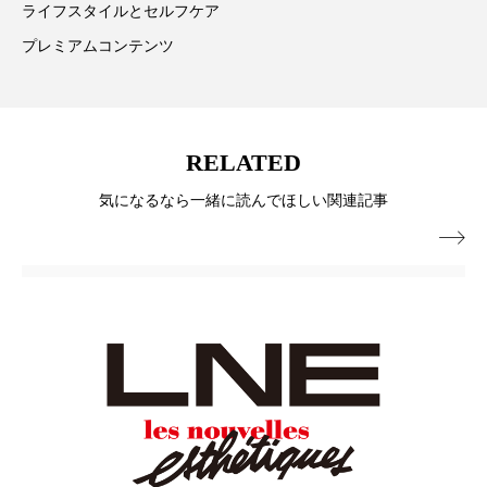
ライフスタイルとセルフケア
冷え性改善
加工アプリ
加工フィルター
プレミアムコンテンツ
加工顔
労働環境
国内市場
国際市場
地政学リスク
外出控え
夜 スキンケア 香り
RELATED
孤独
巡らせるケア
巡りケア
差別化
気になるなら一緒に読んでほしい関連記事
廃棄ロス
成分
技術経営
技術転用

抗酸化
抗酸化ケア
断食
新商品
日中関係
日焼け止め
時間制限食
東洋医学
梅雨
棚卸資産
汗ケア
温活スキンケア
温活女子
温活習慣