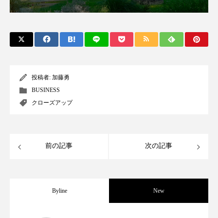
ペアトリートメント
ヘッドスパ
ヘルスケア
ヘルスビューティー
ポジショニング
ボディケア
ホルモン
マーケティング
マイクロスパ
投稿者:
加藤勇
BUSINESS
マネジメント
むくみ対策
むくみ改善
クローズアップ
メンズスキンケア
メンタルケア
メンタルヘルス
ライフスタイル
前の記事
次の記事
リカバリー
リカバリーウェア
リサーチ
リナロール 効果
リラクゼーション
Byline
New
リラックス効果
レチナール
レチノール