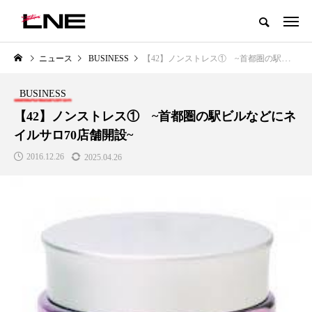
グローバルビューティ＆ヘルスケアビジネス誌
ニュース
BUSINESS
【42】ノンストレス① ~首都圏の駅ビルなどにネイルサロ70店舗開設~
NEW POST
カテゴリー毎の最新記事
BUSINESS
BUSINESS
PREMIUM
【42】ノンストレス① ~首都圏の駅ビルなどにネ
イルサロ70店舗開設~
2016.12.26
2025.04.26
I
GWI調査から読み解く2030年の
青山メディカルクリニック｜本
都市型スパ――身近なウェルネス
玲 院長：内科と循環器専門医の
の次世代モデル
知見が切り拓く、再生医療と統
医療の新たな価値
2026.08.06
2026.04.28