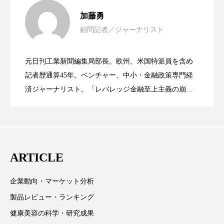
女性経営者連載１１・ミック・ケミスト
2021.11.30
加藤勇
ローカル
ロンジェビティ
下半身美容
顧問記者／ジャーナリスト
女性経営者連載１１・ミック・ケミスト
2021.11.26
リー（下） ～営業と技術が一体となっ
乾燥 対策 冬 スキンケア
乾燥対策
元日刊工業新聞編集局部長。欧州、米国特派員を含め
乾燥肌対策
他者との再接続
企業・経済
女性経営者連載１１・ミック・ケミスト
2021.11.26
リー （下） ～営業と技術が一体とな
記者歴通算45年。ベンチャー、中小・金融政策専門経
てOEM受注～
価格改定
保湿
保湿と香り
保湿成分
済ジャーナリスト。「レバレッジ金融至上主義の崩
壊」など著述多数。本誌では主に、経済部門、企業取
リー（上） ～研究所で自前化粧品を開
ってOEM受注～
健康寿命
光老化
免疫 肌
材を担当。
冬 UVケア
冬 美容 習慣
発、クリーム人気商品に～
ARTICLE
冬 髪 ツヤ 出す 方法
冬 髪 乾燥 改善 方法
企業動向・マーケット分析
冬スキンケア
冬の乾燥肌
冬の印象美
製品レビュー・ランキング
冬の準備
冬美容
冷え対策
健康美容の科学・研究成果