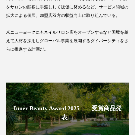
パーフェクト株式会社
バイオハッキング
をサロンの顧客に手渡しして販促に努めるなど、サービス領域の
拡大による個展、加盟店双方の収益向上に取り組んでいる。
バイオミメティクス
バイオミメティック
米ニューヨークにもネイルサロン店をオープンするなど国境を越
バクチオール
バリア機能
ハロウィ
えて人材を採用しグローバル事業を展開するダイバーシティをさ
ハロウィン後スキンケア
らに推進する計画だ。
ハロウィン翌日 肌リセット
ヒアルロン酸
ビジネスモデル
ビタミンC誘導体
ファシア
ファスティング
フィトレチノール
プチ断食
ブルーオーシャン
Inner Beauty Award 2025 ―受賞商品発
表―
フレグランス 冬
プロンプト
ヘアケア