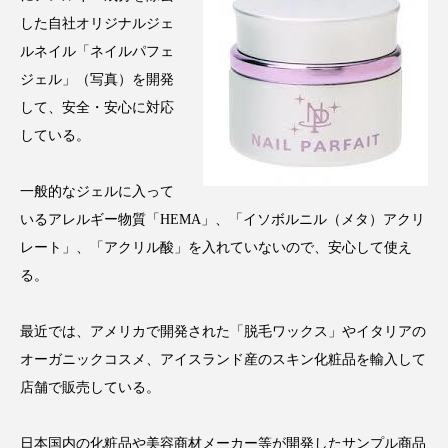
した自社オリジナルジェ
スマートウォッチ
スマートパッチ
ルネイル「ネイルパフェ
ジェル」（写真）を開発
スマートリング
セーフプレイス
セラミド
して、安全・安心に対応
セラミド保湿
セルフケア
している。
ソーシャルウェルネス
ソーシャルコマース
一般的なジェルに入って
いるアレルギー物質「HEMA」、「イソボルニル（メタ）アクリ
タンパク質
ディープクレンジング
レート」、「アクリル酸」を入れていないので、安心して使え
デジタルデトックス
デトックス
る。
ドライヤー 温度 髪 ダメージ
ナイアシンアミド
最近では、アメリカで開発された「脱毛ワックス」やイタリアの
オーガニックコスメ、アイスランド産のスキン化粧品を輸入して
ナイトプロテイン
ナイトルーティン 金木犀
店舗で販売している。
パーソナライズ
バーチャルメイク
日本国内の化粧品や美容商材メーカー等が開発したサンプル商品