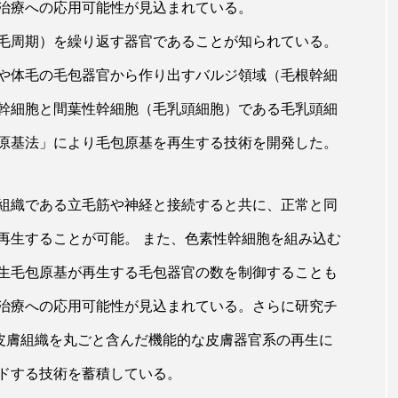
ハロウィン翌日 肌リセット
ヒアルロン酸
ビジネスモデ
治療への応用可能性が見込まれている。
毛周期）を繰り返す器官であることが知られている。
フィトレチノール
プチ断食
ブルーオーシャン
げや体毛の毛包器官から作り出すバルジ領域（毛根幹細
ペアトリートメント
ヘッドスパ
ヘルスケア
ヘ
幹細胞と間葉性幹細胞（毛乳頭細胞）である毛乳頭細
ア
ホルモン
マーケティング
マイクロスパ
原基法」により毛包原基を再生する技術を開発した。
メンズスキンケア
メンタルケア
メンタルヘルス
組織である立毛筋や神経と接続すると共に、正常と同
ェア
リサーチ
リナロール 効果
リラクゼーション
再生することが可能。 また、色素性幹細胞を組み込む
ローカル
ロンジェビティ
下半身美容
乾燥 
生毛包原基が再生する毛包器官の数を制御することも
他者との再接続
企業・経済
価格改定
保湿
治療への応用可能性が見込まれている。さらに研究チ
、皮膚組織を丸ごと含んだ機能的な皮膚器官系の再生に
免疫 肌
冬 UVケア
冬 美容 習慣
冬 髪 ツヤ 出す 
ドする技術を蓄積している。
冬の印象美
冬の準備
冬美容
冷え対策