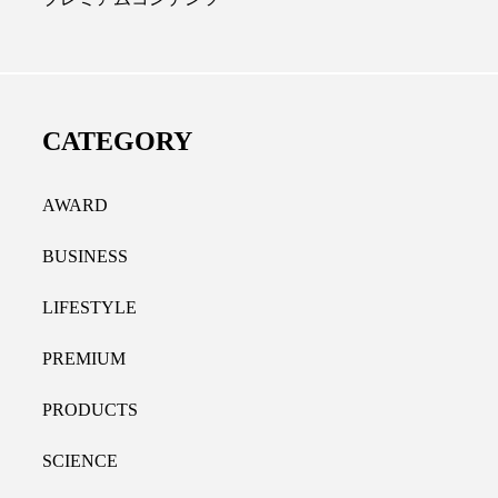
ディカルクリニック｜本郷
レチノール代替成分と
長：内科と循環器専門医の知
オールやレチナールなど
り拓く、再生医療と統合医
果と活用法
CATEGORY
たな価値
2026.07.30
.04.28
AWARD
BUSINESS
LIFESTYLE
PREMIUM
PRODUCTS
SCIENCE