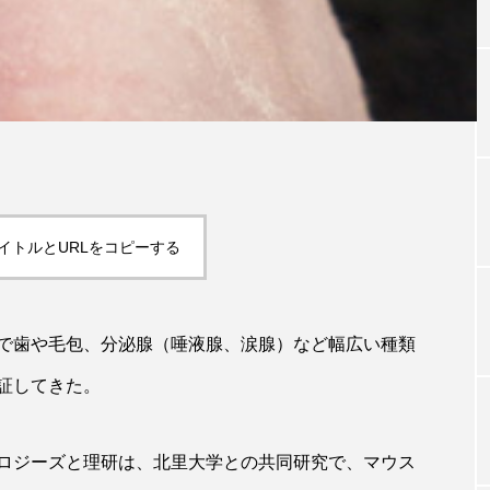
TAG LIST
タグ一覧
イトルとURLをコピーする
ChatGPT
Gemini
Instagram
SaaS
SN
ジャーコスメ
アレルギー
アロマ
アンチエイジン
で歯や毛包、分泌腺（唾液腺、涙腺）など幅広い種類
ューティー 冷え
インナービューティーアワード2025受賞商品
証してきた。
ング
エイジングケア
エクソソーム
オーガニック
ング
カカイオイル
ガジェット
キーワード
ロジーズと理研は、北里大学との共同研究で、マウス