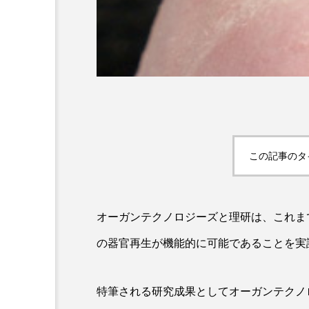
この記事のタ
AI
B2B
BeautyTech
アスタキサンチン
アスレ
オーガンテクノロジーズと理研は、これま
インタビュー
インナービ
の器官再生が機能的に可能であることを実
ウェルネス
ウェルビーイ
カウンセラー
カウンセリ
特筆される研究成果としてオーガンテクノ