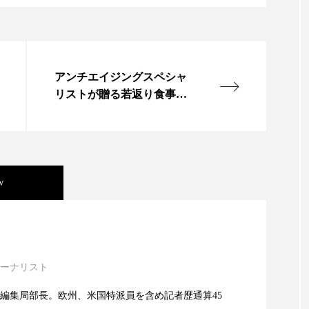
 香り 効果
需要予測
頭皮 保湿 ミスト おすすめ
香料
香水 レイヤリング
香水の持続
高市
アンチエイジングスペシャ
リア機能 とは
リストが贈る若返り食事法
プログラム
w
ック・ケミストリー（下） ～営業と技術が一体とな
ーナリスト
ック・ケミストリー （下） ～営業と技術が一体と
編集局部長。欧州、米国特派員を含め記者歴通算45