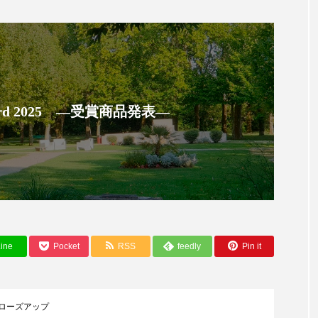
ー
加工顔
労働環境
国内市場
国際市場
香り
孤独
巡らせるケア
巡りケア
差別化
抗酸化
抗酸化ケア
断食
新商品
日中関係
 Award 2025 ―受賞商品発表―
梅雨
棚卸資産
汗ケア
温活スキンケア
物流問題
特殊メイク
猛暑
生物模倣
用
眠
睡眠 美容 金木犀
睡眠美容
秋
秋 冷え
対策
美容
美容テック
美容と政治
美容ビジ
ine
Pocket
RSS
feedly
Pin it
美肌習慣
美脚習慣
老化
肌ケア
肌トラブ
律神経
花王
血行促進
過剰在庫
都市型美容
ローズアップ