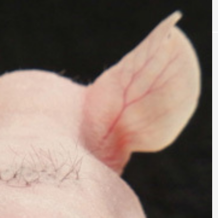
｜AI
GWI調査から読み解く2030年の都
青山メ
ら
市型スパ――身近なウェルネスの
玲 院
次世代モデル
見が切
療の新
2026.08.06
2026
FEATURED
注目の企画