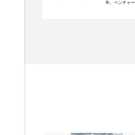
年。ベンチャー
2021.11.26
女性経営者連載１１・ミ
なってOEM受注～
ッジ金融至上主
企業取材を担当
開発、クリーム人気商品