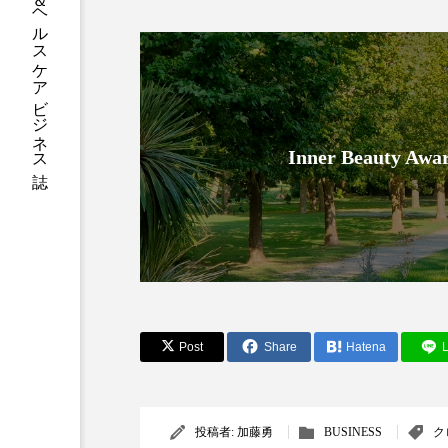
グローバルビューティ＆ヘルスケアビジネス誌
加工アプリ
加工フィルタ
外出控え
夜 スキンケア 
技術経営
技術転用
Inner Beauty
時間制限食
東洋医学
為替相場
熱中症対策
画像解析
発酵
睡
素髪ケア やり方
紫外線
Post
Share
Hatena
L
美容業界
美的感覚
肌荒れ防止
脳
自
投稿者:
加藤勇
BUSINESS
ク