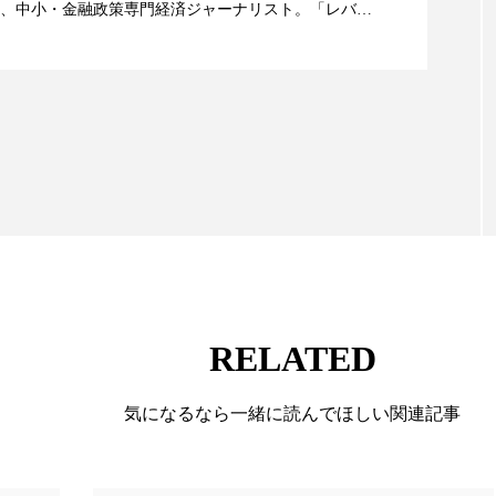
、中小・金融政策専門経済ジャーナリスト。「レバレ
ック・ケミストリー（上） ～研究所で自前化粧品を
義の崩壊」など著述多数。本誌では主に、経済部門、
。
に～
RELATED
気になるなら一緒に読んでほしい関連記事