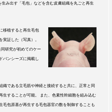
毛を生み出す「毛包」などを含む皮膚組織を丸ごと再生
ップ
ケーススタディ
コグニティブヘルス
コスト
コミュニケーション
コルチゾール
サステナビリティ
サロンクレンジング
サロン戦略
サロン経営
に移植すると再生毛包
を実証した（写真）。
スカルプケア
スキンケア
スキンケア 習慣
ス
共同研究が初めてのケー
マートウォッチ
スマートパッチ
スマートリング
セ
ドバンシーズに掲載し
ソーシャルウェルネス
ソーシャルコマース
タン
ジタルデトックス
デトックス
ドライヤー 温度 髪 ダメー
組織である立毛筋や神経と接続すると共に、正常と同
ルーティン 金木犀
パーソナライズ
バーチャルメイク
再生することが可能。 また、色素性幹細胞を組み込む
ミメティクス
バイオミメティック
バクチオール
生毛包原基が再生する毛包器官の数を制御することも