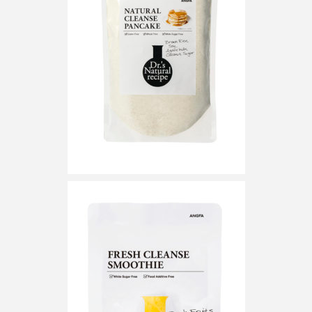
パーフェクト株式会社
バイオハッキング
バイオミメティクス
バイオミメティック
バクチオール
バリア機能
ハロウィ
ハロウィン後スキンケア
ハロウィン翌日 肌リセット
ヒアルロン酸
ビジネスモデル
ビタミンC誘導体
ファシア
ファスティング
フィトレチノール
プチ断食
ブルーオーシャン
フレグランス 冬
プロンプト
ヘアケア