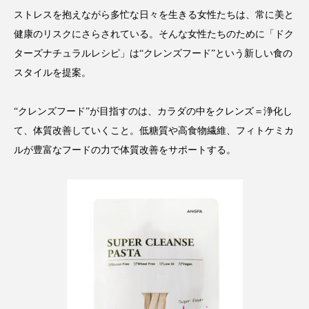
アンチエイジング
アンチソリチュード
ストレスを抱えながら多忙な日々を生きる女性たちは、常に美と
健康のリスクにさらされている。そんな女性たちのために「ドク
インタビュー
インナービューティー 冷え
ターズナチュラルレシピ」は“クレンズフード”という新しい食の
スタイルを提案。
インナービューティーアワード2025受賞商品
“クレンズフード”が目指すのは、カラダの中をクレンズ＝浄化し
ウェアラブルデバイス
ウェルネス
て、体質改善していくこと。低糖質や高食物繊維、フィトケミカ
ウェルビーイング
エイジングケア
ルが豊富なフードの力で体質改善をサポートする。
エクソソーム
オーガニック
オゾン
カウンセラー
カウンセリング
カカイオイル
ガジェット
キーワード
クルエルティフリー
クレンジング