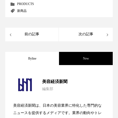
為替相場
熱中症対策
物流問題
PRODUCTS
新商品
特殊メイク
猛暑
生物模倣
用語辞典
男性美容
画像解析
発酵
睡眠
前の記事
次の記事
睡眠 美容 金木犀
睡眠美容
秋
秋 冷え
筋膜
精油
素髪ケア やり方
Byline
New
紫外線対策
美容
美容テック
パーフェクト社の「AI美容」事例｜「死
2026.08.04
美容と政治
美容ビジネス
美容医療
美容経済新聞
編集部
美容業界
美的感覚
美肌習慣
花王、化粧品事業で棚卸資産38%削減
2026.07.28
の谷」克服と酷暑を商機に変えるB2B
美脚習慣
老化
肌ケア
肌トラブル
美容経済新聞は、日本の美容業界に特化した専門的な
【技術転用】ポーラの『顔画像解析AI』
2026.07.20
――AI需要予測で猛暑の欠品と過剰在庫
ニュースを提供するメディアです。業界の動向やトレ
SaaSモデル
肌バリア
肌荒れ防止
脳
自律神経