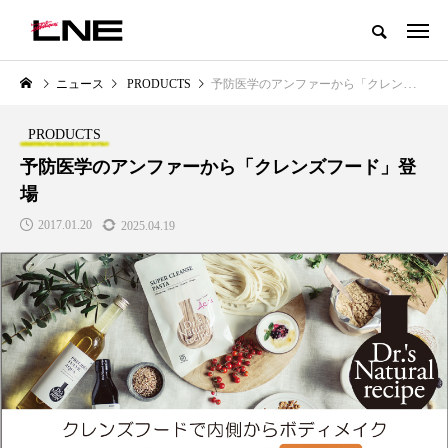
グローバルビューティ＆ヘルスケアビジネス誌
ニュース
PRODUCTS
予防医学のアンファーから「クレンズフード」登場
NEW POST
カテゴリー毎の最新記事
PRODUCTS
BUSINESS
PREMIUM
予防医学のアンファーから「クレンズフード」登
場
2017.01.20
2025.04.19
I
GWI調査から読み解く2030年の
青山メディカルクリニック｜本
都市型スパ――身近なウェルネス
玲 院長：内科と循環器専門医の
の次世代モデル
知見が切り拓く、再生医療と統
医療の新たな価値
2026.08.06
2026.04.28