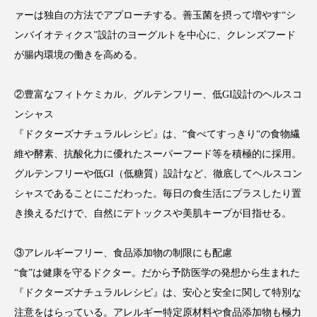
ァーは独自の方法でアプローチする。善玉菌を摂って増やす“シ
ローカル
ロンジェビティ
下半身美容
ンバイオティクス”設計のヨーグルトを中心に、クレンズフード
が腸内環境の働きを高める。
乾燥 対策 冬 スキンケア
乾燥対策
乾燥肌対策
他者との再接続
企業・経済
②豊富なフィトケミカル、グルテンフリー、低GI設計のヘルスコ
ンシャス
価格改定
保湿
保湿と香り
保湿成分
『ドクターズナチュラルレシピ』は、“食べてすっきり“の食物繊
維や酵素、抗酸化力に優れたスーパーフード等を積極的に採用。
健康寿命
光老化
免疫 肌
グルテンフリーや低GI（低糖質）設計など、徹底してヘルスコン
シャスであることにこだわった。毎日の食生活にプラスしたり置
冬 UVケア
冬 美容 習慣
き換えるだけで、自然にデトックスや美肌キープが目指せる。
冬 髪 ツヤ 出す 方法
冬 髪 乾燥 改善 方法
③アレルギーフリー、食品添加物の制限にも配慮
冬スキンケア
冬の乾燥肌
冬の印象美
“食”は健康を守るドクター。だから予防医学の発想から生まれた
『ドクターズナチュラルレシピ』は、安心と安全に関して特別な
冬の準備
冬美容
冷え対策
注意をはらっている。アレルギー特定原材料や食品添加物も極力