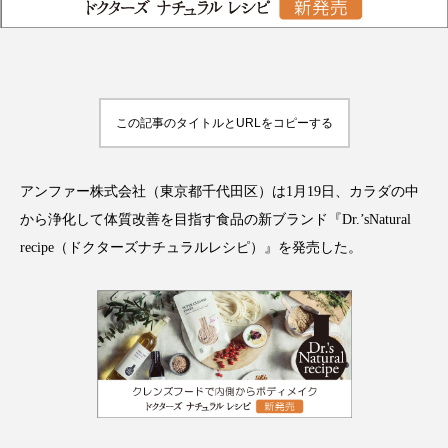
FEATURED
注目の企画
この記事のタイトルとURLをコピーする
アンファー株式会社（東京都千代田区）は1月19日、カラダの中
TAG LIST
タグ一覧
から浄化して体質改善を目指す食品の新ブランド『Dr.’sNatural
recipe（ドクターズナチュラルレシピ）』を発売した。
AI
B2B
BeautyTech
ChatGPT
Gemini
Instagram
SaaS
SNS
TikTok
アスタキサンチン
アスレジャーコスメ
アレルギー
アロマ