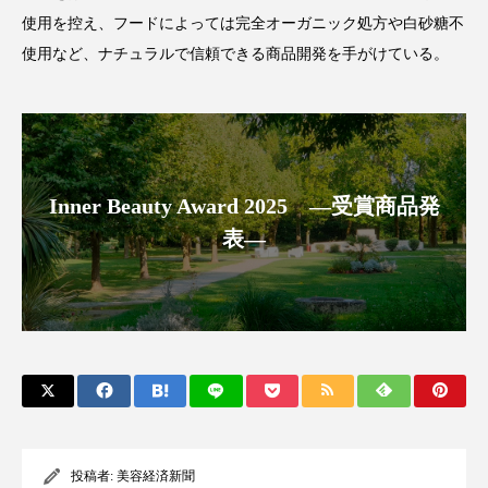
冷え性改善
加工アプリ
加工フィルター
使用を控え、フードによっては完全オーガニック処方や白砂糖不
使用など、ナチュラルで信頼できる商品開発を手がけている。
加工顔
労働環境
国内市場
国際市場
地政学リスク
外出控え
夜 スキンケア 香り
孤独
巡らせるケア
巡りケア
差別化
Inner Beauty Award 2025 ―受賞商品発
廃棄ロス
成分
技術経営
技術転用
表―
抗酸化
抗酸化ケア
断食
新商品
日中関係
日焼け止め
時間制限食
東洋医学
梅雨
棚卸資産
汗ケア
温活スキンケア
温活女子
温活習慣
投稿者:
美容経済新聞