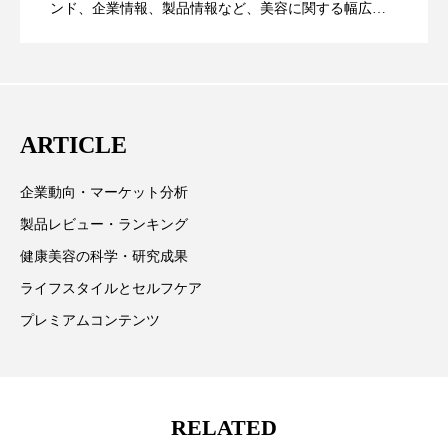
ンド、企業情報、製品情報など、美容に関する幅広い
花王
血行促進
過剰在庫
テーマを取り上げています。 編集部では、美容業界の
が猛暑の建設現場に選ばれる理由
を防ぐDX戦略
取材や情報収集、分析を行い、業界内外の最新情報を
都市型美容ウェルネス
酷暑
主に美容業界関係者に向けて発信しています。私たち
は「キレイをふやす」を企業理念として信頼性の高い
金木犀 スキンケア
金木犀 香り 効果
ARTICLE
情報提供を通じて美容業界の発展に貢献すべく努力し
ています。
需要予測
頭皮 保湿 ミスト おすすめ
香り
企業動向・マーケット分析
製品レビュー・ランキング
香り メンタルケア
香りケア
健康美容の科学・研究成果
香りの重ね使い
香料
香水 レイヤリング
ライフスタイルとセルフケア
プレミアムコンテンツ
香水の持続
高市政権
高齢社会
髪 静電気 冬 対策
髪のバリア機能 とは
RELATED