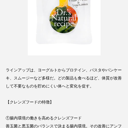
ペアトリートメント
ヘッドスパ
ヘルスケア
ヘルスビューティー
ポジショニング
ボディケア
ホルモン
マーケティング
マイクロスパ
マネジメント
むくみ対策
むくみ改善
メンズスキンケア
メンタルケア
ラインアップは、ヨーグルトからプロテイン、パスタやパンケー
キ、スムージーなど多様だ。どの製品も食べるほど、体質が改善
メンタルヘルス
ライフスタイル
して不要なものを貯めにくい体へと変化を促す。
リカバリー
リカバリーウェア
リサーチ
【クレンズフードの特徴】
リナロール 効果
リラクゼーション
①腸内環境の働きを高めるクレンズフード
リラックス効果
レチナール
レチノール
善玉菌と悪玉菌のバランスで決まる腸内環境。その改善にアンフ