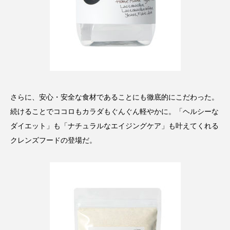
スマートウォッチ
スマートパッチ
スマートリング
セーフプレイス
セラミド
セラミド保湿
セルフケア
ソーシャルウェルネス
ソーシャルコマース
さらに、安心・安全な食材であることにも徹底的にこだわった。
続けることでココロもカラダもぐんぐん軽やかに。「ヘルシーな
タンパク質
ディープクレンジング
ダイエット」も「ナチュラルなエイジングケア」も叶えてくれる
クレンズフードの登場だ。
デジタルデトックス
デトックス
ドライヤー 温度 髪 ダメージ
ナイアシンアミド
ナイトプロテイン
ナイトルーティン 金木犀
パーソナライズ
バーチャルメイク