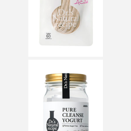
クローズアップ
ケーススタディ
コグニティブヘルス
コスト削減
コネクテッド・ビューティ
コミュニケーション
コルチゾール
サステナビリティ
サステナブル美容
サプライチェーン
サプリ
サロンクレンジング
サロン戦略
サロン経営
サロン連略
シャネル
スカルプ クレンジング 頻度
スカルプケア
スキンケア
スキンケア 習慣
スキンケアルーティン
ストレス
スパ