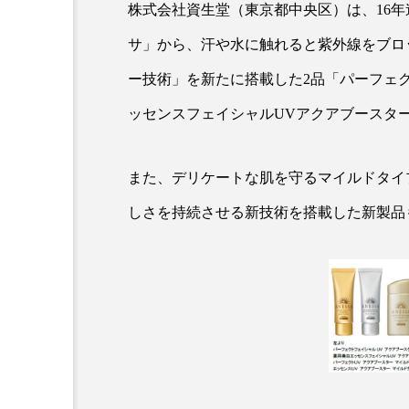
株式会社資生堂（東京都中央区）は、16年
サ」から、汗や水に触れると紫外線をブロ
ー技術」を新たに搭載した2品「パーフェク
ッセンスフェイシャルUVアクアブースター
また、デリケートな肌を守るマイルドタイ
AI
B2B
BeautyTech
しさを持続させる新技術を搭載した新製品
アスタキサンチン
アスレ
インタビュー
インナービ
ウェルネス
ウェルビーイ
カウンセラー
カウンセリ