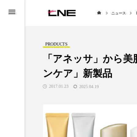
ニュース
PRODUCTS
「アネッサ」から美
ンケア」新製品
ESS
PREMIUM
2017.01.23
2025.04.19
