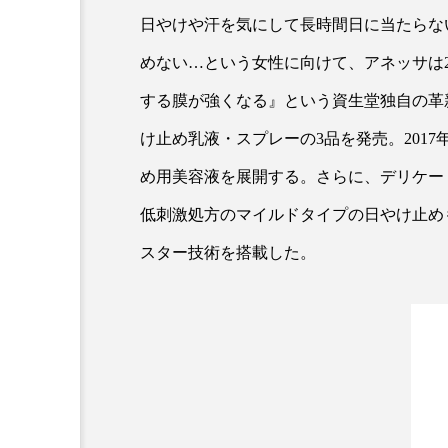
クレンジング
クローズア
日やけや汗を気にして長時間日に当たらな
めない…という女性に向けて、アネッサは2
コネクテッド・ビューティ
する膜が強くなる』という資生堂独自の革
サプライチェーン
サプリ
け止め乳液・スプレーの3品を発売。201
スカルプ クレンジング 頻度
め用美容液を展開する。さらに、デリケー
ストレス
スパ
ス
低刺激処方のマイルドタイプの日やけ止め
スター技術を搭載した。
セラミド保湿
セルフケア
ディープクレンジング
デ
ナイトプロテイン
ナイト
バイオハッキング
バイオ