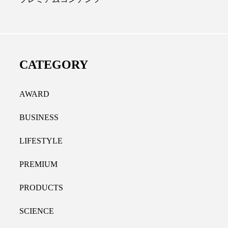
の9割超が「ながら美容」を実
SNSの「加工顔」と美
「時間を有効に使いたい」が9
がもたらす可能性とこ
2026.07.13
CATEGORY
.11.09
AWARD
BUSINESS
LIFESTYLE
PREMIUM
PRODUCTS
SCIENCE