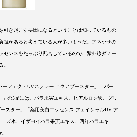
ハロウィン翌日 肌リセット
ヒアルロン酸
ビジネスモデ
フィトレチノール
プチ断食
ブルーオーシャン
を引き起こす要因になるということは知っているもの
ペアトリートメント
ヘッドスパ
ヘルスケア
ヘ
負担があると考えている人が多いようだ。アネッサの
ア
ホルモン
マーケティング
マイクロスパ
ッセンスをたっぷり配合しているので、紫外線ダメー
メンズスキンケア
メンタルケア
メンタルヘルス
る。
ェア
リサーチ
リナロール 効果
リラクゼーション
パーフェクトUVスプレー アクアブースター」「パー
ローカル
ロンジェビティ
下半身美容
乾燥 
ー」の3品には、バラ果実エキス、ヒアルロン酸、グリ
他者との再接続
企業・経済
価格改定
保湿
ブースター」「薬用美白エッセンス フェイシャルUV ア
免疫 肌
冬 UVケア
冬 美容 習慣
冬 髪 ツヤ 出す 
ローズ水、イザヨイバラ果実エキス、西洋バラエキ
合。
冬の印象美
冬の準備
冬美容
冷え対策