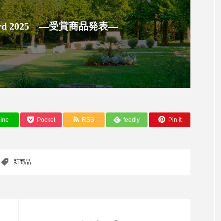
 香り 効果
需要予測
頭皮 保湿 ミスト おすすめ
 Award 2025 ―受賞商品発表―
香料
香水 レイヤリング
香水の持続
高市
リア機能 とは
ine
Pocket
RSS
feedly
Pin it
新商品