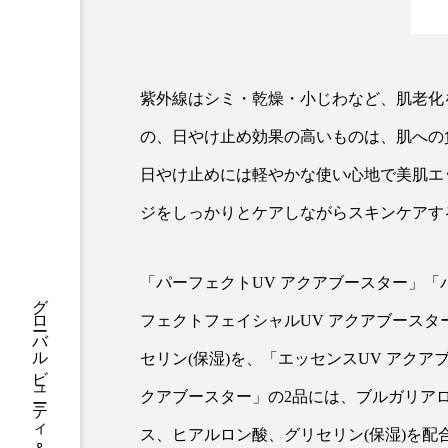
ハロウィン後スキンケア
ファシア
ファスティング
紫外線はシミ・乾燥・小じわなど、肌老化
プロンプト
ヘアケア
の、日やけ止め効果の高いものは、肌への
ポジショニング
ボディケ
日やけ止めには軽やかな使い心地で美肌エ
むくみ対策
むくみ改善
ジをしっかりとケアしながらスキンケアす
リカバリー
リカバリーウ
「パーフェクトUV アクアブースター」「
レチナール
レチノール
フェクトフェイシャルUV アクアブースタ
乾燥対策
乾燥肌対策
セリン(保湿)を、「エッセンスUV アクア
健康寿命
光老化
クアブースター」の2品には、ブルガリア
ス、ヒアルロン酸、グリセリン(保湿)を配
冬スキンケア
冬の乾燥肌