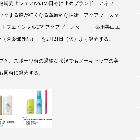
連続売上シェアNo.1の日やけ止めブランド「アネッ
ックする膜が強くなる革新的な技術「アクアブースタ
TAG LIST
トフェイシャルUV アクアブースター」「薬用美白エ
（医薬部外品）」を2月21日（火）より発売する。
タグ一覧
プと、スポーツ時の過酷な状況でもメーキャップの美
ChatGPT
Gemini
Instagram
SaaS
SN
も同時に発売する。
ジャーコスメ
アレルギー
アロマ
アンチエイジン
ューティー 冷え
インナービューティーアワード2025受賞商品
ング
エイジングケア
エクソソーム
オーガニック
ング
カカイオイル
ガジェット
キーワード