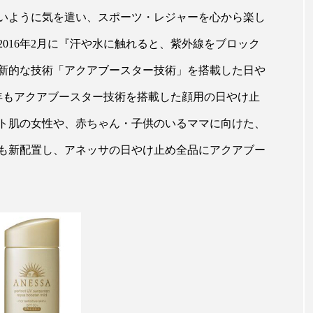
ップ
ケーススタディ
コグニティブヘルス
コスト
いように気を遣い、スポーツ・レジャーを心から楽し
016年2月に『汗や水に触れると、紫外線をブロック
コミュニケーション
コルチゾール
サステナビリティ
新的な技術「アクアブースター技術」を搭載した日や
サロンクレンジング
サロン戦略
サロン経営
7年もアクアブースター技術を搭載した顔用の日やけ止
スカルプケア
スキンケア
スキンケア 習慣
ス
ト肌の女性や、赤ちゃん・子供のいるママに向けた、
マートウォッチ
スマートパッチ
スマートリング
セ
も新配置し、アネッサの日やけ止め全品にアクアブー
ソーシャルウェルネス
ソーシャルコマース
タン
ジタルデトックス
デトックス
ドライヤー 温度 髪 ダメー
ルーティン 金木犀
パーソナライズ
バーチャルメイク
ミメティクス
バイオミメティック
バクチオール