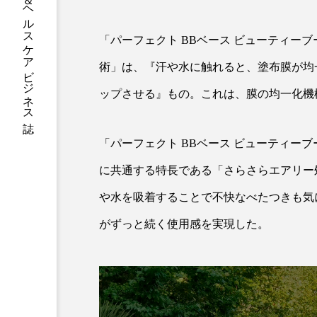
グローバルビューティ＆ヘルスケアビジネス誌
加工アプリ
加工フィルタ
「パーフェクト BBベース ビューティー
外出控え
夜 スキンケア 
術」は、『汗や水に触れると、塗布膜が均
技術経営
技術転用
ップさせる』もの。これは、膜の均一化機
時間制限食
東洋医学
「パーフェクト BBベース ビューティー
為替相場
熱中症対策
に共通する特長である「さらさらエアリー
画像解析
発酵
睡
や水を吸着することで不快なべたつきも気
がずっと続く使用感を実現した。
素髪ケア やり方
紫外線
美容業界
美的感覚
肌荒れ防止
脳
自