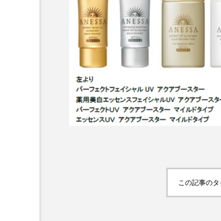
から読み解く2030年の都
青山メディカルクリニック
――身近なウェルネスの
玲 院長：内科と循環器専
デル
見が切り拓く、再生医療と
療の新たな価値
06
2026.04.28
この記事のタ