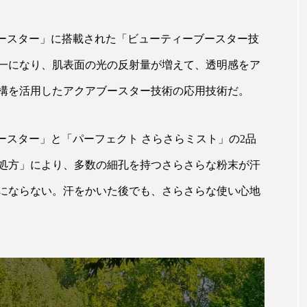
ー
加工顔
労働環境
国内市場
国際市場
ブースター」に搭載された「ビューティーブースター技
香り
孤独
巡らせるケア
巡りケア
差別化
一になり、肌表面の光の反射量が増えて、透明感をア
抗酸化
抗酸化ケア
断食
新商品
日中関係
構を活用したアクアブースター技術の応用技術だ。
梅雨
棚卸資産
汗ケア
温活スキンケア
ブースター」と「パーフェクト さらさらミスト」の2品
物流問題
特殊メイク
猛暑
生物模倣
用
処方」により、多数の細孔を持つさらさらな粉末が汗
眠
睡眠 美容 金木犀
睡眠美容
秋
秋 冷え
にならない。汗をかいた後でも、さらさらな使い心地
対策
美容
美容テック
美容と政治
美容ビジ
美肌習慣
美脚習慣
老化
肌ケア
肌トラブ
律神経
花王
血行促進
過剰在庫
都市型美容