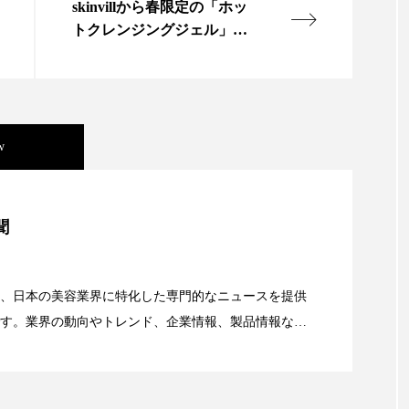
skinvillから春限定の「ホッ
トクレンジングジェル」登
場
w
美容」事例｜「死の谷」克服と酷暑を商機に変えるB2B
聞
資産38%削減――AI需要予測で猛暑の欠品と過剰在庫
、日本の美容業界に特化した専門的なニュースを提供
す。業界の動向やトレンド、企業情報、製品情報な
顔画像解析AI』が猛暑の建設現場に選ばれる理由
る幅広いテーマを取り上げています。 編集部では、美
情報収集、分析を行い、業界内外の最新情報を主に美
向けて発信しています。私たちは「キレイをふやす」