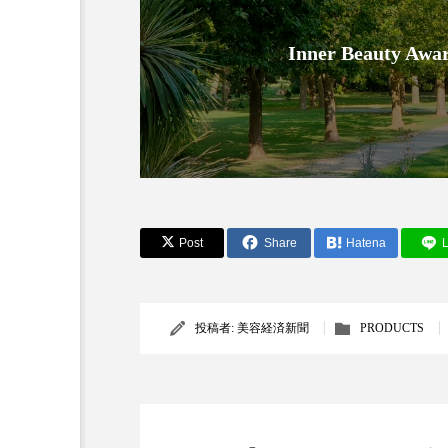
金木犀 スキンケア
金木犀
Inner Beauty
香りケア
香りの重ね使い
髪 静電気 冬 対策
髪のバ
Post
Share
Hatena
L
投稿者:
美容経済新聞
PRODUCTS