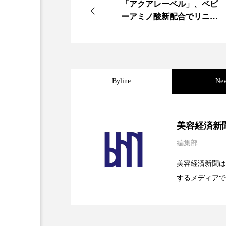
「アクアレーベル」、ベビ
ーアミノ酸新配合でリニュ
ーアル
Byline
Ne
2026.08.04
パーフェクト社の「AI
美容経済新
編集部
2026.07.28
花王、化粧品事業で棚卸
SaaSモデル
美容経済新聞は
するメディアで
2026.07.20
【技術転用】ポーラの『
を防ぐDX戦略
ど、美容に関す
容業界の取材や
容業界関係者に