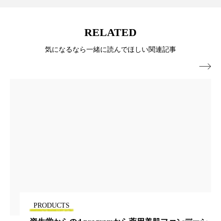
ペアトリートメント
ヘッドスパ
ヘルスケア
ヘルスビューティー
RELATED
ポジショニング
ボディケア
ホルモン
気になるなら一緒に読んでほしい関連記事

マーケティング
マイクロスパ
マネジメント
むくみ対策
むくみ改善
メンズスキンケア
メンタルケア
メンタルヘルス
ライフスタイル
リカバリー
リカバリーウェア
リサーチ
リナロール 効果
リラクゼーション
PRODUCTS
リラックス効果
レチナール
レチノール