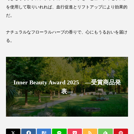
クローズアップ
ケーススタディ
を使用して取りいれれば、血行促進とリフトアップにより効果的
コグニティブヘルス
コスト削減
だ。
コネクテッド・ビューティ
コミュニケーション
ナチュラルなフローラルハーブの香りで、心にもうるおいを届け
る。
コルチゾール
サステナビリティ
サステナブル美容
サプライチェーン
サプリ
サロンクレンジング
サロン戦略
Inner Beauty Award 2025 ―受賞商品発
サロン経営
サロン連略
シャネル
表―
スカルプ クレンジング 頻度
スカルプケア
スキンケア
スキンケア 習慣
スキンケアルーティン
ストレス
スパ