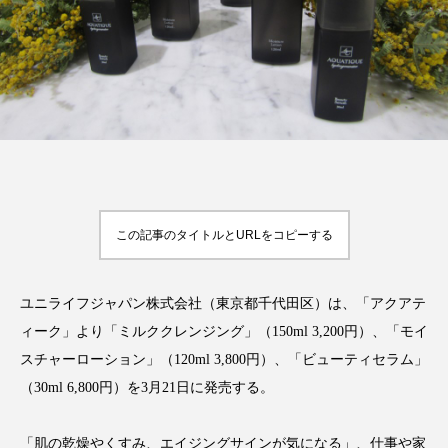
FEATURED
注目の企画
TAG LIST
タグ一覧
この記事のタイトルとURLをコピーする
AI
B2B
BeautyTech
ChatGPT
ユニライフジャパン株式会社（東京都千代田区）は、「アクアテ
Gemini
Instagram
SaaS
SNS
ィーク」より「ミルククレンジング」（150ml 3,200円）、「モイ
スチャーローション」（120ml 3,800円）、「ビューティセラム」
TikTok
アスタキサンチン
（30ml 6,800円）を3月21日に発売する。
アスレジャーコスメ
アレルギー
アロマ
「肌の乾燥やくすみ、エイジングサインが気になる」、仕事や家