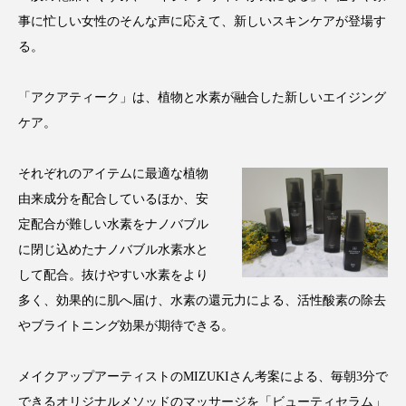
アンチエイジング
アンチソリチュード
事に忙しい女性のそんな声に応えて、新しいスキンケアが登場す
る。
インタビュー
インナービューティー 冷え
「アクアティーク」は、植物と水素が融合した新しいエイジング
インナービューティーアワード2025受賞商品
ケア。
ウェアラブルデバイス
ウェルネス
それぞれのアイテムに最適な植物
ウェルビーイング
エイジングケア
由来成分を配合しているほか、安
定配合が難しい水素をナノバブル
エクソソーム
オーガニック
オゾン
に閉じ込めたナノバブル水素水と
して配合。抜けやすい水素をより
カウンセラー
カウンセリング
多く、効果的に肌へ届け、水素の還元力による、活性酸素の除去
カカイオイル
ガジェット
キーワード
やブライトニング効果が期待できる。
クルエルティフリー
クレンジング
メイクアップアーティストのMIZUKIさん考案による、毎朝3分で
できるオリジナルメソッドのマッサージを「ビューティセラム」