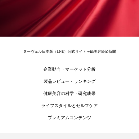
冷え性改善
加工アプリ
加工フィルター
加工顔
労働環境
国内市場
国際市場
地政学リスク
外出控え
夜 スキンケア 香り
孤独
巡らせるケア
巡りケア
差別化
ヌーヴェル日本版（LNE）公式サイト with美容経済新聞
廃棄ロス
成分
技術経営
技術転用
企業動向・マーケット分析
抗酸化
抗酸化ケア
断食
新商品
製品レビュー・ランキング
健康美容の科学・研究成果
日中関係
日焼け止め
時間制限食
ライフスタイルとセルフケア
東洋医学
梅雨
棚卸資産
汗ケア
プレミアムコンテンツ
温活スキンケア
温活女子
温活習慣