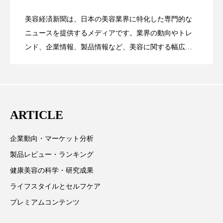
パーフェクト株式会社
バイオハッキング
美容経済新聞は、日本の美容業界に特化した専門的な
【技術転用】ポーラの『顔画像解析AI』
2026.07.20
――AI需要予測で猛暑の欠品と過剰在庫
バイオミメティクス
バイオミメティック
ニュースを提供するメディアです。業界の動向やトレ
SaaSモデル
ンド、企業情報、製品情報など、美容に関する幅広い
バクチオール
バリア機能
ハロウィ
テーマを取り上げています。 編集部では、美容業界の
が猛暑の建設現場に選ばれる理由
を防ぐDX戦略
取材や情報収集、分析を行い、業界内外の最新情報を
ハロウィン後スキンケア
主に美容業界関係者に向けて発信しています。私たち
は「キレイをふやす」を企業理念として信頼性の高い
ハロウィン翌日 肌リセット
ヒアルロン酸
ARTICLE
情報提供を通じて美容業界の発展に貢献すべく努力し
ビジネスモデル
ビタミンC誘導体
ファシア
ています。
企業動向・マーケット分析
ファスティング
フィトレチノール
製品レビュー・ランキング
健康美容の科学・研究成果
プチ断食
ブルーオーシャン
ライフスタイルとセルフケア
フレグランス 冬
プロンプト
ヘアケア
プレミアムコンテンツ