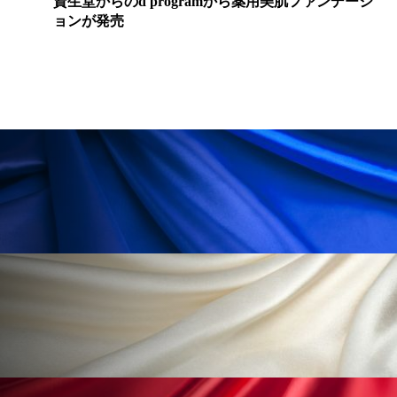
資生堂からのd programから薬用美肌ファンデーシ
ョンが発売
ローカル
ロンジェビティ
下半身美容
乾燥 対策 冬 スキンケア
乾燥対策
乾燥肌対策
他者との再接続
企業・経済
価格改定
保湿
保湿と香り
保湿成分
健康寿命
光老化
免疫 肌
冬 UVケア
冬 美容 習慣
冬 髪 ツヤ 出す 方法
冬 髪 乾燥 改善 方法
冬スキンケア
冬の乾燥肌
冬の印象美
冬の準備
冬美容
冷え対策