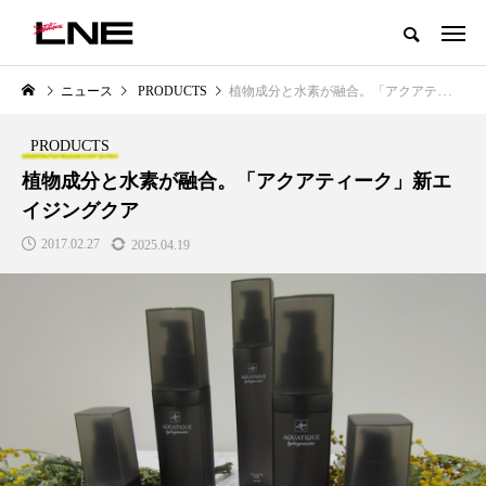
グローバルビューティ＆ヘルスケアビジネス誌
ニュース
PRODUCTS
植物成分と水素が融合。「アクアティーク」新エイジングクア
NEW POST
カテゴリー毎の最新記事
PRODUCTS
LIFESTYLE
BUSINESS
植物成分と水素が融合。「アクアティーク」新エ
イジングクア
2017.02.27
2025.04.19
SNSの「加工顔」と美容医療｜AI
GWI調査から読み解く2030年の
」
がもたらす可能性とこれから
都市型スパ――身近なウェルネ
の次世代モデル
2026.07.13
2026.08.06