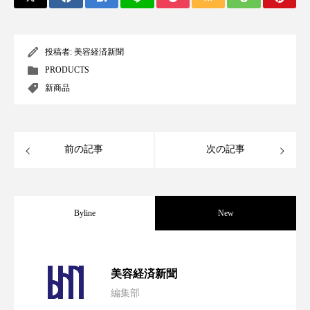
スマートウォッチ
スマートパッチ
投稿者:
美容経済新聞
スマートリング
セーフプレイス
セラミド
PRODUCTS
新商品
セラミド保湿
セルフケア
ソーシャルウェルネス
ソーシャルコマース
前の記事
次の記事
タンパク質
ディープクレンジング
デジタルデトックス
デトックス
Byline
New
ドライヤー 温度 髪 ダメージ
ナイアシンアミド
ナイトプロテイン
ナイトルーティン 金木犀
パーフェクト社の「AI美容」事例｜「死
2026.08.04
美容経済新聞
パーソナライズ
バーチャルメイク
編集部
花王、化粧品事業で棚卸資産38%削減
2026.07.28
の谷」克服と酷暑を商機に変えるB2B