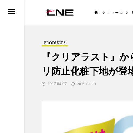
ニュース
PRODUCTS
『クリアラスト』か
リ防止化粧下地が登
TYLE
BUSINESS
2017.04.07
2025.04.19
