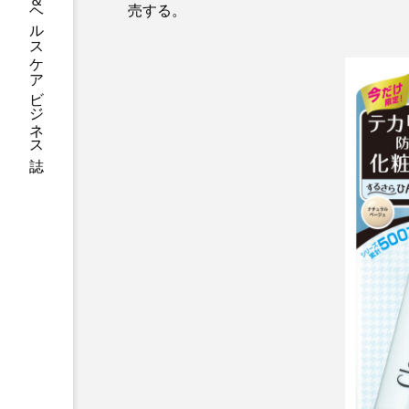
グローバルビューティ＆ヘルスケアビジネス誌
売する。
加工アプリ
加工フィルタ
外出控え
夜 スキンケア 
技術経営
技術転用
時間制限食
東洋医学
為替相場
熱中症対策
画像解析
発酵
睡
素髪ケア やり方
紫外線
美容業界
美的感覚
肌荒れ防止
脳
自