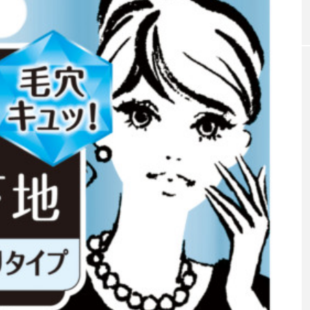
0年の都
青山メディカルクリニック｜本郷
レチノ
ネスの
玲 院長：内科と循環器専門医の知
オール
見が切り拓く、再生医療と統合医
果と活
療の新たな価値
2026
2026.04.28
FEATURED
注目の企画