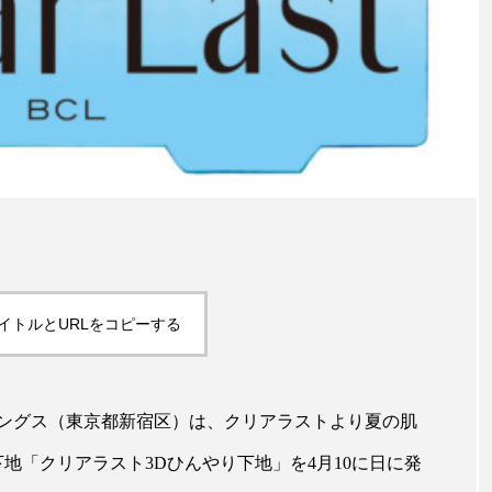
ハロウィン翌日 肌リセット
ヒアルロン酸
ビジネスモデ
フィトレチノール
プチ断食
ブルーオーシャン
ペアトリートメント
ヘッドスパ
ヘルスケア
ヘ
ア
ホルモン
マーケティング
マイクロスパ
メンズスキンケア
メンタルケア
メンタルヘルス
ェア
リサーチ
リナロール 効果
リラクゼーション
ローカル
ロンジェビティ
下半身美容
乾燥 
イトルとURLをコピーする
他者との再接続
企業・経済
価格改定
保湿
ングス（東京都新宿区）は、クリアラストより夏の肌
免疫 肌
冬 UVケア
冬 美容 習慣
冬 髪 ツヤ 出す 
地「クリアラスト3Dひんやり下地」を4月10に日に発
冬の印象美
冬の準備
冬美容
冷え対策