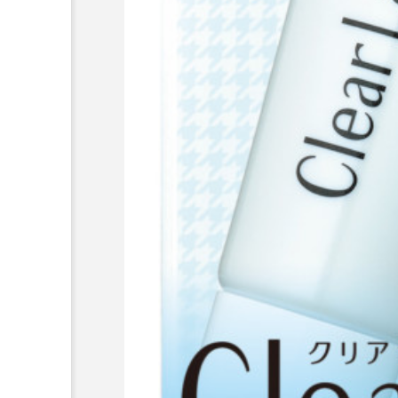
クレンジング
クローズア
コネクテッド・ビューティ
サプライチェーン
サプリ
スカルプ クレンジング 頻度
ストレス
スパ
ス
セラミド保湿
セルフケア
ディープクレンジング
デ
ナイトプロテイン
ナイト
バイオハッキング
バイオ