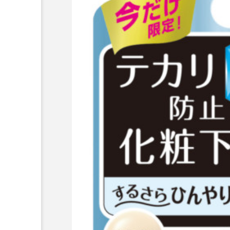
加工顔」と美容医療｜AI
GWI調査から読み解く203
す可能性とこれから
市型スパ――身近なウェル
次世代モデル
3
2026.08.06