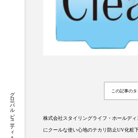
ハロウィン後スキンケア
ファシア
ファスティング
プロンプト
ヘアケア
ポジショニング
ボディケ
むくみ対策
むくみ改善
リカバリー
リカバリーウ
レチナール
レチノール
この記事のタ
乾燥対策
乾燥肌対策
株式会社スタイリングライフ・ホールディ
健康寿命
光老化
にクールな使い心地のテカリ防止UV化粧下
冬スキンケア
冬の乾燥肌