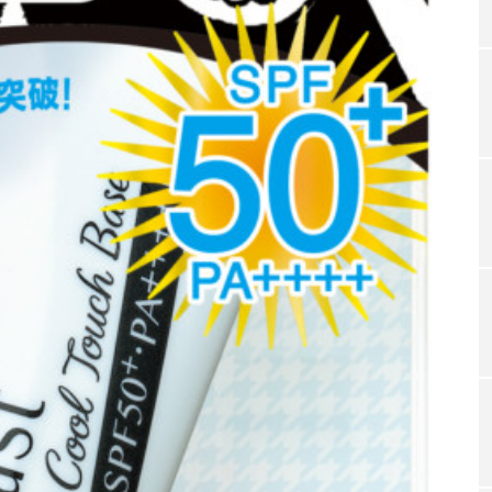
TAG LIST
タグ一覧
ChatGPT
Gemini
Instagram
SaaS
SN
ジャーコスメ
アレルギー
アロマ
アンチエイジン
ューティー 冷え
インナービューティーアワード2025受賞商品
ング
エイジングケア
エクソソーム
オーガニック
ング
カカイオイル
ガジェット
キーワード