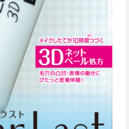
ップ
ケーススタディ
コグニティブヘルス
コスト
コミュニケーション
コルチゾール
サステナビリティ
サロンクレンジング
サロン戦略
サロン経営
スカルプケア
スキンケア
スキンケア 習慣
ス
マートウォッチ
スマートパッチ
スマートリング
セ
ソーシャルウェルネス
ソーシャルコマース
タン
ジタルデトックス
デトックス
ドライヤー 温度 髪 ダメー
ルーティン 金木犀
パーソナライズ
バーチャルメイク
ミメティクス
バイオミメティック
バクチオール