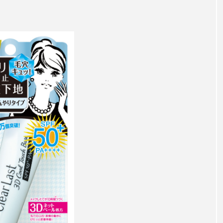
ー
加工顔
労働環境
国内市場
国際市場
香り
孤独
巡らせるケア
巡りケア
差別化
抗酸化
抗酸化ケア
断食
新商品
日中関係
梅雨
棚卸資産
汗ケア
温活スキンケア
物流問題
特殊メイク
猛暑
生物模倣
用
眠
睡眠 美容 金木犀
睡眠美容
秋
秋 冷え
対策
美容
美容テック
美容と政治
美容ビジ
美肌習慣
美脚習慣
老化
肌ケア
肌トラブ
律神経
花王
血行促進
過剰在庫
都市型美容