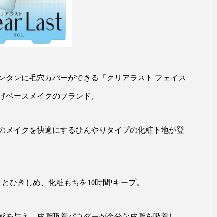
 香り 効果
需要予測
頭皮 保湿 ミスト おすすめ
香料
香水 レイヤリング
香水の持続
高市
リア機能 とは
ンタンに毛穴カバーができる「クリアラスト フェイス
げベースメイクのブランド。
のメイクを快適にするひんやりタイプの化粧下地が登
とひきしめ、化粧もちを10時間¹キープ。
感を与え、皮脂吸着パウダーが余分な皮脂を吸着し、