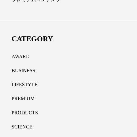
ール代替成分とは？バクチ
女性の9割超が「ながら
やレチナールなど4成分の効
践、「時間を有効に使い
用法
9％
CATEGORY
.07.30
2021.11.09
AWARD
BUSINESS
LIFESTYLE
PREMIUM
PRODUCTS
SCIENCE