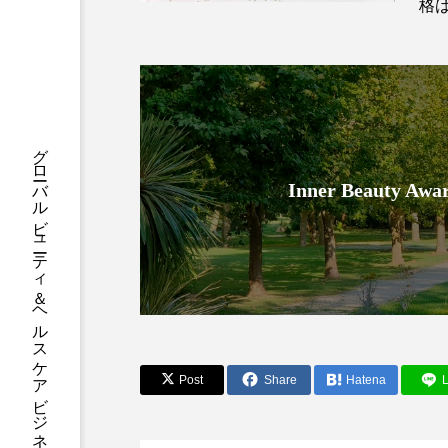
ハロウィン後スキンケア
格は
ファシア
ファスティング
プロンプト
ヘアケア
グローバルビューティ＆ヘルスケアビジネス誌
ポジショニング
ボディケ
Inner Beauty
むくみ対策
むくみ改善
リカバリー
リカバリーウ
レチナール
レチノール
乾燥対策
乾燥肌対策
Post
Share
Hatena
L
健康寿命
光老化
冬スキンケア
冬の乾燥肌