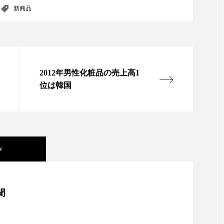
新商品
ー
加工顔
労働環境
国内市場
国際市場
香り
孤独
巡らせるケア
巡りケア
差別化
抗酸化
抗酸化ケア
断食
新商品
日中関係
2012年男性化粧品の売上高1
位は韓国
梅雨
棚卸資産
汗ケア
温活スキンケア
物流問題
特殊メイク
猛暑
生物模倣
用
眠
睡眠 美容 金木犀
睡眠美容
秋
秋 冷え
w
対策
美容
美容テック
美容と政治
美容ビジ
美容」事例｜「死の谷」克服と酷暑を商機に変えるB2B
美肌習慣
美脚習慣
老化
肌ケア
肌トラブ
聞
律神経
花王
血行促進
過剰在庫
都市型美容
資産38%削減――AI需要予測で猛暑の欠品と過剰在庫