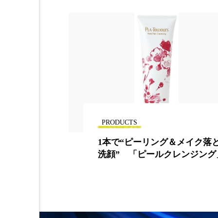
PRODUCTS
イク落とし＆
頭のニオイ、気にならない 
ンジング」
ム髪用デオドラント発売