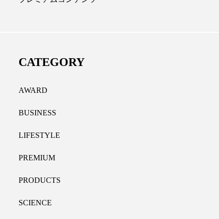
ディカルクリニック｜本郷
レチノール代替成分と
長：内科と循環器専門医の知
オールやレチナールなど
り拓く、再生医療と統合医
果と活用法
CATEGORY
たな価値
2026.07.30
.04.28
AWARD
BUSINESS
LIFESTYLE
PREMIUM
PRODUCTS
SCIENCE