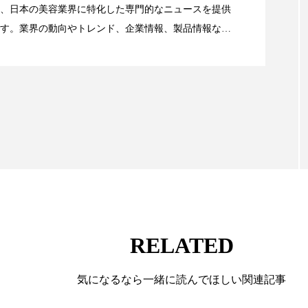
、日本の美容業界に特化した専門的なニュースを提供
 香り 効果
需要予測
頭皮 保湿 ミスト おすすめ
す。業界の動向やトレンド、企業情報、製品情報な
顔画像解析AI』が猛暑の建設現場に選ばれる理由
香料
香水 レイヤリング
香水の持続
高市
る幅広いテーマを取り上げています。 編集部では、美
情報収集、分析を行い、業界内外の最新情報を主に美
リア機能 とは
向けて発信しています。私たちは「キレイをふやす」
て信頼性の高い情報提供を通じて美容業界の発展に貢
ています。
RELATED
気になるなら一緒に読んでほしい関連記事