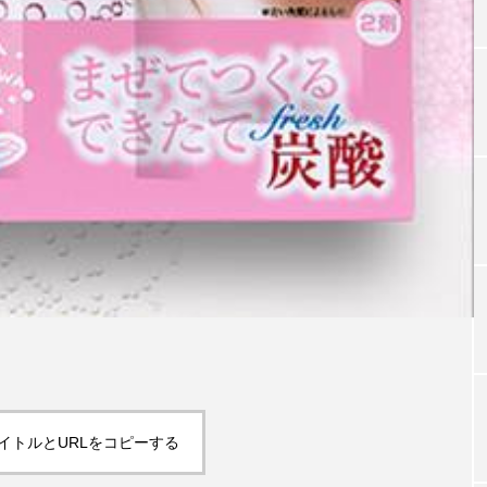
TAG LIST
タグ一覧
ChatGPT
Gemini
Instagram
SaaS
SN
ジャーコスメ
アレルギー
アロマ
アンチエイジン
ューティー 冷え
インナービューティーアワード2025受賞商品
ング
エイジングケア
エクソソーム
オーガニック
イトルとURLをコピーする
ング
カカイオイル
ガジェット
キーワード