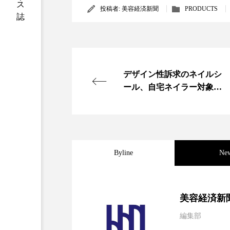
投稿者:
美容経済新聞
PRODUCTS
加工アプリ
加工フィルタ
外出控え
夜 スキンケア 
技術経営
技術転用
デザイン性訴求のネイルシ
ール、自宅ネイラー対象に
時間制限食
東洋医学
発売
為替相場
熱中症対策
画像解析
発酵
睡
Byline
Ne
素髪ケア やり方
紫外線
2026.08.04
パーフェクト社の「AI
美容業界
美的感覚
美容経済新
肌荒れ防止
脳
自
編集部
2026.07.28
花王、化粧品事業で棚卸
SaaSモデル