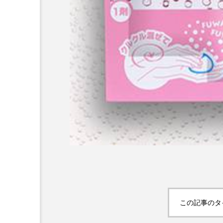
AI
B2B
BeautyTech
アスタキサンチン
アスレ
インタビュー
インナービ
ウェルネス
ウェルビーイ
この記事のタ
カウンセラー
カウンセリ