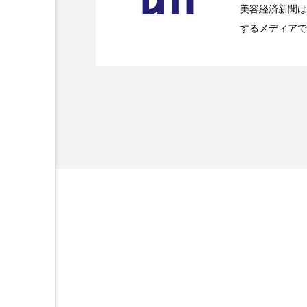
美容経済新聞は
金木犀 スキンケア
金木犀
するメディアで
2026.07.20
【技術転用】ポーラの『
を防ぐDX戦略
香りケア
香りの重ね使い
ど、美容に関す
容業界の取材や
髪 静電気 冬 対策
髪のバ
容業界関係者に
を企業理念とし
献すべく努力し