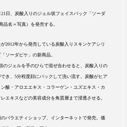
ップ
ケーススタディ
コグニティブヘルス
コスト
月21日、炭酸入りのジェル状フェイスパック「ソーダ
コミュニケーション
コルチゾール
サステナビリティ
商品名＝写真）を発売する。
サロンクレンジング
サロン戦略
サロン経営
が2012年から発売している
炭酸入りスキンケアシリ
スカルプケア
スキンケア
スキンケア 習慣
ス
ズ「ソーダピケ」の新商品。
マートウォッチ
スマートパッチ
スマートリング
セ
種類のジェルを手のひらで混ぜ合わせると、炭酸入りの
ソーシャルウェルネス
ソーシャルコマース
タン
ができ、5分程度顔にパックして洗い流す。炭酸がヒア
ジタルデトックス
デトックス
ドライヤー 温度 髪 ダメー
ロン酸・アロエエキス・コラーゲン・ユズエキス・カ
ツレエキスなどの美容成分を角質層まで浸透させる。
ルーティン 金木犀
パーソナライズ
バーチャルメイク
ミメティクス
バイオミメティック
バクチオール
国のバラエティショップ、インターネットで発売。価