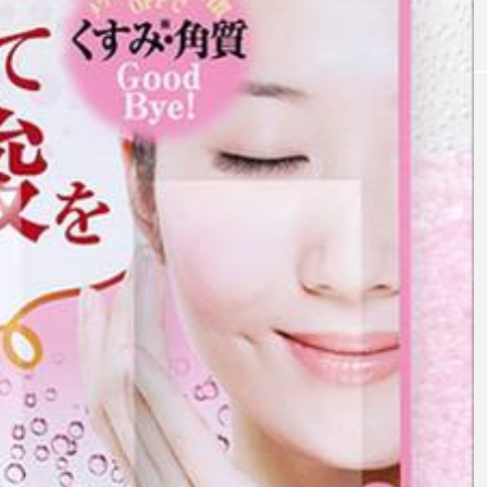
｜AI
GWI調査から読み解く2030年の都
青山メ
ら
市型スパ――身近なウェルネスの
玲 院
次世代モデル
見が切
療の新
2026.08.06
2026
FEATURED
注目の企画