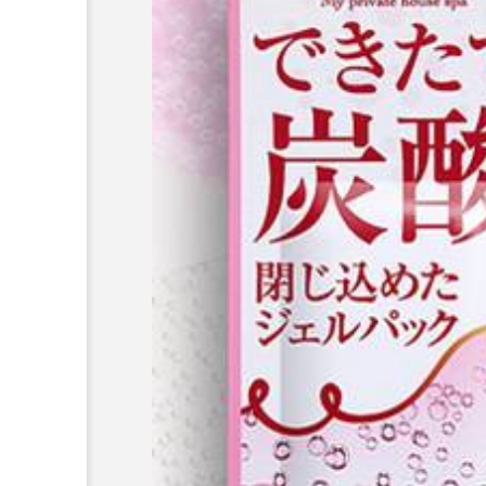
超が「ながら美容」を実
SNSの「加工顔」と美容医療
を有効に使いたい」が9
がもたらす可能性とこれか
2026.07.13
9