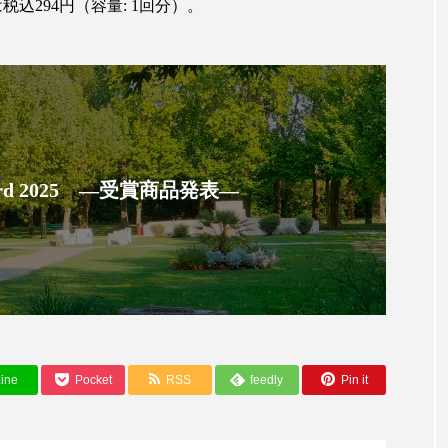
ハロウィン翌日 肌リセット
ヒアルロン酸
ビジネスモデ
税込294円（容量: 1回分）。
フィトレチノール
プチ断食
ブルーオーシャン
ペアトリートメント
ヘッドスパ
ヘルスケア
ヘ
ア
ホルモン
マーケティング
マイクロスパ
 Award 2025 ―受賞商品発表―
メンズスキンケア
メンタルケア
メンタルヘルス
ェア
リサーチ
リナロール 効果
リラクゼーション
ローカル
ロンジェビティ
下半身美容
乾燥 
他者との再接続
企業・経済
価格改定
保湿
ine
Pocket
RSS
feedly
Pin it
免疫 肌
冬 UVケア
冬 美容 習慣
冬 髪 ツヤ 出す 
冬の印象美
冬の準備
冬美容
冷え対策