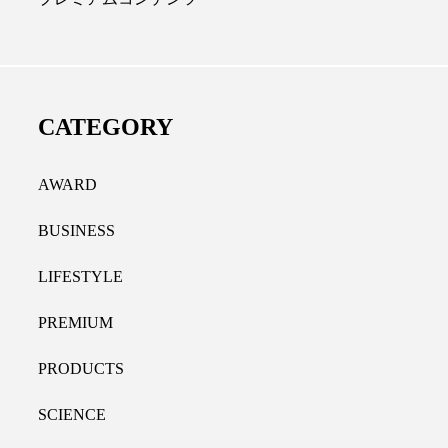
ディカルクリニック｜本郷
レチノール代替成分と
長：内科と循環器専門医の知
オールやレチナールなど
り拓く、再生医療と統合医
果と活用法
CATEGORY
たな価値
2026.07.30
.04.28
AWARD
BUSINESS
LIFESTYLE
PREMIUM
PRODUCTS
SCIENCE