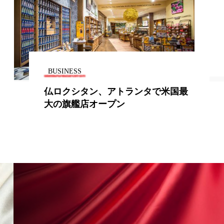
地政学リスク
廃棄ロス
成分
日焼け止め
BUSINESS
温活女子
温活習慣
米国最
新しくピアスの穴を開けたら：専門
医からのアドバイス
語辞典
男性美容
筋膜
精油
ネス
美容医療
ル
肌バリア
ウェルネス
酷暑