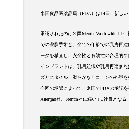
米国食品医薬品局（FDA）は14日、新し
超が「ながら美容」を実
SNSの「加工顔」と美容医療
を有効に使いたい」が9
がもたらす可能性とこれか
承認されたのは米国Mentor Worldwide L
2026.07.13
9
での豊胸手術と、全ての年齢での乳房再建に
ータを精査し、安全性と有効性の合理的な
インプラントは、乳房組織や乳房再建また
ズとスタイル、滑らかなリコーンの外殻を
今回の承認によって、米国でFDAの承認
Allergan社、Sientra社に続いて3社目となる