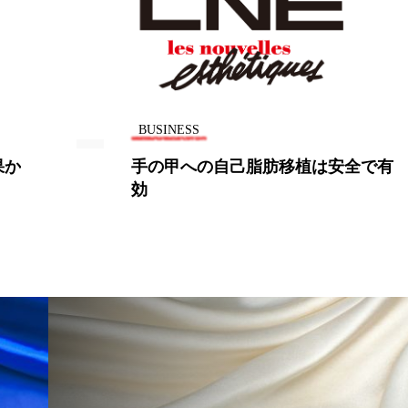
ー
加工顔
労働環境
国内市場
国際市場
香り
孤独
巡らせるケア
巡りケア
差別化
抗酸化
抗酸化ケア
断食
新商品
日中関係
BUSINESS
梅雨
棚卸資産
汗ケア
温活スキンケア
植は安全で有
仏ロクシタン、アトランタで
大の旗艦店オープン
物流問題
特殊メイク
猛暑
生物模倣
用
眠
睡眠 美容 金木犀
睡眠美容
秋
秋 冷え
対策
美容
美容テック
美容と政治
美容ビジ
美肌習慣
美脚習慣
老化
肌ケア
肌トラブ
律神経
花王
血行促進
過剰在庫
都市型美容