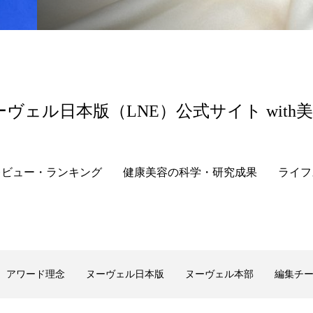
 香り 効果
需要予測
頭皮 保湿 ミスト おすすめ
香料
香水 レイヤリング
香水の持続
高市
リア機能 とは
ーヴェル日本版（LNE）公式サイト with
レビュー・ランキング
健康美容の科学・研究成果
ライフ
アワード理念
ヌーヴェル日本版
ヌーヴェル本部
編集チ