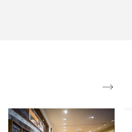
ル
ビタミンC誘導体
フレグランス 冬
ルスビューティー
マネジメント
ライフスタイル
リラックス効果
対策 冬 スキンケア

保湿と香り
保湿成分
方法
冬 髪 乾燥 改善 方法
冷え性改善