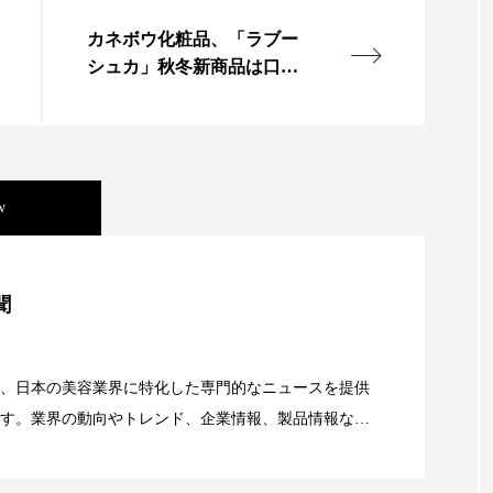
ップ
ケーススタディ
コグニティブヘルス
コスト
カネボウ化粧品、「ラブー
シュカ」秋冬新商品は口紅
コミュニケーション
コルチゾール
サステナビリティ
を強化
サロンクレンジング
サロン戦略
サロン経営
スカルプケア
スキンケア
スキンケア 習慣
ス
w
マートウォッチ
スマートパッチ
スマートリング
セ
美容」事例｜「死の谷」克服と酷暑を商機に変えるB2B
ソーシャルウェルネス
ソーシャルコマース
タン
聞
ジタルデトックス
デトックス
ドライヤー 温度 髪 ダメー
資産38%削減――AI需要予測で猛暑の欠品と過剰在庫
、日本の美容業界に特化した専門的なニュースを提供
ルーティン 金木犀
パーソナライズ
バーチャルメイク
す。業界の動向やトレンド、企業情報、製品情報な
顔画像解析AI』が猛暑の建設現場に選ばれる理由
ミメティクス
バイオミメティック
バクチオール
る幅広いテーマを取り上げています。 編集部では、美
情報収集、分析を行い、業界内外の最新情報を主に美