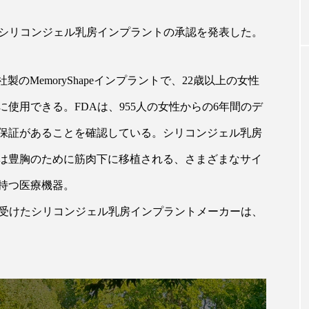
いシリコンジェル乳房インプラントの承認を発表した。
｜AI
GWI調査から読み解く2030年の都
青山メ
ら
市型スパ――身近なウェルネスの
玲 院
次世代モデル
見が切
LC 社製のMemoryShapeインプラントで、22歳以上の女性
療の新
2026.08.06
2026
使用できる。FDAは、955人の女性からの6年間のデ
保証があることを確認している。シリコンジェル乳房
は豊胸のために筋肉下に移植される、さまざまなサイ
持つ医療機器。
FEATURED
を受けたシリコンジェル乳房インプラントメーカーは、
注目の企画
。