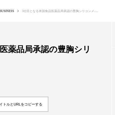
BUSINESS
3社目となる米国食品医薬品局承認の豊胸シリコンメーカー
NEW POST
カテゴリー毎の最新記事
品医薬品局承認の豊胸シリ
BUSINESS
PR
イトルとURLをコピーする