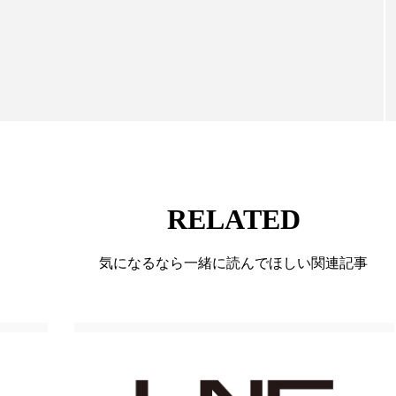
ハロウィン翌日 肌リセット
ヒアルロン酸
ビジネスモデ
向けて発信しています。私たちは「キレイをふやす」
て信頼性の高い情報提供を通じて美容業界の発展に貢
フィトレチノール
プチ断食
ブルーオーシャン
ています。
ペアトリートメント
ヘッドスパ
ヘルスケア
ヘ
ア
ホルモン
マーケティング
マイクロスパ
メンズスキンケア
メンタルケア
メンタルヘルス
RELATED
ェア
リサーチ
リナロール 効果
リラクゼーション
ローカル
ロンジェビティ
下半身美容
乾燥 
気になるなら一緒に読んでほしい関連記事
他者との再接続
企業・経済
価格改定
保湿
免疫 肌
冬 UVケア
冬 美容 習慣
冬 髪 ツヤ 出す 
冬の印象美
冬の準備
冬美容
冷え対策