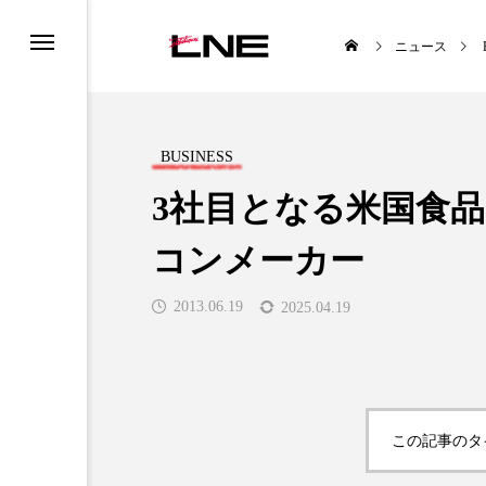
ニュース
BUSINESS
3社目となる米国食
コンメーカー
UCTS
LIFESTYLE
2013.06.19
2025.04.19

この記事のタ