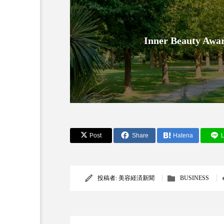
Inner Beauty
AI
B2B
BeautyTech
Post
Share
Hatena
L
アスタキサンチン
アスレ
インタビュー
インナービ
投稿者:
美容経済新聞
BUSINESS
ウェルネス
ウェルビーイ
カウンセラー
カウンセリ