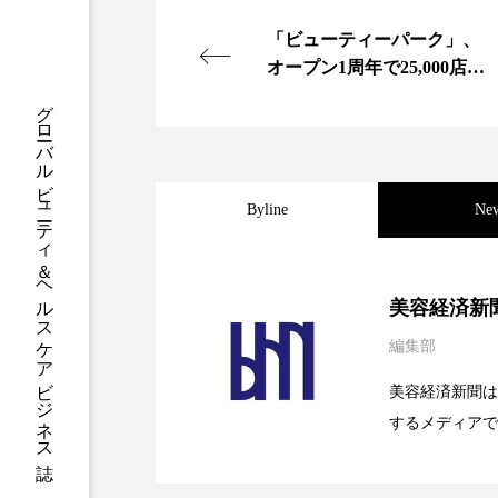
クレンジング
クローズア
「ビューティーパーク」、
オープン1周年で25,000店舗
コネクテッド・ビューティ
突破
グローバルビューティ＆ヘルスケアビジネス誌
サプライチェーン
サプリ
スカルプ クレンジング 頻度
Byline
Ne
ストレス
スパ
ス
2026.08.04
パーフェクト社の「AI
セラミド保湿
セルフケア
美容経済新
ディープクレンジング
デ
編集部
2026.07.28
花王、化粧品事業で棚卸
SaaSモデル
美容経済新聞は
ナイトプロテイン
ナイト
するメディアで
2026.07.20
【技術転用】ポーラの『
を防ぐDX戦略
バイオハッキング
バイオ
ど、美容に関す
容業界の取材や