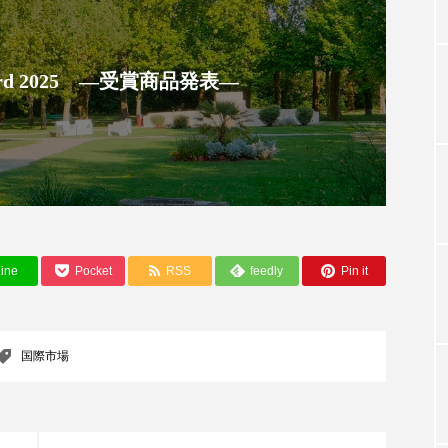
 Award 2025 ―受賞商品発表―
TAG LIST
タグ一覧
ChatGPT
Gemini
Instagram
SaaS
SN
ine
Pocket
RSS
feedly
Pin it
ジャーコスメ
アレルギー
アロマ
アンチエイジン
ューティー 冷え
インナービューティーアワード2025受賞商品
国際市場
ング
エイジングケア
エクソソーム
オーガニック
ング
カカイオイル
ガジェット
キーワード