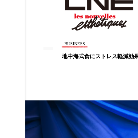
加工アプリ
加工フィルタ
外出控え
夜 スキンケア 
技術経営
技術転用
BUSINESS
時間制限食
東洋医学
トレス軽減効果か
手の甲への自己脂肪移
効
為替相場
熱中症対策
画像解析
発酵
睡
素髪ケア やり方
紫外線
美容業界
美的感覚
肌荒れ防止
脳
自