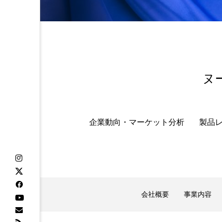
金木犀 スキンケア
金木犀
香りケア
香りの重ね使い
髪 静電気 冬 対策
髪のバ
ヌ
企業動向・マーケット分析
製品
会社概要
事業内容