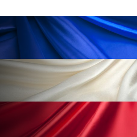
ローカル
ロンジェビティ
下半身美容
乾燥 対策 冬 スキンケア
乾燥対策
乾燥肌対策
他者との再接続
企業・経済
価格改定
保湿
保湿と香り
保湿成分
健康寿命
光老化
免疫 肌
冬 UVケア
冬 美容 習慣
冬 髪 ツヤ 出す 方法
冬 髪 乾燥 改善 方法
冬スキンケア
冬の乾燥肌
冬の印象美
冬の準備
冬美容
冷え対策