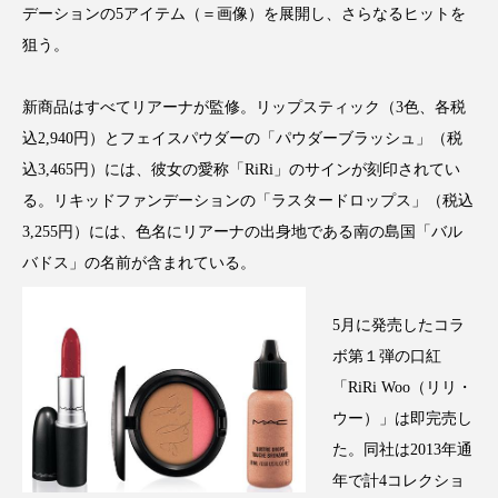
デーションの5アイテム（＝画像）を展開し、さらなるヒットを
アンチエイジング
アンチソリチュード
狙う。
インタビュー
インナービューティー 冷え
新商品はすべてリアーナが監修。リップスティック（3色、各税
インナービューティーアワード2025受賞商品
込2,940円）とフェイスパウダーの「パウダーブラッシュ」（税
込3,465円）には、彼女の愛称「RiRi」のサインが刻印されてい
ウェアラブルデバイス
ウェルネス
る。リキッドファンデーションの「ラスタードロップス」（税込
3,255円）には、色名にリアーナの出身地である南の島国「バル
ウェルビーイング
エイジングケア
バドス」の名前が含まれている。
エクソソーム
オーガニック
オゾン
5月に発売したコラ
カウンセラー
カウンセリング
ボ第１弾の口紅
「RiRi Woo（リリ・
カカイオイル
ガジェット
キーワード
ウー）」は即完売し
クルエルティフリー
クレンジング
た。同社は2013年通
年で計4コレクショ