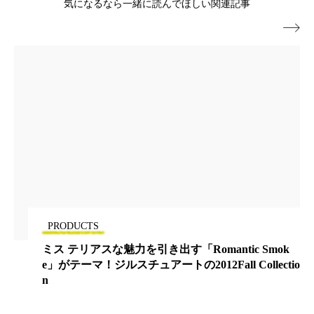
ペアトリートメント
ヘッドスパ
気になるなら一緒に読んでほしい関連記事

ヘルスケア
ヘルスビューティー
ポジショニング
ボディケア
ホルモン
マーケティング
マイクロスパ
マネジメント
むくみ対策
むくみ改善
メンズスキンケア
メンタルケア
メンタルヘルス
ライフスタイル
PRODUCTS
リカバリー
リカバリーウェア
リサーチ
mantic Smok
花王、湿気から髪を守る『耐湿キ
Fall Collectio
ア』を発表
リナロール 効果
リラクゼーション
リラックス効果
レチナール
レチノール