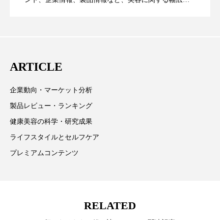
パーフェクト株式会社
バイオハッキング
テーマを取り上げています。 編集部では、美容業界の
が猛暑の建設現場に選ばれる理由
を防ぐDX戦略
取材や情報収集、分析を行い、業界内外の最新情報を
バイオミメティクス
バイオミメティック
主に美容業界関係者に向けて発信しています。私たち
は「キレイをふやす」を企業理念として信頼性の高い
バクチオール
バリア機能
ハロウィ
ARTICLE
情報提供を通じて美容業界の発展に貢献すべく努力し
ハロウィン後スキンケア
ています。
企業動向・マーケット分析
ハロウィン翌日 肌リセット
ヒアルロン酸
製品レビュー・ランキング
健康美容の科学・研究成果
ビジネスモデル
ビタミンC誘導体
ファシア
ライフスタイルとセルフケア
ファスティング
フィトレチノール
プレミアムコンテンツ
プチ断食
ブルーオーシャン
フレグランス 冬
プロンプト
ヘアケア
RELATED