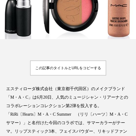
FEATURED
注目の企画
TAG LIST
タグ一覧
この記事のタイトルとURLをコピーする
AI
B2B
BeautyTech
ChatGPT
エスティローダ株式会社（東京都千代田区）のメイクブランド
「M・A・C」は6月20日、人気のミュージシャン・リアーナとの
Gemini
Instagram
SaaS
SNS
コラボレーションコレクション第2弾を投入する。
TikTok
アスタキサンチン
「RiRi〔Hearts〕M・A・C Summer （リリ〔ハーツ〕M・A・C
サマー）」と名付けた今回のコラボでは、サマーカラーがテー
アスレジャーコスメ
アレルギー
アロマ
マ。リップスティック3本、フェイスパウダー、リキッドファン