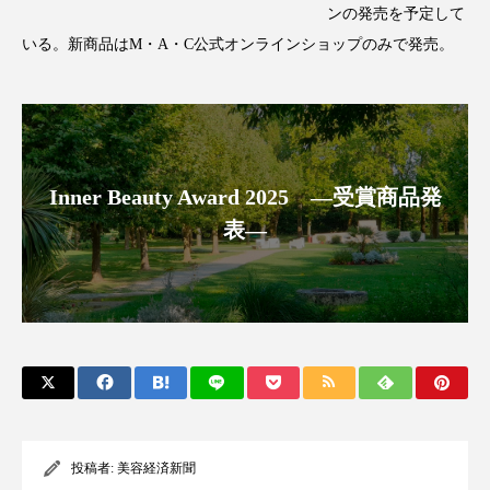
クローズアップ
ケーススタディ
ンの発売を予定して
いる。新商品はM・A・C公式オンラインショップのみで発売。
コグニティブヘルス
コスト削減
コネクテッド・ビューティ
コミュニケーション
コルチゾール
サステナビリティ
Inner Beauty Award 2025 ―受賞商品発
サステナブル美容
サプライチェーン
表―
サプリ
サロンクレンジング
サロン戦略
サロン経営
サロン連略
シャネル
スカルプ クレンジング 頻度
スカルプケア
スキンケア
スキンケア 習慣
投稿者:
美容経済新聞
スキンケアルーティン
ストレス
スパ