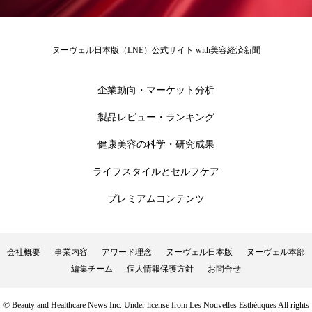
冷え性改善
加工アプリ
加工フィルター
加工顔
労働環境
国内市場
国際市場
ヌーヴェル日本版（LNE）公式サイト with美容経済新聞
地政学リスク
外出控え
夜 スキンケア 香り
企業動向・マーケット分析
孤独
巡らせるケア
巡りケア
差別化
製品レビュー・ランキング
健康美容の科学・研究成果
廃棄ロス
成分
技術経営
技術転用
ライフスタイルとセルフケア
抗酸化
抗酸化ケア
断食
新商品
プレミアムコンテンツ
日中関係
日焼け止め
時間制限食
東洋医学
梅雨
棚卸資産
汗ケア
会社概要
事業内容
アワード理念
ヌーヴェル日本版
ヌーヴェル本部
編集チーム
個人情報保護方針
お問合せ
温活スキンケア
温活女子
温活習慣
© Beauty and Healthcare News Inc. Under license from Les Nouvelles Esthétiques All rights