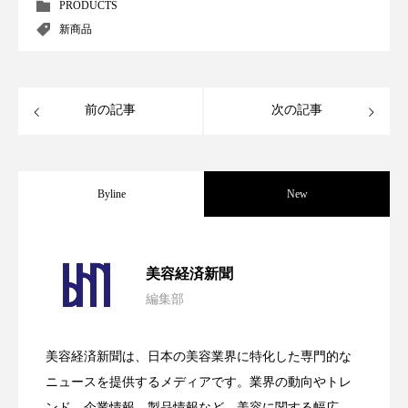
PRODUCTS
新商品
スマートウォッチ
スマートパッチ
スマートリング
セーフプレイス
セラミド
前の記事
次の記事
セラミド保湿
セルフケア
ソーシャルウェルネス
ソーシャルコマース
Byline
New
タンパク質
ディープクレンジング
デジタルデトックス
デトックス
パーフェクト社の「AI美容」事例｜「死
2026.08.04
美容経済新聞
ドライヤー 温度 髪 ダメージ
ナイアシンアミド
編集部
花王、化粧品事業で棚卸資産38%削減
2026.07.28
の谷」克服と酷暑を商機に変えるB2B
ナイトプロテイン
ナイトルーティン 金木犀
美容経済新聞は、日本の美容業界に特化した専門的な
【技術転用】ポーラの『顔画像解析AI』
2026.07.20
パーソナライズ
バーチャルメイク
――AI需要予測で猛暑の欠品と過剰在庫
ニュースを提供するメディアです。業界の動向やトレ
SaaSモデル
ンド、企業情報、製品情報など、美容に関する幅広い