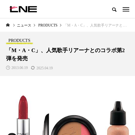
グローバルビューティ＆ヘルスケアビジネス誌
ニュース
PRODUCTS
「M・A・C」、人気歌手リアーナとのコラボ第2弾を発売
NEW POST
カテゴリー毎の最新記事
PRODUCTS
LIFESTYLE
BUSINESS
「M・A・C」、人気歌手リアーナとのコラボ第2
弾を発売
2013.06.19
2025.04.19
SNSの「加工顔」と美容医療｜AI
GWI調査から読み解く2030年の
」
がもたらす可能性とこれから
都市型スパ――身近なウェルネ
の次世代モデル
2026.07.13
2026.08.06