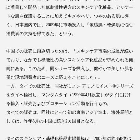
クローズアップ
ケーススタディ
に着目して開発した低刺激性処方のスキンケア化粧品。デリケー
コグニティブヘルス
コスト削減
トな肌を保護することに加えてキメやハリ、つやのある肌に導
く。日本国内では、2009年に市場投入し「敏感肌・乾燥肌に悩む
コネクテッド・ビューティ
コミュニケーション
消費者の支持を得てきた」という。
コルチゾール
サステナビリティ
中国での販売に踏み切ったのは、「スキンケア市場の成長が続い
ており、なかでも機能性の高いスキンケア化粧品が求められる傾
サステナブル美容
サプライチェーン
向にある。このため、同シリーズを投入し、健やかで美しい肌を
サプリ
サロンクレンジング
サロン戦略
望む現地消費者のニーズに応えることにした」。
一方、タイでの販売は、同社がミノン アミノモイスト®シリーズ
サロン経営
サロン連略
シャネル
をタイへ輸出し、マンダムタイ（1990年4月設立）がタイにおけ
る輸入・販売およびプロモーション活動を行うもの。
スカルプ クレンジング 頻度
スカルプケア
タイでの販売は、同社にとって初の東南アジア進出、海外展開と
スキンケア
スキンケア 習慣
しては、昨年8月の中国に続き2ヵ国目となる。
スキンケアルーティン
ストレス
スパ
タイのスキンケア・基礎化粧品市場規模は、2007年の約350億バ