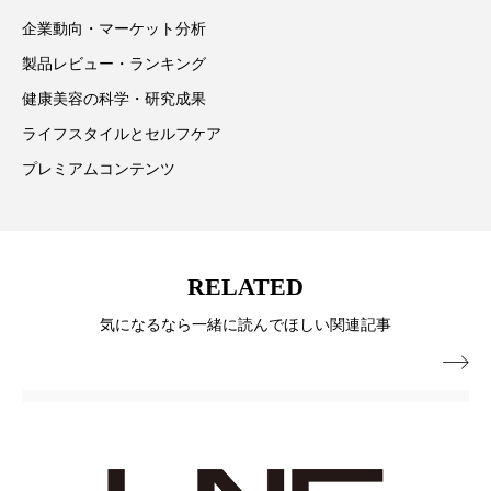
企業動向・マーケット分析
ローカル
ロンジェビティ
下半身美容
製品レビュー・ランキング
乾燥 対策 冬 スキンケア
乾燥対策
健康美容の科学・研究成果
ライフスタイルとセルフケア
乾燥肌対策
他者との再接続
企業・経済
プレミアムコンテンツ
価格改定
保湿
保湿と香り
保湿成分
健康寿命
光老化
免疫 肌
RELATED
冬 UVケア
冬 美容 習慣
気になるなら一緒に読んでほしい関連記事
冬 髪 ツヤ 出す 方法
冬 髪 乾燥 改善 方法

冬スキンケア
冬の乾燥肌
冬の印象美
冬の準備
冬美容
冷え対策