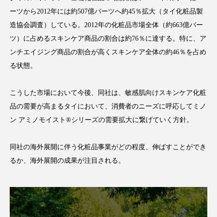
ーツから2012年には約507億バーツへ約45％拡大（タイ化粧品製
スマートウォッチ
スマートパッチ
造協会調査）している。2012年の化粧品市場全体（約663億バー
ツ）に占めるスキンケア商品の割合は約76％に達する。特に、ア
スマートリング
セーフプレイス
セラミド
ンチエイジング商品の割合が高くスキンケア全体の約46％を占め
セラミド保湿
セルフケア
る状態。
ソーシャルウェルネス
ソーシャルコマース
こうした市場において今後、同社は、敏感肌向けスキンケア化粧
品の需要が高まるタイにおいて、消費者のニーズに呼応してミノ
タンパク質
ディープクレンジング
ン アミノモイスト®シリーズの需要拡大に繋げていく方針。
デジタルデトックス
デトックス
同社の海外展開に伴う化粧品事業がどの程度、伸ばすことができ
ドライヤー 温度 髪 ダメージ
ナイアシンアミド
るか、海外展開の成果が注目される。
ナイトプロテイン
ナイトルーティン 金木犀
パーソナライズ
バーチャルメイク