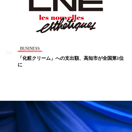
冷え性改善
加工アプリ
加工フィルター
加工顔
労働環境
国内市場
国際市場
地政学リスク
外出控え
夜 スキンケア 香り
孤独
巡らせるケア
巡りケア
差別化
BUSINESS
「化粧クリーム」への支出額、高知市が全国第1位
廃棄ロス
成分
技術経営
技術転用
に
抗酸化
抗酸化ケア
断食
新商品
日中関係
日焼け止め
時間制限食
東洋医学
梅雨
棚卸資産
汗ケア
温活スキンケア
温活女子
温活習慣