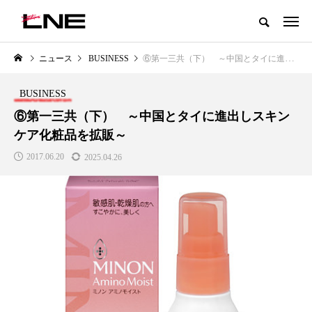
グローバルビューティ＆ヘルスケアビジネス誌
ニュース
BUSINESS
⑥第一三共（下） ～中国とタイに進出しスキンケア化粧品を拡販～
NEW POST
カテゴリー毎の最新記事
BUSINESS
LIFESTYLE
BUSINESS
⑥第一三共（下） ～中国とタイに進出しスキン
ケア化粧品を拡販～
2017.06.20
2025.04.26
SNSの「加工顔」と美容医療｜AI
GWI調査から読み解く2030年の
」
がもたらす可能性とこれから
都市型スパ――身近なウェルネ
の次世代モデル
2026.07.13
2026.08.06