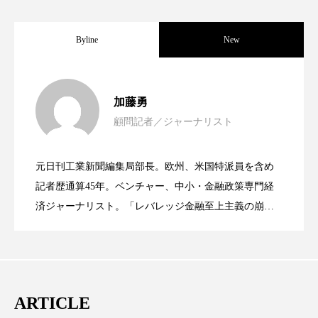
ペアトリートメント
ヘッドスパ
ヘルスケア
ヘルスビューティー
Byline
New
ポジショニング
ボディケア
ホルモン
女性経営者連載１１・ミック・ケミスト
2021.11.30
加藤勇
マーケティング
マイクロスパ
顧問記者／ジャーナリスト
女性経営者連載１１・ミック・ケミスト
2021.11.26
リー（下） ～営業と技術が一体となっ
マネジメント
むくみ対策
むくみ改善
元日刊工業新聞編集局部長。欧州、米国特派員を含め
メンズスキンケア
メンタルケア
女性経営者連載１１・ミック・ケミスト
2021.11.26
リー （下） ～営業と技術が一体とな
記者歴通算45年。ベンチャー、中小・金融政策専門経
てOEM受注～
メンタルヘルス
ライフスタイル
済ジャーナリスト。「レバレッジ金融至上主義の崩
壊」など著述多数。本誌では主に、経済部門、企業取
リー（上） ～研究所で自前化粧品を開
ってOEM受注～
リカバリー
リカバリーウェア
リサーチ
材を担当。
リナロール 効果
リラクゼーション
発、クリーム人気商品に～
ARTICLE
リラックス効果
レチナール
レチノール