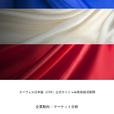
為替相場
熱中症対策
物流問題
特殊メイク
猛暑
生物模倣
用語辞典
男性美容
画像解析
発酵
睡眠
睡眠 美容 金木犀
睡眠美容
秋
秋 冷え
筋膜
精油
素髪ケア やり方
紫外線対策
美容
美容テック
美容と政治
美容ビジネス
美容医療
美容業界
美的感覚
美肌習慣
ヌーヴェル日本版（LNE）公式サイト with美容経済新聞
美脚習慣
老化
肌ケア
肌トラブル
企業動向・マーケット分析
肌バリア
肌荒れ防止
脳
自律神経