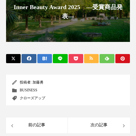
パーフェクト株式会社
バイオハッキング
Inner Beauty Award 2025 ―受賞商品発
表―
バイオミメティクス
バイオミメティック
バクチオール
バリア機能
ハロウィ
ハロウィン後スキンケア
ハロウィン翌日 肌リセット
ヒアルロン酸
ビジネスモデル
ビタミンC誘導体
ファシア
投稿者:
加藤勇
BUSINESS
ファスティング
フィトレチノール
クローズアップ
プチ断食
ブルーオーシャン
フレグランス 冬
プロンプト
ヘアケア
前の記事
次の記事