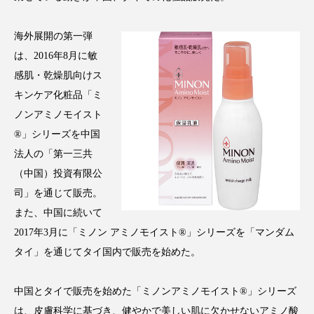
アンチエイジング
アンチソリチュード
海外展開の第一弾
インタビュー
インナービューティー 冷え
は、2016年8月に敏
感肌・乾燥肌向けス
インナービューティーアワード2025受賞商品
キンケア化粧品「ミ
ウェアラブルデバイス
ウェルネス
ノンアミノモイスト
®」シリーズを中国
ウェルビーイング
エイジングケア
法人の「第一三共
（中国）投資有限公
エクソソーム
オーガニック
オゾン
司」を通じて販売。
また、中国に続いて
カウンセラー
カウンセリング
2017年3月に「ミノン アミノモイスト®」シリーズを「マンダム
カカイオイル
ガジェット
キーワード
タイ」を通じてタイ国内で販売を始めた。
クルエルティフリー
クレンジング
中国とタイで販売を始めた「ミノンアミノモイスト®」シリーズ
は、皮膚科学に基づき、健やかで美しい肌に欠かせないアミノ酸