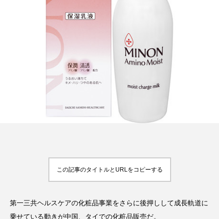
FEATURED
注目の企画
TAG LIST
タグ一覧
AI
B2B
BeautyTech
ChatGPT
Gemini
Instagram
SaaS
SNS
この記事のタイトルとURLをコピーする
TikTok
アスタキサンチン
第一三共ヘルスケアの化粧品事業をさらに後押しして成長軌道に
アスレジャーコスメ
アレルギー
アロマ
乗せている動きが中国、タイでの化粧品販売だ。