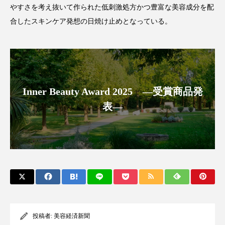
クローズアップ
ケーススタディ
やすさを考え抜いて作られた低刺激処⽅かつ豊富な美容成分を配
合したスキンケア発想の⽇焼け⽌めとなっている。
コグニティブヘルス
コスト削減
コネクテッド・ビューティ
コミュニケーション
コルチゾール
サステナビリティ
Inner Beauty Award 2025 ―受賞商品発
サステナブル美容
サプライチェーン
表―
サプリ
サロンクレンジング
サロン戦略
サロン経営
サロン連略
シャネル
スカルプ クレンジング 頻度
スカルプケア
スキンケア
スキンケア 習慣
投稿者:
美容経済新聞
スキンケアルーティン
ストレス
スパ