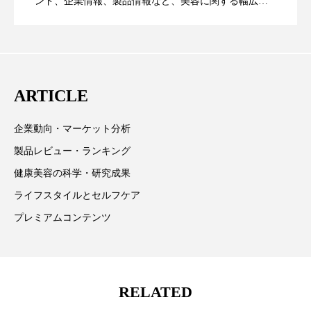
ンド、企業情報、製品情報など、美容に関する幅広い
パーフェクト株式会社
バイオハッキング
テーマを取り上げています。 編集部では、美容業界の
が猛暑の建設現場に選ばれる理由
を防ぐDX戦略
取材や情報収集、分析を行い、業界内外の最新情報を
バイオミメティクス
バイオミメティック
主に美容業界関係者に向けて発信しています。私たち
バクチオール
は「キレイをふやす」を企業理念として信頼性の高い
バリア機能
ハロウィ
ARTICLE
情報提供を通じて美容業界の発展に貢献すべく努力し
ハロウィン後スキンケア
ています。
企業動向・マーケット分析
ハロウィン翌日 肌リセット
ヒアルロン酸
製品レビュー・ランキング
健康美容の科学・研究成果
ビジネスモデル
ビタミンC誘導体
ファシア
ライフスタイルとセルフケア
ファスティング
フィトレチノール
プレミアムコンテンツ
プチ断食
ブルーオーシャン
フレグランス 冬
プロンプト
ヘアケア
RELATED