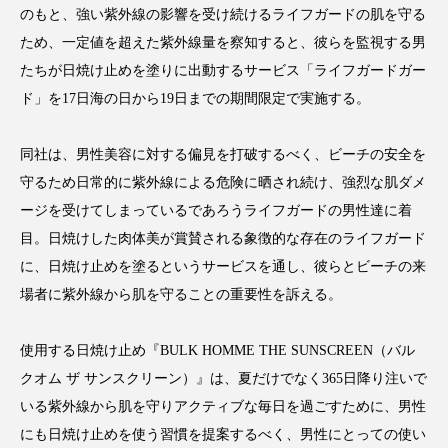
のもと、強い紫外線の影響を受け続けるライフガードの肌を守る
アンチエイジング
アンチソリチュード
ため、⼀定値を超えた紫外線量を察知すると、彼らを監視する男
インタビュー
インナービューティー 冷え
たちが⽇焼け⽌めを塗りに出動するサービス「ライフガードガー
ド」を17⽇海の⽇から19⽇までの期間限定で実施する。
インナービューティーアワード2025受賞商品
同社は、男性美容に対する偏⾒を打破するべく、ビーチの安全を
ウェアラブルデバイス
ウェルネス
守るため⽇常的に紫外線による危険に晒され続け、強烈な肌ダメ
ウェルビーイング
エイジングケア
ージを受けてしまっているであろうライフガードの男性達に着
⽬。⽇焼けした⾁体美が賞賛される象徴的な存在のライフガード
エクソソーム
オーガニック
オゾン
に、⽇焼け⽌めを塗るというサービスを通し、彼らとビーチの来
場者に紫外線から肌を守ることの重要性を訴える。
カウンセラー
カウンセリング
使用する日焼け止め『BULK HOMME THE SUNSCREEN（バル
カカイオイル
ガジェット
キーワード
クオム ザ サンスクリーン）』は、夏だけでなく365⽇降り注いで
クルエルティフリー
クレンジング
いる紫外線から肌を守りアクティブな毎⽇を過ごすために、男性
にも⽇焼け⽌めを使う習慣を提案するべく、男性にとっての使い