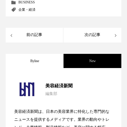
BUSINESS
スマートウォッチ
スマートパッチ
企業・経済
スマートリング
セーフプレイス
セラミド
前の記事
次の記事
セラミド保湿
セルフケア
ソーシャルウェルネス
ソーシャルコマース
Byline
New
タンパク質
ディープクレンジング
デジタルデトックス
デトックス
パーフェクト社の「AI美容」事例｜「死
2026.08.04
美容経済新聞
ドライヤー 温度 髪 ダメージ
ナイアシンアミド
編集部
花王、化粧品事業で棚卸資産38%削減
2026.07.28
の谷」克服と酷暑を商機に変えるB2B
ナイトプロテイン
ナイトルーティン 金木犀
美容経済新聞は、日本の美容業界に特化した専門的な
パーソナライズ
【技術転用】ポーラの『顔画像解析AI』
バーチャルメイク
2026.07.20
――AI需要予測で猛暑の欠品と過剰在庫
ニュースを提供するメディアです。業界の動向やトレ
SaaSモデル