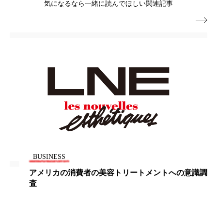
ペアトリートメント
ヘッドスパ
気になるなら一緒に読んでほしい関連記事

ヘルスケア
ヘルスビューティー
ポジショニング
ボディケア
ホルモン
マーケティング
マイクロスパ
マネジメント
むくみ対策
むくみ改善
メンズスキンケア
メンタルケア
メンタルヘルス
ライフスタイル
BUSINESS
リカバリー
リカバリーウェア
リサーチ
アメリカの消費者の美容トリートメントへの意識調
査
リナロール 効果
リラクゼーション
リラックス効果
レチナール
レチノール