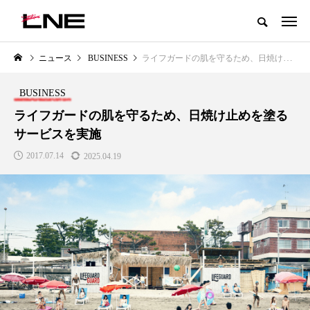
グローバルビューティ＆ヘルスケアビジネス誌
ニュース
BUSINESS
ライフガードの肌を守るため、⽇焼け⽌めを塗るサービスを実施
NEW POST
カテゴリー毎の最新記事
BUSINESS
LIFESTYLE
BUSINESS
ライフガードの肌を守るため、⽇焼け⽌めを塗る
サービスを実施
2017.07.14
2025.04.19
SNSの「加工顔」と美容医療｜AI
GWI調査から読み解く2030年の
」
がもたらす可能性とこれから
都市型スパ――身近なウェルネ
の次世代モデル
2026.07.13
2026.08.06