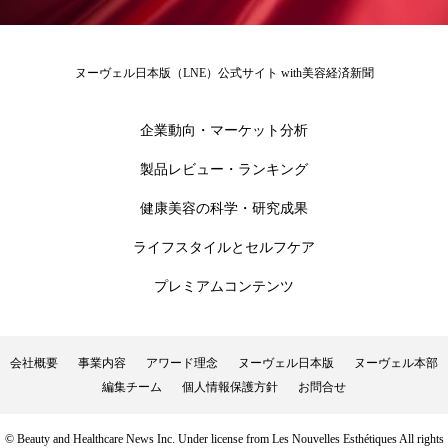
冷え性改善
加工アプリ
加工フィルター
加工顔
労働環境
国内市場
国際市場
ヌーヴェル日本版（LNE）公式サイト with美容経済新聞
地政学リスク
外出控え
夜 スキンケア 香り
企業動向・マーケット分析
孤独
巡らせるケア
巡りケア
差別化
製品レビュー・ランキング
健康美容の科学・研究成果
廃棄ロス
成分
技術経営
技術転用
ライフスタイルとセルフケア
抗酸化
抗酸化ケア
断食
新商品
プレミアムコンテンツ
日中関係
日焼け止め
時間制限食
東洋医学
梅雨
棚卸資産
汗ケア
会社概要
事業内容
アワード理念
ヌーヴェル日本版
ヌーヴェル本部
編集チーム
個人情報保護方針
お問合せ
温活スキンケア
温活女子
温活習慣
© Beauty and Healthcare News Inc. Under license from Les Nouvelles Esthétiques All rights