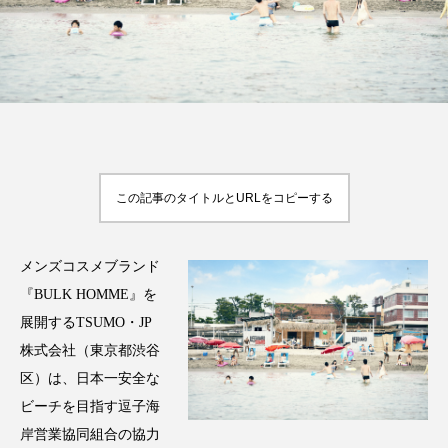
FEATURED
注目の企画
この記事のタイトルとURLをコピーする
TAG LIST
タグ一覧
メンズコスメブランド
AI
B2B
BeautyTech
ChatGPT
『BULK HOMME』を
Gemini
Instagram
SaaS
SNS
展開するTSUMO・JP
株式会社（東京都渋谷
TikTok
アスタキサンチン
区）は、⽇本⼀安全な
ビーチを⽬指す逗⼦海
アスレジャーコスメ
アレルギー
アロマ
岸営業協同組合の協⼒