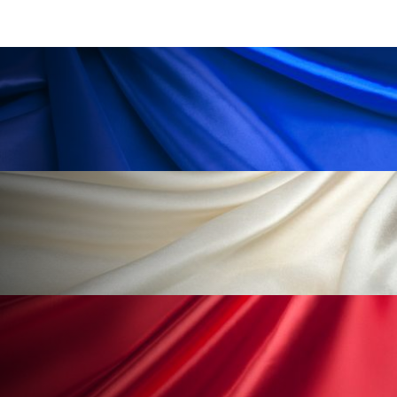
ローカル
ロンジェビティ
下半身美容
乾燥 対策 冬 スキンケア
乾燥対策
乾燥肌対策
他者との再接続
企業・経済
価格改定
保湿
保湿と香り
保湿成分
健康寿命
光老化
免疫 肌
冬 UVケア
冬 美容 習慣
冬 髪 ツヤ 出す 方法
冬 髪 乾燥 改善 方法
冬スキンケア
冬の乾燥肌
冬の印象美
冬の準備
冬美容
冷え対策