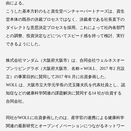
由による。
アンチエイジング
アンチソリチュード
こうした基本方針のもと資生堂ベンチャーパートナーズは、資生
インタビュー
インナービューティー 冷え
堂本体の既存の決裁プロセスではなく、決裁者である社長直下の
ダイレクトな意思決定プロセスを採用。これによって社内各部門
インナービューティーアワード2025受賞商品
との調整、投資決定などについてスピード感を持って検討、実行
できるようにした。
ウェアラブルデバイス
ウェルネス
株式会社マンダム（大阪府大阪市）は、合同会社ウェルネスオー
ウェルビーイング
エイジングケア
プンリビングラボ（大阪府大阪市、名称＝WOLL、2017 年2 月設
エクソソーム
オーガニック
オゾン
立）の事業目的に賛同して2017 年6 月に出資参画した。
WOLL は、大阪市立大学元学長の児玉隆夫氏を代表社員とし、認
カウンセラー
カウンセリング
知症などの健康科学関連の課題解決に賛同する14 社が出資する
合同会社。
カカイオイル
ガジェット
キーワード
クルエルティフリー
クレンジング
同社がWOLLに出資参画したのは、産学官の連携による健康科学
関連の最新研究とオープンイノベーションにつながるネットワー