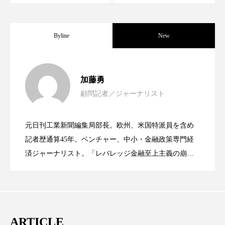
パーフェクト株式会社
バイオハッキング
バイオミメティクス
バイオミメティック
Byline
New
バクチオール
バリア機能
ハロウィ
女性経営者連載１１・ミック・ケミスト
2021.11.30
加藤勇
ハロウィン後スキンケア
顧問記者／ジャーナリスト
女性経営者連載１１・ミック・ケミスト
2021.11.26
リー（下） ～営業と技術が一体となっ
ハロウィン翌日 肌リセット
ヒアルロン酸
元日刊工業新聞編集局部長。欧州、米国特派員を含め
ビジネスモデル
ビタミンC誘導体
ファシア
女性経営者連載１１・ミック・ケミスト
2021.11.26
リー （下） ～営業と技術が一体とな
記者歴通算45年。ベンチャー、中小・金融政策専門経
てOEM受注～
ファスティング
フィトレチノール
済ジャーナリスト。「レバレッジ金融至上主義の崩
壊」など著述多数。本誌では主に、経済部門、企業取
リー（上） ～研究所で自前化粧品を開
ってOEM受注～
プチ断食
ブルーオーシャン
材を担当。
フレグランス 冬
プロンプト
ヘアケア
発、クリーム人気商品に～
ARTICLE