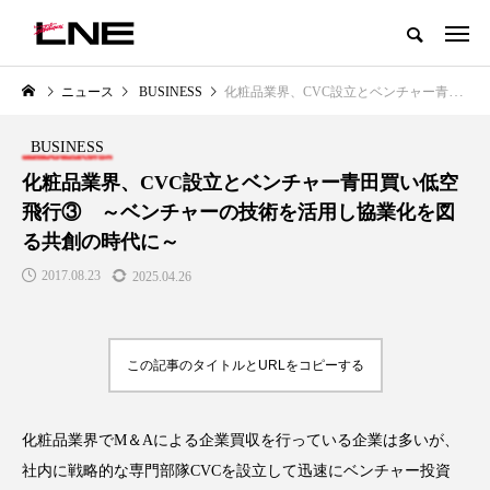
グローバルビューティ＆ヘルスケアビジネス誌
ニュース
BUSINESS
化粧品業界、CVC設立とベンチャー青田買い低空飛行③ ～ベンチャーの技術を活用し協業化を図る共創の時代に～
NEW POST
カテゴリー毎の最新記事
BUSINESS
LIFESTYLE
BUSINESS
化粧品業界、CVC設立とベンチャー青田買い低空
飛行③ ～ベンチャーの技術を活用し協業化を図
る共創の時代に～
2017.08.23
2025.04.26
この記事のタイトルとURLをコピーする
SNSの「加工顔」と美容医療｜AI
GWI調査から読み解く2030年の
」
がもたらす可能性とこれから
都市型スパ――身近なウェルネ
の次世代モデル
2026.07.13
化粧品業界でM＆Aによる企業買収を行っている企業は多いが、
2026.08.06
社内に戦略的な専門部隊CVCを設立して迅速にベンチャー投資