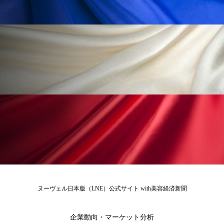
冷え性改善
加工アプリ
加工フィルター
加工顔
労働環境
国内市場
国際市場
地政学リスク
外出控え
夜 スキンケア 香り
孤独
巡らせるケア
巡りケア
差別化
廃棄ロス
成分
技術経営
技術転用
抗酸化
抗酸化ケア
断食
新商品
日中関係
日焼け止め
時間制限食
東洋医学
梅雨
棚卸資産
汗ケア
ヌーヴェル日本版（LNE）公式サイト with美容経済新聞
温活スキンケア
温活女子
温活習慣
企業動向・マーケット分析