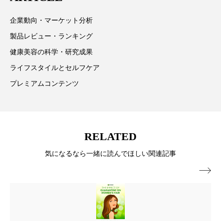
ペアトリートメント
ヘッドスパ
企業動向・マーケット分析
ヘルスケア
ヘルスビューティー
製品レビュー・ランキング
ポジショニング
ボディケア
ホルモン
健康美容の科学・研究成果
ライフスタイルとセルフケア
マーケティング
マイクロスパ
プレミアムコンテンツ
マネジメント
むくみ対策
むくみ改善
メンズスキンケア
メンタルケア
RELATED
メンタルヘルス
ライフスタイル
気になるなら一緒に読んでほしい関連記事
リカバリー
リカバリーウェア
リサーチ

リナロール 効果
リラクゼーション
リラックス効果
レチナール
レチノール