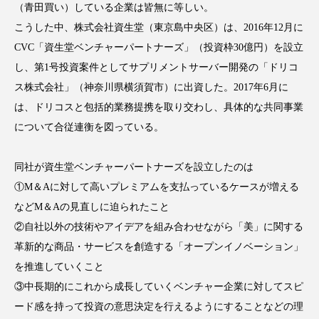
（青田買い）している企業は皆無に等しい。
こうした中、株式会社資生堂（東京島中央区）は、2016年12月に
CVC「資生堂ベンチャーパートナーズ」（投資枠30億円）を設立
し、第1号投資案件としてサプリメントサーバー開発の「ドリコ
FEATURED
注目の企画
ス株式会社」（神奈川県横須賀市）に出資した。2017年6月に
は、ドリコスと包括的業務提携を取り交わし、具体的な共同事業
について合従連衡を図っている。
TAG LIST
タグ一覧
同社が資生堂ベンチャーパートナーズを設立したのは
①M＆Aに対して高いプレミアムを支払っているケースが増える
AI
B2B
BeautyTech
ChatGPT
などM＆Aの見直しに迫られたこと
②自社以外の技術やアイデアを組み合わせながら「美」に関する
Gemini
Instagram
SaaS
SNS
革新的な商品・サービスを創造する「オープンイノベーション」
TikTok
アスタキサンチン
を推進していくこと
③中長期的にこれから成長していくベンチャー企業に対してスピ
アスレジャーコスメ
アレルギー
アロマ
ード感を持って投資の意思決定を行えるようにすることなどの理