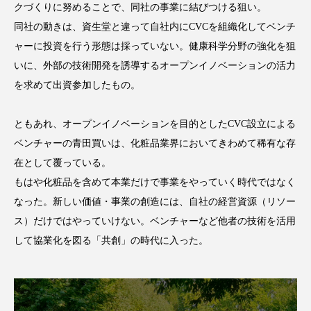
クローズアップ
ケーススタディ
クづくりに努めることで、同社の事業に結びつける狙い。
同社の動きは、資生堂と違って自社内にCVCを組織化してベンチ
コグニティブヘルス
コスト削減
ャーに投資を行う形態は採っていない。健康科学分野の強化を狙
いに、外部の技術開発を誘導するオープンイノベーションの活力
コネクテッド・ビューティ
コミュニケーション
を求めて出資参加したもの。
コルチゾール
サステナビリティ
ともあれ、オープンイノベーションを目的としたCVC設立による
サステナブル美容
サプライチェーン
ベンチャーの青田買いは、化粧品業界においてきわめて稀有な存
在として覆っている。
サプリ
サロンクレンジング
サロン戦略
もはや化粧品を含めて本業だけで事業をやっていく時代ではなく
サロン経営
サロン連略
シャネル
なった。新しい価値・事業の創造には、自社の経営資源（リソー
ス）だけではやっていけない。ベンチャーなど他者の技術を活用
スカルプ クレンジング 頻度
スカルプケア
して協業化を図る「共創」の時代に入った。
スキンケア
スキンケア 習慣
スキンケアルーティン
ストレス
スパ