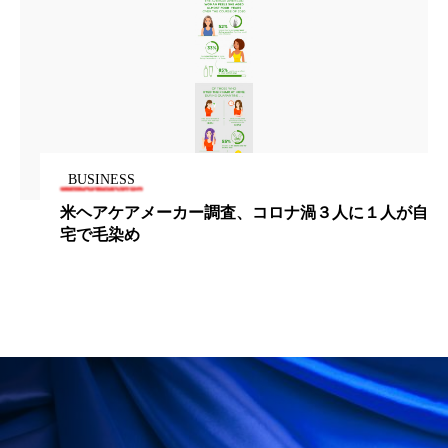
ローカル
ロンジェビティ
下半身美容
乾燥 対策 冬 スキンケア
乾燥対策
乾燥肌対策
他者との再接続
企業・経済
価格改定
保湿
保湿と香り
保湿成分
BUSINESS
米ヘアケアメーカー調査、コロナ渦３人に１人が自
健康寿命
光老化
免疫 肌
宅で毛染め
冬 UVケア
冬 美容 習慣
冬 髪 ツヤ 出す 方法
冬 髪 乾燥 改善 方法
冬スキンケア
冬の乾燥肌
冬の印象美
冬の準備
冬美容
冷え対策