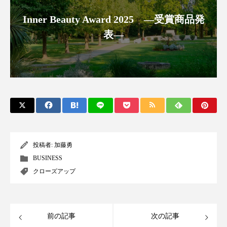
スマートウォッチ
スマートパッチ
Inner Beauty Award 2025 ―受賞商品発
表―
スマートリング
セーフプレイス
セラミド
セラミド保湿
セルフケア
ソーシャルウェルネス
ソーシャルコマース
タンパク質
ディープクレンジング
デジタルデトックス
デトックス
投稿者:
加藤勇
BUSINESS
ドライヤー 温度 髪 ダメージ
ナイアシンアミド
クローズアップ
ナイトプロテイン
ナイトルーティン 金木犀
パーソナライズ
バーチャルメイク
前の記事
次の記事