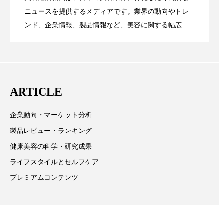
パーフェクト株式会社
バイオハッキング
【技術転用】ポーラの『顔画像解析AI』
2026.07.20
――AI需要予測で猛暑の欠品と過剰在庫
ニュースを提供するメディアです。業界の動向やトレ
SaaSモデル
ンド、企業情報、製品情報など、美容に関する幅広い
バイオミメティクス
バイオミメティック
テーマを取り上げています。 編集部では、美容業界の
が猛暑の建設現場に選ばれる理由
を防ぐDX戦略
取材や情報収集、分析を行い、業界内外の最新情報を
バクチオール
バリア機能
ハロウィ
主に美容業界関係者に向けて発信しています。私たち
ハロウィン後スキンケア
は「キレイをふやす」を企業理念として信頼性の高い
ARTICLE
情報提供を通じて美容業界の発展に貢献すべく努力し
ハロウィン翌日 肌リセット
ヒアルロン酸
ています。
企業動向・マーケット分析
ビジネスモデル
ビタミンC誘導体
ファシア
製品レビュー・ランキング
健康美容の科学・研究成果
ファスティング
フィトレチノール
ライフスタイルとセルフケア
プチ断食
ブルーオーシャン
プレミアムコンテンツ
フレグランス 冬
プロンプト
ヘアケア