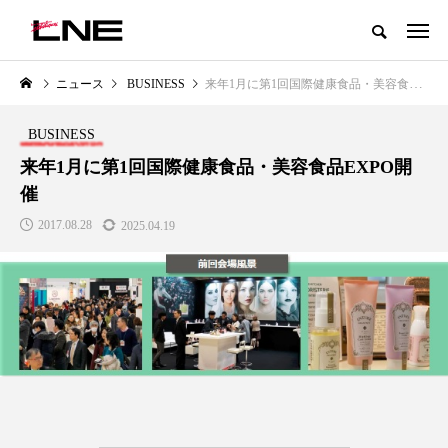
グローバルビューティ＆ヘルスケアビジネス誌
ニュース
BUSINESS
来年1月に第1回国際健康食品・美容食品EXPO開催
NEW POST
カテゴリー毎の最新記事
BUSINESS
LIFESTYLE
BUSINESS
来年1月に第1回国際健康食品・美容食品EXPO開
催
2017.08.28
2025.04.19
SNSの「加工顔」と美容医療｜AI
GWI調査から読み解く2030年の
」
がもたらす可能性とこれから
都市型スパ――身近なウェルネ
の次世代モデル
2026.07.13
2026.08.06