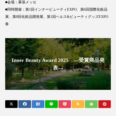
クローズアップ
ケーススタディ
■会場：幕張メッセ
■同時開催：第1回インナービューティEXPO、第6回国際化粧品
コグニティブヘルス
コスト削減
展、第8回化粧品開発展、第1回ヘルス&ビューティグッズEXPO
春
コネクテッド・ビューティ
コミュニケーション
コルチゾール
サステナビリティ
サステナブル美容
サプライチェーン
Inner Beauty Award 2025 ―受賞商品発
サプリ
サロンクレンジング
サロン戦略
表―
サロン経営
サロン連略
シャネル
スカルプ クレンジング 頻度
スカルプケア
スキンケア
スキンケア 習慣
スキンケアルーティン
ストレス
スパ