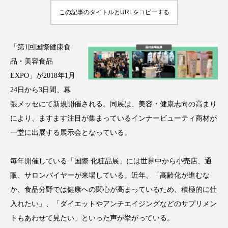
この記事のタイトルとURLをコピーする
「第1回国際健康食
FEATURED
注目の企画
品・美容食品
EXPO」が2018年1月
24日から3日間、幕
張メッセにて新規開催される。同展は、美容・健康志向の高まり
TAG LIST
タグ一覧
により、ますます注目が集まっているインナービューティ商材が
一堂に出展する展示会となっている。
AI
B2B
BeautyTech
ChatGPT
毎年開催している「国際 化粧品展」には世界中から小売店、通
Gemini
Instagram
SaaS
SNS
販、サロンバイヤーが来場している。近年、「高齢化が進むな
TikTok
アスタキサンチン
か、食品分野では健康への関心が高まっているため、積極的に仕
入れたい」、「ダイエットやアンチエイジングなどのサプリメン
アスレジャーコスメ
アレルギー
アロマ
トもあわせて見たい」といった声が挙がっている。