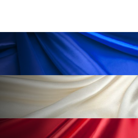
ローカル
ロンジェビティ
下半身美容
乾燥 対策 冬 スキンケア
乾燥対策
乾燥肌対策
他者との再接続
企業・経済
価格改定
保湿
保湿と香り
保湿成分
健康寿命
光老化
免疫 肌
冬 UVケア
冬 美容 習慣
冬 髪 ツヤ 出す 方法
冬 髪 乾燥 改善 方法
冬スキンケア
冬の乾燥肌
冬の印象美
冬の準備
冬美容
冷え対策