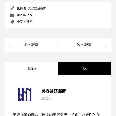
投稿者:
美容経済新聞
スマートウォッチ
スマートパッチ
BUSINESS
スマートリング
セーフプレイス
セラミド
企業・経済
セラミド保湿
セルフケア
前の記事
次の記事
ソーシャルウェルネス
ソーシャルコマース
タンパク質
ディープクレンジング
Byline
New
デジタルデトックス
デトックス
ドライヤー 温度 髪 ダメージ
ナイアシンアミド
パーフェクト社の「AI美容」事例｜「死
2026.08.04
美容経済新聞
ナイトプロテイン
ナイトルーティン 金木犀
編集部
花王、化粧品事業で棚卸資産38%削減
2026.07.28
の谷」克服と酷暑を商機に変えるB2B
パーソナライズ
バーチャルメイク
美容経済新聞は、日本の美容業界に特化した専門的な