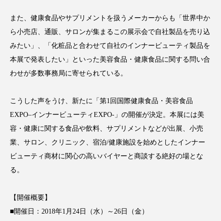
アンチエイジング
アンチソリチュード
また、健康食品やサプリメントを扱うメーカーからも「世界中か
ら小売店、通販、サロンが集まるこの展示会で自社製品を売り込
インタビュー
インナービューティー 冷え
みたい」、「化粧品と合わせて自社のインナービューティ製品を
インナービューティーアワード2025受賞商品
本展で発表したい」といった美容食品・健康食品に関する問い合
わせが多数事務局に寄せられている。
ウェアラブルデバイス
ウェルネス
こうした声をうけ、新たに「第1回国際健康食品・美容食品
ウェルビーイング
エイジングケア
EXPO–インナービューティEXPO-」の開催が決定。本展には美
エクソソーム
オーガニック
オゾン
容・健康に関する食品や飲料、サプリメントなどが出展、小売
業、サロン、クリニック、宿泊/健康施設を始めとしたインナー
カウンセラー
カウンセリング
ビューティ商材に関心の高いバイヤーと商談する絶好の場とな
る。
カカイオイル
ガジェット
キーワード
【開催概要】
クルエルティフリー
クレンジング
■開催日：2018年1月24日（水）～26日（金）