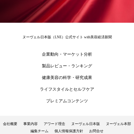
冷え性改善
加工アプリ
加工フィルター
加工顔
労働環境
国内市場
国際市場
地政学リスク
外出控え
夜 スキンケア 香り
ヌーヴェル日本版（LNE）公式サイト with美容経済新聞
孤独
巡らせるケア
巡りケア
差別化
企業動向・マーケット分析
廃棄ロス
成分
技術経営
技術転用
製品レビュー・ランキング
抗酸化
抗酸化ケア
断食
新商品
健康美容の科学・研究成果
ライフスタイルとセルフケア
日中関係
日焼け止め
時間制限食
プレミアムコンテンツ
東洋医学
梅雨
棚卸資産
汗ケア
温活スキンケア
温活女子
温活習慣
会社概要
事業内容
アワード理念
ヌーヴェル日本版
ヌーヴェル本部
編集チーム
個人情報保護方針
お問合せ