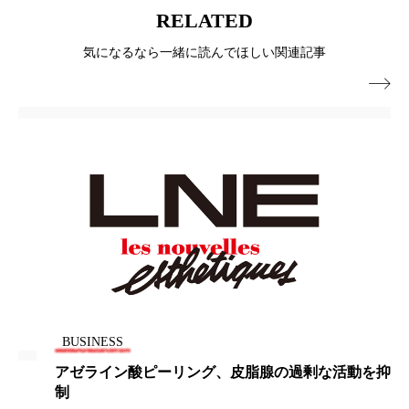
ペアトリートメント
ヘッドスパ
RELATED
ヘルスケア
ヘルスビューティー
気になるなら一緒に読んでほしい関連記事

ポジショニング
ボディケア
ホルモン
マーケティング
マイクロスパ
マネジメント
むくみ対策
むくみ改善
メンズスキンケア
メンタルケア
メンタルヘルス
ライフスタイル
リカバリー
リカバリーウェア
リサーチ
BUSINESS
リナロール 効果
リラクゼーション
アゼライン酸ピーリング、皮脂腺の過剰な活動を抑
制
リラックス効果
レチナール
レチノール