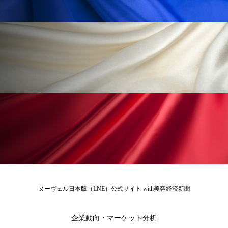
為替相場
熱中症対策
物流問題
特殊メイク
猛暑
生物模倣
用語辞典
男性美容
画像解析
発酵
睡眠
睡眠 美容 金木犀
睡眠美容
秋
秋 冷え
筋膜
精油
素髪ケア やり方
紫外線対策
美容
美容テック
美容と政治
美容ビジネス
美容医療
美容業界
美的感覚
美肌習慣
ヌーヴェル日本版（LNE）公式サイト with美容経済新聞
美脚習慣
老化
肌ケア
肌トラブル
企業動向・マーケット分析
肌バリア
肌荒れ防止
脳
自律神経