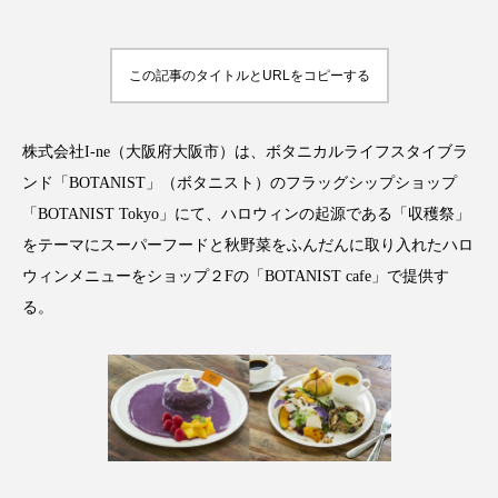
この記事のタイトルとURLをコピーする
FEATURED
注目の企画
株式会社I-ne（大阪府大阪市）は、ボタニカルライフスタイブラ
ンド「BOTANIST」（ボタニスト）のフラッグシップショップ
「BOTANIST Tokyo」にて、ハロウィンの起源である「収穫祭」
TAG LIST
タグ一覧
をテーマにスーパーフードと秋野菜をふんだんに取り入れたハロ
ウィンメニューをショップ２Fの「BOTANIST cafe」で提供す
AI
B2B
BeautyTech
ChatGPT
る。
Gemini
Instagram
SaaS
SNS
TikTok
アスタキサンチン
アスレジャーコスメ
アレルギー
アロマ