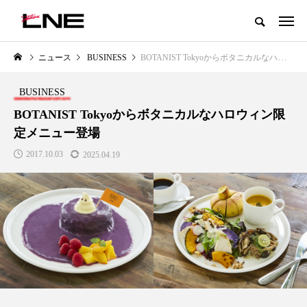
グローバルビューティ＆ヘルスケアビジネス誌
ニュース
BUSINESS
BOTANIST Tokyoからボタニカルなハロウィン限定メニュー登場
NEW POST
カテゴリー毎の最新記事
BUSINESS
LIFESTYLE
BUSINESS
BOTANIST Tokyoからボタニカルなハロウィン限
定メニュー登場
2017.10.03
2025.04.19
SNSの「加工顔」と美容医療｜AI
GWI調査から読み解く2030年の
」
がもたらす可能性とこれから
都市型スパ――身近なウェルネ
の次世代モデル
2026.07.13
2026.08.06