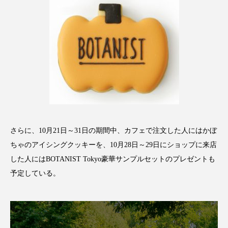
スマートウォッチ
スマートパッチ
スマートリング
セーフプレイス
セラミド
セラミド保湿
セルフケア
ソーシャルウェルネス
ソーシャルコマース
タンパク質
ディープクレンジング
さらに、10月21日～31日の期間中、カフェで注文した人にはかぼ
デジタルデトックス
デトックス
ちゃのアイシングクッキーを、10月28日～29日にショップに来店
した人にはBOTANIST Tokyo豪華サンプルセットのプレゼントも
ドライヤー 温度 髪 ダメージ
ナイアシンアミド
予定している。
ナイトプロテイン
ナイトルーティン 金木犀
パーソナライズ
バーチャルメイク