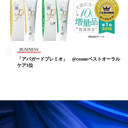
冷え性改善
加工アプリ
加工フィルター
加工顔
労働環境
国内市場
国際市場
地政学リスク
外出控え
夜 スキンケア 香り
孤独
巡らせるケア
巡りケア
差別化
BUSINESS
「アパガードプレミオ」 @cosmeベストオーラル
廃棄ロス
成分
技術経営
技術転用
ケア1位
抗酸化
抗酸化ケア
断食
新商品
日中関係
日焼け止め
時間制限食
東洋医学
梅雨
棚卸資産
汗ケア
温活スキンケア
温活女子
温活習慣