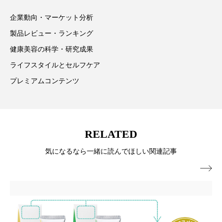
ています。
ローカル
ロンジェビティ
下半身美容
企業動向・マーケット分析
製品レビュー・ランキング
乾燥 対策 冬 スキンケア
乾燥対策
健康美容の科学・研究成果
乾燥肌対策
他者との再接続
企業・経済
ライフスタイルとセルフケア
プレミアムコンテンツ
価格改定
保湿
保湿と香り
保湿成分
健康寿命
光老化
免疫 肌
RELATED
冬 UVケア
冬 美容 習慣
気になるなら一緒に読んでほしい関連記事
冬 髪 ツヤ 出す 方法
冬 髪 乾燥 改善 方法

冬スキンケア
冬の乾燥肌
冬の印象美
冬の準備
冬美容
冷え対策