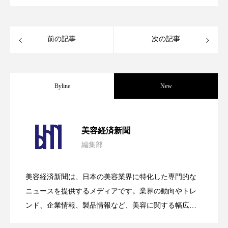
ローカル
ロンジェビティ
下半身美容
前の記事
次の記事
乾燥 対策 冬 スキンケア
乾燥対策
乾燥肌対策
他者との再接続
企業・経済
Byline
New
価格改定
保湿
保湿と香り
保湿成分
健康寿命
光老化
免疫 肌
パーフェクト社の「AI美容」事例｜「死
2026.08.04
美容経済新聞
冬 UVケア
冬 美容 習慣
編集部
花王、化粧品事業で棚卸資産38%削減
2026.07.28
の谷」克服と酷暑を商機に変えるB2B
冬 髪 ツヤ 出す 方法
冬 髪 乾燥 改善 方法
美容経済新聞は、日本の美容業界に特化した専門的な
冬スキンケア
冬の乾燥肌
冬の印象美
【技術転用】ポーラの『顔画像解析AI』
2026.07.20
――AI需要予測で猛暑の欠品と過剰在庫
ニュースを提供するメディアです。業界の動向やトレ
SaaSモデル
ンド、企業情報、製品情報など、美容に関する幅広い
冬の準備
冬美容
冷え対策
テーマを取り上げています。 編集部では、美容業界の
が猛暑の建設現場に選ばれる理由
を防ぐDX戦略