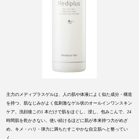
パーフェクト株式会社
バイオハッキング
バイオミメティクス
バイオミメティック
バクチオール
バリア機能
ハロウィ
ハロウィン後スキンケア
ハロウィン翌日 肌リセット
ヒアルロン酸
ビジネスモデル
ビタミンC誘導体
ファシア
主力のメディプラスゲルは、人の肌や体液によく似た成分・構造
ファスティング
フィトレチノール
を持つ、肌なじみがよく低刺激なゲル状のオールインワンスキン
プチ断食
ブルーオーシャン
ケア。洗顔後この1 本だけで肌をほぐし、浸し、包みこんで、24
時間肌を乾かさない。使い続けるほどに肌が本来持つ力がめざ
フレグランス 冬
プロンプト
ヘアケア
め、キメ・ハリ・弾力に満ちたすこやかな自立肌へと整ってい
く。