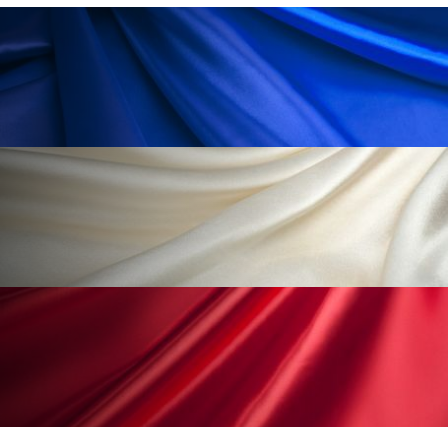
花王
血行促進
過剰在庫
都市型美容ウェルネス
酷暑
金木犀 スキンケア
金木犀 香り 効果
需要予測
頭皮 保湿 ミスト おすすめ
香り
香り メンタルケア
香りケア
香りの重ね使い
香料
香水 レイヤリング
香水の持続
高市政権
高齢社会
髪 静電気 冬 対策
髪のバリア機能 とは