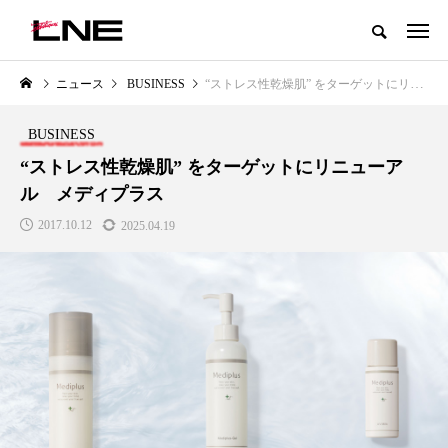
グローバルビューティ＆ヘルスケアビジネス誌
ニュース
BUSINESS
“ストレス性乾燥肌” をターゲットにリニューアル メディプラス
NEW POST
カテゴリー毎の最新記事
BUSINESS
LIFESTYLE
BUSINESS
“ストレス性乾燥肌” をターゲットにリニューア
ル メディプラス
2017.10.12
2025.04.19
SNSの「加工顔」と美容医療｜AI
GWI調査から読み解く2030年の
」
がもたらす可能性とこれから
都市型スパ――身近なウェルネ
の次世代モデル
2026.07.13
2026.08.06