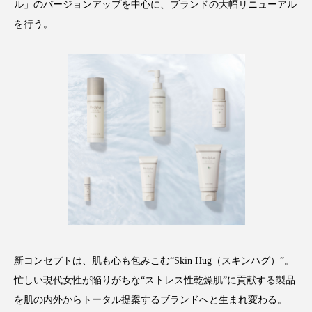
ル」のバージョンアップを中心に、ブランドの大幅リニューアル
アンチエイジング
アンチソリチュード
を行う。
インタビュー
インナービューティー 冷え
インナービューティーアワード2025受賞商品
ウェアラブルデバイス
ウェルネス
ウェルビーイング
エイジングケア
エクソソーム
オーガニック
オゾン
カウンセラー
カウンセリング
カカイオイル
ガジェット
キーワード
新コンセプトは、肌も心も包みこむ“Skin Hug（スキンハグ）”。
クルエルティフリー
クレンジング
忙しい現代女性が陥りがちな“ストレス性乾燥肌”に貢献する製品
を肌の内外からトータル提案するブランドへと生まれ変わる。