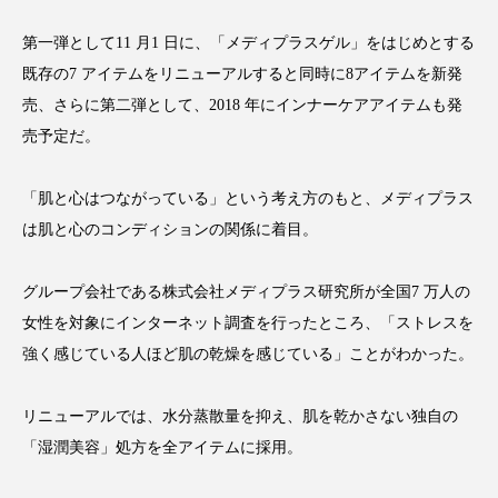
クローズアップ
ケーススタディ
第一弾として11 月1 日に、「メディプラスゲル」をはじめとする
コグニティブヘルス
コスト削減
既存の7 アイテムをリニューアルすると同時に8アイテムを新発
売、さらに第二弾として、2018 年にインナーケアアイテムも発
コネクテッド・ビューティ
コミュニケーション
売予定だ。
コルチゾール
サステナビリティ
「肌と心はつながっている」という考え方のもと、メディプラス
サステナブル美容
サプライチェーン
は肌と心のコンディションの関係に着目。
サプリ
サロンクレンジング
サロン戦略
グループ会社である株式会社メディプラス研究所が全国7 万人の
サロン経営
サロン連略
シャネル
女性を対象にインターネット調査を行ったところ、「ストレスを
強く感じている人ほど肌の乾燥を感じている」ことがわかった。
スカルプ クレンジング 頻度
スカルプケア
リニューアルでは、水分蒸散量を抑え、肌を乾かさない独自の
スキンケア
スキンケア 習慣
「湿潤美容」処方を全アイテムに採用。
スキンケアルーティン
ストレス
スパ