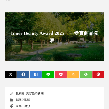
ペアトリートメント
ヘッドスパ
ヘルスケア
ヘルスビューティー
ポジショニング
ボディケア
ホルモン
Inner Beauty Award 2025 ―受賞商品発
マーケティング
マイクロスパ
表―
マネジメント
むくみ対策
むくみ改善
メンズスキンケア
メンタルケア
メンタルヘルス
ライフスタイル
リカバリー
リカバリーウェア
リサーチ
投稿者:
美容経済新聞
リナロール 効果
リラクゼーション
BUSINESS
リラックス効果
レチナール
レチノール
企業・経済