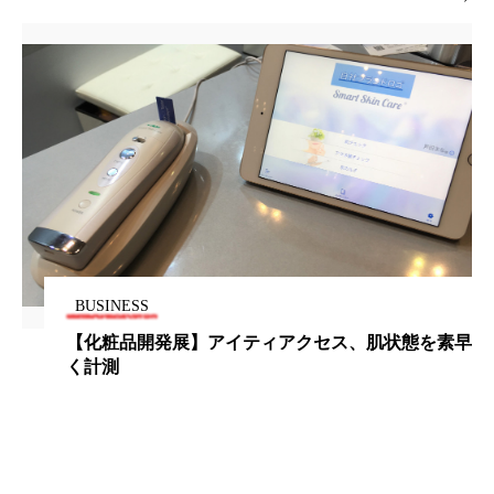
為替相場
熱中症対策
物流問題
特殊メイク
猛暑
生物模倣
用語辞典
男性美容
画像解析
発酵
睡眠
睡眠 美容 金木犀
睡眠美容
秋
秋 冷え
筋膜
精油
素髪ケア やり方
紫外線対策
美容
美容テック
BUSINESS
美容と政治
美容ビジネス
美容医療
【化粧品開発展】アイティアクセス、肌状態を素早
く計測
美容業界
美的感覚
美肌習慣
美脚習慣
老化
肌ケア
肌トラブル
肌バリア
肌荒れ防止
脳
自律神経