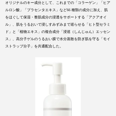
オリジナルのキー成分として、これまでの「コラーゲン」「ヒア
スマートウォッチ
スマートパッチ
ルロン酸」「プラセンタエキス」など66 種類の成分に加え、肌
をほぐして保湿・整肌成分の浸透をサポートする「アクアオイ
スマートリング
セーフプレイス
セラミド
ル」、肌をうるおいで浸しすみずみまで巡らせる「ヒト型セラミ
ド」と「植物エキス」の複合成分「浸巡（しんじゅん）エッセン
セラミド保湿
セルフケア
ス」、高分子ゲルのうるおい膜で水分蒸散を防ぎ肌を守る「モイ
ソーシャルウェルネス
ソーシャルコマース
ストラップ分子」を共通配合した。
タンパク質
ディープクレンジング
デジタルデトックス
デトックス
ドライヤー 温度 髪 ダメージ
ナイアシンアミド
ナイトプロテイン
ナイトルーティン 金木犀
パーソナライズ
バーチャルメイク