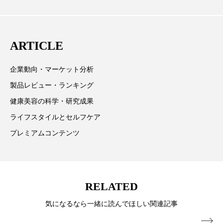
取材や情報収集、分析を行い、業界内外の最新情報を
冷え性改善
加工アプリ
加工フィルター
主に美容業界関係者に向けて発信しています。私たち
加工顔
労働環境
国内市場
国際市場
は「キレイをふやす」を企業理念として信頼性の高い
ARTICLE
情報提供を通じて美容業界の発展に貢献すべく努力し
地政学リスク
外出控え
夜 スキンケア 香り
ています。
企業動向・マーケット分析
孤独
巡らせるケア
巡りケア
差別化
製品レビュー・ランキング
健康美容の科学・研究成果
廃棄ロス
成分
技術経営
技術転用
ライフスタイルとセルフケア
抗酸化
抗酸化ケア
断食
新商品
プレミアムコンテンツ
日中関係
日焼け止め
時間制限食
東洋医学
梅雨
棚卸資産
汗ケア
RELATED
温活スキンケア
温活女子
温活習慣
気になるなら一緒に読んでほしい関連記事
