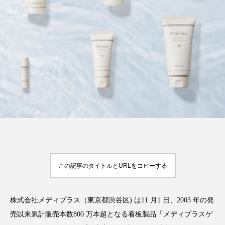
FEATURED
注目の企画
TAG LIST
タグ一覧
AI
B2B
BeautyTech
ChatGPT
Gemini
Instagram
SaaS
SNS
この記事のタイトルとURLをコピーする
TikTok
アスタキサンチン
株式会社メディプラス（東京都渋谷区) は11 月1 日、2003 年の発
アスレジャーコスメ
アレルギー
アロマ
売以来累計販売本数800 万本超となる看板製品「メディプラスゲ