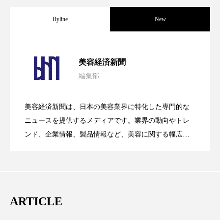
為替相場
熱中症対策
物流問題
Byline
New
特殊メイク
猛暑
生物模倣
用語辞典
男性美容
画像解析
発酵
睡眠
パーフェクト社の「AI美容」事例｜「死
2026.08.04
美容経済新聞
睡眠 美容 金木犀
睡眠美容
秋
編集部
花王、化粧品事業で棚卸資産38%削減
2026.07.28
の谷」克服と酷暑を商機に変えるB2B
秋 冷え
筋膜
精油
素髪ケア やり方
美容経済新聞は、日本の美容業界に特化した専門的な
紫外線対策
美容
美容テック
【技術転用】ポーラの『顔画像解析AI』
2026.07.20
――AI需要予測で猛暑の欠品と過剰在庫
ニュースを提供するメディアです。業界の動向やトレ
SaaSモデル
ンド、企業情報、製品情報など、美容に関する幅広い
美容と政治
美容ビジネス
美容医療
テーマを取り上げています。 編集部では、美容業界の
が猛暑の建設現場に選ばれる理由
を防ぐDX戦略
取材や情報収集、分析を行い、業界内外の最新情報を
美容業界
美的感覚
美肌習慣
主に美容業界関係者に向けて発信しています。私たち
美脚習慣
老化
肌ケア
肌トラブル
は「キレイをふやす」を企業理念として信頼性の高い
ARTICLE
情報提供を通じて美容業界の発展に貢献すべく努力し
肌バリア
肌荒れ防止
脳
自律神経
ています。