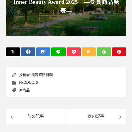
Inner Beauty Award 2025 ―受賞商品発
冷え性改善
加工アプリ
加工フィルター
表―
加工顔
労働環境
国内市場
国際市場
地政学リスク
外出控え
夜 スキンケア 香り
孤独
巡らせるケア
巡りケア
差別化
廃棄ロス
成分
技術経営
技術転用
投稿者:
美容経済新聞
抗酸化
抗酸化ケア
断食
新商品
PRODUCTS
日中関係
日焼け止め
時間制限食
新商品
東洋医学
梅雨
棚卸資産
汗ケア
前の記事
次の記事
温活スキンケア
温活女子
温活習慣