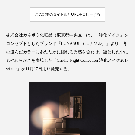
アンチエイジング
アンチソリチュード
この記事のタイトルとURLをコピーする
インタビュー
インナービューティー 冷え
インナービューティーアワード2025受賞商品
株式会社カネボウ化粧品（東京都中央区）は、「浄化メイク」を
コンセプトとしたブランド『LUNASOL（ルナソル）』より、冬
ウェアラブルデバイス
ウェルネス
の澄んだカラーにあたたかに揺れる光感を合わせ、凛とした中に
もやわらかさを表現した「Candle Night Collection 浄化メイク2017
ウェルビーイング
エイジングケア
winter」を11月17日より発売する。
エクソソーム
オーガニック
オゾン
カウンセラー
カウンセリング
カカイオイル
ガジェット
キーワード
クルエルティフリー
クレンジング