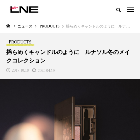
グローバルビューティ＆ヘルスケアビジネス誌
ニュース
PRODUCTS
揺らめくキャンドルのように ルナソル冬のメイクコレクション
NEW POST
カテゴリー毎の最新記事
PRODUCTS
LIFESTYLE
BUSINESS
揺らめくキャンドルのように ルナソル冬のメイ
クコレクション
2017.10.18
2025.04.19
SNSの「加工顔」と美容医療｜AI
GWI調査から読み解く2030年の
」
がもたらす可能性とこれから
都市型スパ――身近なウェルネ
の次世代モデル
2026.07.13
2026.08.06