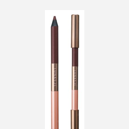
ペアトリートメント
ヘッドスパ
ヘルスケア
ヘルスビューティー
ポジショニング
ボディケア
ホルモン
マーケティング
マイクロスパ
マネジメント
むくみ対策
むくみ改善
メンズスキンケア
メンタルケア
メンタルヘルス
ライフスタイル
リカバリー
リカバリーウェア
リサーチ
リナロール 効果
リラクゼーション
リラックス効果
レチナール
レチノール