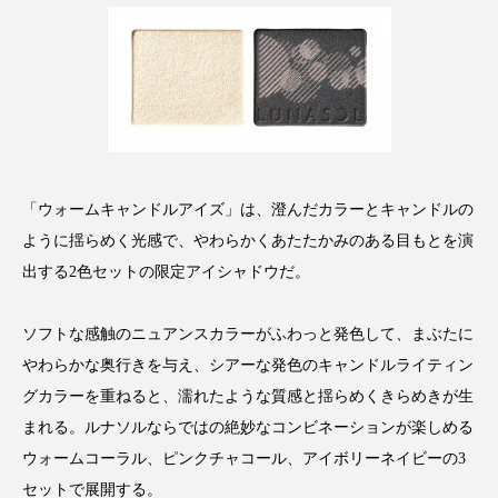
パーフェクト株式会社
バイオハッキング
バイオミメティクス
バイオミメティック
バクチオール
バリア機能
ハロウィ
ハロウィン後スキンケア
「ウォームキャンドルアイズ」は、澄んだカラーとキャンドルの
ハロウィン翌日 肌リセット
ヒアルロン酸
ように揺らめく光感で、やわらかくあたたかみのある目もとを演
出する2色セットの限定アイシャドウだ。
ビジネスモデル
ビタミンC誘導体
ファシア
ソフトな感触のニュアンスカラーがふわっと発色して、まぶたに
ファスティング
フィトレチノール
やわらかな奥行きを与え、シアーな発色のキャンドルライティン
プチ断食
ブルーオーシャン
グカラーを重ねると、濡れたような質感と揺らめくきらめきが生
まれる。ルナソルならではの絶妙なコンビネーションが楽しめる
フレグランス 冬
プロンプト
ヘアケア
ウォームコーラル、ピンクチャコール、アイボリーネイビーの3
セットで展開する。