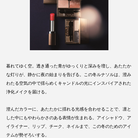
クローズアップ
ケーススタディ
コグニティブヘルス
コスト削減
コネクテッド・ビューティ
コミュニケーション
コルチゾール
サステナビリティ
サステナブル美容
サプライチェーン
暮れてゆく空。透き通った青がゆっくりと深みを増し、あたたか
サプリ
サロンクレンジング
サロン戦略
な灯りが、静かに夜の始まりを告げる。この冬ルナソルは、澄み
わたる空気の中で揺らめくキャンドルの光にインスパイアされた
サロン経営
サロン連略
シャネル
浄化メイクを届ける。
スカルプ クレンジング 頻度
スカルプケア
澄んだカラーに、あたたかに揺れる光感を合わせることで、凛と
した中にもやわらかさのある表情が生まれる。アイシャドウ、ア
スキンケア
スキンケア 習慣
イライナー、リップ、チーク、ネイルまで、この冬のためのアイ
スキンケアルーティン
ストレス
スパ
テムが勢ぞろいする。