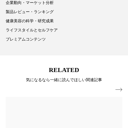
企業動向・マーケット分析
花王
血行促進
過剰在庫
製品レビュー・ランキング
健康美容の科学・研究成果
都市型美容ウェルネス
酷暑
ライフスタイルとセルフケア
金木犀 スキンケア
金木犀 香り 効果
プレミアムコンテンツ
需要予測
頭皮 保湿 ミスト おすすめ
香り
香り メンタルケア
香りケア
RELATED
香りの重ね使い
香料
香水 レイヤリング
気になるなら一緒に読んでほしい関連記事

香水の持続
高市政権
高齢社会
髪 静電気 冬 対策
髪のバリア機能 とは