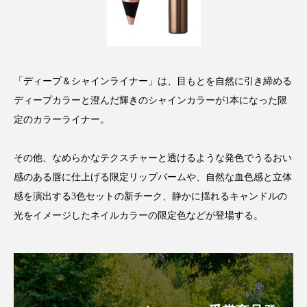
ローカル
ロンジェビティ
下半身美容
乾燥 対策 冬 スキンケア
乾燥対策
「ディープ＆シャインライナー」は、目もとを自然に引き締める
乾燥肌対策
他者との再接続
企業・経済
ディープカラーと澄んだ輝きのシャインカラーが1本になった限
定のカラーライナー。
価格改定
保湿
保湿と香り
保湿成分
健康寿命
光老化
免疫 肌
その他、なめらかなテクスチャーと透けるような発色でうるおい
感のある唇に仕上げる限定リップバームや、自然な血色感と立体
冬 UVケア
冬 美容 習慣
感を演出する3色セットの新チーク、静かに揺れるキャンドルの
光をイメージしたネイルカラーの限定色などが登場する。
冬 髪 ツヤ 出す 方法
冬 髪 乾燥 改善 方法
冬スキンケア
冬の乾燥肌
冬の印象美
冬の準備
冬美容
冷え対策