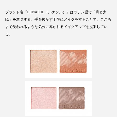
スマートウォッチ
スマートパッチ
ブランド名『LUNASOL（ルナソル）』はラテン語で「月と太
陽」を意味する。手を抜かず丁寧にメイクをすることで、こころ
スマートリング
セーフプレイス
セラミド
まで洗われるような気分に導かれるメイクアップを提案してい
セラミド保湿
セルフケア
る。
ソーシャルウェルネス
ソーシャルコマース
タンパク質
ディープクレンジング
デジタルデトックス
デトックス
ドライヤー 温度 髪 ダメージ
ナイアシンアミド
ナイトプロテイン
ナイトルーティン 金木犀
パーソナライズ
バーチャルメイク