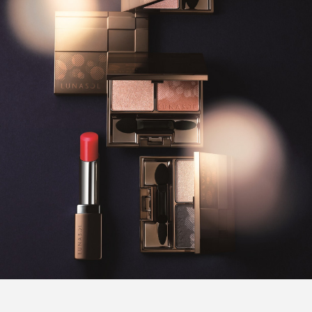
FEATURED
注目の企画
TAG LIST
タグ一覧
AI
B2B
BeautyTech
ChatGPT
Gemini
Instagram
SaaS
SNS
TikTok
アスタキサンチン
アスレジャーコスメ
アレルギー
アロマ