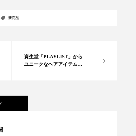
 香り 効果
需要予測
頭皮 保湿 ミスト おすすめ
新商品
香料
香水 レイヤリング
香水の持続
高市
リア機能 とは
資生堂「PLAYLIST」から
ユニークなヘアアイテム登
場
w
美容」事例｜「死の谷」克服と酷暑を商機に変えるB2B
聞