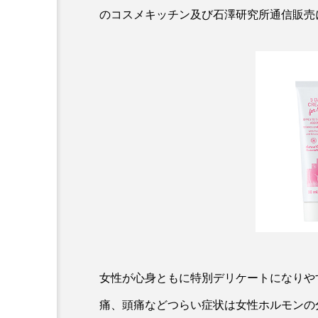
クレンジング
クローズア
のコスメキッチン及び石澤研究所通信販売
コネクテッド・ビューティ
サプライチェーン
サプリ
スカルプ クレンジング 頻度
ストレス
スパ
ス
セラミド保湿
セルフケア
ディープクレンジング
デ
ナイトプロテイン
ナイト
女性が心身ともに特別デリケートになりや
バイオハッキング
バイオ
痛、頭痛などつらい症状は女性ホルモンの