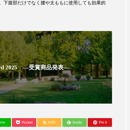
。下腹部だけでなく腰や太ももに使用しても効果的
ー
加工顔
労働環境
国内市場
国際市場
香り
孤独
巡らせるケア
巡りケア
差別化
抗酸化
抗酸化ケア
断食
新商品
日中関係
梅雨
棚卸資産
汗ケア
温活スキンケア
物流問題
特殊メイク
猛暑
生物模倣
用
 Award 2025 ―受賞商品発表―
眠
睡眠 美容 金木犀
睡眠美容
秋
秋 冷え
対策
美容
美容テック
美容と政治
美容ビジ
美肌習慣
美脚習慣
老化
肌ケア
肌トラブ
律神経
花王
血行促進
過剰在庫
都市型美容
ine
Pocket
RSS
feedly
Pin it