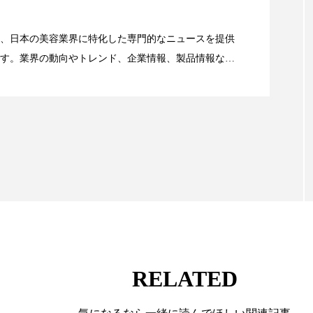
資産38%削減――AI需要予測で猛暑の欠品と過剰在庫
、日本の美容業界に特化した専門的なニュースを提供
す。業界の動向やトレンド、企業情報、製品情報な
顔画像解析AI』が猛暑の建設現場に選ばれる理由
る幅広いテーマを取り上げています。 編集部では、美
情報収集、分析を行い、業界内外の最新情報を主に美
向けて発信しています。私たちは「キレイをふやす」
て信頼性の高い情報提供を通じて美容業界の発展に貢
ています。
RELATED