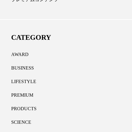
ディカルクリニック｜本郷
レチノール代替成分と
長：内科と循環器専門医の知
オールやレチナールなど
り拓く、再生医療と統合医
果と活用法
CATEGORY
たな価値
2026.07.30
.04.28
AWARD
BUSINESS
LIFESTYLE
PREMIUM
PRODUCTS
SCIENCE