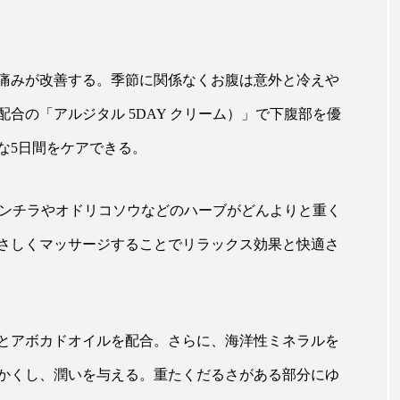
ハロウィン翌日 肌リセット
ヒアルロン酸
ビジネスモデ
フィトレチノール
プチ断食
ブルーオーシャン
痛みが改善する。季節に関係なくお腹は意外と冷えや
ペアトリートメント
ヘッドスパ
ヘルスケア
ヘ
合の「アルジタル 5DAY クリーム）」で下腹部を優
ア
ホルモン
マーケティング
マイクロスパ
な5日間をケアできる。
メンズスキンケア
メンタルケア
メンタルヘルス
ルメンチラやオドリコソウなどのハーブがどんよりと重く
ェア
リサーチ
リナロール 効果
リラクゼーション
さしくマッサージすることでリラックス効果と快適さ
ローカル
ロンジェビティ
下半身美容
乾燥 
他者との再接続
企業・経済
価格改定
保湿
とアボカドオイルを配合。さらに、海洋性ミネラルを
免疫 肌
冬 UVケア
冬 美容 習慣
冬 髪 ツヤ 出す 
かくし、潤いを与える。重たくだるさがある部分にゆ
冬の印象美
冬の準備
冬美容
冷え対策