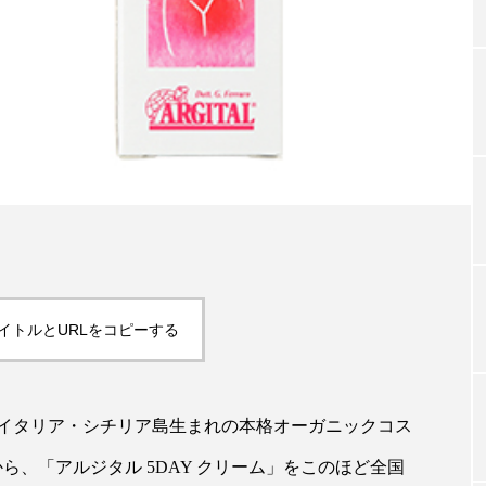
TAG LIST
タグ一覧
ChatGPT
Gemini
Instagram
SaaS
SN
ジャーコスメ
アレルギー
アロマ
アンチエイジン
イトルとURLをコピーする
ューティー 冷え
インナービューティーアワード2025受賞商品
ング
エイジングケア
エクソソーム
オーガニック
イタリア・シチリア島生まれの本格オーガニックコス
ング
カカイオイル
ガジェット
キーワード
から、「アルジタル 5DAY クリーム」をこのほど全国