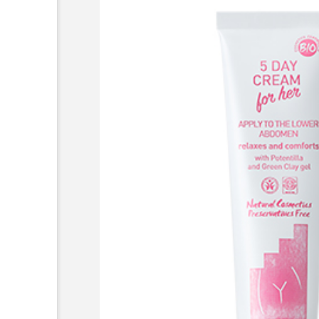
超が「ながら美容」を実
SNSの「加工顔」と美容医療
を有効に使いたい」が9
がもたらす可能性とこれか
2026.07.13
9