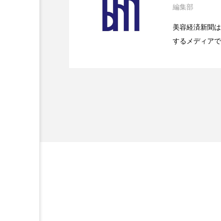
編集部
2026.07.28
花王、化粧品事業で棚卸
SaaSモデル
美容経済新聞は
するメディアで
2026.07.20
【技術転用】ポーラの『
を防ぐDX戦略
ど、美容に関す
容業界の取材や
容業界関係者に
を企業理念とし
献すべく努力し