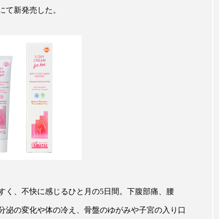
ップ
ケーススタディ
コグニティブヘルス
コスト
にて新発売した。
コミュニケーション
コルチゾール
サステナビリティ
サロンクレンジング
サロン戦略
サロン経営
スカルプケア
スキンケア
スキンケア 習慣
ス
マートウォッチ
スマートパッチ
スマートリング
セ
ソーシャルウェルネス
ソーシャルコマース
タン
ジタルデトックス
デトックス
ドライヤー 温度 髪 ダメー
ルーティン 金木犀
パーソナライズ
バーチャルメイク
すく、不快に感じるひと月の5日間。下腹部痛、腰
ミメティクス
バイオミメティック
バクチオール
分泌の変化や体の冷え、骨盤のゆがみや子宮の入り口