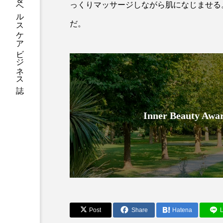
グローバルビューティ＆ヘルスケアビジネス誌
っくりマッサージしながら肌になじませる
加工アプリ
加工フィルタ
だ。
外出控え
夜 スキンケア 
技術経営
技術転用
時間制限食
東洋医学
為替相場
熱中症対策
Inner Beauty
画像解析
発酵
睡
素髪ケア やり方
紫外線
美容業界
美的感覚
肌荒れ防止
脳
自
Post
Share
Hatena
L