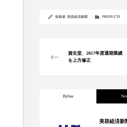
金木犀 スキンケア
金木犀
投稿者:
美容経済新聞
PRODUCTS
香りケア
香りの重ね使い
髪 静電気 冬 対策
髪のバ
資生堂、2017年度通期業績
を上方修正
Byline
Ne
2026.08.04
パーフェクト社の「AI
美容経済新