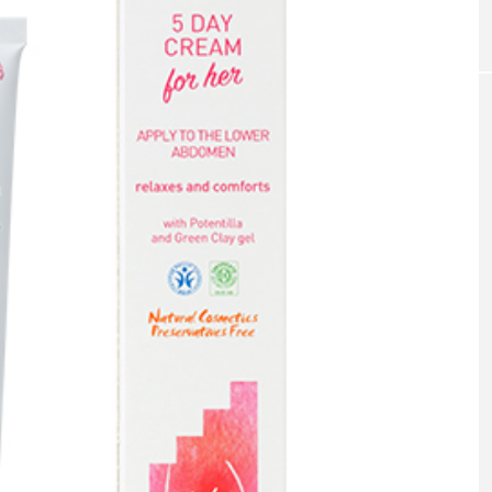
｜AI
GWI調査から読み解く2030年の都
青山メ
ら
市型スパ――身近なウェルネスの
玲 院
次世代モデル
見が切
療の新
2026.08.06
2026
FEATURED
注目の企画