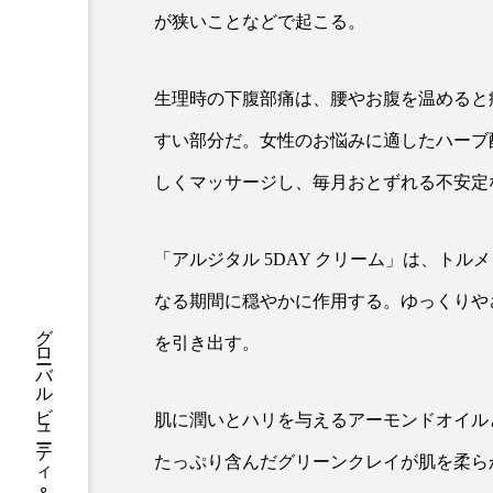
ハロウィン後スキンケア
が狭いことなどで起こる。
ファシア
ファスティング
生理時の下腹部痛は、腰やお腹を温めると
プロンプト
ヘアケア
すい部分だ。女性のお悩みに適したハーブ配
ポジショニング
ボディケ
しくマッサージし、毎月おとずれる不安定
むくみ対策
むくみ改善
「アルジタル 5DAY クリーム」は、ト
リカバリー
リカバリーウ
なる期間に穏やかに作用する。ゆっくりや
レチナール
レチノール
を引き出す。
乾燥対策
乾燥肌対策
肌に潤いとハリを与えるアーモンドオイル
健康寿命
光老化
たっぷり含んだグリーンクレイが肌を柔ら
冬スキンケア
冬の乾燥肌