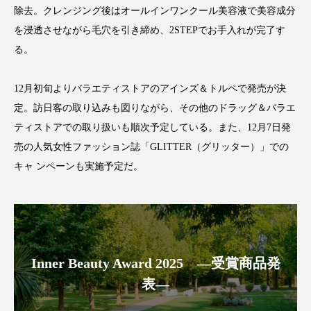
クローズアップ
ケーススタディ
除去。クレンジング後はオールインワンクール美容液で美容成分
を浸透させながら毛穴を引き締め、2STEPでお手入れが完了す
コグニティブヘルス
コスト削減
る。
コネクテッド・ビューティ
コミュニケーション
12月初旬よりバラエティストアのアインズ＆トルペで発売が決
コルチゾール
サステナビリティ
定。訪日客の取り込みも図りながら、その他のドラッグ＆バラエ
ティストアでの取り扱いも順次予定している。また、12月7日発
サステナブル美容
サプライチェーン
売の人気女性ファッション誌「GLITTER（グリッター）」での
キャ ンペーンも実施予定だ。
サプリ
サロンクレンジング
サロン戦略
サロン経営
サロン連略
シャネル
スカルプ クレンジング 頻度
スカルプケア
Inner Beauty Award 2025 ―受賞商品発
スキンケア
スキンケア 習慣
表―
スキンケアルーティン
ストレス
スパ