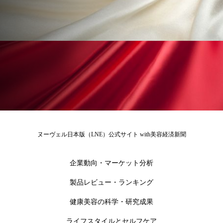
冷え性改善
加工アプリ
加工フィルター
加工顔
労働環境
国内市場
国際市場
地政学リスク
外出控え
夜 スキンケア 香り
孤独
巡らせるケア
巡りケア
差別化
廃棄ロス
成分
技術経営
技術転用
抗酸化
抗酸化ケア
断食
新商品
ヌーヴェル日本版（LNE）公式サイト with美容経済新聞
日中関係
日焼け止め
時間制限食
企業動向・マーケット分析
東洋医学
梅雨
棚卸資産
汗ケア
製品レビュー・ランキング
温活スキンケア
温活女子
温活習慣
健康美容の科学・研究成果
ライフスタイルとセルフケア