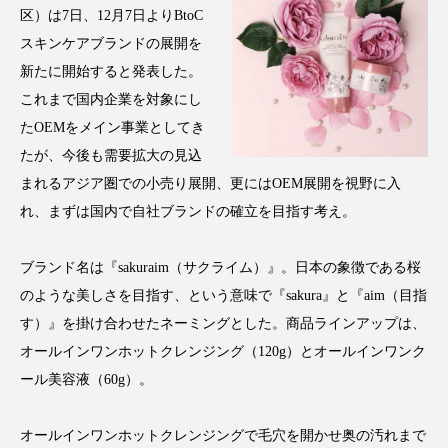
区）は7日、12月7日よりBtoC
アンチエイジング
アンチソリチュード
スキンケアブランドの展開を
インタビュー
インナービューティー 冷え
新たに開始すると発表した。
これまで国内企業を対象にし
インナービューティーアワード2025受賞商品
たOEMをメイン事業としてき
たが、今後も需要拡大の見込
ウェアラブルデバイス
ウェルネス
まれるアジア圏での小売り展開、更にはOEM展開を視野に入
ウェルビーイング
エイジングケア
れ、まずは国内で自社ブランドの確立を目指す考え。
エクソソーム
オーガニック
オゾン
ブランド名は『sakuraim（サクライム）』。日本の象徴である桜
のような美しさを目指す、という意味で『sakura』と『aim（目指
カウンセラー
カウンセリング
す）』を掛け合わせたネーミングとした。商品ラインアップは、
オールインワンホットクレンジング（120g）とオールインワンク
カカイオイル
ガジェット
キーワード
ール美容液（60g）。
クルエルティフリー
クレンジング
オールインワンホットクレンジングで毛穴を開かせ奥の汚れまで