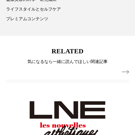
ペアトリートメント
ヘッドスパ
ライフスタイルとセルフケア
ヘルスケア
ヘルスビューティー
プレミアムコンテンツ
ポジショニング
ボディケア
ホルモン
マーケティング
マイクロスパ
RELATED
マネジメント
むくみ対策
むくみ改善
気になるなら一緒に読んでほしい関連記事

メンズスキンケア
メンタルケア
メンタルヘルス
ライフスタイル
リカバリー
リカバリーウェア
リサーチ
リナロール 効果
リラクゼーション
リラックス効果
レチナール
レチノール