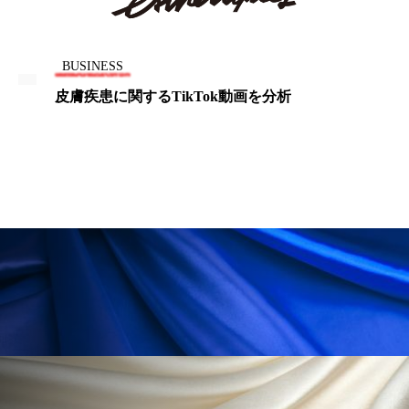
ローカル
ロンジェビティ
下半身美容
BUSINESS
乾燥 対策 冬 スキンケア
乾燥対策
皮膚疾患に関するTikTok動画を分析
乾燥肌対策
他者との再接続
企業・経済
価格改定
保湿
保湿と香り
保湿成分
健康寿命
光老化
免疫 肌
冬 UVケア
冬 美容 習慣
冬 髪 ツヤ 出す 方法
冬 髪 乾燥 改善 方法
冬スキンケア
冬の乾燥肌
冬の印象美
冬の準備
冬美容
冷え対策