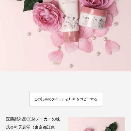
FEATURED
注目の企画
TAG LIST
タグ一覧
AI
B2B
BeautyTech
ChatGPT
Gemini
Instagram
SaaS
SNS
この記事のタイトルとURLをコピーする
TikTok
アスタキサンチン
医薬部外品OEMメーカーの株
アスレジャーコスメ
アレルギー
アロマ
式会社天真堂（東京都江東