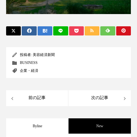
スマートウォッチ
スマートパッチ
スマートリング
セーフプレイス
セラミド
セラミド保湿
セルフケア
ソーシャルウェルネス
ソーシャルコマース
投稿者:
美容経済新聞
BUSINESS
タンパク質
ディープクレンジング
企業・経済
デジタルデトックス
デトックス
前の記事
次の記事
ドライヤー 温度 髪 ダメージ
ナイアシンアミド
ナイトプロテイン
ナイトルーティン 金木犀
Byline
New
パーソナライズ
バーチャルメイク