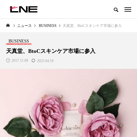
グローバルビューティ＆ヘルスケアビジネス誌
ニュース
BUSINESS
天真堂、BtoCスキンケア市場に参入
NEW POST
カテゴリー毎の最新記事
BUSINESS
LIFESTYLE
BUSINESS
天真堂、BtoCスキンケア市場に参入
2017.11.09
2025.04.19
SNSの「加工顔」と美容医療｜AI
GWI調査から読み解く2030年の
」
がもたらす可能性とこれから
都市型スパ――身近なウェルネ
の次世代モデル
2026.07.13
2026.08.06