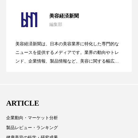
パーフェクト株式会社
バイオハッキング
パーフェクト社の「AI美容」事例｜「死
2026.08.04
美容経済新聞
バイオミメティクス
バイオミメティック
編集部
花王、化粧品事業で棚卸資産38%削減
2026.07.28
の谷」克服と酷暑を商機に変えるB2B
バクチオール
バリア機能
ハロウィ
美容経済新聞は、日本の美容業界に特化した専門的な
ハロウィン後スキンケア
【技術転用】ポーラの『顔画像解析AI』
2026.07.20
――AI需要予測で猛暑の欠品と過剰在庫
ニュースを提供するメディアです。業界の動向やトレ
SaaSモデル
ンド、企業情報、製品情報など、美容に関する幅広い
ハロウィン翌日 肌リセット
ヒアルロン酸
テーマを取り上げています。 編集部では、美容業界の
が猛暑の建設現場に選ばれる理由
を防ぐDX戦略
取材や情報収集、分析を行い、業界内外の最新情報を
ビジネスモデル
ビタミンC誘導体
ファシア
主に美容業界関係者に向けて発信しています。私たち
ファスティング
フィトレチノール
は「キレイをふやす」を企業理念として信頼性の高い
ARTICLE
情報提供を通じて美容業界の発展に貢献すべく努力し
プチ断食
ブルーオーシャン
ています。
企業動向・マーケット分析
フレグランス 冬
プロンプト
ヘアケア
製品レビュー・ランキング
健康美容の科学・研究成果