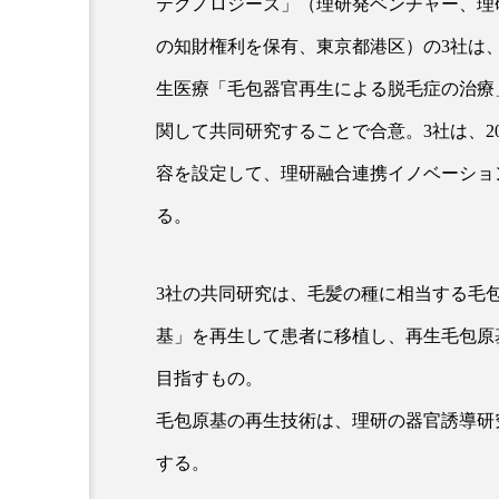
テクノロジーズ」（理研発ベンチャー、理
の知財権利を保有、東京都港区）の3社は
生医療「毛包器官再生による脱毛症の治療
関して共同研究することで合意。3社は、2
容を設定して、理研融合連携イノベーショ
る。
AI
B2B
BeautyTech
3社の共同研究は、毛髪の種に相当する毛
アスタキサンチン
アスレ
基」を再生して患者に移植し、再生毛包原
インタビュー
インナービ
目指すもの。
ウェルネス
ウェルビーイ
毛包原基の再生技術は、理研の器官誘導研
する。
カウンセラー
カウンセリ