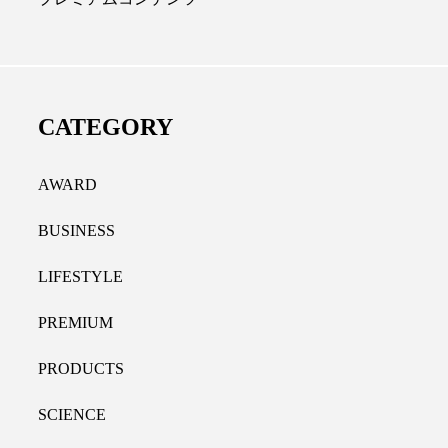
チノール代替成分とは？バクチ
女性の9割超が「な
ールやレチナールなど4成分の効
践、「時間を有効に
と活用法
9％
CATEGORY
026.07.30
2021.11.09
AWARD
BUSINESS
LIFESTYLE
PREMIUM
PRODUCTS
SCIENCE