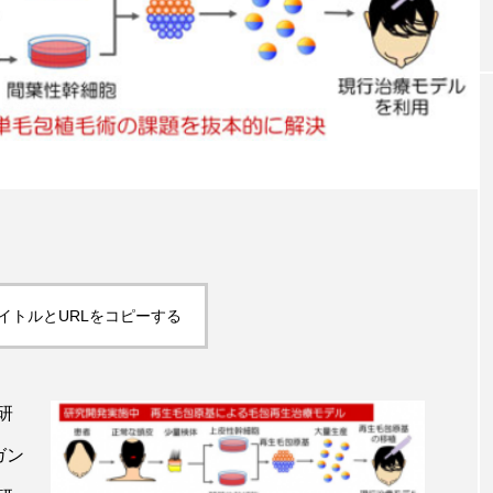
30年の都
青山メディカルクリニック｜本郷
レ
ルネスの
玲 院長：内科と循環器専門医の知
オ
見が切り拓く、再生医療と統合医
果
療の新たな価値
2
2026.04.28
FEATURED
イトルとURLをコピーする
注目の企画
研
ガン