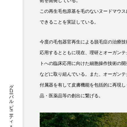
術を開発している。
ハロウィン後スキンケア
この再生毛包原基を毛のないヌードマウス
ファシア
ファスティング
できることを実証している。
プロンプト
ヘアケア
ポジショニング
ボディケ
今度の毛包器官再生による脱毛症の治療技
応用するとともに現在、理研とオーガンテ
むくみ対策
むくみ改善
トへの臨床応用に向けた細胞操作技術の開
リカバリー
リカバリーウ
などに取り組んでいる。また、オーガンテク
レチナール
レチノール
付属器を有して皮膚機能を包括的に再現し
品・医薬品等の創出に繋げる。
乾燥対策
乾燥肌対策
健康寿命
光老化
冬スキンケア
冬の乾燥肌