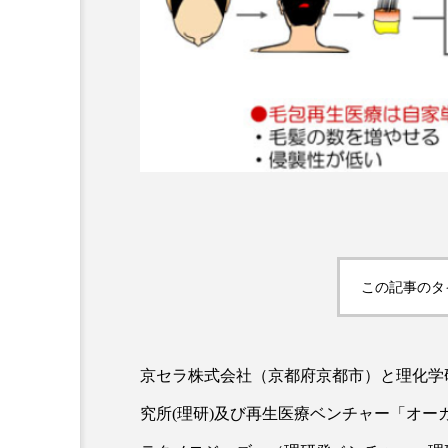
「加工顔」と美容医療｜AI
GWI調査から読み解く20
らす可能性とこれから
市型スパ――身近なウェ
次世代モデル
7.13
2026.08.06
この記事のタ
京セラ株式会社（京都府京都市）と理化学
究所(理研)及び再生医療ベンチャー「オー