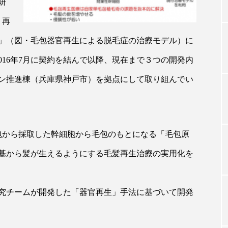
研
、再
TAG LIST
」（図・毛包器官再生による脱毛症の治療モデル）に
016年7月に契約を結んで以降、現在まで３つの開発内
タグ一覧
ン推進棟（兵庫県神戸市）を拠点にして取り組んでい
ChatGPT
Gemini
Instagram
SaaS
SN
包から採取した幹細胞から毛包のもとになる「毛包原
ジャーコスメ
アレルギー
アロマ
アンチエイジン
基から髪が生えるようにする毛髪再生治療の実用化を
ューティー 冷え
インナービューティーアワード2025受賞商品
ング
エイジングケア
エクソソーム
オーガニック
究チームが開発した「器官再生」手法に基づいて開発
ング
カカイオイル
ガジェット
キーワード