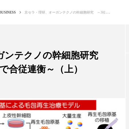
BUSINESS
京セラ・理研、オーガンテクノの幹細胞研究 ～3社が脱毛症の治療で合従連衡～（上）
NEW POST
カテゴリー毎の最新記事
ガンテクノの幹細胞研究
療で合従連衡～（上）
PREMIUM
S