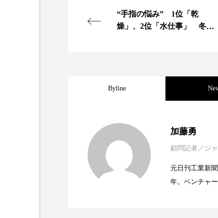
金木犀 スキンケア
金木犀
“手指の悩み” 1位「乾
燥」、2位「水仕事」 冬こ
香りケア
香りの重ね使い
そ正しいケアを
髪 静電気 冬 対策
髪のバ
Byline
Ne
2021.11.30
女性経営者連載１１・ミ
加藤勇
顧問記者／ジャ
2021.11.26
女性経営者連載１１・ミ
ってOEM受注～
元日刊工業新聞
年。ベンチャー
2021.11.26
女性経営者連載１１・ミ
なってOEM受注～
ッジ金融至上主
企業取材を担当