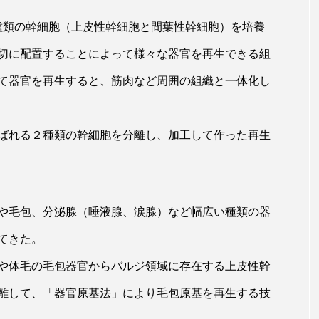
ップ
ケーススタディ
コグニティブヘルス
コスト
種類の幹細胞（上皮性幹細胞と間葉性幹細胞）を培養
コミュニケーション
コルチゾール
サステナビリティ
切に配置することによって様々な器官を再生できる組
て器官を再生すると、筋肉など周囲の組織と一体化し
サロンクレンジング
サロン戦略
サロン経営
スカルプケア
スキンケア
スキンケア 習慣
ス
ばれる２種類の幹細胞を分離し、加工して作った再生
マートウォッチ
スマートパッチ
スマートリング
セ
ソーシャルウェルネス
ソーシャルコマース
タン
や毛包、分泌腺（唾液腺、涙腺）など幅広い種類の器
ジタルデトックス
デトックス
ドライヤー 温度 髪 ダメー
てきた。
ルーティン 金木犀
パーソナライズ
バーチャルメイク
げや体毛の毛包器官からバルジ領域に存在する上皮性幹
ミメティクス
バイオミメティック
バクチオール
離して、「器官原基法」により毛包原基を再生する技