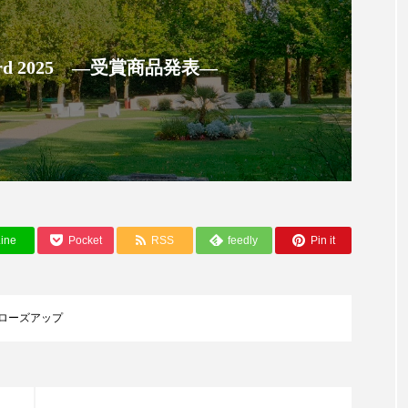
ー
加工顔
労働環境
国内市場
国際市場
 Award 2025 ―受賞商品発表―
香り
孤独
巡らせるケア
巡りケア
差別化
抗酸化
抗酸化ケア
断食
新商品
日中関係
梅雨
棚卸資産
汗ケア
温活スキンケア
物流問題
特殊メイク
猛暑
生物模倣
用
ine
Pocket
RSS
feedly
Pin it
眠
睡眠 美容 金木犀
睡眠美容
秋
秋 冷え
対策
美容
美容テック
美容と政治
美容ビジ
ローズアップ
美肌習慣
美脚習慣
老化
肌ケア
肌トラブ
律神経
花王
血行促進
過剰在庫
都市型美容