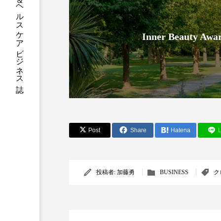
グローバルビューティ＆ヘルスケアビジネス誌
加工アプリ
加工フィルタ
Inner Beauty
外出控え
夜 スキンケア 
技術経営
技術転用
時間制限食
東洋医学
為替相場
熱中症対策
Post
Share
Hatena
L
画像解析
発酵
睡
素髪ケア やり方
紫外線
投稿者:
加藤勇
BUSINESS
ク
美容業界
美的感覚
肌荒れ防止
脳
自