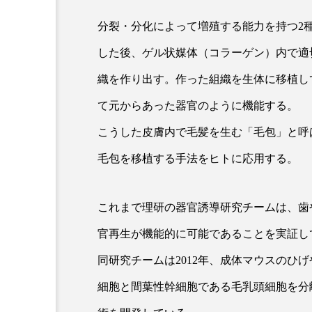
クレンジング
クローズア
分裂・分化によって増殖する能力を持つ2
コネクテッド・ビューティ
した後、ゲル状媒体（コラーゲン）内で適
織を作り出す。作った組織を生体に移植し
サプライチェーン
サプリ
て元からあった器官のように機能する。
スカルプ クレンジング 頻度
こうした皮膚内で毛髪を生む「毛包」と呼
ストレス
スパ
ス
毛包を移植する手法をヒトに応用する。
セラミド保湿
セルフケア
これまで理研の器官誘導研究チームは、歯
ディープクレンジング
デ
官再生が機能的に可能であることを実証し
ナイトプロテイン
ナイト
同研究チームは2012年、成体マウスのひ
バイオハッキング
バイオ
細胞と間葉性幹細胞である毛乳頭細胞を分