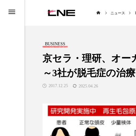
ニュース
BUSINESS
京セラ・理研、オー
～3社が脱毛症の治
STYLE
BUSINESS
2017.12.25
2025.04.26
