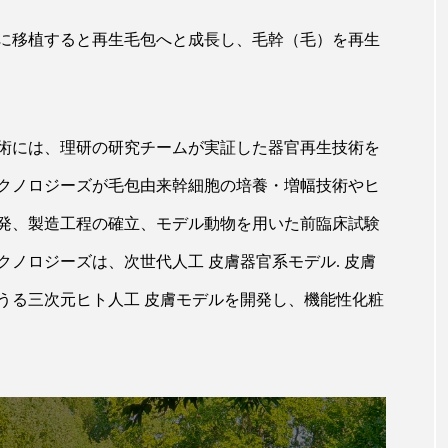
ハロウィン翌日 肌リセット
ヒアルロン酸
ビジネスモデ
に移植すると再生毛包へと成長し、毛幹（毛）を再生
フィトレチノール
プチ断食
ブルーオーシャン
ペアトリートメント
ヘッドスパ
ヘルスケア
ヘ
ア
ホルモン
マーケティング
マイクロスパ
術には、理研の研究チームが実証した器官再生技術を
クノロジーズが毛包由来幹細胞の培養・増幅技術やヒ
メンズスキンケア
メンタルケア
メンタルヘルス
発、製造工程の確立、モデル動物を用いた前臨床試験
ェア
リサーチ
リナロール 効果
リラクゼーション
ノロジーズは、次世代人工 皮膚器官系モデル. 皮膚
ローカル
ロンジェビティ
下半身美容
乾燥 
うる三次元ヒト人工 皮膚モデルを開発し、機能性化粧
他者との再接続
企業・経済
価格改定
保湿
免疫 肌
冬 UVケア
冬 美容 習慣
冬 髪 ツヤ 出す 
冬の印象美
冬の準備
冬美容
冷え対策