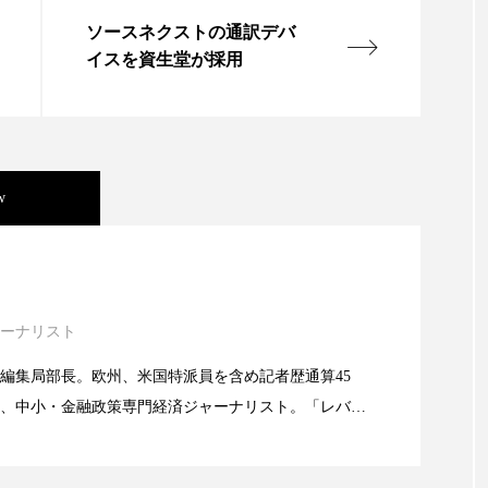
 香り 効果
需要予測
頭皮 保湿 ミスト おすすめ
ソースネクストの通訳デバ
イスを資生堂が採用
香料
香水 レイヤリング
香水の持続
高市
リア機能 とは
w
ック・ケミストリー（下） ～営業と技術が一体とな
ーナリスト
ック・ケミストリー （下） ～営業と技術が一体と
編集局部長。欧州、米国特派員を含め記者歴通算45
、中小・金融政策専門経済ジャーナリスト。「レバレ
ック・ケミストリー（上） ～研究所で自前化粧品を
義の崩壊」など著述多数。本誌では主に、経済部門、
。