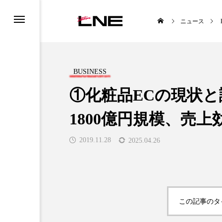
ニュース
BUSINESS
①化粧品ECの現状と
1800億円規模、売
UCTS
LIFESTYLE
2019.11.28
2025.04.26

この記事のタ