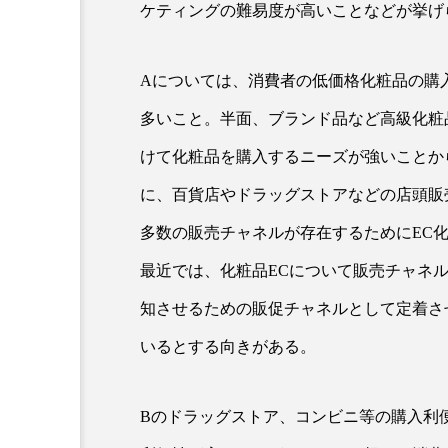
ケティングの難易度が高いことなどが挙げ
Aについては、消費者の低価格化粧品の購
多いこと。半面、ブランド品など高級化粧
けて化粧品を購入するニーズが強いことか
に、百貨店やドラッグストアなどの店頭販
AI
B2B
BeautyTech
多数の販売チャネルが存在するためにEC
最近では、化粧品ECについて販売チャネ
アスタキサンチン
アスレ
知させるための販促チャネルとして定着さ
インタビュー
インナービ
いるとする向きがある。
ウェルネス
ウェルビーイ
Bのドラッグストア、コンビニ等の購入利
カウンセラー
カウンセリ