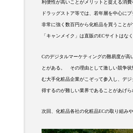
利便性が高いことがメリットと捉える消費
クレンジング
クローズア
ドラッグストア等では、若年層を中心にプ
コネクテッド・ビューティ
非常に強く数百円から化粧品を買うことが
サプライチェーン
サプリ
「キャンメイク」は直販のECサイトはな
スカルプ クレンジング 頻度
Cのデジタルマーケティングの難易度が高
ストレス
スパ
ス
とがある。 その理由として激しい競争状
セラミド保湿
セルフケア
む大手化粧品企業がこぞって参入し、デジ
得するのが難しい業界であることがあげら
ディープクレンジング
デ
ナイトプロテイン
ナイト
次回、化粧品各社の化粧品ECの取り組み
バイオハッキング
バイオ