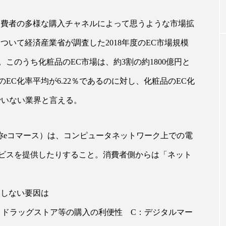
消費者の多様な購入チャネルによって思うような市場拡
｜AI
GWI調査から読み解く2030年の都
青山メ
ついて経済産業省が調査した2018年度のEC市場規模
ら
市型スパ――身近なウェルネスの
玲 院
次世代モデル
見が切
。このうち化粧品のEC市場は、約3割の約1800億円と
療の新
2026.08.06
2026
のEC化率平均が6.22％であるのに対し、化粧品のEC化
んでいない業界と言える。
e ＝EC、略称eコマース）は、コンピュータネットワーク上での電
FEATURED
ビスを提供したりすること。消費者側からは「ネット
注目の企画
展しない要因は
、ドラッグストア等の購入の利便性 C：デジタルマー