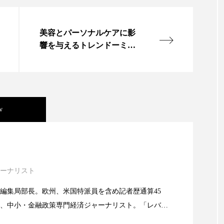
ー
加工顔
労働環境
国内市場
国際市場
美容とパーソナルケアに影
香り
孤独
巡らせるケア
巡りケア
差別化
響を与えるトレンドーミン
テル調査
抗酸化
抗酸化ケア
断食
新商品
日中関係
梅雨
棚卸資産
汗ケア
温活スキンケア
w
物流問題
特殊メイク
猛暑
生物模倣
用
眠
睡眠 美容 金木犀
睡眠美容
秋
秋 冷え
ック・ケミストリー（下） ～営業と技術が一体とな
対策
美容
美容テック
美容と政治
美容ビジ
ーナリスト
ック・ケミストリー （下） ～営業と技術が一体と
美肌習慣
美脚習慣
老化
肌ケア
肌トラブ
編集局部長。欧州、米国特派員を含め記者歴通算45
、中小・金融政策専門経済ジャーナリスト。「レバレ
律神経
花王
血行促進
過剰在庫
都市型美容
ック・ケミストリー（上） ～研究所で自前化粧品を
義の崩壊」など著述多数。本誌では主に、経済部門、