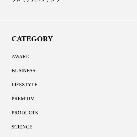
ディカルクリニック｜本郷
レチノール代替成分と
長：内科と循環器専門医の知
オールやレチナールなど
り拓く、再生医療と統合医
果と活用法
CATEGORY
たな価値
2026.07.30
.04.28
AWARD
BUSINESS
LIFESTYLE
PREMIUM
PRODUCTS
SCIENCE