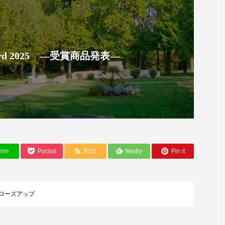
ハロウィン翌日 肌リセット
ヒアルロン酸
ビジネスモデ
フィトレチノール
プチ断食
ブルーオーシャン
ペアトリートメント
ヘッドスパ
ヘルスケア
ヘ
 Award 2025 ―受賞商品発表―
ア
ホルモン
マーケティング
マイクロスパ
メンズスキンケア
メンタルケア
メンタルヘルス
ェア
リサーチ
リナロール 効果
リラクゼーション
ローカル
ロンジェビティ
下半身美容
乾燥 
ine
Pocket
RSS
feedly
Pin it
他者との再接続
企業・経済
価格改定
保湿
免疫 肌
冬 UVケア
冬 美容 習慣
冬 髪 ツヤ 出す 
ローズアップ
冬の印象美
冬の準備
冬美容
冷え対策