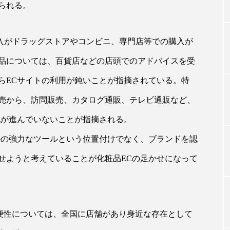
られる。
TAG LIST
入がドラッグストアやコンビニ、専門店等での購入が
品については、百貨店などの店頭でのアドバイスを受
タグ一覧
らECサイトの利用が鈍いことが指摘されている。特
売から、訪問販売、カタログ通販、テレビ通販など、
ChatGPT
Gemini
Instagram
SaaS
SN
化が進んでいないことが指摘される。
ルの強力なツールという位置付けでなく、ブランドを認
ジャーコスメ
アレルギー
アロマ
アンチエイジン
せようと考えていることが化粧品ECの足かせになって
ューティー 冷え
インナービューティーアワード2025受賞商品
ング
エイジングケア
エクソソーム
オーガニック
便性については、全国に店舗があり身近な存在として
ング
カカイオイル
ガジェット
キーワード