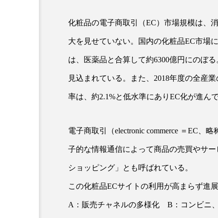
化粧品の電子商取引（EC）市場規模は、
超が「ながら美容」を実
SNSの「加工顔」と美容医療
大を見せていない。国内の化粧品EC市場に
を有効に使いたい」が9
がもたらす可能性とこれか
2026.07.13
は、医薬品と合算して約6300億円にのぼる
9
見込まれている。また、2018年度の全産業
率は、約2.1%と低水準にありEC化が進
電子商取引（electronic commerc
子的な情報通信によって商品の売買やサー
ショッピング」とも呼ばれている。
この化粧品ECサイトの利用が高まらず進
A：販売チャネルの多様化 B：コンビニ