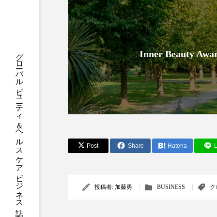
ハロウィン後スキンケア
ファシア
ファスティング
プロンプト
ヘアケア
グローバルビューティ＆ヘルスケアビジネス誌
Inner Beauty
ポジショニング
ボディケ
むくみ対策
むくみ改善
リカバリー
リカバリーウ
レチナール
レチノール
Post
Share
Hatena
L
乾燥対策
乾燥肌対策
健康寿命
光老化
投稿者:
加藤勇
BUSINESS
ク
冬スキンケア
冬の乾燥肌