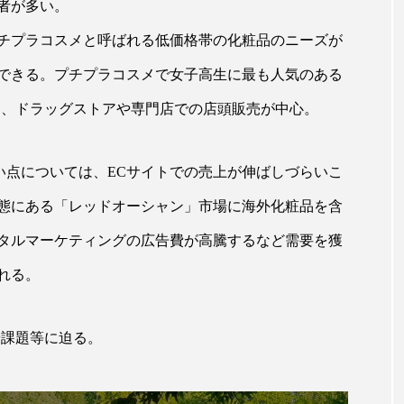
者が多い。
ップ
ケーススタディ
コグニティブヘルス
コスト
チプラコスメと呼ばれる低価格帯の化粧品のニーズが
コミュニケーション
コルチゾール
サステナビリティ
できる。プチプラコスメで女子高生に最も人気のある
サロンクレンジング
サロン戦略
サロン経営
く、ドラッグストアや専門店での店頭販売が中心。
スカルプケア
スキンケア
スキンケア 習慣
ス
い点については、ECサイトでの売上が伸ばしづらいこ
マートウォッチ
スマートパッチ
スマートリング
セ
態にある「レッドオーシャン」市場に海外化粧品を含
ソーシャルウェルネス
ソーシャルコマース
タン
タルマーケティングの広告費が高騰するなど需要を獲
れる。
ジタルデトックス
デトックス
ドライヤー 温度 髪 ダメー
ルーティン 金木犀
パーソナライズ
バーチャルメイク
や課題等に迫る。
ミメティクス
バイオミメティック
バクチオール