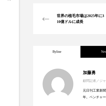
加工アプリ
加工フィルタ
世界の植毛市場は2025年に3
外出控え
夜 スキンケア 
10億ドルに成長
技術経営
技術転用
時間制限食
東洋医学
Byline
Ne
為替相場
熱中症対策
画像解析
発酵
睡
2021.11.30
女性経営者連載１１・ミ
加藤勇
素髪ケア やり方
紫外線
顧問記者／ジャ
2021.11.26
女性経営者連載１１・ミ
ってOEM受注～
美容業界
美的感覚
元日刊工業新聞
年。ベンチャー
肌荒れ防止
脳
自
2021.11.26
女性経営者連載１１・ミ
なってOEM受注～
ッジ金融至上主