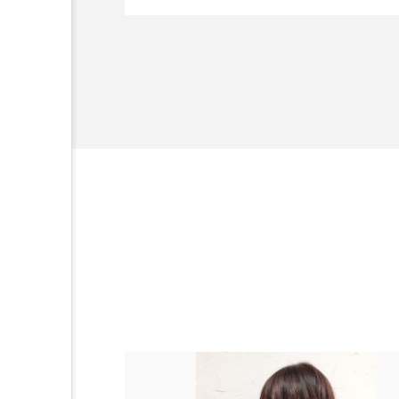
金木犀 スキンケア
金木犀
企業取材を担当
開発、クリーム人気商品
香りケア
香りの重ね使い
髪 静電気 冬 対策
髪のバ