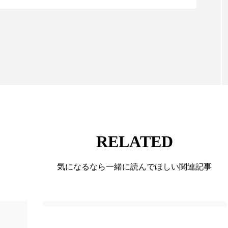
 香り 効果
需要予測
頭皮 保湿 ミスト おすすめ
。
に～
香料
香水 レイヤリング
香水の持続
高市
リア機能 とは
RELATED
気になるなら一緒に読んでほしい関連記事