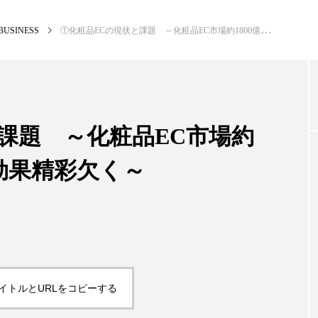
BUSINESS
①化粧品ECの現状と課題 ～化粧品EC市場約1800億円規模、売上効果精彩欠く～
NEW POST
カテゴリー毎の最新記事
課題 ～化粧品EC市場約
上効果精彩欠く～
BUSINESS
PR
イトルとURLをコピーする