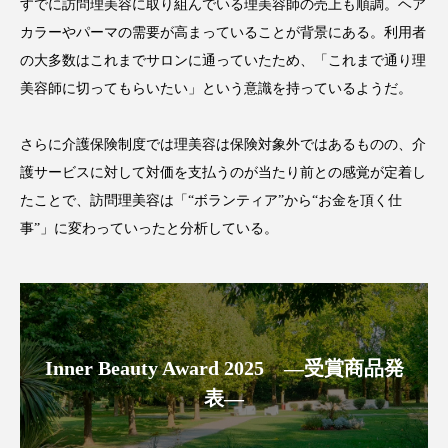
すでに訪問理美容に取り組んでいる理美容師の売上も順調。ヘア
カラーやパーマの需要が高まっていることが背景にある。利用者
スマートウォッチ
スマートパッチ
の大多数はこれまでサロンに通っていたため、「これまで通り理
スマートリング
セーフプレイス
セラミド
美容師に切ってもらいたい」という意識を持っているようだ。
セラミド保湿
セルフケア
さらに介護保険制度では理美容は保険対象外ではあるものの、介
護サービスに対して対価を支払うのが当たり前との感覚が定着し
ソーシャルウェルネス
ソーシャルコマース
たことで、訪問理美容は「“ボランティア”から“お金を頂く仕
タンパク質
ディープクレンジング
事”」に変わっていったと分析している。
デジタルデトックス
デトックス
ドライヤー 温度 髪 ダメージ
ナイアシンアミド
Inner Beauty Award 2025 ―受賞商品発
ナイトプロテイン
ナイトルーティン 金木犀
表―
パーソナライズ
バーチャルメイク