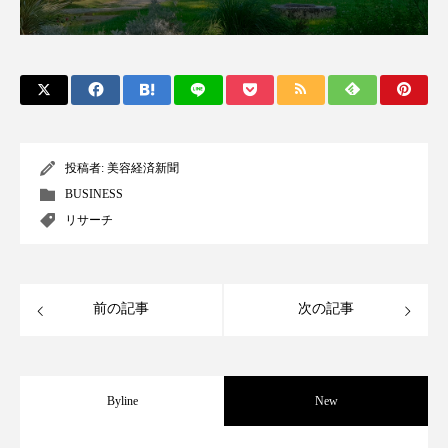
パーフェクト株式会社
バイオハッキング
バイオミメティクス
バイオミメティック
バクチオール
バリア機能
ハロウィ
ハロウィン後スキンケア
投稿者:
美容経済新聞
BUSINESS
ハロウィン翌日 肌リセット
ヒアルロン酸
リサーチ
ビジネスモデル
ビタミンC誘導体
ファシア
ファスティング
フィトレチノール
前の記事
次の記事
プチ断食
ブルーオーシャン
Byline
New
フレグランス 冬
プロンプト
ヘアケア