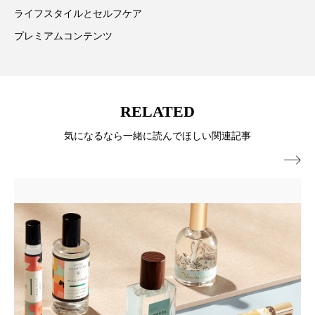
ライフスタイルとセルフケア
ローカル
ロンジェビティ
下半身美容
プレミアムコンテンツ
乾燥 対策 冬 スキンケア
乾燥対策
乾燥肌対策
他者との再接続
企業・経済
RELATED
価格改定
保湿
保湿と香り
保湿成分
気になるなら一緒に読んでほしい関連記事
健康寿命
光老化
免疫 肌

冬 UVケア
冬 美容 習慣
冬 髪 ツヤ 出す 方法
冬 髪 乾燥 改善 方法
冬スキンケア
冬の乾燥肌
冬の印象美
冬の準備
冬美容
冷え対策