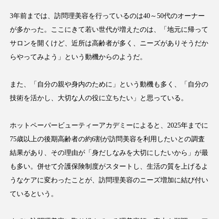
クローズアップ
ケーススタディ
3年前までは、訪問理美容を行っているのは40～50代のオーナー
コグニティブヘルス
コスト削減
が多かった。ここにきて若い世代が増えたのは、「地元に帰って
サロンを開くけど、近所は高齢者が多く、ニーズがありそうだか
コネクテッド・ビューティ
コミュニケーション
らやってみよう」という動機からのようだ。
コルチゾール
サステナビリティ
また、「自分の親や身内のために」という動機も多く、「自分の
サステナブル美容
サプライチェーン
技術を活かし、大切な人の役に立ちたい」と思っている。
サプリ
サロンクレンジング
サロン戦略
ホットペーパービューティーアカデミーによると、2025年までに
75歳以上の後期高齢者の約6割が訪問美容を利用したいとの調査
サロン経営
サロン連略
シャネル
結果があり、その理由が「身だしなみを大切にしたいから」が最
スカルプ クレンジング 頻度
スカルプケア
も多い。併せて介護保険制度がスタートし、生活の質を上げるよ
うなケアに変わったことが、訪問理美容のニーズ増加に結び付い
スキンケア
スキンケア 習慣
ているという。
スキンケアルーティン
ストレス
スパ