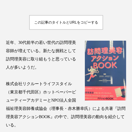
アンチエイジング
アンチソリチュード
インタビュー
インナービューティー 冷え
この記事のタイトルとURLをコピーする
インナービューティーアワード2025受賞商品
近年、30代前半の若い世代の訪問理美
ウェアラブルデバイス
ウェルネス
容師が増えている。新たな挑戦として
訪問理美容に取り組もうと思っている
ウェルビーイング
エイジングケア
人が多いようだ。
エクソソーム
オーガニック
オゾン
株式会社リクルートライフスタイル
カウンセラー
カウンセリング
（東京都千代田区）ホットペーパービ
ューティーアカデミーとNPO法人全国
カカイオイル
ガジェット
キーワード
福祉理美容師養成協会（理事長・赤木勝幸氏）による共著『訪問
理美容アクションBOOK』の中で、訪問理美容の動向を紹介して
クルエルティフリー
クレンジング
いる。