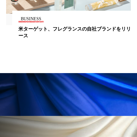
冷え性改善
加工アプリ
加工フィルター
BUSINESS
加工顔
労働環境
国内市場
国際市場
ドをリリ
67.1％が健康や病気予防を意識した食生活を送
地政学リスク
外出控え
夜 スキンケア 香り
いる
孤独
巡らせるケア
巡りケア
差別化
廃棄ロス
成分
技術経営
技術転用
抗酸化
抗酸化ケア
断食
新商品
日中関係
日焼け止め
時間制限食
東洋医学
梅雨
棚卸資産
汗ケア
温活スキンケア
温活女子
温活習慣