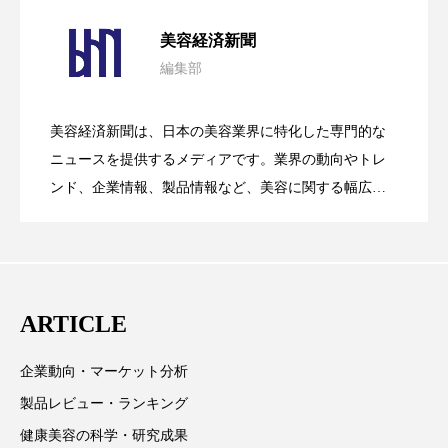
ペアトリートメント
ヘッドスパ
パーフェクト社の「AI美容」事例｜「死
2026.08.04
美容経済新聞
ヘルスケア
ヘルスビューティー
編集部
花王、化粧品事業で棚卸資産38%削減
2026.07.28
の谷」克服と酷暑を商機に変えるB2B
ポジショニング
ボディケア
ホルモン
美容経済新聞は、日本の美容業界に特化した専門的な
マーケティング
マイクロスパ
【技術転用】ポーラの『顔画像解析AI』
2026.07.20
――AI需要予測で猛暑の欠品と過剰在庫
ニュースを提供するメディアです。業界の動向やトレ
SaaSモデル
ンド、企業情報、製品情報など、美容に関する幅広い
マネジメント
むくみ対策
むくみ改善
テーマを取り上げています。 編集部では、美容業界の
が猛暑の建設現場に選ばれる理由
を防ぐDX戦略
メンズスキンケア
メンタルケア
取材や情報収集、分析を行い、業界内外の最新情報を
主に美容業界関係者に向けて発信しています。私たち
メンタルヘルス
ライフスタイル
は「キレイをふやす」を企業理念として信頼性の高い
ARTICLE
情報提供を通じて美容業界の発展に貢献すべく努力し
リカバリー
リカバリーウェア
リサーチ
ています。
企業動向・マーケット分析
リナロール 効果
リラクゼーション
製品レビュー・ランキング
リラックス効果
レチナール
レチノール
健康美容の科学・研究成果