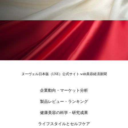
為替相場
熱中症対策
物流問題
特殊メイク
猛暑
生物模倣
用語辞典
男性美容
画像解析
発酵
睡眠
睡眠 美容 金木犀
睡眠美容
秋
秋 冷え
筋膜
精油
素髪ケア やり方
紫外線対策
美容
美容テック
ヌーヴェル日本版（LNE）公式サイト with美容経済新聞
美容と政治
美容ビジネス
美容医療
企業動向・マーケット分析
美容業界
美的感覚
美肌習慣
製品レビュー・ランキング
美脚習慣
老化
肌ケア
肌トラブル
健康美容の科学・研究成果
肌バリア
肌荒れ防止
脳
自律神経
ライフスタイルとセルフケア