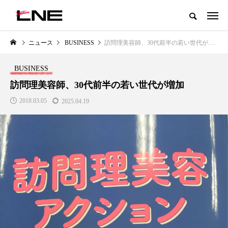
グローバルビューティ＆ヘルスケアビジネス誌
ニュース
BUSINESS
訪問理美容師、30代前半の若い世代が増加
NEW POST
カテゴリー毎の最新記事
BUSINESS
LIFESTYLE
BUSINESS
訪問理美容師、30代前半の若い世代が増加
2018.03.05
2025.04.19
SNSの「加工顔」と美容医療｜AI
GWI調査から読み解く2030年の
」
がもたらす可能性とこれから
都市型スパ――身近なウェルネ
の次世代モデル
2026.07.13
2026.08.06