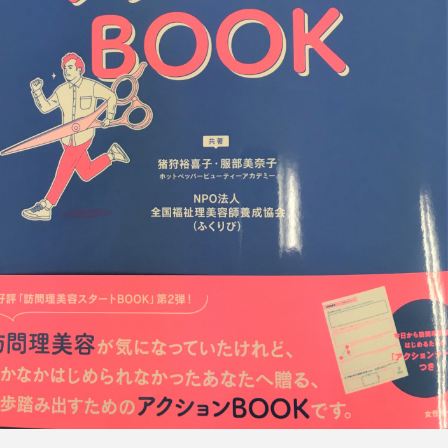
FEATURED
注目の企画
TAG LIST
タグ一覧
AI
B2B
BeautyTech
ChatGPT
Gemini
Instagram
SaaS
SNS
TikTok
アスタキサンチン
アスレジャーコスメ
アレルギー
アロマ