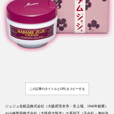
FEATURED
注目の企画
TAG LIST
タグ一覧
AI
B2B
BeautyTech
ChatGPT
Gemini
Instagram
SaaS
SNS
この記事のタイトルとURLをコピーする
TikTok
アスタキサンチン
アスレジャーコスメ
アレルギー
アロマ
ジュジュ化粧品株式会社（大阪府茨木市・非上場、1946年創業）
が小林製薬株式会社（大阪府大阪市）の系列下（子会社・連結決