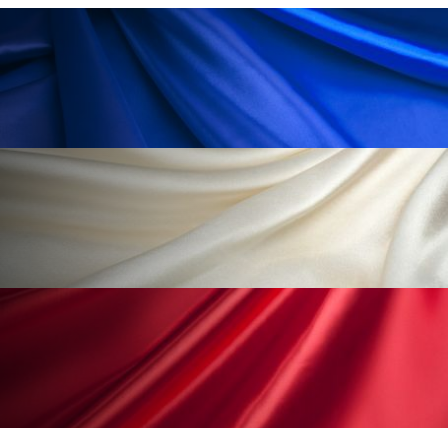
花王
血行促進
過剰在庫
都市型美容ウェルネス
酷暑
金木犀 スキンケア
金木犀 香り 効果
需要予測
頭皮 保湿 ミスト おすすめ
香り
香り メンタルケア
香りケア
香りの重ね使い
香料
香水 レイヤリング
香水の持続
高市政権
高齢社会
髪 静電気 冬 対策
髪のバリア機能 とは