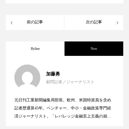
ローカル
ロンジェビティ
下半身美容
前の記事
次の記事
乾燥 対策 冬 スキンケア
乾燥対策
乾燥肌対策
他者との再接続
企業・経済
Byline
New
価格改定
保湿
保湿と香り
保湿成分
健康寿命
光老化
免疫 肌
女性経営者連載１１・ミック・ケミスト
2021.11.30
加藤勇
冬 UVケア
冬 美容 習慣
顧問記者／ジャーナリスト
女性経営者連載１１・ミック・ケミスト
2021.11.26
リー（下） ～営業と技術が一体となっ
冬 髪 ツヤ 出す 方法
冬 髪 乾燥 改善 方法
元日刊工業新聞編集局部長。欧州、米国特派員を含め
冬スキンケア
冬の乾燥肌
冬の印象美
女性経営者連載１１・ミック・ケミスト
2021.11.26
リー （下） ～営業と技術が一体とな
記者歴通算45年。ベンチャー、中小・金融政策専門経
てOEM受注～
済ジャーナリスト。「レバレッジ金融至上主義の崩
冬の準備
冬美容
冷え対策
壊」など著述多数。本誌では主に、経済部門、企業取
リー（上） ～研究所で自前化粧品を開
ってOEM受注～