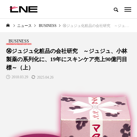
グローバルビューティ＆ヘルスケアビジネス誌
ニュース
BUSINESS
⑭ジュジュ化粧品の会社研究 ～ジュジュ、小林製薬の系列化に、19年にスキンケア売上90億円目標～（上）
NEW POST
カテゴリー毎の最新記事
BUSINESS
PREMIUM
SCIENCE
⑭ジュジュ化粧品の会社研究 ～ジュジュ、小林
製薬の系列化に、19年にスキンケア売上90億円目
標～（上）
2018.03.29
2025.04.26
く2030年の
青山メディカルクリニック｜本郷
レチノール代替成
なウェルネス
玲 院長：内科と循環器専門医の
オールやレチナール
知見が切り拓く、再生医療と統合
効果と活用法
医療の新たな価値
2026.07.30
2026.04.28