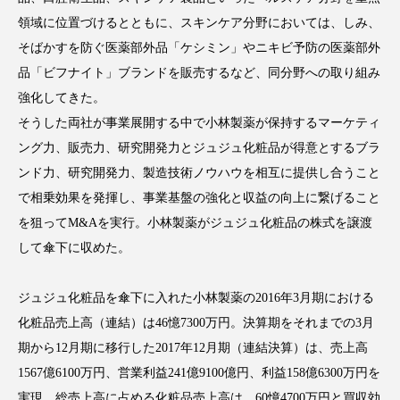
クローズアップ
ケーススタディ
領域に位置づけるとともに、スキンケア分野においては、しみ、
コグニティブヘルス
コスト削減
そばかすを防ぐ医薬部外品「ケシミン」やニキビ予防の医薬部外
品「ビフナイト」ブランドを販売するなど、同分野への取り組み
コネクテッド・ビューティ
コミュニケーション
強化してきた。
そうした両社が事業展開する中で小林製薬が保持するマーケティ
コルチゾール
サステナビリティ
ング力、販売力、研究開発力とジュジュ化粧品が得意とするブラ
サステナブル美容
サプライチェーン
ンド力、研究開発力、製造技術ノウハウを相互に提供し合うこと
で相乗効果を発揮し、事業基盤の強化と収益の向上に繋げること
サプリ
サロンクレンジング
サロン戦略
を狙ってM&Aを実行。小林製薬がジュジュ化粧品の株式を譲渡
して傘下に収めた。
サロン経営
サロン連略
シャネル
ジュジュ化粧品を傘下に入れた小林製薬の2016年3月期における
スカルプ クレンジング 頻度
スカルプケア
化粧品売上高（連結）は46憶7300万円。決算期をそれまでの3月
スキンケア
スキンケア 習慣
期から12月期に移行した2017年12月期（連結決算）は、売上高
1567億6100万円、営業利益241億9100億円、利益158億6300万円を
スキンケアルーティン
ストレス
スパ
実現。総売上高に占める化粧品売上高は、60憶4700万円と買収効