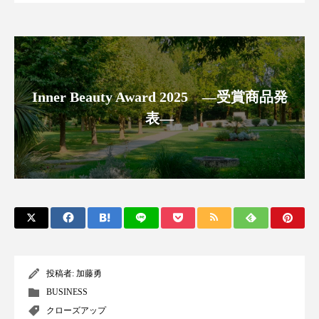
ペアトリートメント
ヘッドスパ
ヘルスケア
ヘルスビューティー
ポジショニング
ボディケア
ホルモン
Inner Beauty Award 2025 ―受賞商品発
マーケティング
マイクロスパ
表―
マネジメント
むくみ対策
むくみ改善
メンズスキンケア
メンタルケア
メンタルヘルス
ライフスタイル
リカバリー
リカバリーウェア
リサーチ
投稿者:
加藤勇
リナロール 効果
リラクゼーション
BUSINESS
リラックス効果
レチナール
レチノール
クローズアップ