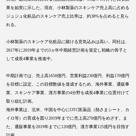
果を如実に示した。現在、小林製薬のスキンケア売上高に占める
スマートウォッチ
スマートパッチ
ジュジュ化粧品のスキンケア売上比率は、約38%を占めると見ら
スマートリング
セーフプレイス
セラミド
れる。
セラミド保湿
セルフケア
小林製薬のスキンケア化粧品に賭ける意気込みは高い。同社は、
2017年に2019年までの3ヵ年中期経営計画を策定し戦略の骨子と
ソーシャルウェルネス
ソーシャルコマース
して成長4事業を推進中。
タンパク質
ディープクレンジング
中期計画では、売上高1650億円、営業利益230億円、利益170億円
デジタルデトックス
デトックス
を目標に設定。この目標数値を達成するため、海外事業、通販事
業、スキンケア事業、漢方事業の4分野を成長4事業に位置付けて
ドライヤー 温度 髪 ダメージ
ナイアシンアミド
取り組む計画。
海外事業は、北米、中国を中心にOTC医薬品（熱さまシート、カ
ナイトプロテイン
ナイトルーティン 金木犀
イロ等）の育成を図り2019年までに売上高270億円をめざす。ま
パーソナライズ
バーチャルメイク
た、通販事業を2019年までに120億円、漢方事業125億円を目指す
計画。