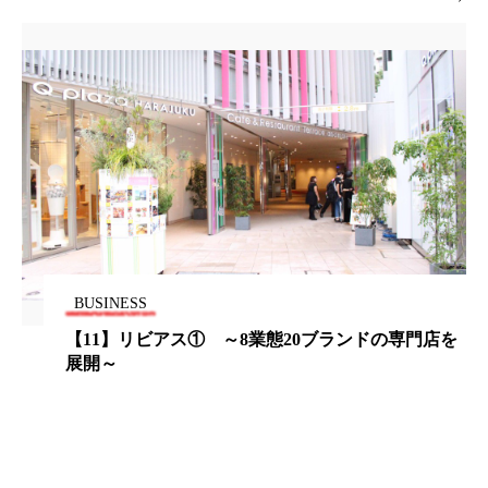
為替相場
熱中症対策
物流問題
特殊メイク
猛暑
生物模倣
用語辞典
男性美容
画像解析
発酵
睡眠
睡眠 美容 金木犀
睡眠美容
秋
秋 冷え
筋膜
精油
素髪ケア やり方
紫外線対策
美容
美容テック
BUSINESS
美容と政治
美容ビジネス
美容医療
【11】リビアス① ～8業態20ブランドの専門店を
展開～
美容業界
美的感覚
美肌習慣
美脚習慣
老化
肌ケア
肌トラブル
肌バリア
肌荒れ防止
脳
自律神経