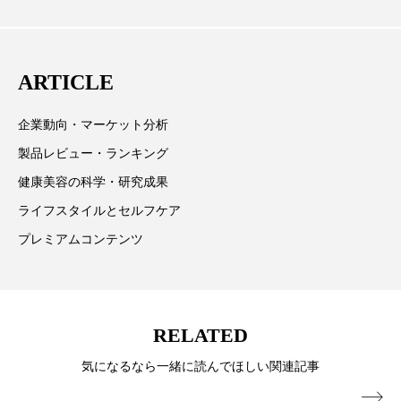
材を担当。
冷え性改善
加工アプリ
加工フィルター
加工顔
労働環境
国内市場
国際市場
発、クリーム人気商品に～
ARTICLE
地政学リスク
外出控え
夜 スキンケア 香り
企業動向・マーケット分析
孤独
巡らせるケア
巡りケア
差別化
製品レビュー・ランキング
健康美容の科学・研究成果
廃棄ロス
成分
技術経営
技術転用
ライフスタイルとセルフケア
抗酸化
抗酸化ケア
断食
新商品
プレミアムコンテンツ
日中関係
日焼け止め
時間制限食
東洋医学
梅雨
棚卸資産
汗ケア
RELATED
温活スキンケア
温活女子
温活習慣
気になるなら一緒に読んでほしい関連記事
