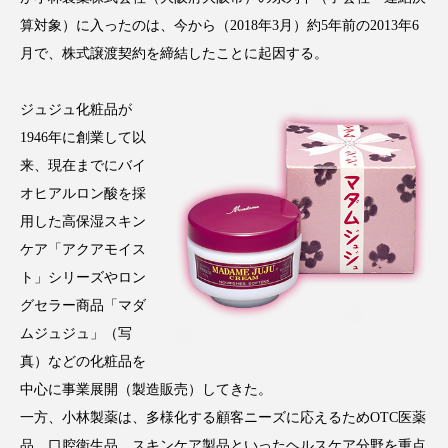
アンチエイジング
アンチソリチュード
算対象）に入ったのは、今から（2018年3月）約5年前の2013年6
月で、株式譲渡契約を締結したことに起因する。
インタビュー
インナービューティー 冷え
ジュジュ化粧品が
インナービューティーアワード2025受賞商品
1946年に創業して以
ウェアラブルデバイス
ウェルネス
来、現在までにバイ
オヒアルロン酸を採
ウェルビーイング
エイジングケア
用した高保湿スキン
ケア「アクアモイス
エクソソーム
オーガニック
オゾン
ト」シリーズやロン
カウンセラー
カウンセリング
グセラー商品「マダ
ムジュジュ」（写
カカイオイル
ガジェット
キーワード
真）などの化粧品を
中心に事業展開（製造販売）してきた。
クルエルティフリー
クレンジング
一方、小林製薬は、多様化する顧客ニーズに応えるためOTC医薬
品、口腔衛生品、スキンケア製品といったヘルスケア分野を重点