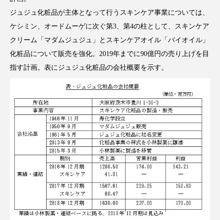
パーフェクト株式会社
バイオハッキング
ジュジュ化粧品が主体となって行うスキンケア事業については、
ケシミン、オードムーゲに次ぐ第3、第4の柱として、スキンケア
バイオミメティクス
バイオミメティック
クリーム「マダムジュジュ」とスキンケアオイル「バイオイル」
化粧品について販売を強化。2019年までに90億円の売り上げを目
バクチオール
バリア機能
ハロウィ
指す計画。表にジュジュ化粧品の会社概要を示す。
ハロウィン後スキンケア
ハロウィン翌日 肌リセット
ヒアルロン酸
ビジネスモデル
ビタミンC誘導体
ファシア
ファスティング
フィトレチノール
プチ断食
ブルーオーシャン
フレグランス 冬
プロンプト
ヘアケア