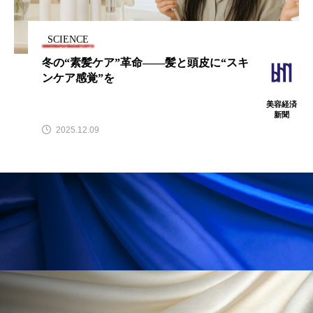
SCIENCE
冬の“素髪ケア”革命——髪と頭皮に“スキ
FEATURED
注目の企画
ンケア感覚”を
美容経済
新聞
2025.12.09
TAG LIST
タグ一覧
AI
B2B
BeautyTech
ChatGPT
Gemini
Instagram
SaaS
SNS
TikTok
アスタキサンチン
アスレジャーコスメ
アレルギー
アロマ