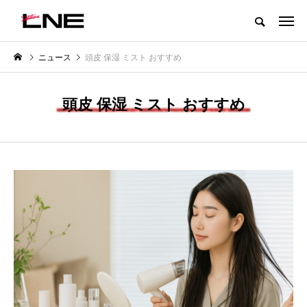
グローバルビューティ＆ヘルスケアビジネス誌
ニュース
頭皮 保湿 ミスト おすすめ
NEW POST
カテゴリー毎の最新記事
頭皮 保湿 ミスト おすすめ
LIFESTYLE
BUSINESS
SNSの「加工顔」と美容医療｜AI
GWI調査から読み解く2030年の
」
がもたらす可能性とこれから
都市型スパ――身近なウェルネ
の次世代モデル
2026.07.13
2026.08.06