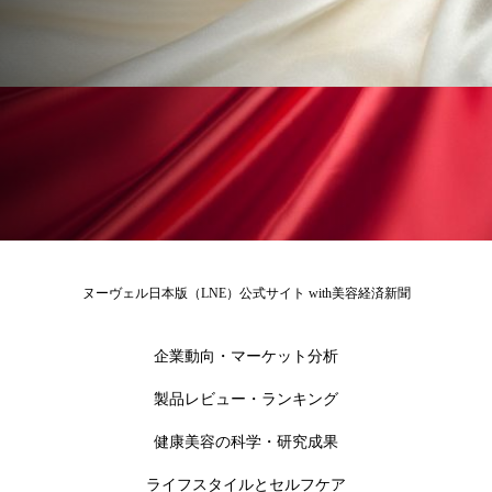
アンチエイジング
アンチソリチュード
インタビュー
インナービューティー 冷え
インナービューティーアワード2025受賞商品
ウェアラブルデバイス
ウェルネス
ウェルビーイング
エイジングケア
エクソソーム
オーガニック
オゾン
ヌーヴェル日本版（LNE）公式サイト with美容経済新聞
カウンセラー
カウンセリング
企業動向・マーケット分析
カカイオイル
ガジェット
キーワード
製品レビュー・ランキング
クルエルティフリー
クレンジング
健康美容の科学・研究成果
ライフスタイルとセルフケア