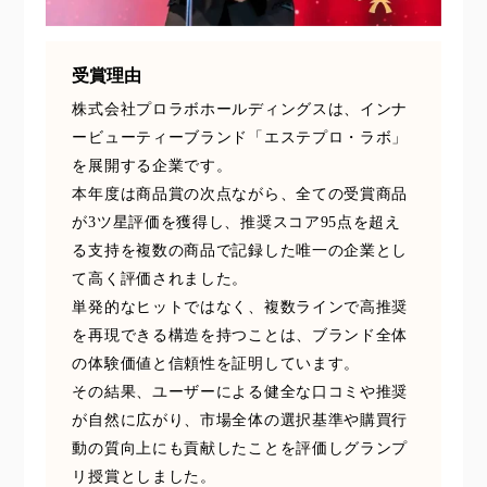
花王
血行促進
過剰在庫
受賞理由
都市型美容ウェルネス
酷暑
株式会社プロラボホールディングスは、インナ
ービューティーブランド「エステプロ・ラボ」
金木犀 スキンケア
金木犀 香り 効果
を展開する企業です。
需要予測
頭皮 保湿 ミスト おすすめ
香り
本年度は商品賞の次点ながら、全ての受賞商品
が3ツ星評価を獲得し、推奨スコア95点を超え
香り メンタルケア
香りケア
る支持を複数の商品で記録した唯一の企業とし
て高く評価されました。
香りの重ね使い
香料
香水 レイヤリング
単発的なヒットではなく、複数ラインで高推奨
を再現できる構造を持つことは、ブランド全体
香水の持続
高市政権
高齢社会
の体験価値と信頼性を証明しています。
その結果、ユーザーによる健全な口コミや推奨
髪 静電気 冬 対策
髪のバリア機能 とは
が自然に広がり、市場全体の選択基準や購買行
動の質向上にも貢献したことを評価しグランプ
リ授賞としました。