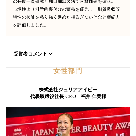
の長期一貫研究と独自抽出製法で素材価値を確立。
市場性より科学的裏付けの蓄積を優先し、脂質吸収等
特性の検証を粘り強く進めた揺るぎない信念と継続力
を評価しました。
受賞者コメント
女性部門
株式会社ジュリアアイビー
代表取締役社長 CEO 福井 仁美様