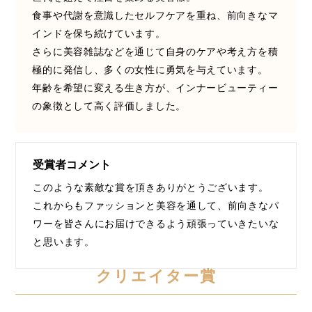
食事や代謝を意識したセルフケアを重ね、前向きなマ
スマートウォッチ
スマートパッチ
インドを保ち続けています。
さらに美容雑誌などを通じて自身のケアや考え方を積
スマートリング
セーフプレイス
セラミド
極的に発信し、多くの女性に勇気を与えています。
年齢を希望に変える生き方が、インナービューティー
セラミド保湿
セルフケア
の象徴として高く評価しました。
ソーシャルウェルネス
ソーシャルコマース
タンパク質
ディープクレンジング
受賞者コメント
このような素敵な賞を頂きありがとうございます。
デジタルデトックス
デトックス
これからもファッションと美容を通して、前向きなパ
ドライヤー 温度 髪 ダメージ
ナイアシンアミド
ワーを皆さんにお届けできるよう頑張っていきたいな
と思います。
ナイトプロテイン
ナイトルーティン 金木犀
クリエイター賞
パーソナライズ
バーチャルメイク