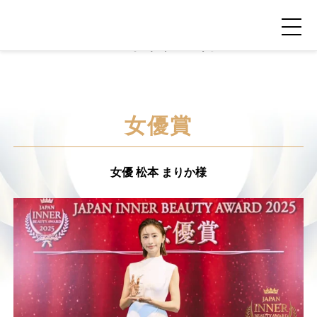
Winners 2025
グローバルビューティ＆ヘルスケアビジネス誌
2025授賞者紹介
NEW POST
カテゴリー毎の最新記事
LIFESTYLE
BUSINESS
女優賞
女優 松本 まりか様
SNSの「加工顔」と美容医療｜AI
GWI調査から読み解く2030年の
」
がもたらす可能性とこれから
都市型スパ――身近なウェルネ
の次世代モデル
2026.07.13
2026.08.06