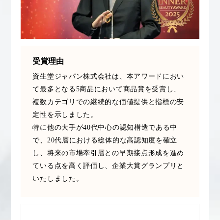
冷え性改善
加工アプリ
加工フィルター
加工顔
労働環境
国内市場
国際市場
地政学リスク
外出控え
夜 スキンケア 香り
受賞理由
資生堂ジャパン株式会社は、本アワードにおい
孤独
巡らせるケア
巡りケア
差別化
て最多となる5商品において商品賞を受賞し、
複数カテゴリでの継続的な価値提供と指標の安
廃棄ロス
成分
技術経営
技術転用
定性を示しました。
抗酸化
抗酸化ケア
断食
新商品
特に他の大手が40代中心の認知構造である中
で、20代層における総体的な高認知度を確立
日中関係
日焼け止め
時間制限食
し、将来の市場牽引層との早期接点形成を進め
ている点を高く評価し、企業大賞グランプリと
東洋医学
梅雨
棚卸資産
汗ケア
いたしました。
温活スキンケア
温活女子
温活習慣