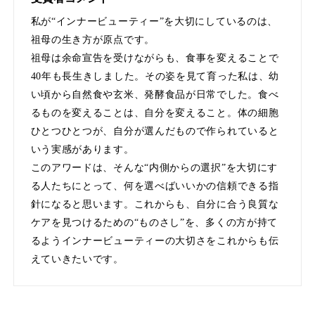
アンチエイジング
アンチソリチュード
私が“インナービューティー”を大切にしているのは、
祖母の生き方が原点です。
インタビュー
インナービューティー 冷え
祖母は余命宣告を受けながらも、食事を変えることで
40年も長生きしました。その姿を見て育った私は、幼
インナービューティーアワード2025受賞商品
い頃から自然食や玄米、発酵食品が日常でした。食べ
るものを変えることは、自分を変えること。体の細胞
ウェアラブルデバイス
ウェルネス
ひとつひとつが、自分が選んだもので作られていると
ウェルビーイング
エイジングケア
いう実感があります。
このアワードは、そんな“内側からの選択”を大切にす
エクソソーム
オーガニック
オゾン
る人たちにとって、何を選べばいいかの信頼できる指
針になると思います。これからも、自分に合う良質な
カウンセラー
カウンセリング
ケアを見つけるための“ものさし”を、多くの方が持て
るようインナービューティーの大切さをこれからも伝
カカイオイル
ガジェット
キーワード
えていきたいです。
クルエルティフリー
クレンジング