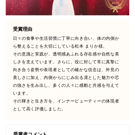
受賞理由
FEATURED
注目の企画
日々の食事や生活習慣に丁寧に向き合い、体の内側か
ら整えることを大切にしている松本 まりか様。
その意識と実践が、透明感あふれる存在感や自然な美
しさを支えています。さらに、役に対して常に真摯に
TAG LIST
タグ一覧
向き合う姿勢や表現者としての確かな信念は、外見の
美しさに加え、内側からにじみ出る凛とした魅力や芯
AI
B2B
BeautyTech
ChatGPT
の強さを生み出し、多くの人々に感動と共感を与えて
います。
Gemini
Instagram
SaaS
SNS
その輝きと生き方を、インナービューティーの体現者
として高く評価しました。
TikTok
アスタキサンチン
アスレジャーコスメ
アレルギー
アロマ
受賞者コメント