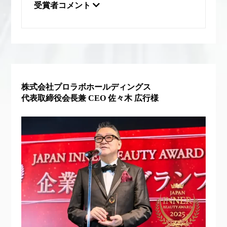
為替相場
熱中症対策
物流問題
受賞者コメント
特殊メイク
猛暑
生物模倣
用語辞典
男性美容
画像解析
発酵
睡眠
睡眠 美容 金木犀
睡眠美容
秋
株式会社プロラボホールディングス
代表取締役会長兼 CEO 佐々木 広行様
秋 冷え
筋膜
精油
素髪ケア やり方
紫外線対策
美容
美容テック
美容と政治
美容ビジネス
美容医療
美容業界
美的感覚
美肌習慣
美脚習慣
老化
肌ケア
肌トラブル
肌バリア
肌荒れ防止
脳
自律神経