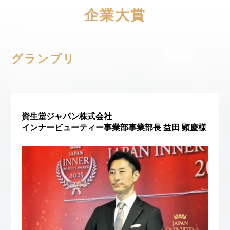
企業大賞
ローカル
ロンジェビティ
下半身美容
乾燥 対策 冬 スキンケア
乾燥対策
グランプリ
乾燥肌対策
他者との再接続
企業・経済
価格改定
保湿
保湿と香り
保湿成分
健康寿命
光老化
免疫 肌
資生堂ジャパン株式会社
インナービューティー事業部事業部長 益田 顕慶様
冬 UVケア
冬 美容 習慣
冬 髪 ツヤ 出す 方法
冬 髪 乾燥 改善 方法
冬スキンケア
冬の乾燥肌
冬の印象美
冬の準備
冬美容
冷え対策