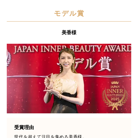
クローズアップ
ケーススタディ
モデル賞
コグニティブヘルス
コスト削減
コネクテッド・ビューティ
コミュニケーション
美香様
コルチゾール
サステナビリティ
サステナブル美容
サプライチェーン
サプリ
サロンクレンジング
サロン戦略
サロン経営
サロン連略
シャネル
スカルプ クレンジング 頻度
スカルプケア
スキンケア
スキンケア 習慣
受賞理由
スキンケアルーティン
ストレス
スパ
世代を超えて注目を集める美香様。