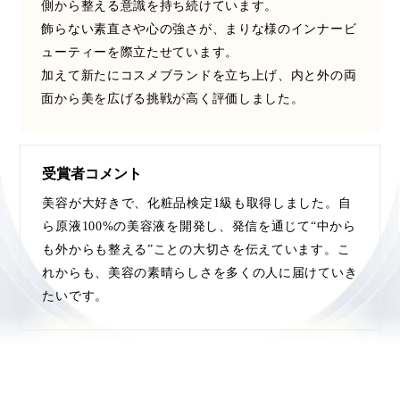
ペアトリートメント
ヘッドスパ
側から整える意識を持ち続けています。
飾らない素直さや心の強さが、まりな様のインナービ
ヘルスケア
ヘルスビューティー
ューティーを際立たせています。
加えて新たにコスメブランドを立ち上げ、内と外の両
ポジショニング
ボディケア
ホルモン
面から美を広げる挑戦が高く評価しました。
マーケティング
マイクロスパ
マネジメント
むくみ対策
むくみ改善
受賞者コメント
美容が大好きで、化粧品検定1級も取得しました。自
メンズスキンケア
メンタルケア
ら原液100%の美容液を開発し、発信を通じて“中から
も外からも整える”ことの大切さを伝えています。こ
メンタルヘルス
ライフスタイル
れからも、美容の素晴らしさを多くの人に届けていき
たいです。
リカバリー
リカバリーウェア
リサーチ
リナロール 効果
リラクゼーション
リラックス効果
レチナール
レチノール