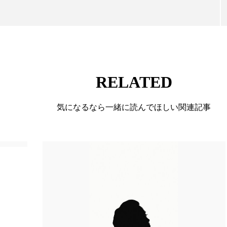
ハロウィン翌日 肌リセット
ヒアルロン酸
ビジネスモデ
フィトレチノール
プチ断食
ブルーオーシャン
ペアトリートメント
ヘッドスパ
ヘルスケア
ヘ
ア
ホルモン
マーケティング
マイクロスパ
RELATED
メンズスキンケア
メンタルケア
メンタルヘルス
気になるなら一緒に読んでほしい関連記事
ェア
リサーチ
リナロール 効果
リラクゼーション
ローカル
ロンジェビティ
下半身美容
乾燥 
他者との再接続
企業・経済
価格改定
保湿
免疫 肌
冬 UVケア
冬 美容 習慣
冬 髪 ツヤ 出す 
冬の印象美
冬の準備
冬美容
冷え対策