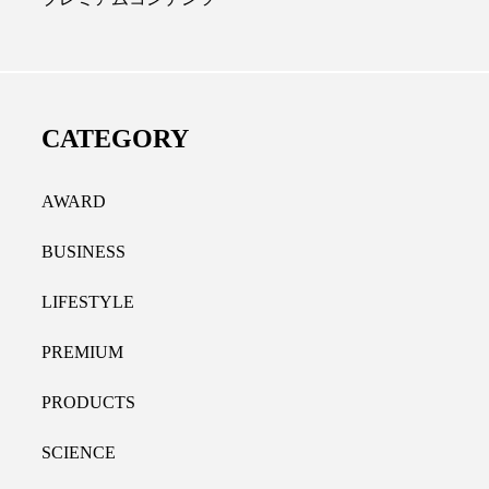
ディカルクリニック｜本郷
レチノール代替成分と
長：内科と循環器専門医の知
オールやレチナールなど
り拓く、再生医療と統合医
果と活用法
CATEGORY
たな価値
2026.07.30
.04.28
AWARD
BUSINESS
LIFESTYLE
PREMIUM
PRODUCTS
SCIENCE