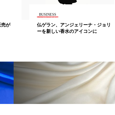
ー
加工顔
労働環境
国内市場
国際市場
BUSINESS
香り
孤独
巡らせるケア
巡りケア
差別化
販売が
仏ゲラン、アンジェリーナ・ジョリ
ーを新しい香水のアイコンに
抗酸化
抗酸化ケア
断食
新商品
日中関係
梅雨
棚卸資産
汗ケア
温活スキンケア
物流問題
特殊メイク
猛暑
生物模倣
用
眠
睡眠 美容 金木犀
睡眠美容
秋
秋 冷え
対策
美容
美容テック
美容と政治
美容ビジ
美肌習慣
美脚習慣
老化
肌ケア
肌トラブ
律神経
花王
血行促進
過剰在庫
都市型美容