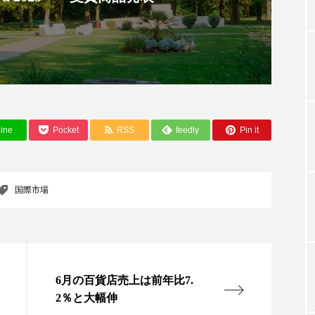
TAG LIST
タグ一覧
ine
Pocket
RSS
feedly
Pin it
ChatGPT
Gemini
Instagram
SaaS
SN
国際市場
ジャーコスメ
アレルギー
アロマ
アンチエイジン
ューティー 冷え
インナービューティーアワード2025受賞商品
ング
エイジングケア
エクソソーム
オーガニック
6月の百貨店売上は前年比7.
ング
カカイオイル
ガジェット
キーワード
2％と大幅伸