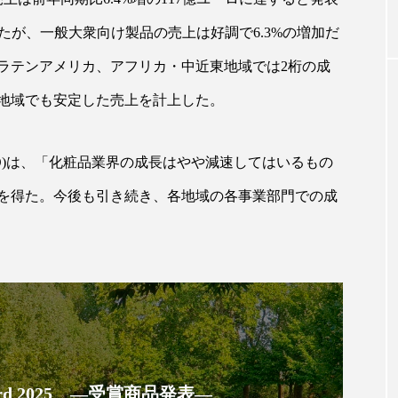
したが、一般大衆向け製品の売上は好調で6.3%の増加だ
｜AI
GWI調査から読み解く2030年の都
青山メ
ラテンアメリカ、アフリカ・中近東地域では2桁の成
ら
市型スパ――身近なウェルネスの
玲 院
地域でも安定した売上を計上した。
次世代モデル
見が切
療の新
2026.08.06
2026
O)は、「化粧品業界の成長はやや減速してはいるもの
を得た。今後も引き続き、各地域の各事業部門での成
FEATURED
注目の企画
 Award 2025 ―受賞商品発表―