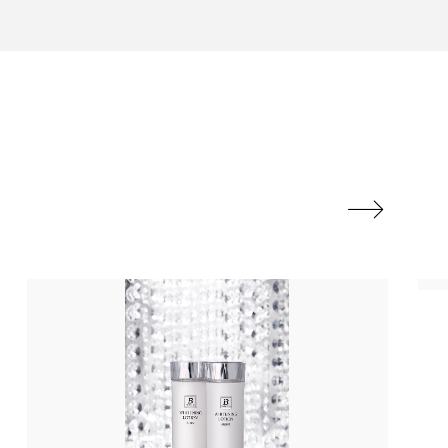
ル
ビタミンC誘導体
フレグランス 冬
ルスビューティー
マネジメント
ライフスタイル

リラックス効果
対策 冬 スキンケア
保湿と香り
保湿成分
方法
冬 髪 乾燥 改善 方法
冷え性改善