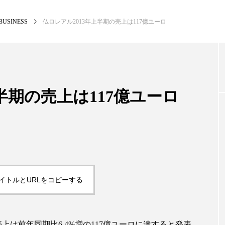
BUSINESS
仏ロレアル2013年上半期の売上は117億ユーロ
NEW POST
カテゴリー毎の最新記事
半期の売上は117億ユーロ
BUSINESS
PR
イトルとURLをコピーする
売上は前年同期比6.4%増の117億ユーロに達すると発表