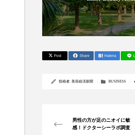
Post
Share
Hatena
L
AI
B2B
BeautyTech
投稿者:
美容経済新聞
BUSINESS
アスタキサンチン
アスレ
インタビュー
インナービ
ウェルネス
ウェルビーイ
男性の方が足のニオイに敏
カウンセラー
カウンセリ
感！ドクターシーラボ調査