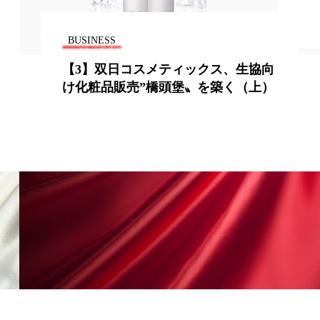
地政学リスク
BUSINESS
廃棄ロス
成分
【3】双日コスメティックス、生協向
け化粧品販売”橋頭堡〟を築く（上）
日焼け止め
温活女子
温活習慣
語辞典
男性美容
筋膜
精油
ネス
美容医療
ル
肌バリア
ウェルネス
酷暑