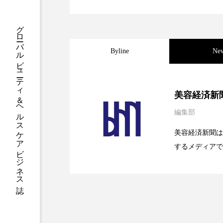
クレンジング
クローズア
グローバルビューティ＆ヘルスケアビジネス誌
コネクテッド・ビューティ
Byline
Ne
サプライチェーン
サプリ
スカルプ クレンジング 頻度
2026.08.04
パーフェクト社の「AI
美容経済新
ストレス
スパ
ス
編集部
2026.07.28
花王、化粧品事業で棚卸
SaaSモデル
セラミド保湿
セルフケア
美容経済新聞は
するメディアで
2026.07.20
【技術転用】ポーラの『
ディープクレンジング
デ
を防ぐDX戦略
ど、美容に関す
容業界の取材や
ナイトプロテイン
ナイト
容業界関係者に
バイオハッキング
バイオ
を企業理念とし
献すべく努力し