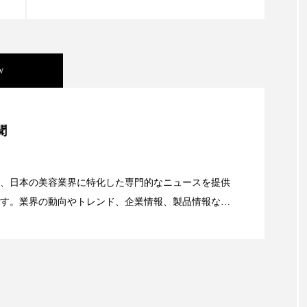
ップ
ケーススタディ
コグニティブヘルス
コスト
コミュニケーション
コルチゾール
サステナビリティ
w
サロンクレンジング
サロン戦略
サロン経営
スカルプケア
スキンケア
スキンケア 習慣
ス
美容」事例｜「死の谷」克服と酷暑を商機に変えるB2B
聞
マートウォッチ
スマートパッチ
スマートリング
セ
資産38%削減――AI需要予測で猛暑の欠品と過剰在庫
ソーシャルウェルネス
ソーシャルコマース
タン
、日本の美容業界に特化した専門的なニュースを提供
す。業界の動向やトレンド、企業情報、製品情報な
顔画像解析AI』が猛暑の建設現場に選ばれる理由
ジタルデトックス
デトックス
ドライヤー 温度 髪 ダメー
る幅広いテーマを取り上げています。 編集部では、美
情報収集、分析を行い、業界内外の最新情報を主に美
ルーティン 金木犀
パーソナライズ
バーチャルメイク
向けて発信しています。私たちは「キレイをふやす」
ミメティクス
バイオミメティック
バクチオール
て信頼性の高い情報提供を通じて美容業界の発展に貢
ています。