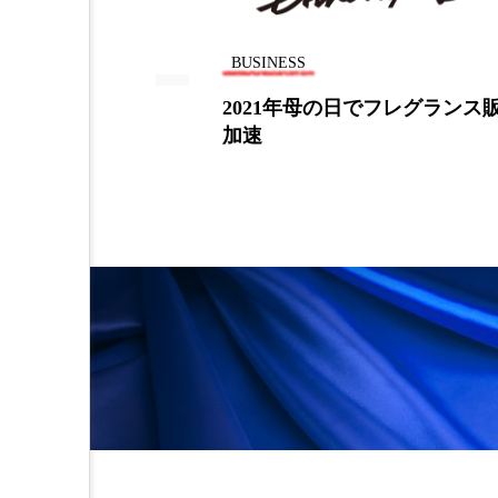
加工アプリ
加工フィルタ
BUSINESS
外出控え
夜 スキンケア 
ー、スキンケ
2021年母の日でフレグランス
加速
技術経営
技術転用
時間制限食
東洋医学
為替相場
熱中症対策
画像解析
発酵
睡
素髪ケア やり方
紫外線
美容業界
美的感覚
肌荒れ防止
脳
自