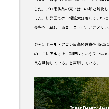
した。プロ用製品の売上は1.4%増と鈍化
超が「ながら美容」を実
SNSの「加工顔」と美容医療
った。新興国での市場拡大は著しく、特に
を有効に使いたい」が9
がもたらす可能性とこれか
長率を記録し、西ヨーロッパ、北アメリカ
2026.07.13
9
ジャンポール・アゴン最高経営責任者(CE
の、ロレアルは上半期増収という良い結果
長を期待している」と声明している。
Inner Beauty