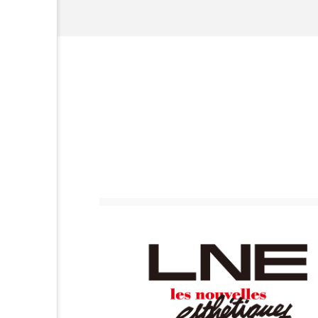
ハロウィン後スキンケア
ファシア
ファスティング
プロンプト
ヘアケア
ポジショニング
ボディケ
むくみ対策
むくみ改善
リカバリー
リカバリーウ
レチナール
レチノール
乾燥対策
乾燥肌対策
健康寿命
光老化
冬スキンケア
冬の乾燥肌