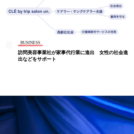
冷え性改善
加工アプリ
加工フィルター
加工顔
労働環境
国内市場
国際市場
地政学リスク
外出控え
夜 スキンケア 香り
BUSINESS
孤独
巡らせるケア
巡りケア
差別化
訪問美容事業社が家事代行業に進出 女性の社会進
出などをサポート
廃棄ロス
成分
技術経営
技術転用
抗酸化
抗酸化ケア
断食
新商品
日中関係
日焼け止め
時間制限食
東洋医学
梅雨
棚卸資産
汗ケア
温活スキンケア
温活女子
温活習慣