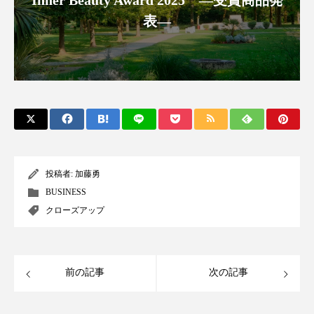
Inner Beauty Award 2025 ―受賞商品発
パーフェクト株式会社
バイオハッキング
表―
バイオミメティクス
バイオミメティック
バクチオール
バリア機能
ハロウィ
ハロウィン後スキンケア
ハロウィン翌日 肌リセット
ヒアルロン酸
投稿者:
加藤勇
ビジネスモデル
ビタミンC誘導体
ファシア
BUSINESS
クローズアップ
ファスティング
フィトレチノール
プチ断食
ブルーオーシャン
前の記事
次の記事
フレグランス 冬
プロンプト
ヘアケア