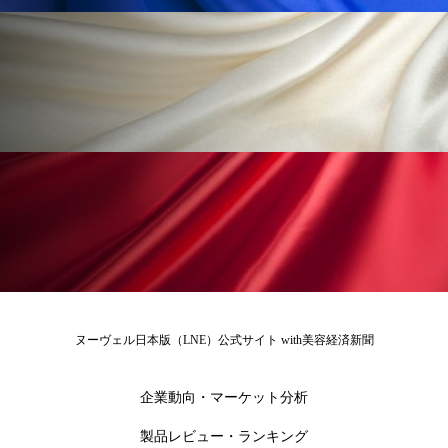
為替相場
熱中症対策
物流問題
特殊メイク
猛暑
生物模倣
用語辞典
男性美容
画像解析
発酵
睡眠
睡眠 美容 金木犀
睡眠美容
秋
秋 冷え
筋膜
精油
素髪ケア やり方
紫外線対策
美容
美容テック
美容と政治
美容ビジネス
美容医療
美容業界
美的感覚
美肌習慣
ヌーヴェル日本版（LNE）公式サイト with美容経済新聞
美脚習慣
老化
肌ケア
肌トラブル
企業動向・マーケット分析
肌バリア
肌荒れ防止
脳
自律神経
製品レビュー・ランキング