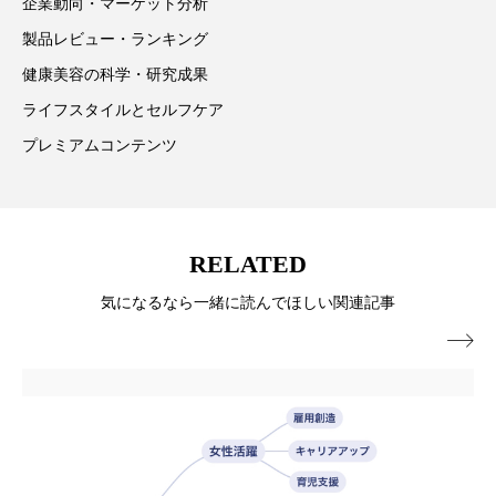
企業動向・マーケット分析
ローカル
ロンジェビティ
下半身美容
製品レビュー・ランキング
健康美容の科学・研究成果
乾燥 対策 冬 スキンケア
乾燥対策
ライフスタイルとセルフケア
乾燥肌対策
他者との再接続
企業・経済
プレミアムコンテンツ
価格改定
保湿
保湿と香り
保湿成分
健康寿命
光老化
免疫 肌
RELATED
冬 UVケア
冬 美容 習慣
気になるなら一緒に読んでほしい関連記事

冬 髪 ツヤ 出す 方法
冬 髪 乾燥 改善 方法
冬スキンケア
冬の乾燥肌
冬の印象美
冬の準備
冬美容
冷え対策