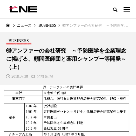
グローバルビューティ＆ヘルスケアビジネス誌
ニュース
BUSINESS
㊵アンファーの会社研究 ～予防医学を企業理念に掲げる、顧問医師団と薬用シャンプー等開発～（上）
NEW POST
カテゴリー毎の最新記事
BUSINESS
LIFESTYLE
BUSINESS
㊵アンファーの会社研究 ～予防医学を企業理念
に掲げる、顧問医師団と薬用シャンプー等開発～
（上）
2018.07.30
2025.04.26
SNSの「加工顔」と美容医療｜AI
GWI調査から読み解く2030年の
」
がもたらす可能性とこれから
都市型スパ――身近なウェルネ
の次世代モデル
2026.07.13
2026.08.06