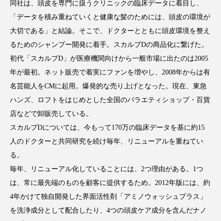
クローズアップ
ケーススタディ
同社は、頭皮を専門に扱うクリニックの臨床データに着目し、
「データを積み重ねていくと健康な髪のためには、頭皮の環境が
コグニティブヘルス
コスト削減
大切である」と結論。そこで、ドクターとともに頭皮環境を整え
るためのシャンプー開発に着手。スカルプDの商品化に繋げた。
コネクテッド・ビューティ
コミュニケーション
初代「スカルプD」が医療機関向けから一般市場に出たのは2005
コルチゾール
サステナビリティ
年が最初。ネット販売で着実にファンを増やし、2008年からは有
名芸能人をCMに起用。爆発的な売り上げとなった。現在、東急
サステナブル美容
サプライチェーン
ハンズ、ロフトをはじめとした全国のバラエティショップ・百貨
店などで卸販売している。
サプリ
サロンクレンジング
サロン戦略
スカルプDについては、今もって170万の臨床データを基に約15
人のドクターと共同研究を続け毎年、リニューアルを重ねてい
サロン経営
サロン連略
シャネル
る。
スカルプ クレンジング 頻度
スカルプケア
毎年、リニューアル化していることには、2つ理由がある。1つ
は、常に最先端のものを顧客に提供するため。2012年版には、約
スキンケア
スキンケア 習慣
4年かけて独自開発した界面活性剤「アミノウォッシュプラス」
を洗浄成分として配合したり、4つの頭皮ケア成分を含んだナノ
スキンケアルーティン
ストレス
スパ