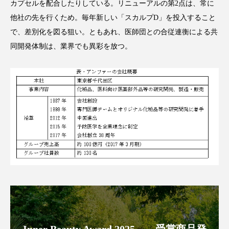
カプセルを配合したりしている。リニューアルの第2点は、常に
スマートウォッチ
スマートパッチ
他社の先を行くため。毎年新しい「スカルプD」を投入すること
で、差別化を図る狙い。ともあれ、医師団との合従連衡による共
スマートリング
セーフプレイス
セラミド
同開発体制は、業界でも異彩を放つ。
セラミド保湿
セルフケア
ソーシャルウェルネス
ソーシャルコマース
タンパク質
ディープクレンジング
デジタルデトックス
デトックス
ドライヤー 温度 髪 ダメージ
ナイアシンアミド
ナイトプロテイン
ナイトルーティン 金木犀
パーソナライズ
バーチャルメイク