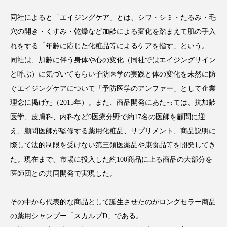
アンチエイジング
アンチソリチュード
同社によると「エイジングケア」とは、シワ・シミ・たるみ・毛
穴の開き・くすみ・乾燥など加齢による変化を踏まえて肌の手入
インタビュー
インナービューティー 冷え
れをする「年齢に応じた化粧品等によるケアを指す」という。
インナービューティーアワード2025受賞商品
同社は、加齢に伴う身体や心の変化（同社ではエイジングサイン
と呼ぶ）に気づいてもらい予防医学の実践と体の変化を未然に防
ウェアラブルデバイス
ウェルネス
ぐエイジングケアについて「予防医学のアンファー」として企業
理念に掲げた（2015年）。また、商品開発にあたっては、抗加齢
ウェルビーイング
エイジングケア
医学、皮膚科、内科など9医療分野で約17名の医師を顧問に迎
エクソソーム
オーガニック
オゾン
え、顧問医師が監修する薬用化粧品、サプリメント、商品説明に
際して法的制限を受けない第三類医薬品や康食品等を開発してき
カウンセラー
カウンセリング
た。現在まで、市場に投入した約100商品に上る商品の大部分を
医師団との共同開発で実現した。
カカイオイル
ガジェット
キーワード
その中から代表的な商品として誕生させたのがロングセラー商品
クルエルティフリー
クレンジング
の薬用シャンプー「スカルプD」である。