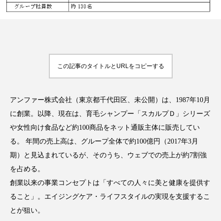
FEATURED
注目の企画
この記事のタイトルとURLをコピーする
アンファー株式会社（東京都千代田区、未公開）は、1987年10月
TAG LIST
タグ一覧
に創業。以降、現在は、育毛シャンプー「スカルプＤ」シリーズ
や女性向け食品など約100商品をネット通販主体に販売してい
AI
B2B
BeautyTech
ChatGPT
る。 年間の売上高は、グループ全体で約100億円（2017年3月
期）と見込まれているが、そのうち、ウェブでの売上が約7割強
Gemini
Instagram
SaaS
SNS
を占める。
TikTok
アスタキサンチン
創業以来の事業コンセプトは「すべての人々に美と健康を提供す
ること」。エイジングケア・ライフスタイルの実現を支援するこ
アスレジャーコスメ
アレルギー
アロマ
とが狙い。