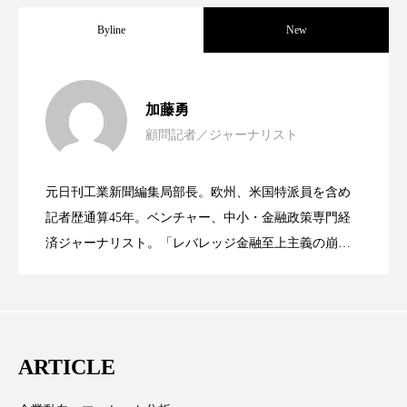
ペアトリートメント
ヘッドスパ
Byline
New
ヘルスケア
ヘルスビューティー
女性経営者連載１１・ミック・ケミスト
2021.11.30
ポジショニング
ボディケア
ホルモン
加藤勇
マーケティング
マイクロスパ
顧問記者／ジャーナリスト
女性経営者連載１１・ミック・ケミスト
2021.11.26
リー（下） ～営業と技術が一体となっ
マネジメント
むくみ対策
むくみ改善
元日刊工業新聞編集局部長。欧州、米国特派員を含め
女性経営者連載１１・ミック・ケミスト
2021.11.26
リー （下） ～営業と技術が一体とな
記者歴通算45年。ベンチャー、中小・金融政策専門経
てOEM受注～
メンズスキンケア
メンタルケア
済ジャーナリスト。「レバレッジ金融至上主義の崩
メンタルヘルス
ライフスタイル
壊」など著述多数。本誌では主に、経済部門、企業取
リー（上） ～研究所で自前化粧品を開
ってOEM受注～
材を担当。
リカバリー
リカバリーウェア
リサーチ
発、クリーム人気商品に～
リナロール 効果
リラクゼーション
ARTICLE
リラックス効果
レチナール
レチノール