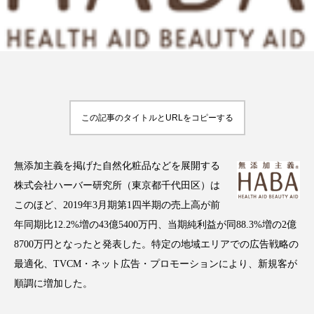
FEATURED
注目の企画
この記事のタイトルとURLをコピーする
TAG LIST
タグ一覧
無添加主義を掲げた自然化粧品などを展開する
株式会社ハーバー研究所（東京都千代田区）は
AI
B2B
BeautyTech
ChatGPT
このほど、2019年3月期第1四半期の売上高が前
年同期比12.2%増の43億5400万円、当期純利益が同88.3%増の2億
Gemini
Instagram
SaaS
SNS
8700万円となったと発表した。特定の地域エリアでの広告戦略の
TikTok
アスタキサンチン
最適化、TVCM・ネット広告・プロモーションにより、新規客が
順調に増加した。
アスレジャーコスメ
アレルギー
アロマ