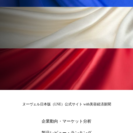
ローカル
ロンジェビティ
下半身美容
乾燥 対策 冬 スキンケア
乾燥対策
乾燥肌対策
他者との再接続
企業・経済
価格改定
保湿
保湿と香り
保湿成分
健康寿命
光老化
免疫 肌
冬 UVケア
冬 美容 習慣
冬 髪 ツヤ 出す 方法
冬 髪 乾燥 改善 方法
ヌーヴェル日本版（LNE）公式サイト with美容経済新聞
冬スキンケア
冬の乾燥肌
冬の印象美
企業動向・マーケット分析
冬の準備
冬美容
冷え対策
製品レビュー・ランキング