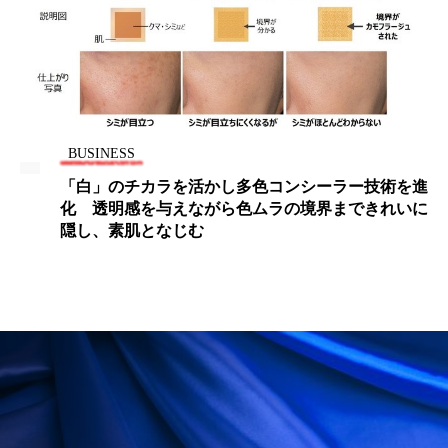
ペアトリートメント
ヘッドスパ
ヘルスケア
ヘルスビューティー
ポジショニング
ボディケア
ホルモン
マーケティング
マイクロスパ
BUSINESS
「白」のチカラを活かし多色コンシーラー技術を進
マネジメント
むくみ対策
むくみ改善
化 透明感を与えながら色ムラの境界まできれいに
隠し、素肌となじむ
メンズスキンケア
メンタルケア
メンタルヘルス
ライフスタイル
リカバリー
リカバリーウェア
リサーチ
リナロール 効果
リラクゼーション
リラックス効果
レチナール
レチノール