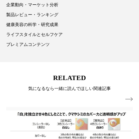
企業動向・マーケット分析
パーフェクト株式会社
バイオハッキング
製品レビュー・ランキング
バイオミメティクス
バイオミメティック
健康美容の科学・研究成果
ライフスタイルとセルフケア
バクチオール
バリア機能
ハロウィ
プレミアムコンテンツ
ハロウィン後スキンケア
ハロウィン翌日 肌リセット
ヒアルロン酸
RELATED
ビジネスモデル
ビタミンC誘導体
ファシア
気になるなら一緒に読んでほしい関連記事
ファスティング
フィトレチノール

プチ断食
ブルーオーシャン
フレグランス 冬
プロンプト
ヘアケア