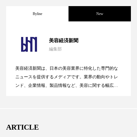
スマートウォッチ
スマートパッチ
Byline
New
スマートリング
セーフプレイス
セラミド
パーフェクト社の「AI美容」事例｜「死
2026.08.04
セラミド保湿
セルフケア
美容経済新聞
編集部
花王、化粧品事業で棚卸資産38%削減
ソーシャルウェルネス
ソーシャルコマース
2026.07.28
の谷」克服と酷暑を商機に変えるB2B
美容経済新聞は、日本の美容業界に特化した専門的な
タンパク質
ディープクレンジング
【技術転用】ポーラの『顔画像解析AI』
2026.07.20
――AI需要予測で猛暑の欠品と過剰在庫
ニュースを提供するメディアです。業界の動向やトレ
SaaSモデル
デジタルデトックス
デトックス
ンド、企業情報、製品情報など、美容に関する幅広い
テーマを取り上げています。 編集部では、美容業界の
が猛暑の建設現場に選ばれる理由
を防ぐDX戦略
ドライヤー 温度 髪 ダメージ
ナイアシンアミド
取材や情報収集、分析を行い、業界内外の最新情報を
主に美容業界関係者に向けて発信しています。私たち
ナイトプロテイン
ナイトルーティン 金木犀
は「キレイをふやす」を企業理念として信頼性の高い
ARTICLE
パーソナライズ
バーチャルメイク
情報提供を通じて美容業界の発展に貢献すべく努力し
ています。