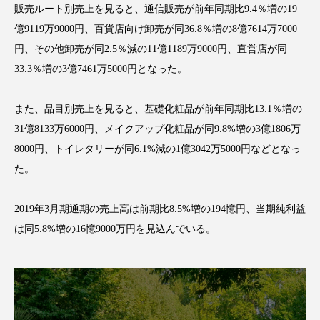
販売ルート別売上を見ると、通信販売が前年同期比9.4％増の19
アンチエイジング
アンチソリチュード
億9119万9000円、百貨店向け卸売が同36.8％増の8億7614万7000
インタビュー
インナービューティー 冷え
円、その他卸売が同2.5％減の11億1189万9000円、直営店が同
33.3％増の3億7461万5000円となった。
インナービューティーアワード2025受賞商品
また、品目別売上を見ると、基礎化粧品が前年同期比13.1％増の
ウェアラブルデバイス
ウェルネス
31億8133万6000円、メイクアップ化粧品が同9.8%増の3億1806万
8000円、トイレタリーが同6.1%減の1億3042万5000円などとなっ
ウェルビーイング
エイジングケア
た。
エクソソーム
オーガニック
オゾン
2019年3月期通期の売上高は前期比8.5%増の194憶円、当期純利益
カウンセラー
カウンセリング
は同5.8%増の16憶9000万円を見込んでいる。
カカイオイル
ガジェット
キーワード
クルエルティフリー
クレンジング