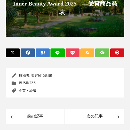
クローズアップ
ケーススタディ
Inner Beauty Award 2025 ―受賞商品発
表―
コグニティブヘルス
コスト削減
コネクテッド・ビューティ
コミュニケーション
コルチゾール
サステナビリティ
サステナブル美容
サプライチェーン
サプリ
サロンクレンジング
サロン戦略
投稿者:
美容経済新聞
BUSINESS
サロン経営
サロン連略
シャネル
企業・経済
スカルプ クレンジング 頻度
スカルプケア
スキンケア
スキンケア 習慣
前の記事
次の記事
スキンケアルーティン
ストレス
スパ