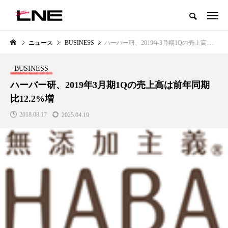
グローバルビューティ＆ヘルスケアビジネス誌
ニュース
BUSINESS
ハーバー研、2019年3月期1Qの売上高は前年同期比12.2%増
NEW POST
カテゴリー毎の最新記事
BUSINESS
LIFESTYLE
BUSINESS
ハーバー研、2019年3月期1Qの売上高は前年同期
比12.2%増
2018.08.17
2025.04.19
SNSの「加工顔」と美容医療｜AI
GWI調査から読み解く2030年の
」
がもたらす可能性とこれから
都市型スパ――身近なウェルネ
の次世代モデル
2026.07.13
2026.08.06