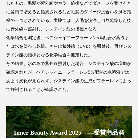
したもの。毛髪が紫外線やカラー施術などでダメージを受けると
パーフェクト株式会社
バイオハッキング
毛髪内で増えると指摘されるなど毛髪のダメージ度合いを測る指
バイオミメティクス
バイオミメティック
標の一つとされている。実験では、人毛を洗浄し自然乾燥した後
に赤外線を照射し、システイン酸の指標となる。
バクチオール
バリア機能
ハロウィ
化学結合を測定後、ヘアシャイニーフラーレン5％配合水溶液ま
たは水を塗布し乾燥。さらに紫外線（UVB）を照射後、再びシス
ハロウィン後スキンケア
テイン酸の指標となる化学結合を測定した。
その結果、水のみで紫外線照射した場合、システイン酸の増加が
ハロウィン翌日 肌リセット
ヒアルロン酸
確認されたが、ヘアシャイニーフラーレン5％配合の水溶液では
ビジネスモデル
ビタミンC誘導体
ファシア
あまり変化が見られず、システイン酸の生成がフラーレンによっ
て抑制されることが確認された。
ファスティング
フィトレチノール
プチ断食
ブルーオーシャン
フレグランス 冬
プロンプト
ヘアケア
Inner Beauty Award 2025 ―受賞商品発