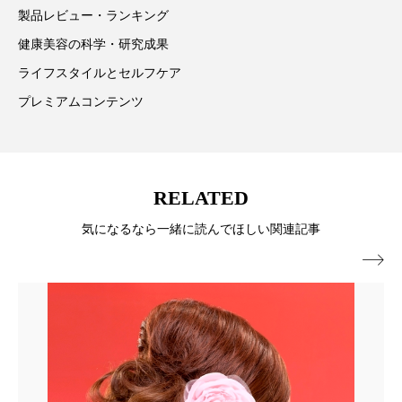
製品レビュー・ランキング
冷え性改善
加工アプリ
加工フィルター
健康美容の科学・研究成果
加工顔
労働環境
国内市場
国際市場
ライフスタイルとセルフケア
プレミアムコンテンツ
地政学リスク
外出控え
夜 スキンケア 香り
孤独
巡らせるケア
巡りケア
差別化
廃棄ロス
成分
技術経営
技術転用
RELATED
気になるなら一緒に読んでほしい関連記事
抗酸化
抗酸化ケア
断食
新商品

日中関係
日焼け止め
時間制限食
東洋医学
梅雨
棚卸資産
汗ケア
温活スキンケア
温活女子
温活習慣