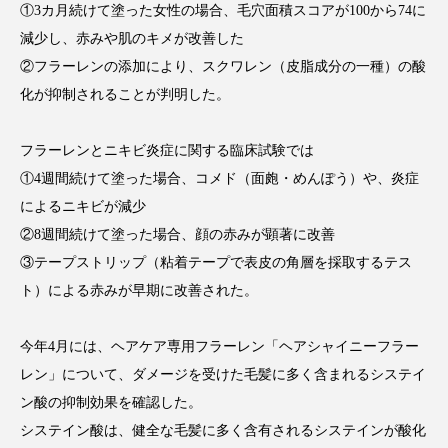
①3カ月続けて塗った女性の場合、毛穴面積スコアが100から74に
スマートウォッチ
スマートパッチ
減少し、赤みや肌のキメが改善した
②フラーレンの添加により、スクワレン（皮脂成分の一種）の酸
スマートリング
セーフプレイス
セラミド
化が抑制されることが判明した。
セラミド保湿
セルフケア
フラーレンとニキビ炎症に関する臨床試験では
ソーシャルウェルネス
ソーシャルコマース
①4週間続けて塗った場合、コメド（面皰・めんぽう）や、炎症
によるニキビが減少
タンパク質
ディープクレンジング
②8週間続けて塗った場合、顔の赤みが顕著に改善
③テープストリップ（粘着テープで表皮の角層を採取するテス
デジタルデトックス
デトックス
ト）による赤みが早期に改善された。
ドライヤー 温度 髪 ダメージ
ナイアシンアミド
今年4月には、ヘアケア専用フラーレン「ヘアシャイニーフラー
ナイトプロテイン
ナイトルーティン 金木犀
レン」について、ダメージを受けた毛髪に多く含まれるシステイ
ン酸の抑制効果を確認した。
パーソナライズ
バーチャルメイク
システイン酸は、健全な毛髪に多く含有されるシステインが酸化