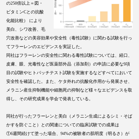
の250倍以上＝図・
アンチエイジング
アンチソリチュード
ビタミンCとの抗酸
インタビュー
インナービューティー 冷え
化能比較） により
美白、シワ改善、毛
インナービューティーアワード2025受賞商品
穴改善などの美容効果や安全性（毒性試験）に関わる試験を行っ
てフラーレンのエビデンスを実証した。
ウェアラブルデバイス
ウェルネス
同社はフラーレンの安全性に関わる毒性試験については、経口、
皮膚、眼、光毒性など医薬部外品（添加剤）の申請に必要な9項
ウェルビーイング
エイジングケア
目の試験やヒトパッチテスト試験を実施するなどすべてにおいて
エクソソーム
オーガニック
オゾン
安全性を確認した。また、ケタ外れの抗酸化作用から発展させ、
メラニン産生抑制機能や細胞死の抑制など様々なエビデンスを取
カウンセラー
カウンセリング
得し、その研究成果を学会で発表している。
カカイオイル
ガジェット
キーワード
同社が行ったフラーレンと美白（メラニン生成によるシミ・そば
クルエルティフリー
クレンジング
かすを防ぐこと）との関連についての臨床試験での成果は
①6週間続けて塗った場合、94%の被験者の肌明度（明るさ）が