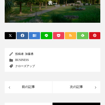
ペアトリートメント
ヘッドスパ
表―
ヘルスケア
ヘルスビューティー
ポジショニング
ボディケア
ホルモン
マーケティング
マイクロスパ
マネジメント
むくみ対策
むくみ改善
投稿者:
加藤勇
メンズスキンケア
メンタルケア
BUSINESS
クローズアップ
メンタルヘルス
ライフスタイル
リカバリー
リカバリーウェア
リサーチ
前の記事
次の記事
リナロール 効果
リラクゼーション
リラックス効果
レチナール
レチノール