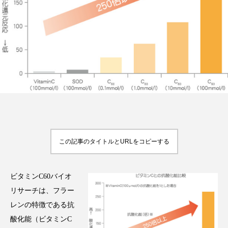
FEATURED
注目の企画
TAG LIST
タグ一覧
AI
B2B
BeautyTech
ChatGPT
この記事のタイトルとURLをコピーする
Gemini
Instagram
SaaS
SNS
ビタミンC60バイオ
TikTok
アスタキサンチン
リサーチは、フラー
レンの特徴である抗
アスレジャーコスメ
アレルギー
アロマ
酸化能（ビタミンC