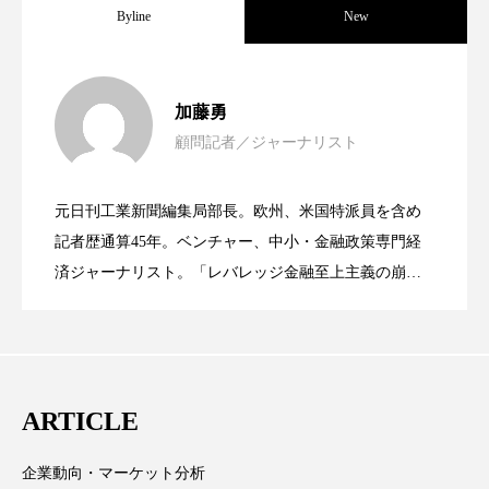
Byline
New
ローカル
ロンジェビティ
下半身美容
女性経営者連載１１・ミック・ケミスト
2021.11.30
乾燥 対策 冬 スキンケア
乾燥対策
加藤勇
乾燥肌対策
他者との再接続
企業・経済
顧問記者／ジャーナリスト
女性経営者連載１１・ミック・ケミスト
2021.11.26
リー（下） ～営業と技術が一体となっ
価格改定
保湿
保湿と香り
保湿成分
元日刊工業新聞編集局部長。欧州、米国特派員を含め
女性経営者連載１１・ミック・ケミスト
2021.11.26
リー （下） ～営業と技術が一体とな
記者歴通算45年。ベンチャー、中小・金融政策専門経
てOEM受注～
健康寿命
光老化
免疫 肌
済ジャーナリスト。「レバレッジ金融至上主義の崩
冬 UVケア
冬 美容 習慣
壊」など著述多数。本誌では主に、経済部門、企業取
リー（上） ～研究所で自前化粧品を開
ってOEM受注～
材を担当。
冬 髪 ツヤ 出す 方法
冬 髪 乾燥 改善 方法
発、クリーム人気商品に～
冬スキンケア
冬の乾燥肌
冬の印象美
ARTICLE
冬の準備
冬美容
冷え対策
企業動向・マーケット分析