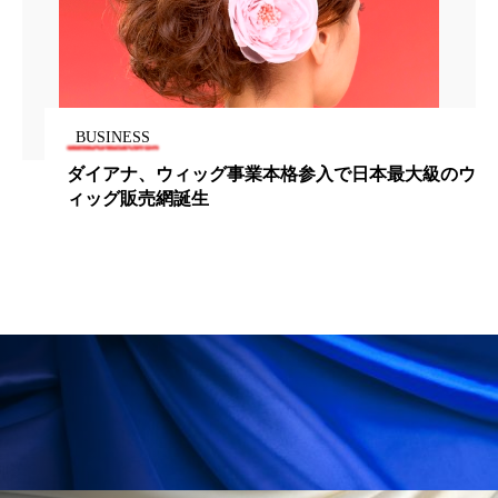
為替相場
熱中症対策
物流問題
特殊メイク
猛暑
生物模倣
用語辞典
男性美容
画像解析
発酵
睡眠
BUSINESS
睡眠 美容 金木犀
睡眠美容
秋
ダイアナ、ウィッグ事業本格参入で日本最大級のウ
ィッグ販売網誕生
秋 冷え
筋膜
精油
素髪ケア やり方
紫外線対策
美容
美容テック
美容と政治
美容ビジネス
美容医療
美容業界
美的感覚
美肌習慣
美脚習慣
老化
肌ケア
肌トラブル
肌バリア
肌荒れ防止
脳
自律神経