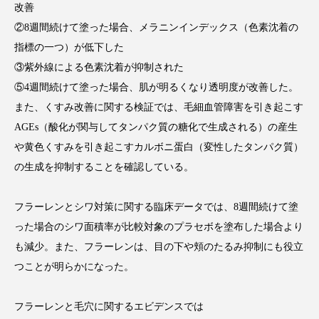
クローズアップ
ケーススタディ
改善
②8週間続けて塗った場合、メラニンインデックス（色素沈着の
コグニティブヘルス
コスト削減
指標の一つ）が低下した
③紫外線による色素沈着が抑制された
コネクテッド・ビューティ
コミュニケーション
⑤4週間続けて塗った場合、肌が明るくなり透明度が改善した。
コルチゾール
サステナビリティ
また、くすみ改善に関する検証では、毛細血管障害を引き起こす
AGEs（酸化が関与してタンパク質の糖化で生成される）の産生
サステナブル美容
サプライチェーン
や黄色くすみを引き起こすカルボニ蛋白（変性したタンパク質）
の生成を抑制することを確認している。
サプリ
サロンクレンジング
サロン戦略
サロン経営
サロン連略
シャネル
フラーレンとシワ対策に関する臨床データでは、8週間続けて塗
った場合のシワ面積率が比較対象のプラセボを塗布した場合より
スカルプ クレンジング 頻度
スカルプケア
も減少。また、フラーレンは、目の下や頬のたるみ抑制にも役立
つことが明らかになった。
スキンケア
スキンケア 習慣
フラーレンと毛穴に関するエビデンスでは
スキンケアルーティン
ストレス
スパ