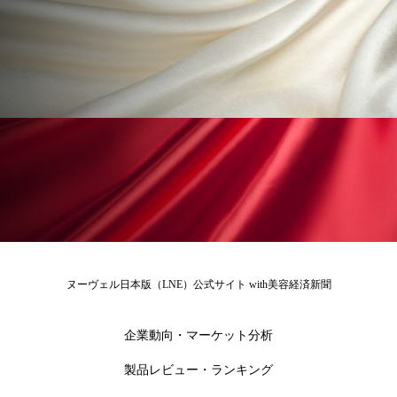
花王
血行促進
過剰在庫
都市型美容ウェルネス
酷暑
金木犀 スキンケア
金木犀 香り 効果
需要予測
頭皮 保湿 ミスト おすすめ
香り
香り メンタルケア
香りケア
香りの重ね使い
香料
香水 レイヤリング
香水の持続
高市政権
高齢社会
ヌーヴェル日本版（LNE）公式サイト with美容経済新聞
髪 静電気 冬 対策
髪のバリア機能 とは
企業動向・マーケット分析
製品レビュー・ランキング