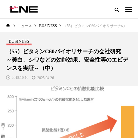
グローバルビューティ＆ヘルスケアビジネス誌
ニュース
BUSINESS
（55）ビタミンC60バイオリサーチの会社研究 ～美白、シワなどの効能効果、安全性等のエビデンスを実証～（中）
NEW POST
カテゴリー毎の最新記事
BUSINESS
LIFESTYLE
BUSINESS
（55）ビタミンC60バイオリサーチの会社研究
～美白、シワなどの効能効果、安全性等のエビデ
ンスを実証～（中）
2018.10.16
2025.04.26
SNSの「加工顔」と美容医療｜AI
GWI調査から読み解く2030年の
」
がもたらす可能性とこれから
都市型スパ――身近なウェルネ
の次世代モデル
2026.07.13
2026.08.06