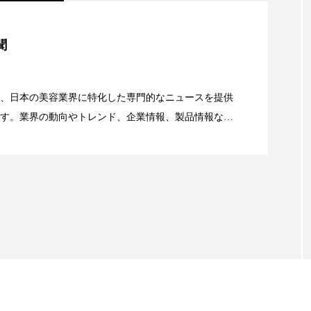
美容」事例｜「死の谷」克服と酷暑を商機に変えるB2B
聞
資産38%削減――AI需要予測で猛暑の欠品と過剰在庫
、日本の美容業界に特化した専門的なニュースを提供
す。業界の動向やトレンド、企業情報、製品情報な
顔画像解析AI』が猛暑の建設現場に選ばれる理由
る幅広いテーマを取り上げています。 編集部では、美
情報収集、分析を行い、業界内外の最新情報を主に美
向けて発信しています。私たちは「キレイをふやす」
て信頼性の高い情報提供を通じて美容業界の発展に貢
ています。