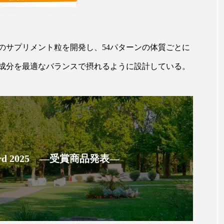
ー
加工顔
労働環境
国内市場
国際市場
香り
孤独
巡らせるケア
巡りケア
差別化
のサプリメント粒を開発し、54パターンの体質ごとに
抗酸化
抗酸化ケア
断食
新商品
日中関係
成分を最適なバランスで摂れるように設計している。
梅雨
棚卸資産
汗ケア
温活スキンケア
物流問題
特殊メイク
猛暑
生物模倣
用
眠
睡眠 美容 金木犀
睡眠美容
秋
秋 冷え
 Award 2025 ―受賞商品発表―
対策
美容
美容テック
美容と政治
美容ビジ
美肌習慣
美脚習慣
老化
肌ケア
肌トラブ
律神経
花王
血行促進
過剰在庫
都市型美容