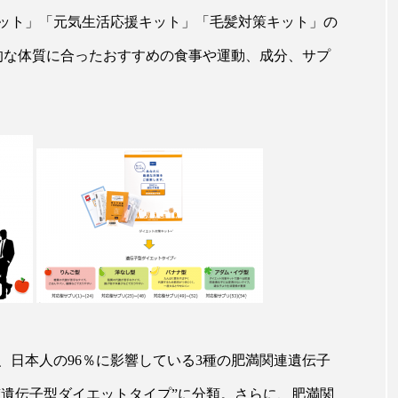
ップ
ケーススタディ
コグニティブヘルス
コスト
ット」「元気生活応援キット」「毛髪対策キット」の
的な体質に合ったおすすめの食事や運動、成分、サプ
コミュニケーション
コルチゾール
サステナビリティ
サロンクレンジング
サロン戦略
サロン経営
スカルプケア
スキンケア
スキンケア 習慣
ス
マートウォッチ
スマートパッチ
スマートリング
セ
ソーシャルウェルネス
ソーシャルコマース
タン
ジタルデトックス
デトックス
ドライヤー 温度 髪 ダメー
ルーティン 金木犀
パーソナライズ
バーチャルメイク
ミメティクス
バイオミメティック
バクチオール
、日本人の96％に影響している3種の肥満関連遺伝子
つの“遺伝子型ダイエットタイプ”に分類。さらに、肥満関