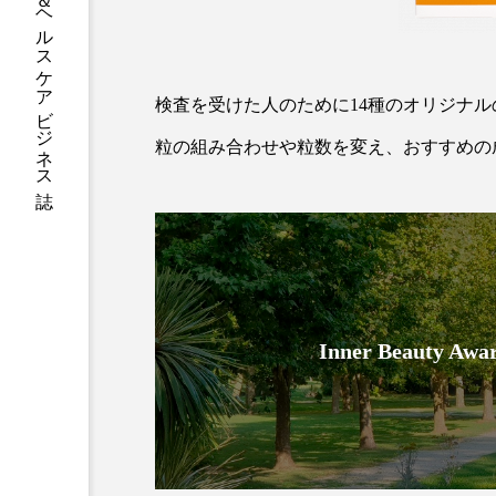
グローバルビューティ＆ヘルスケアビジネス誌
加工アプリ
加工フィルタ
外出控え
夜 スキンケア 
検査を受けた人のために14種のオリジナル
技術経営
技術転用
粒の組み合わせや粒数を変え、おすすめの
時間制限食
東洋医学
為替相場
熱中症対策
画像解析
発酵
睡
Inner Beauty
素髪ケア やり方
紫外線
美容業界
美的感覚
肌荒れ防止
脳
自