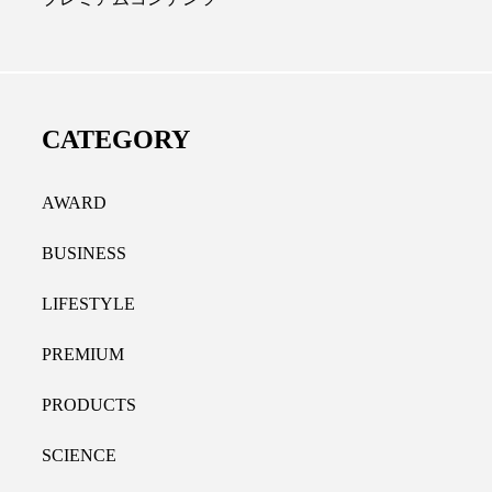
ール代替成分とは？バクチ
女性の9割超が「ながら
やレチナールなど4成分の効
践、「時間を有効に使い
用法
9％
CATEGORY
.07.30
2021.11.09
AWARD
BUSINESS
LIFESTYLE
PREMIUM
PRODUCTS
SCIENCE