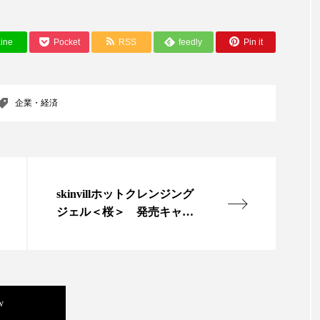
 香り 効果
需要予測
頭皮 保湿 ミスト おすすめ
ine
Pocket
RSS
feedly
Pin it
香料
香水 レイヤリング
香水の持続
高市
リア機能 とは
企業・経済
skinvillホットクレンジング
ジェル＜桜＞ 発売キャン
ペーン開始
w