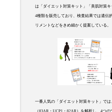
クレンジング
クローズア
は「ダイエット対策キット」「美肌対策キ
4種類を販売しており、検査結果では遺伝
コネクテッド・ビューティ
リメントなどをきめ細かく提案している。
サプライチェーン
サプリ
スカルプ クレンジング 頻度
ストレス
スパ
ス
セラミド保湿
セルフケア
ディープクレンジング
デ
ナイトプロテイン
ナイト
バイオハッキング
バイオ
一番人気の「ダイエット対策キット」では
（β3AR・UCP1・β2AR）を解析し、4