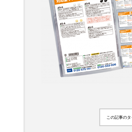
加工顔」と美容医療｜AI
GWI調査から読み解く203
す可能性とこれから
市型スパ――身近なウェル
次世代モデル
3
2026.08.06
この記事のタ