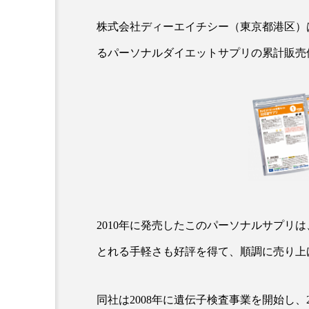
株式会社ディーエイチシー（東京都港区）
るパーソナルダイエットサプリの累計販売
AI
B2B
BeautyTech
アスタキサンチン
アスレ
インタビュー
インナービ
2010年に発売したこのパーソナルサプリ
とれる手軽さも好評を得て、順調に売り上
ウェルネス
ウェルビーイ
カウンセラー
カウンセリ
同社は2008年に遺伝子検査事業を開始し、