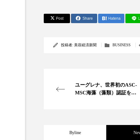
金木犀 スキンケア
金木犀
Post
Share
Hatena
L
香りケア
香りの重ね使い
髪 静電気 冬 対策
髪のバ
投稿者:
美容経済新聞
BUSINESS
ユーグレナ、世界初のASC-
MSC海藻（藻類）認証を取
得
Byline
Ne