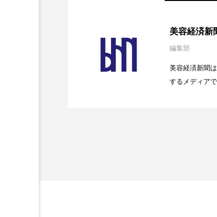
2026.08.04
パーフェクト社の「AI
美容経済新
編集部
2026.07.28
花王、化粧品事業で棚卸
SaaSモデル
美容経済新聞は
するメディアで
2026.07.20
【技術転用】ポーラの『
を防ぐDX戦略
ど、美容に関す
容業界の取材や
容業界関係者に
を企業理念とし
献すべく努力し