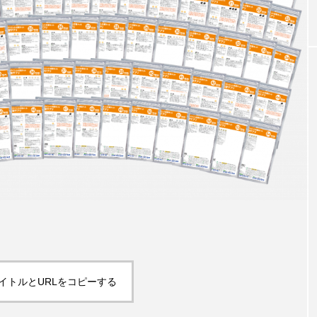
0年の都
青山メディカルクリニック｜本郷
レチノ
ネスの
玲 院長：内科と循環器専門医の知
オール
見が切り拓く、再生医療と統合医
果と活
療の新たな価値
2026
2026.04.28
FEATURED
注目の企画
イトルとURLをコピーする