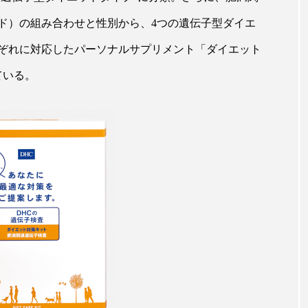
ハロウィン翌日 肌リセット
ヒアルロン酸
ビジネスモデ
ド）の組み合わせと性別から、4つの遺伝子型ダイエ
フィトレチノール
プチ断食
ブルーオーシャン
れぞれに対応したパーソナルサプリメント「ダイエット
ペアトリートメント
ヘッドスパ
ヘルスケア
ヘ
ている。
ア
ホルモン
マーケティング
マイクロスパ
メンズスキンケア
メンタルケア
メンタルヘルス
ェア
リサーチ
リナロール 効果
リラクゼーション
ローカル
ロンジェビティ
下半身美容
乾燥 
他者との再接続
企業・経済
価格改定
保湿
免疫 肌
冬 UVケア
冬 美容 習慣
冬 髪 ツヤ 出す 
冬の印象美
冬の準備
冬美容
冷え対策