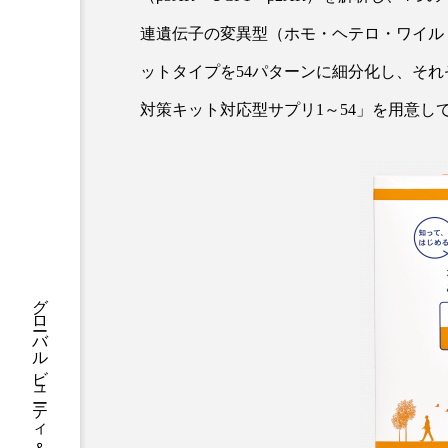
ハロウィン後スキンケア
連遺伝子の変異型（ホモ・ヘテロ・ワイル
ファシア
ファスティング
ットタイプを54パターンに細分化し、そ
プロンプト
ヘアケア
対策キット対応型サプリ1～54」を用意し
ポジショニング
ボディケ
むくみ対策
むくみ改善
リカバリー
リカバリーウ
レチナール
レチノール
乾燥対策
乾燥肌対策
健康寿命
光老化
冬スキンケア
冬の乾燥肌