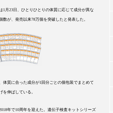
は1月23日、ひとりひとりの体質に応じて成分が異な
個数が、発売以来78万個を突破したと発表した。
TAG LIST
タグ一覧
ChatGPT
Gemini
Instagram
SaaS
SN
ジャーコスメ
アレルギー
アロマ
アンチエイジン
ューティー 冷え
インナービューティーアワード2025受賞商品
は、体質に合った成分が1回分ごとの個包装でまとめて
げを伸ばしている。
ング
エイジングケア
エクソソーム
オーガニック
ング
カカイオイル
ガジェット
キーワード
2018年で10周年を迎えた。遺伝子検査キットシリーズ