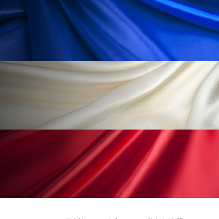
ローカル
ロンジェビティ
下半身美容
乾燥 対策 冬 スキンケア
乾燥対策
乾燥肌対策
他者との再接続
企業・経済
価格改定
保湿
保湿と香り
保湿成分
健康寿命
光老化
免疫 肌
冬 UVケア
冬 美容 習慣
冬 髪 ツヤ 出す 方法
冬 髪 乾燥 改善 方法
冬スキンケア
冬の乾燥肌
冬の印象美
冬の準備
冬美容
冷え対策