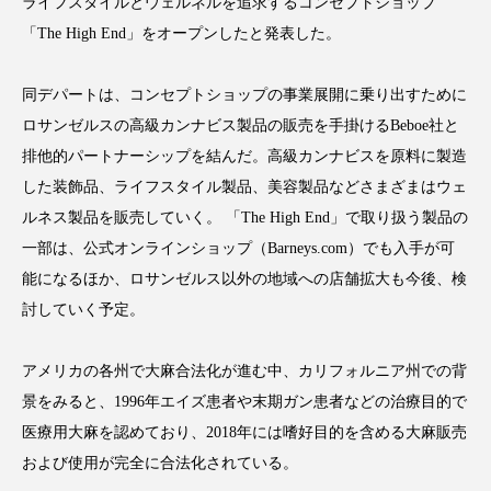
ライフスタイルとウェルネルを追求するコンセプトショップ
アンチエイジング
アンチソリチュード
「The High End」をオープンしたと発表した。
インタビュー
インナービューティー 冷え
同デパートは、コンセプトショップの事業展開に乗り出すために
インナービューティーアワード2025受賞商品
ロサンゼルスの高級カンナビス製品の販売を手掛けるBeboe社と
排他的パートナーシップを結んだ。高級カンナビスを原料に製造
ウェアラブルデバイス
ウェルネス
した装飾品、ライフスタイル製品、美容製品などさまざまはウェ
ルネス製品を販売していく。 「The High End」で取り扱う製品の
ウェルビーイング
エイジングケア
一部は、公式オンラインショップ（Barneys.com）でも入手が可
能になるほか、ロサンゼルス以外の地域への店舗拡大も今後、検
エクソソーム
オーガニック
オゾン
討していく予定。
カウンセラー
カウンセリング
アメリカの各州で大麻合法化が進む中、カリフォルニア州での背
カカイオイル
ガジェット
キーワード
景をみると、1996年エイズ患者や末期ガン患者などの治療目的で
医療用大麻を認めており、2018年には嗜好目的を含める大麻販売
クルエルティフリー
クレンジング
および使用が完全に合法化されている。