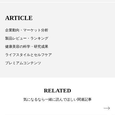
パーフェクト株式会社
バイオハッキング
向、新規ビジネスモデルなどを担当。現在はロンドン
に在住
ARTICLE
バイオミメティクス
バイオミメティック
バクチオール
バリア機能
ハロウィ
企業動向・マーケット分析
製品レビュー・ランキング
ハロウィン後スキンケア
健康美容の科学・研究成果
ハロウィン翌日 肌リセット
ヒアルロン酸
ライフスタイルとセルフケア
プレミアムコンテンツ
ビジネスモデル
ビタミンC誘導体
ファシア
ファスティング
フィトレチノール
RELATED
プチ断食
ブルーオーシャン
気になるなら一緒に読んでほしい関連記事
フレグランス 冬
プロンプト
ヘアケア
