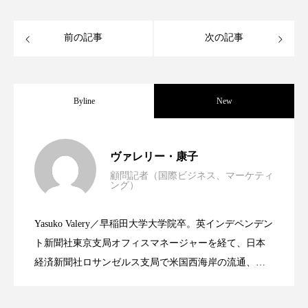
スマートウォッチ
スマートパッチ
前の記事
次の記事
スマートリング
セーフプレイス
セラミド
セラミド保湿
セルフケア
Byline
New
ソーシャルウェルネス
ソーシャルコマース
世界の化粧品市場2025年展望：P&G・
2025.06.11
タンパク質
ディープクレンジング
ヴァレリー・康子
顧問記者（国際ビジネス、マーケティ
ング）
デジタルデトックス
デトックス
資生堂、「女性研究者サイエンスグラン
2023.06.30
LVMH・ロレアルの戦略と日本企業の課
ドライヤー 温度 髪 ダメージ
ナイアシンアミド
Yasuko Valery／早稲田大学大学院卒。英インデペンデン
米バイオテクノロジー企業アミリス、
2023.06.29
ト」の第16回受賞者決定
ト新聞社東京支局オフィスマネージャーを経て、日本
題
ナイトプロテイン
ナイトルーティン 金木犀
経済新聞社ロサンゼルス支局で米国西海岸の流通、産
業分野を専門に記者経験を積む。本紙では主に、米国
パーソナライズ
バーチャルメイク
CEO退任と世界的な人員削除を発表
欧州の海外メーカー、ブランドの動向、海外市場の動