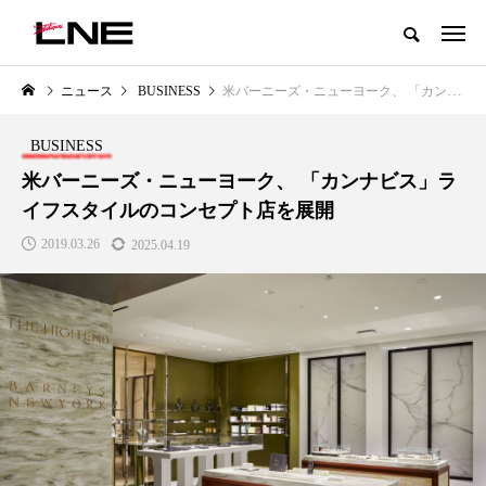
グローバルビューティ＆ヘルスケアビジネス誌
ニュース
BUSINESS
米バーニーズ・ニューヨーク、 「カンナビス」ライフスタイルのコンセプト店を展開
NEW POST
カテゴリー毎の最新記事
BUSINESS
LIFESTYLE
BUSINESS
米バーニーズ・ニューヨーク、 「カンナビス」ラ
イフスタイルのコンセプト店を展開
2019.03.26
2025.04.19
SNSの「加工顔」と美容医療｜AI
GWI調査から読み解く2030年の
」
がもたらす可能性とこれから
都市型スパ――身近なウェルネ
の次世代モデル
2026.07.13
2026.08.06