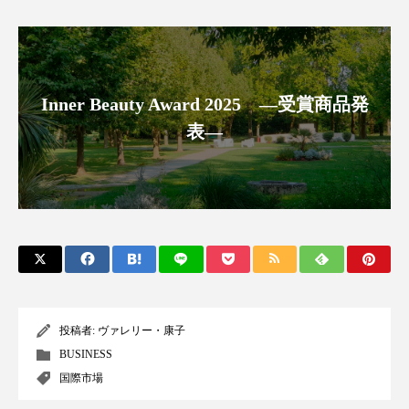
クローズアップ
ケーススタディ
コグニティブヘルス
コスト削減
コネクテッド・ビューティ
コミュニケーション
Inner Beauty Award 2025 ―受賞商品発
表―
コルチゾール
サステナビリティ
サステナブル美容
サプライチェーン
サプリ
サロンクレンジング
サロン戦略
サロン経営
サロン連略
シャネル
スカルプ クレンジング 頻度
スカルプケア
投稿者:
ヴァレリー・康子
スキンケア
スキンケア 習慣
BUSINESS
国際市場
スキンケアルーティン
ストレス
スパ