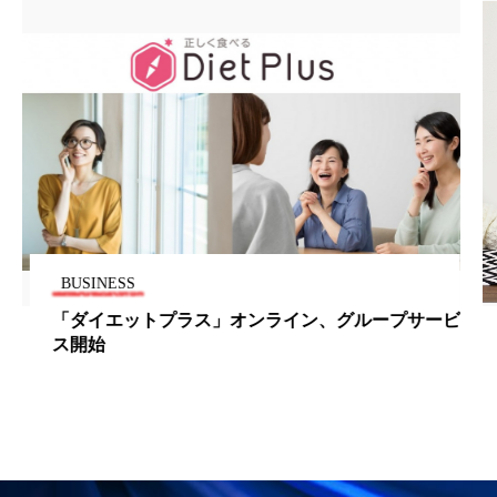
ペアトリートメント
ヘッドスパ
ヘルスケア
ヘルスビューティー
ポジショニング
ボディケア
ホルモン
マーケティング
マイクロスパ
マネジメント
むくみ対策
むくみ改善
メンズスキンケア
メンタルケア
BUSINESS
ビ
米オーガニックスナック宅配サービス、グローバル
メンタルヘルス
ライフスタイル
展開
リカバリー
リカバリーウェア
リサーチ
リナロール 効果
リラクゼーション
リラックス効果
レチナール
レチノール