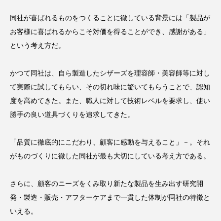
スマートウォッチ
スマートパッチ
同社が喜ばれるものをつくることに徹している背景には「製品が
お客様に喜ばれるからこそ対価を得ることができ、感謝がある」
スマートリング
セーフプレイス
セラミド
という考え方だ。
セラミド保湿
セルフケア
かつて同社は、自ら製造したシザーズを理容師・美容師等に対し
て実際に試してもらい、その切れ味に驚いてもらうことで、認知
ソーシャルウェルネス
ソーシャルコマース
度を高めてきた。また、職人に対して技術レベルを要求し、使い
タンパク質
ディープクレンジング
勝手の良い道具づくりを追求してきた。
デジタルデトックス
デトックス
「品質に徹底的にこだわり、顧客に感動を与えること」－。それ
がものづくりに徹した同社が最も大切にしている考え方である。
ドライヤー 温度 髪 ダメージ
ナイアシンアミド
ナイトプロテイン
ナイトルーティン 金木犀
さらに、顧客のニーズをくみ取り新たな製品を生み出す研究開
発・製造・販売・アフターケアまで一貫した体制が同社の特徴と
パーソナライズ
バーチャルメイク
いえる。