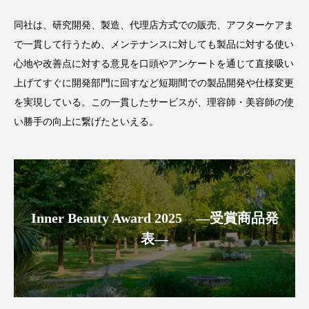
パーフェクト株式会社
バイオハッキング
同社は、研究開発、製造、代理店方式での販売、アフターケアま
で一貫して行うため、メンテナンスに対しても製品に対する使い
バイオミメティクス
バイオミメティック
心地や改善点に対する意見を口頭やアンケートを通じて直接吸い
バクチオール
バリア機能
ハロウィ
上げてすぐに開発部門に回すなど短期間での製品開発や仕様変更
を実現している。この一貫したサービスが、理容師・美容師の使
ハロウィン後スキンケア
い勝手の向上に繋げたといえる。
ハロウィン翌日 肌リセット
ヒアルロン酸
ビジネスモデル
ビタミンC誘導体
ファシア
ファスティング
フィトレチノール
Inner Beauty Award 2025 ―受賞商品発
表―
プチ断食
ブルーオーシャン
フレグランス 冬
プロンプト
ヘアケア