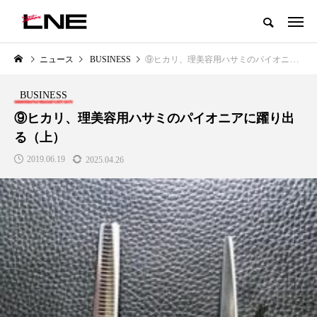
グローバルビューティ＆ヘルスケアビジネス誌
ニュース
BUSINESS
⑨ヒカリ、理美容用ハサミのパイオニアに躍り出る（上）
NEW POST
カテゴリー毎の最新記事
BUSINESS
LIFESTYLE
BUSINESS
⑨ヒカリ、理美容用ハサミのパイオニアに躍り出
る（上）
2019.06.19
2025.04.26
SNSの「加工顔」と美容医療｜AI
GWI調査から読み解く2030年の
がもたらす可能性とこれから
都市型スパ――身近なウェルネ
の次世代モデル
2026.07.13
2026.08.06