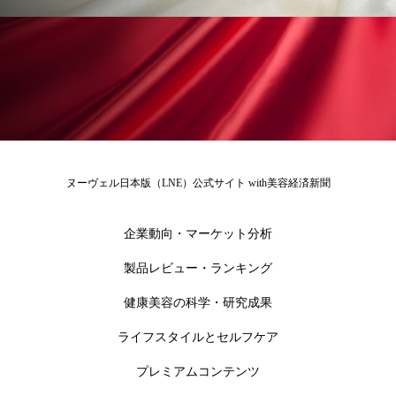
花王
血行促進
過剰在庫
都市型美容ウェルネス
酷暑
金木犀 スキンケア
金木犀 香り 効果
需要予測
頭皮 保湿 ミスト おすすめ
香り
ヌーヴェル日本版（LNE）公式サイト with美容経済新聞
香り メンタルケア
香りケア
企業動向・マーケット分析
香りの重ね使い
香料
香水 レイヤリング
製品レビュー・ランキング
香水の持続
高市政権
高齢社会
健康美容の科学・研究成果
髪 静電気 冬 対策
髪のバリア機能 とは
ライフスタイルとセルフケア
プレミアムコンテンツ