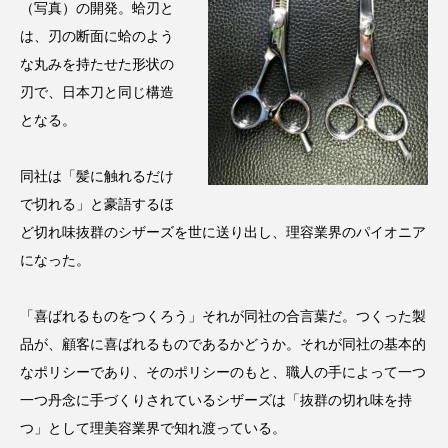
クローズアップ
ケーススタディ
（写真）の開発。蛤刃と
は、刃の断面に蛤のよう
コグニティブヘルス
コスト削減
な丸みを持たせた形状の
刃で、日本刀と同じ構造
コネクテッド・ビューティ
コミュニケーション
となる。
コルチゾール
サステナビリティ
同社は「髪に触れるだけ
サステナブル美容
サプライチェーン
で切れる」と豪語するほ
ど切れ味抜群のシザーズを世に送り出し、理容業界のパイオニア
サプリ
サロンクレンジング
サロン戦略
になった。
サロン経営
サロン連略
シャネル
「喜ばれるものをつくろう」それが同社の合言葉だ。つくった製
スカルプ クレンジング 頻度
スカルプケア
品が、顧客に喜ばれるものであるかどうか。それが同社の基本的
なポリシーであり、そのポリシーのもと、職人の手によって一つ
スキンケア
スキンケア 習慣
一つ丹念に手づくりされているシザーズは「抜群の切れ味を持
つ」として理美容業界で知れ渡っている。
スキンケアルーティン
ストレス
スパ