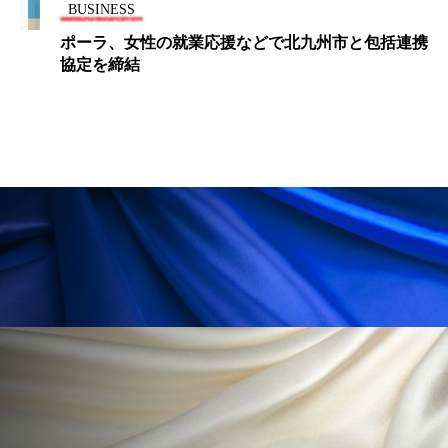
為替相場
熱中症対策
物流問題
BUSINESS
ポーラ、女性の就業応援などで北九州市と包括連携
特殊メイク
猛暑
生物模倣
用語辞典
協定を締結
男性美容
画像解析
発酵
睡眠
睡眠 美容 金木犀
睡眠美容
秋
秋 冷え
筋膜
精油
素髪ケア やり方
紫外線対策
美容
美容テック
美容と政治
美容ビジネス
美容医療
美容業界
美的感覚
美肌習慣
美脚習慣
老化
肌ケア
肌トラブル
肌バリア
肌荒れ防止
脳
自律神経