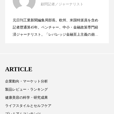
顧問記者／ジャーナリスト
女性経営者連載１１・ミック・ケミスト
ローカル
ロンジェビティ
下半身美容
2021.11.26
リー（下） ～営業と技術が一体となっ
元日刊工業新聞編集局部長。欧州、米国特派員を含め
乾燥 対策 冬 スキンケア
乾燥対策
女性経営者連載１１・ミック・ケミスト
2021.11.26
リー （下） ～営業と技術が一体とな
記者歴通算45年。ベンチャー、中小・金融政策専門経
てOEM受注～
乾燥肌対策
他者との再接続
企業・経済
済ジャーナリスト。「レバレッジ金融至上主義の崩
壊」など著述多数。本誌では主に、経済部門、企業取
リー（上） ～研究所で自前化粧品を開
ってOEM受注～
価格改定
保湿
保湿と香り
保湿成分
材を担当。
健康寿命
光老化
免疫 肌
発、クリーム人気商品に～
ARTICLE
冬 UVケア
冬 美容 習慣
企業動向・マーケット分析
冬 髪 ツヤ 出す 方法
冬 髪 乾燥 改善 方法
製品レビュー・ランキング
冬スキンケア
冬の乾燥肌
冬の印象美
健康美容の科学・研究成果
ライフスタイルとセルフケア
冬の準備
冬美容
冷え対策
プレミアムコンテンツ