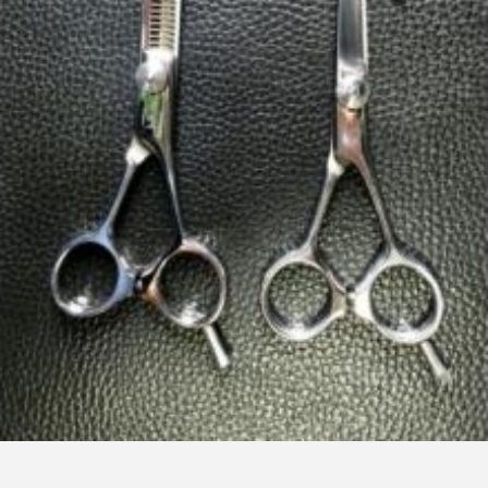
FEATURED
注目の企画
TAG LIST
タグ一覧
AI
B2B
BeautyTech
ChatGPT
Gemini
Instagram
SaaS
SNS
TikTok
アスタキサンチン
アスレジャーコスメ
アレルギー
アロマ