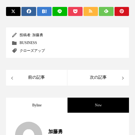
ペアトリートメント
ヘッドスパ
ヘルスケア
ヘルスビューティー
ポジショニング
ボディケア
ホルモン
投稿者:
加藤勇
BUSINESS
マーケティング
マイクロスパ
クローズアップ
マネジメント
むくみ対策
むくみ改善
メンズスキンケア
メンタルケア
前の記事
次の記事
メンタルヘルス
ライフスタイル
リカバリー
リカバリーウェア
リサーチ
Byline
New
リナロール 効果
リラクゼーション
女性経営者連載１１・ミック・ケミスト
2021.11.30
リラックス効果
レチナール
レチノール
加藤勇