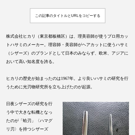
アンチエイジング
アンチソリチュード
この記事のタイトルとURLをコピーする
インタビュー
インナービューティー 冷え
インナービューティーアワード2025受賞商品
株式会社ヒカリ（東京都板橋区）は、理美容師が使うプロ用カッ
トハサミのメーカー。理容師・美容師がヘアカットに使うハサミ
ウェアラブルデバイス
ウェルネス
（シザーズ）のブランドとして日本のみならず、欧米、アジアに
おいて高い知名度を誇る。
ウェルビーイング
エイジングケア
エクソソーム
オーガニック
オゾン
ヒカリの歴史が始まったのは1967年。より良いハサミの研究を行
うために光刃物研究所を立ち上げたのが起源。
カウンセラー
カウンセリング
日夜シザーズの研究を行
カカイオイル
ガジェット
キーワード
う中で大きな転機となっ
たのが「蛤刃」〈ハマグ
クルエルティフリー
クレンジング
リ刃〉を持つシザーズ