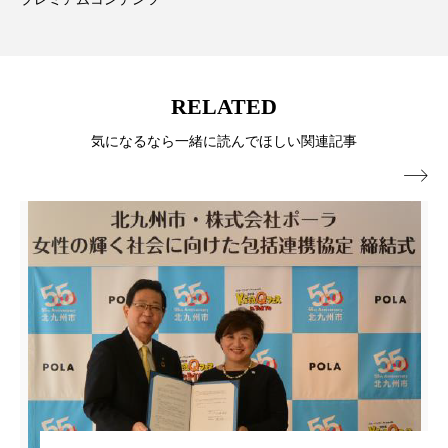
冷え性改善
加工アプリ
加工フィルター
加工顔
労働環境
国内市場
国際市場
RELATED
地政学リスク
外出控え
夜 スキンケア 香り
気になるなら一緒に読んでほしい関連記事
孤独
巡らせるケア
巡りケア
差別化

廃棄ロス
成分
技術経営
技術転用
抗酸化
抗酸化ケア
断食
新商品
日中関係
日焼け止め
時間制限食
東洋医学
梅雨
棚卸資産
汗ケア
温活スキンケア
温活女子
温活習慣