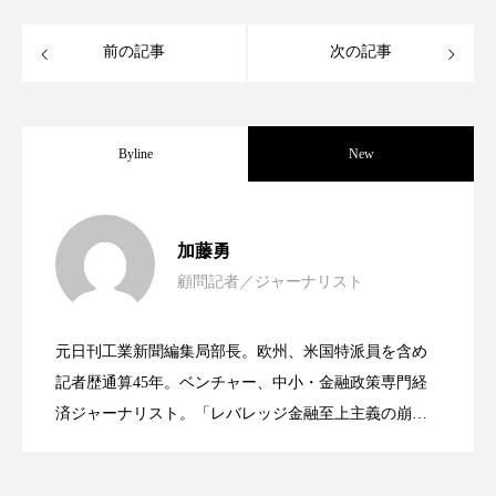
ペアトリートメント
ヘッドスパ
前の記事
次の記事
ヘルスケア
ヘルスビューティー
ポジショニング
ボディケア
ホルモン
Byline
New
マーケティング
マイクロスパ
マネジメント
むくみ対策
むくみ改善
女性経営者連載１１・ミック・ケミスト
2021.11.30
加藤勇
メンズスキンケア
メンタルケア
顧問記者／ジャーナリスト
女性経営者連載１１・ミック・ケミスト
2021.11.26
リー（下） ～営業と技術が一体となっ
メンタルヘルス
ライフスタイル
元日刊工業新聞編集局部長。欧州、米国特派員を含め
リカバリー
リカバリーウェア
リサーチ
女性経営者連載１１・ミック・ケミスト
2021.11.26
リー （下） ～営業と技術が一体とな
記者歴通算45年。ベンチャー、中小・金融政策専門経
てOEM受注～
済ジャーナリスト。「レバレッジ金融至上主義の崩
リナロール 効果
リラクゼーション
壊」など著述多数。本誌では主に、経済部門、企業取
リー（上） ～研究所で自前化粧品を開
ってOEM受注～
材を担当。
リラックス効果
レチナール
レチノール