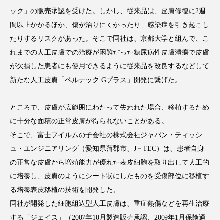
クローズアップ
ケーススタディ
ック」の販売承認を受けた。しかし、従来品は、皮膚修復に2週
コグニティブヘルス
コスト削減
間以上かかるほか、傷が治りにくかったり、感染症を引き起こし
たりするリスクがあった。そこで同社は、京都大学と組んで、こ
コネクテッド・ビューティ
コミュニケーション
れまでの人工皮膚での治療が困難だった糖尿病性皮膚潰瘍で皮膚
が欠損した患者にも使用できるように従来品を改良するなどして
コルチゾール
サステナビリティ
新たな人工皮膚「ペルナック Gプラス」開発に繋げた。
サステナブル美容
サプライチェーン
ところで、皮膚が広範囲にわたって失われた場合、移植するため
サプリ
サロンクレンジング
サロン戦略
に十分な面積の正常皮膚が得られないことがある。
そこで、富士フイルムの子会社の株式会社ジャパン・ティッシ
サロン経営
サロン連略
シャネル
ュ・エンジニアリング（愛知県蒲郡市、J－TEC）は、患者自身
の正常な皮膚から増殖能力が優れた表皮細胞を取り出して人工的
スカルプ クレンジング 頻度
スカルプケア
に培養し、皮膚のようにシート状にしたものを受傷部位に移植す
スキンケア
スキンケア 習慣
る培養表皮移植の技術を開発した。
同社が開発した細胞組込型人工皮膚は、重症熱傷などを再生治療
スキンケアルーティン
ストレス
スパ
する「ジェイス」（2007年10月製造販売承認、2009年1月保険適