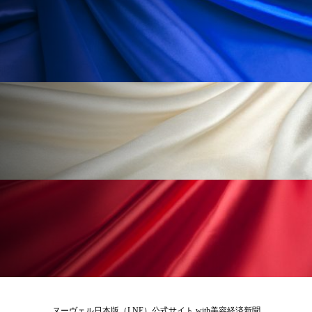
為替相場
熱中症対策
物流問題
特殊メイク
猛暑
生物模倣
用語辞典
男性美容
画像解析
発酵
睡眠
睡眠 美容 金木犀
睡眠美容
秋
秋 冷え
筋膜
精油
素髪ケア やり方
紫外線対策
美容
美容テック
美容と政治
美容ビジネス
美容医療
美容業界
美的感覚
美肌習慣
美脚習慣
老化
肌ケア
肌トラブル
肌バリア
肌荒れ防止
脳
自律神経
ヌーヴェル日本版（LNE）公式サイト with美容経済新聞