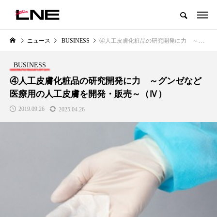
グローバルビューティ＆ヘルスケアビジネス誌
ニュース
BUSINESS
④人工皮膚化粧品の研究開発に力 ～グンゼなど医療用の人工皮膚を開発・販売～（Ⅳ）
NEW POST
カテゴリー毎の最新記事
BUSINESS
LIFESTYLE
BUSINESS
④人工皮膚化粧品の研究開発に力 ～グンゼなど
医療用の人工皮膚を開発・販売～（Ⅳ）
2019.09.26
2025.04.26
SNSの「加工顔」と美容医療｜AI
GWI調査から読み解く2030年の
」
がもたらす可能性とこれから
都市型スパ――身近なウェルネ
の次世代モデル
2026.07.13
2026.08.06