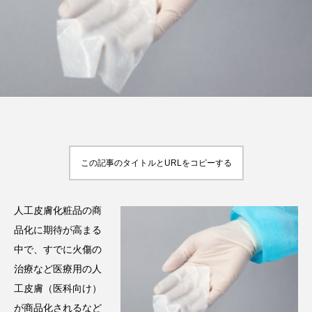
FEATURED
注目の企画
TAG LIST
タグ一覧
この記事のタイトルとURLをコピーする
AI
B2B
BeautyTech
ChatGPT
人工皮膚化粧品の商
Gemini
Instagram
SaaS
SNS
品化に期待が高まる
中で、すでに火傷の
TikTok
アスタキサンチン
治療など医療用の人
工皮膚（医科向け）
アスレジャーコスメ
アレルギー
アロマ
が商品化されるなど