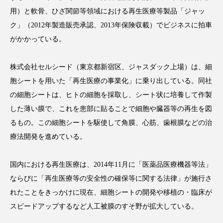
用）と軟骨、ひざ関節等領域における再生医療等製品「ジャッ
スマートウォッチ
スマートパッチ
ク」（2012年製造販売承認、2013年保険収載）でビジネスに拍車
がかかっている。
スマートリング
セーフプレイス
セラミド
セラミド保湿
セルフケア
株式会社セルシード（東京都新宿区、ジャスダック上場）は、細
胞シートを用いた「再生医療の事業化」に乗り出している。同社
ソーシャルウェルネス
ソーシャルコマース
の細胞シートは、ヒトの細胞を採取し、シート状に培養して作製
した薄い膜で、これを患部に貼ることで細胞や臓器等の再生を図
タンパク質
ディープクレンジング
るもの。この細胞シートを駆使して角膜、心筋、歯根膜などの治
デジタルデトックス
デトックス
療法開発を進めている。
ドライヤー 温度 髪 ダメージ
ナイアシンアミド
国内における再生医療は、2014年11月に「医薬品医療機器等法」
ならびに「再生医療等の安全性の確保等に関する法律」が施行さ
ナイトプロテイン
ナイトルーティン 金木犀
れたことをきっかけに現在、細胞シートの開発や移植の・臨床が
スピードアップするなど人工被膜のすそ野が拡大している。
パーソナライズ
バーチャルメイク