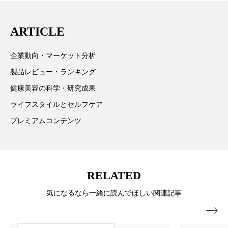
ローカル
ロンジェビティ
下半身美容
発、クリーム人気商品に～
ARTICLE
乾燥 対策 冬 スキンケア
乾燥対策
企業動向・マーケット分析
乾燥肌対策
他者との再接続
企業・経済
製品レビュー・ランキング
健康美容の科学・研究成果
価格改定
保湿
保湿と香り
保湿成分
ライフスタイルとセルフケア
健康寿命
光老化
免疫 肌
プレミアムコンテンツ
冬 UVケア
冬 美容 習慣
冬 髪 ツヤ 出す 方法
冬 髪 乾燥 改善 方法
RELATED
冬スキンケア
冬の乾燥肌
冬の印象美
気になるなら一緒に読んでほしい関連記事

冬の準備
冬美容
冷え対策