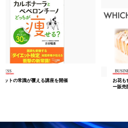
冷え性改善
加工アプリ
加工フィルター
加工顔
労働環境
国内市場
国際市場
地政学リスク
外出控え
夜 スキンケア 香り
孤独
巡らせるケア
巡りケア
差別化
廃棄ロス
成分
技術経営
技術転用
BUSINESS
抗酸化
抗酸化ケア
断食
新商品
お花も食べる時代！100%無農薬エディブルフラワ
ー販売開始
日中関係
日焼け止め
時間制限食
東洋医学
梅雨
棚卸資産
汗ケア
温活スキンケア
温活女子
温活習慣