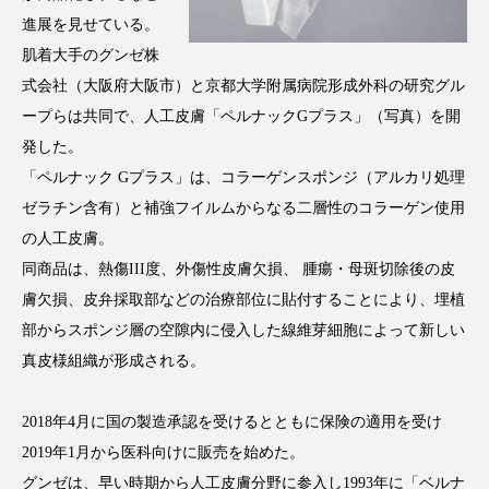
アンチエイジング
アンチソリチュード
進展を見せている。
肌着大手のグンゼ株
インタビュー
インナービューティー 冷え
式会社（大阪府大阪市）と京都大学附属病院形成外科の研究グル
ープらは共同で、人工皮膚「ペルナックGプラス」（写真）を開
インナービューティーアワード2025受賞商品
発した。
ウェアラブルデバイス
ウェルネス
「ペルナック Gプラス」は、コラーゲンスポンジ（アルカリ処理
ゼラチン含有）と補強フイルムからなる二層性のコラーゲン使用
ウェルビーイング
エイジングケア
の人工皮膚。
同商品は、熱傷III度、外傷性皮膚欠損、 腫瘍・母斑切除後の皮
エクソソーム
オーガニック
オゾン
膚欠損、皮弁採取部などの治療部位に貼付することにより、埋植
部からスポンジ層の空隙内に侵入した線維芽細胞によって新しい
カウンセラー
カウンセリング
真皮様組織が形成される。
カカイオイル
ガジェット
キーワード
2018年4月に国の製造承認を受けるとともに保険の適用を受け
クルエルティフリー
クレンジング
2019年1月から医科向けに販売を始めた。
グンゼは、早い時期から人工皮膚分野に参入し1993年に「ベルナ