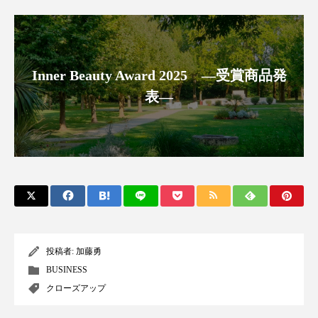
パーフェクト株式会社
バイオハッキング
バイオミメティクス
バイオミメティック
Inner Beauty Award 2025 ―受賞商品発
バクチオール
バリア機能
ハロウィ
表―
ハロウィン後スキンケア
ハロウィン翌日 肌リセット
ヒアルロン酸
ビジネスモデル
ビタミンC誘導体
ファシア
ファスティング
フィトレチノール
プチ断食
ブルーオーシャン
投稿者:
加藤勇
BUSINESS
フレグランス 冬
プロンプト
ヘアケア
クローズアップ