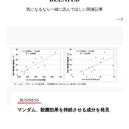
パーフェクト株式会社
バイオハッキング
気になるなら一緒に読んでほしい関連記事
バイオミメティクス
バイオミメティック

バクチオール
バリア機能
ハロウィ
ハロウィン後スキンケア
ハロウィン翌日 肌リセット
ヒアルロン酸
ビジネスモデル
ビタミンC誘導体
ファシア
ファスティング
フィトレチノール
BUSINESS
プチ断食
ブルーオーシャン
マンダム、殺菌効果を持続させる成分を発見
フレグランス 冬
プロンプト
ヘアケア