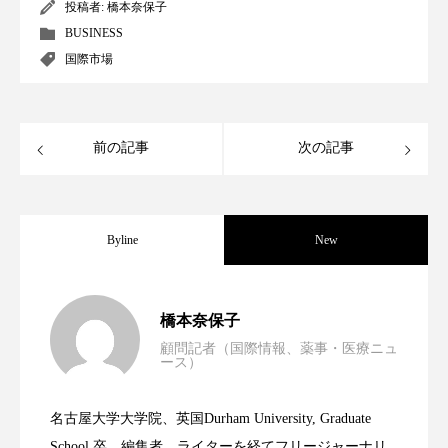
クローズアップ
ケーススタディ
投稿者:
橋本奈保子
BUSINESS
コグニティブヘルス
コスト削減
国際市場
コネクテッド・ビューティ
コミュニケーション
コルチゾール
サステナビリティ
前の記事
次の記事
サステナブル美容
サプライチェーン
Byline
New
サプリ
サロンクレンジング
サロン戦略
サロン経営
サロン連略
シャネル
男性・家族歴・重症度でニキビ瘢痕有病
2023.06.30
橋本奈保子
スカルプ クレンジング 頻度
スカルプケア
顧問記者（国際情報、薬事・医療ニュ
ース）
ニキビへの新技術Photopneumatic
2023.06.29
率に差異
スキンケア
スキンケア 習慣
名古屋大学大学院、英国Durham University, Graduate
スキンケアルーティン
ストレス
スパ
時間制限食とカロリー制限食の減量効果
2023.06.28
Technology
School 卒。編集者、ライターを経てフリージャーナリ