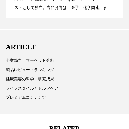
ストとして独立。専門分野は、医学・化学関連。ま
スマートウォッチ
スマートパッチ
た、同分野を中心に翻訳、ウェブコンテンツ・ディレ
に差なし
スマートリング
セーフプレイス
セラミド
クターとしても活躍中。 本誌では主に、米国欧州を中
心に先端美容医療、化学、米FDAなどの情報を担当。
セラミド保湿
セルフケア
ARTICLE
ソーシャルウェルネス
ソーシャルコマース
企業動向・マーケット分析
タンパク質
ディープクレンジング
製品レビュー・ランキング
デジタルデトックス
デトックス
健康美容の科学・研究成果
ライフスタイルとセルフケア
ドライヤー 温度 髪 ダメージ
ナイアシンアミド
プレミアムコンテンツ
ナイトプロテイン
ナイトルーティン 金木犀
パーソナライズ
バーチャルメイク
RELATED