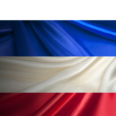
ペアトリートメント
ヘッドスパ
ヘルスケア
ヘルスビューティー
ポジショニング
ボディケア
ホルモン
マーケティング
マイクロスパ
マネジメント
むくみ対策
むくみ改善
メンズスキンケア
メンタルケア
メンタルヘルス
ライフスタイル
リカバリー
リカバリーウェア
リサーチ
リナロール 効果
リラクゼーション
リラックス効果
レチナール
レチノール