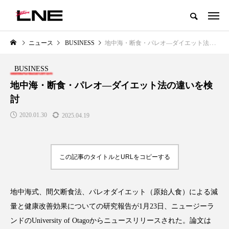
グローバルビューティ＆ヘルスケアビジネス誌
ニュース
BUSINESS
地中海・断食・パレオ―ダイエット法の違いを検討
NEW POST
カテゴリー毎の最新記事
BUSINESS
LIFESTYLE
BUSINESS
地中海・断食・パレオ―ダイエット法の違いを検
討
2020.01.30
2025.04.19
この記事のタイトルとURLをコピーする
SNSの「加工顔」と美容医療｜AI
GWI調査から読み解く2030年の
」
がもたらす可能性とこれから
都市型スパ――身近なウェルネ
地中海式、間欠断食法、パレオダイエット（原始人食）による減
の次世代モデル
2026.07.13
量と健康改善効果についての研究報告が1月23日、ニュージーラ
2026.08.06
ンドのUniversity of Otagoからニュースリリースされた。論文は