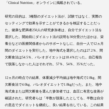
「Clinical Nutrition」オンラインに掲載されている。
研究の目的は、3種類のダイエット法が、試験ではなく、実際の
セッティングで効果を示すことができるかを検証することだっ
FEATURED
注目の企画
た。健康な肥満者250人の研究参加者は、自分でダイエット法を
選択した。開始前にダイエット法の説明を30分受けたほかは、栄
養士などの医療関係者からのサポートなしに、自分一人で12ヵ月
TAG LIST
間のダイエットを実行した。地中海式を選択したのは27.2％、間
タグ一覧
欠断食法は54.5％、パレオダイエットは18.4％だった。自己報告
で脱落しなかった人はそれぞれ、57％、54％、35％だった。
AI
B2B
BeautyTech
ChatGPT
12ヵ月の時点での結果、体重減少平均値は地中海式で2.8kg、間
Gemini
Instagram
SaaS
SNS
欠断食法で4.0kg、パレオダイエットで1.8kgだった。また、地中
TikTok
アスタキサンチン
海式食または間欠断食を選んだ参加者では、血圧に有意な改善が
確認された。研究者らは「半数が脱落したとしても、半数は自分
アスレジャーコスメ
アレルギー
アロマ
の意志でダイエットを継続し、良い結果を出している。この結果