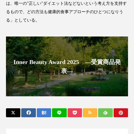
は、唯一の”正しい”ダイエット法などないという考え方を支持す
アンチエイジング
アンチソリチュード
るもので、どの方法も健康的食事アプローチのひとつになりう
インタビュー
インナービューティー 冷え
る」としている。
インナービューティーアワード2025受賞商品
ウェアラブルデバイス
ウェルネス
Inner Beauty Award 2025 ―受賞商品発
ウェルビーイング
エイジングケア
表―
エクソソーム
オーガニック
オゾン
カウンセラー
カウンセリング
カカイオイル
ガジェット
キーワード
クルエルティフリー
クレンジング