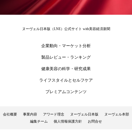
ローカル
ロンジェビティ
下半身美容
乾燥 対策 冬 スキンケア
乾燥対策
ヌーヴェル日本版（LNE）公式サイト with美容経済新聞
乾燥肌対策
他者との再接続
企業・経済
企業動向・マーケット分析
価格改定
保湿
保湿と香り
保湿成分
製品レビュー・ランキング
健康寿命
光老化
免疫 肌
健康美容の科学・研究成果
ライフスタイルとセルフケア
冬 UVケア
冬 美容 習慣
プレミアムコンテンツ
冬 髪 ツヤ 出す 方法
冬 髪 乾燥 改善 方法
冬スキンケア
冬の乾燥肌
冬の印象美
会社概要
事業内容
アワード理念
ヌーヴェル日本版
ヌーヴェル本部
編集チーム
個人情報保護方針
お問合せ
冬の準備
冬美容
冷え対策