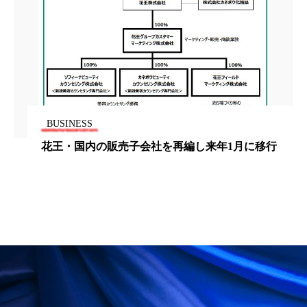
ローカル
ロンジェビティ
下半身美容
乾燥 対策 冬 スキンケア
乾燥対策
乾燥肌対策
他者との再接続
企業・経済
価格改定
保湿
保湿と香り
保湿成分
BUSINESS
花王・国内の販売子会社を再編し来年1月に移行
健康寿命
光老化
免疫 肌
冬 UVケア
冬 美容 習慣
冬 髪 ツヤ 出す 方法
冬 髪 乾燥 改善 方法
冬スキンケア
冬の乾燥肌
冬の印象美
冬の準備
冬美容
冷え対策