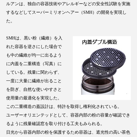
ルアンは、独自の容器技術やアレルギーなどの安全性試験を実施
アンチエイジング
アンチソリチュード
するなどしてスーパーミリオンヘアー（SMH）の開発を実現し
インタビュー
インナービューティー 冷え
た。
インナービューティーアワード2025受賞商品
SMHは、黒い粉（繊維）を入
れた容器を逆さにした場合で
ウェアラブルデバイス
ウェルネス
も中の繊維が均一に出るよう
に内蓋を二重構造（写真）に
ウェルビーイング
エイジングケア
している。残量に関わらず、
エクソソーム
オーガニック
オゾン
一度に大量に繊維が出ること
を防ぎ、自然な使いやすさと
カウンセラー
カウンセリング
使用量の最適化を実現した。
この二重構造の蓋設計は、特許を取得し権利化されている。
カカイオイル
ガジェット
キーワード
ユーザーオリエンテッドとして、容器内部の粉の容量が確認でき
クルエルティフリー
クレンジング
るように残量確認窓を取り付ける工夫もみられる。
日光から容器内部の粉を保護するため容器は、遮光性の高い茶色