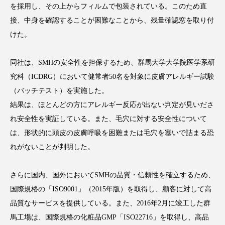
クローズアップ
ケーススタディ
を採用し、その上からフィルムで包装されている。このため直
接、中身を確認することが困難なことから、残量確認窓を取り付
コグニティブヘルス
コスト削減
けた。
コネクテッド・ビューティ
コミュニケーション
同社は、SMHの安全性を担保するため、群馬大学大学院医学系研
コルチゾール
サステナビリティ
究科（ICDRG）において健常者50名を対象に皮膚アレルギー試験
（バッチテスト）を実施した。
サステナブル美容
サプライチェーン
結果は、ほとんどの方にアレルギー反応が出ない判定が見いださ
れ安全性を実証している。また、毛穴に対する安全性について
サプリ
サロンクレンジング
サロン戦略
は、形状的に頭皮の皮膚呼吸を困難または毛穴を塞いで詰まる恐
サロン経営
サロン連略
シャネル
れがないことが判明した。
スカルプ クレンジング 頻度
スカルプケア
さらに国内、国外においてSMHの品質・信頼性を確立するため、
国際規格の「ISO9001」（2015年版）を取得し、顧客に対して高
スキンケア
スキンケア 習慣
品質なサービスを提供している。また、2016年2月に竣工した群
馬工場は、国際規格の化粧品GMP「ISO22716」を取得し、高品
スキンケアルーティン
ストレス
スパ