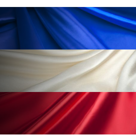
冷え性改善
加工アプリ
加工フィルター
加工顔
労働環境
国内市場
国際市場
地政学リスク
外出控え
夜 スキンケア 香り
孤独
巡らせるケア
巡りケア
差別化
廃棄ロス
成分
技術経営
技術転用
抗酸化
抗酸化ケア
断食
新商品
日中関係
日焼け止め
時間制限食
東洋医学
梅雨
棚卸資産
汗ケア
温活スキンケア
温活女子
温活習慣