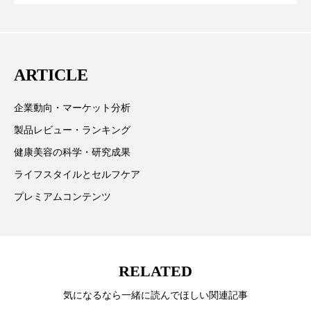
ペアトリートメント
ヘッドスパ
リー（上） ～研究所で自前化粧品を開
ってOEM受注～
材を担当。
ヘルスケア
ヘルスビューティー
発、クリーム人気商品に～
ポジショニング
ボディケア
ホルモン
ARTICLE
マーケティング
マイクロスパ
企業動向・マーケット分析
製品レビュー・ランキング
マネジメント
むくみ対策
むくみ改善
健康美容の科学・研究成果
メンズスキンケア
メンタルケア
ライフスタイルとセルフケア
プレミアムコンテンツ
メンタルヘルス
ライフスタイル
リカバリー
リカバリーウェア
リサーチ
RELATED
リナロール 効果
リラクゼーション
気になるなら一緒に読んでほしい関連記事
リラックス効果
レチナール
レチノール