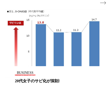

ローカル
ロンジェビティ
下半身美容
乾燥 対策 冬 スキンケア
乾燥対策
乾燥肌対策
他者との再接続
企業・経済
価格改定
保湿
保湿と香り
保湿成分
健康寿命
光老化
免疫 肌
冬 UVケア
冬 美容 習慣
BUSINESS
冬 髪 ツヤ 出す 方法
冬 髪 乾燥 改善 方法
20代女子のサビ化が深刻!
冬スキンケア
冬の乾燥肌
冬の印象美
冬の準備
冬美容
冷え対策