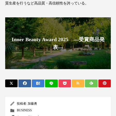
質生産を行うなど高品質・高信頼性を誇っている。
スマートウォッチ
スマートパッチ
スマートリング
セーフプレイス
セラミド
セラミド保湿
セルフケア
Inner Beauty Award 2025 ―受賞商品発
ソーシャルウェルネス
ソーシャルコマース
表―
タンパク質
ディープクレンジング
デジタルデトックス
デトックス
ドライヤー 温度 髪 ダメージ
ナイアシンアミド
ナイトプロテイン
ナイトルーティン 金木犀
投稿者:
加藤勇
パーソナライズ
バーチャルメイク
BUSINESS