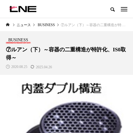
グローバルビューティ＆ヘルスケアビジネス誌
ニュース
BUSINESS
⑦ルアン（下）～容器の二重構造が特許化、IS0取得～
NEW POST
カテゴリー毎の最新記事
BUSINESS
LIFESTYLE
BUSINESS
⑦ルアン（下）～容器の二重構造が特許化、IS0取
得～
2020.08.25
2025.04.26
SNSの「加工顔」と美容医療｜AI
GWI調査から読み解く2030年の
」
がもたらす可能性とこれから
都市型スパ――身近なウェルネ
の次世代モデル
2026.07.13
2026.08.06