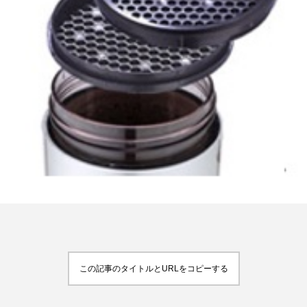
FEATURED
注目の企画
TAG LIST
タグ一覧
AI
B2B
BeautyTech
ChatGPT
Gemini
Instagram
SaaS
SNS
TikTok
アスタキサンチン
この記事のタイトルとURLをコピーする
アスレジャーコスメ
アレルギー
アロマ