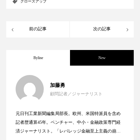
クローズアップ
パーフェクト株式会社
バイオハッキング
バイオミメティクス
バイオミメティック
前の記事
次の記事
バクチオール
バリア機能
ハロウィ
ハロウィン後スキンケア
Byline
New
ハロウィン翌日 肌リセット
ヒアルロン酸
女性経営者連載１１・ミック・ケミスト
2021.11.30
ビジネスモデル
ビタミンC誘導体
ファシア
加藤勇
顧問記者／ジャーナリスト
ファスティング
フィトレチノール
女性経営者連載１１・ミック・ケミスト
2021.11.26
リー（下） ～営業と技術が一体となっ
プチ断食
ブルーオーシャン
元日刊工業新聞編集局部長。欧州、米国特派員を含め
女性経営者連載１１・ミック・ケミスト
2021.11.26
リー （下） ～営業と技術が一体とな
記者歴通算45年。ベンチャー、中小・金融政策専門経
てOEM受注～
フレグランス 冬
プロンプト
ヘアケア
済ジャーナリスト。「レバレッジ金融至上主義の崩
壊」など著述多数。本誌では主に、経済部門、企業取