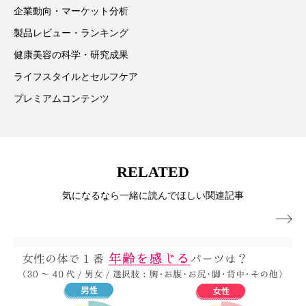
企業動向・マーケット分析
パーフェクト株式会社
バイオハッキング
製品レビュー・ランキング
バイオミメティクス
バイオミメティック
健康美容の科学・研究成果
ライフスタイルとセルフケア
バクチオール
バリア機能
ハロウィ
プレミアムコンテンツ
ハロウィン後スキンケア
ハロウィン翌日 肌リセット
ヒアルロン酸
RELATED
ビジネスモデル
ビタミンC誘導体
ファシア
気になるなら一緒に読んでほしい関連記事
ファスティング
フィトレチノール

プチ断食
ブルーオーシャン
フレグランス 冬
プロンプト
ヘアケア