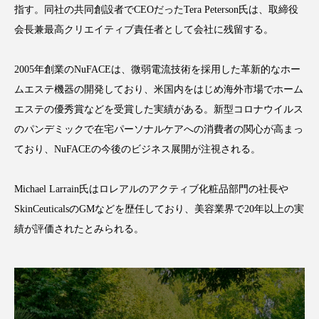
指す。同社の共同創設者でCEOだったTera Peterson氏は、取締役
アンチエイジング
アンチソリチュード
会長兼最高クリエイティブ責任者として会社に残留する。
インタビュー
インナービューティー 冷え
2005年創業のNuFACEは、微弱電流技術を採用した革新的なホー
インナービューティーアワード2025受賞商品
ムエステ機器の開発しており、米国内をはじめ海外市場でホーム
エステの優秀賞などを受賞した実績がある。新型コロナウイルス
ウェアラブルデバイス
ウェルネス
のパンデミックで在宅パーソナルケアへの消費者の関心が高まっ
ており、NuFACEの今後のビジネス展開が注視される。
ウェルビーイング
エイジングケア
エクソソーム
オーガニック
オゾン
Michael Larrain氏はロレアルのアクティブ化粧品部門の社長や
SkinCeuticalsのGMなどを歴任しており、美容業界で20年以上の実
カウンセラー
カウンセリング
績が評価されたとみられる。
カカイオイル
ガジェット
キーワード
クルエルティフリー
クレンジング