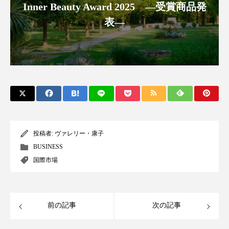
クローズアップ
ケーススタディ
Inner Beauty Award 2025 ―受賞商品発
表―
コグニティブヘルス
コスト削減
コネクテッド・ビューティ
コミュニケーション
コルチゾール
サステナビリティ
サステナブル美容
サプライチェーン
サプリ
サロンクレンジング
サロン戦略
投稿者:
ヴァレリー・康子
BUSINESS
サロン経営
サロン連略
シャネル
国際市場
スカルプ クレンジング 頻度
スカルプケア
スキンケア
スキンケア 習慣
前の記事
次の記事
スキンケアルーティン
ストレス
スパ