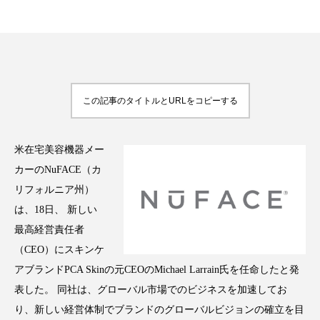
FEATURED
注目の企画
この記事のタイトルとURLをコピーする
TAG LIST
米在宅美容機器メー
タグ一覧
カーのNuFACE（カ
リフォルニア州）
AI
B2B
BeautyTech
ChatGPT
は、18日、 新しい
最高経営責任者
Gemini
Instagram
SaaS
SNS
（CEO）にスキンケ
TikTok
アスタキサンチン
アブランドPCA Skinの元CEOのMichael Larrain氏を任命したと発
表した。 同社は、グローバル市場でのビジネスを加速してお
アスレジャーコスメ
アレルギー
アロマ
り、新しい経営体制でブランドのグローバルビジョンの確立を目