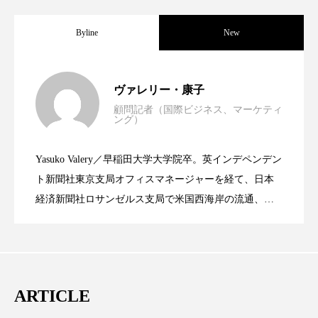
スマートウォッチ
スマートパッチ
Byline
New
スマートリング
セーフプレイス
セラミド
世界の化粧品市場2025年展望：P&G・
2025.06.11
ヴァレリー・康子
セラミド保湿
セルフケア
顧問記者（国際ビジネス、マーケティ
ング）
ソーシャルウェルネス
ソーシャルコマース
資生堂、「女性研究者サイエンスグラン
2023.06.30
LVMH・ロレアルの戦略と日本企業の課
Yasuko Valery／早稲田大学大学院卒。英インデペンデン
タンパク質
ディープクレンジング
米バイオテクノロジー企業アミリス、
2023.06.29
ト」の第16回受賞者決定
ト新聞社東京支局オフィスマネージャーを経て、日本
題
デジタルデトックス
デトックス
経済新聞社ロサンゼルス支局で米国西海岸の流通、産
業分野を専門に記者経験を積む。本紙では主に、米国
CEO退任と世界的な人員削除を発表
ドライヤー 温度 髪 ダメージ
ナイアシンアミド
欧州の海外メーカー、ブランドの動向、海外市場の動
向、新規ビジネスモデルなどを担当。現在はロンドン
ナイトプロテイン
ナイトルーティン 金木犀
に在住
ARTICLE
パーソナライズ
バーチャルメイク