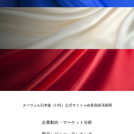
ローカル
ロンジェビティ
下半身美容
乾燥 対策 冬 スキンケア
乾燥対策
乾燥肌対策
他者との再接続
企業・経済
価格改定
保湿
保湿と香り
保湿成分
健康寿命
光老化
免疫 肌
冬 UVケア
冬 美容 習慣
冬 髪 ツヤ 出す 方法
冬 髪 乾燥 改善 方法
ヌーヴェル日本版（LNE）公式サイト with美容経済新聞
冬スキンケア
冬の乾燥肌
冬の印象美
企業動向・マーケット分析
冬の準備
冬美容
冷え対策