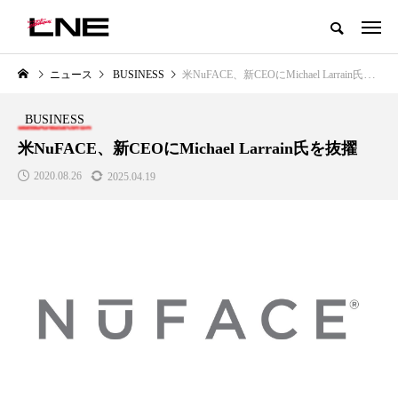
グローバルビューティ＆ヘルスケアビジネス誌
ニュース
BUSINESS
米NuFACE、新CEOにMichael Larrain氏を抜擢
NEW POST
カテゴリー毎の最新記事
BUSINESS
LIFESTYLE
BUSINESS
米NuFACE、新CEOにMichael Larrain氏を抜擢
2020.08.26
2025.04.19
SNSの「加工顔」と美容医療｜AI
GWI調査から読み解く2030年の
」
がもたらす可能性とこれから
都市型スパ――身近なウェルネ
の次世代モデル
2026.07.13
2026.08.06