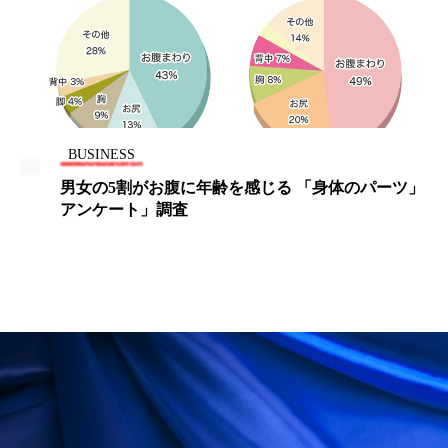
ペアトリートメント
ヘッドスパ
ヘルスケア
ヘルスビューティー
ポジショニング
ボディケア
ホルモン
マーケティング
マイクロスパ
BUSINESS
男女の5割がお腹に年齢を感じる 「身体のパーツ」
マネジメント
むくみ対策
むくみ改善
アンケート」調査
メンズスキンケア
メンタルケア
メンタルヘルス
ライフスタイル
リカバリー
リカバリーウェア
リサーチ
リナロール 効果
リラクゼーション
リラックス効果
レチナール
レチノール