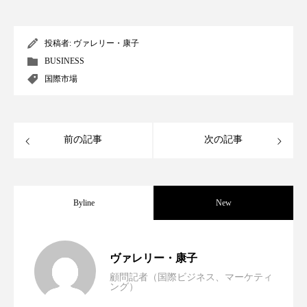
クローズアップ
ケーススタディ
コグニティブヘルス
コスト削減
投稿者:
ヴァレリー・康子
BUSINESS
コネクテッド・ビューティ
コミュニケーション
国際市場
コルチゾール
サステナビリティ
サステナブル美容
サプライチェーン
前の記事
次の記事
サプリ
サロンクレンジング
サロン戦略
サロン経営
サロン連略
シャネル
Byline
New
スカルプ クレンジング 頻度
スカルプケア
世界の化粧品市場2025年展望：P&G・
2025.06.11
ヴァレリー・康子
スキンケア
スキンケア 習慣
顧問記者（国際ビジネス、マーケティ
ング）
資生堂、「女性研究者サイエンスグラン
2023.06.30
LVMH・ロレアルの戦略と日本企業の課
スキンケアルーティン
ストレス
スパ