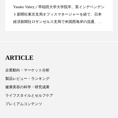
Yasuko Valery／早稲田大学大学院卒。英インデペンデン
スマートウォッチ
スマートパッチ
米バイオテクノロジー企業アミリス、
2023.06.29
ト」の第16回受賞者決定
ト新聞社東京支局オフィスマネージャーを経て、日本
題
スマートリング
セーフプレイス
セラミド
経済新聞社ロサンゼルス支局で米国西海岸の流通、産
業分野を専門に記者経験を積む。本紙では主に、米国
CEO退任と世界的な人員削除を発表
セラミド保湿
セルフケア
欧州の海外メーカー、ブランドの動向、海外市場の動
向、新規ビジネスモデルなどを担当。現在はロンドン
ソーシャルウェルネス
ソーシャルコマース
に在住
ARTICLE
タンパク質
ディープクレンジング
企業動向・マーケット分析
デジタルデトックス
デトックス
製品レビュー・ランキング
ドライヤー 温度 髪 ダメージ
ナイアシンアミド
健康美容の科学・研究成果
ライフスタイルとセルフケア
ナイトプロテイン
ナイトルーティン 金木犀
プレミアムコンテンツ
パーソナライズ
バーチャルメイク