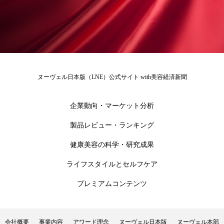
ローカル
ロンジェビティ
下半身美容
乾燥 対策 冬 スキンケア
乾燥対策
乾燥肌対策
他者との再接続
企業・経済
ヌーヴェル日本版（LNE）公式サイト with美容経済新聞
価格改定
保湿
保湿と香り
保湿成分
企業動向・マーケット分析
健康寿命
光老化
免疫 肌
製品レビュー・ランキング
冬 UVケア
冬 美容 習慣
健康美容の科学・研究成果
冬 髪 ツヤ 出す 方法
冬 髪 乾燥 改善 方法
ライフスタイルとセルフケア
プレミアムコンテンツ
冬スキンケア
冬の乾燥肌
冬の印象美
冬の準備
冬美容
冷え対策
会社概要
事業内容
アワード理念
ヌーヴェル日本版
ヌーヴェル本部