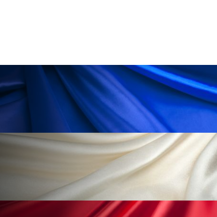
ペアトリートメント
ヘッドスパ
ヘルスケア
ヘルスビューティー
ポジショニング
ボディケア
ホルモン
マーケティング
マイクロスパ
マネジメント
むくみ対策
むくみ改善
メンズスキンケア
メンタルケア
メンタルヘルス
ライフスタイル
リカバリー
リカバリーウェア
リサーチ
リナロール 効果
リラクゼーション
リラックス効果
レチナール
レチノール