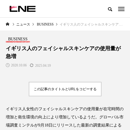
グローバルビューティ＆ヘルスケアビジネス誌
ニュース
BUSINESS
イギリス人のフェイシャルスキンケアの使用量が急増
NEW POST
カテゴリー毎の最新記事
BUSINESS
LIFESTYLE
BUSINESS
イギリス人のフェイシャルスキンケアの使用量が
急増
2020.10.06
2025.04.19
この記事のタイトルとURLをコピーする
SNSの「加工顔」と美容医療｜AI
GWI調査から読み解く2030年の
」
がもたらす可能性とこれから
都市型スパ――身近なウェルネ
イギリス人女性のフェイシャルスキンケアの使用量が在宅時間の
の次世代モデル
2026.07.13
増加と衛生環境の向上により増加しているようだ。グローバル市
2026.08.06
場調査ミンテルが9月18日にリリースした最新の調査結果による