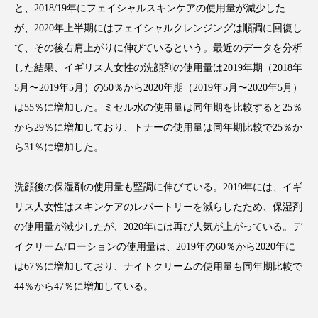
と、2018/19年にフェイシャルスキンケアの使用量が減少した
が、2020年上半期にはフェイシャルクレンジングは順調に回復し
て、その後右肩上がりに伸びているという。最近のデータを分析
した結果、イギリス人女性の洗顔剤の使用量は2019年期（2018年
FEATURED
注目の企画
5月〜2019年5月）の50％から2020年期（2019年5月〜2020年5月）
は55％に増加した。ミセル水の使用量は同年期を比較すると25％
から29％に増加しており、トナーの使用量は同年期比較で25％か
TAG LIST
ら31％に増加した。
タグ一覧
洗顔後の保湿剤の使用量も堅調に伸びている。2019年には、イギ
AI
B2B
BeautyTech
ChatGPT
リス人女性はスキンケアのレパートリーを減らしたため、保湿剤
の使用量が減少したが、2020年には再び人気が上がっている。デ
Gemini
Instagram
SaaS
SNS
イクリーム/ローションの使用量は、2019年の60％から2020年に
TikTok
アスタキサンチン
は67％に増加しており、ナイトクリームの使用量も同年期比較で
44％から47％に増加している。
アスレジャーコスメ
アレルギー
アロマ