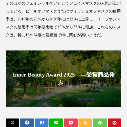
そのほかのフェイシャルケアとしてフェイスマスクの人気が上が
アンチエイジング
アンチソリチュード
っている。ピールオフマスクまたはウォッシュオフマスクの使用
インタビュー
インナービューティー 冷え
率は、2019年の25％から2020年には32％に上昇し、リーブオンマ
スクの使用率は同年期比較で15％から22％に増加。これらのマス
インナービューティーアワード2025受賞商品
クは、特に16〜24歳の若者層で特に関心が高いようだ。
ウェアラブルデバイス
ウェルネス
ウェルビーイング
エイジングケア
エクソソーム
オーガニック
オゾン
Inner Beauty Award 2025 ―受賞商品発
表―
カウンセラー
カウンセリング
カカイオイル
ガジェット
キーワード
クルエルティフリー
クレンジング