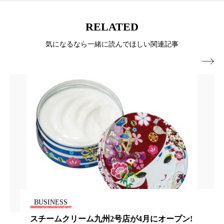
パーフェクト株式会社
バイオハッキング
RELATED
バイオミメティクス
バイオミメティック
気になるなら一緒に読んでほしい関連記事
バクチオール
バリア機能
ハロウィ

ハロウィン後スキンケア
ハロウィン翌日 肌リセット
ヒアルロン酸
ビジネスモデル
ビタミンC誘導体
ファシア
ファスティング
フィトレチノール
プチ断食
ブルーオーシャン
フレグランス 冬
プロンプト
ヘアケア
BUSINESS
スチームクリーム九州2号店が4月にオープン!