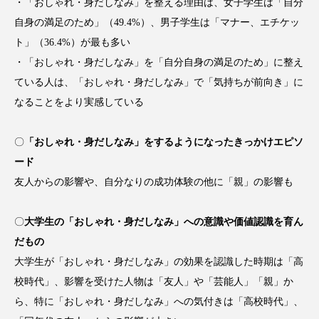
クローズアップ
ケーススタディ
・「おしゃれ・身だしなみ」を整える理由は、女子学生は「自分
自身の満足のため」（49.4%）、男子学生は「マナー、エチケッ
コグニティブヘルス
コスト削減
ト」（36.4%）が最も多い
・「おしゃれ・身だしなみ」を「自分自身の満足のため」に整え
コネクテッド・ビューティ
コミュニケーション
ている人は、「おしゃれ・身だしなみ」で「気持ちが前向き」に
なることをより実感している
コルチゾール
サステナビリティ
サステナブル美容
サプライチェーン
〇
「おしゃれ・身だしなみ」をするようになったきっかけエピソ
ード
サプリ
サロンクレンジング
サロン戦略
友人からの影響や、自分なりの成功体験の他に「親」の影響も
サロン経営
サロン連略
シャネル
〇
大学生の「おしゃれ・身だしなみ」への意識や価値認識を育ん
スカルプ クレンジング 頻度
スカルプケア
だもの
大学生が「おしゃれ・身だしなみ」の効果を認識した時期は「高
スキンケア
スキンケア 習慣
校時代」、影響を受けた人物は「友人」や「芸能人」「親」か
ら、特に「おしゃれ・身だしなみ」への気付きは「高校時代」、
スキンケアルーティン
ストレス
スパ