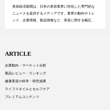
美容経済新聞は、日本の美容業界に特化した専門的な
ローカル
ロンジェビティ
下半身美容
【技術転用】ポーラの『顔画像解析AI』
2026.07.20
――AI需要予測で猛暑の欠品と過剰在庫
ニュースを提供するメディアです。業界の動向やトレ
SaaSモデル
乾燥 対策 冬 スキンケア
乾燥対策
ンド、企業情報、製品情報など、美容に関する幅広い
テーマを取り上げています。 編集部では、美容業界の
が猛暑の建設現場に選ばれる理由
を防ぐDX戦略
乾燥肌対策
他者との再接続
企業・経済
取材や情報収集、分析を行い、業界内外の最新情報を
主に美容業界関係者に向けて発信しています。私たち
価格改定
保湿
保湿と香り
保湿成分
は「キレイをふやす」を企業理念として信頼性の高い
ARTICLE
情報提供を通じて美容業界の発展に貢献すべく努力し
健康寿命
光老化
免疫 肌
ています。
企業動向・マーケット分析
冬 UVケア
冬 美容 習慣
製品レビュー・ランキング
冬 髪 ツヤ 出す 方法
冬 髪 乾燥 改善 方法
健康美容の科学・研究成果
ライフスタイルとセルフケア
冬スキンケア
冬の乾燥肌
冬の印象美
プレミアムコンテンツ
冬の準備
冬美容
冷え対策