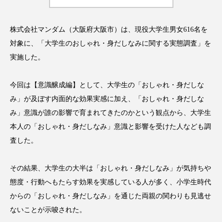
株式会社マンダム（大阪府大阪市）は、現役大学生男女616名を
対象に、「大学生のおしゃれ・身だしなみに関する実態調査」を
FEATURED
注目の企画
実施した。
今回は【意識醸成編】として、大学生の「おしゃれ・身だしな
み」が及ぼす内面的な効果実感に加え、「おしゃれ・身だしな
TAG LIST
タグ一覧
み」意識が誰の影響で育まれてきたのかという観点から、大学生
本人の「おしゃれ・身だしなみ」意識と影響を受けた人なども調
AI
B2B
BeautyTech
ChatGPT
査した。
Gemini
Instagram
SaaS
SNS
その結果、大学生の大半は「おしゃれ・身だしなみ」が気持ちや
態度・行動へもたらす効果を実感している人が多く、小学生時代
TikTok
アスタキサンチン
からの「おしゃれ・身だしなみ」を通じた両親の関わりも見逃せ
アスレジャーコスメ
アレルギー
アロマ
ないことが示唆された。