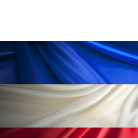
為替相場
熱中症対策
物流問題
特殊メイク
猛暑
生物模倣
用語辞典
男性美容
画像解析
発酵
睡眠
睡眠 美容 金木犀
睡眠美容
秋
秋 冷え
筋膜
精油
素髪ケア やり方
紫外線対策
美容
美容テック
美容と政治
美容ビジネス
美容医療
美容業界
美的感覚
美肌習慣
美脚習慣
老化
肌ケア
肌トラブル
肌バリア
肌荒れ防止
脳
自律神経