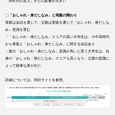
「同年代の友人」からの影響が大きい
スマートウォッチ
スマートパッチ
〇
「おしゃれ・身だしなみ」と両親の関わり
スマートリング
セーフプレイス
セラミド
母親は会話を通じて、父親は実践を通じて「おしゃれ・身だしな
み」意識を育む
セラミド保湿
セルフケア
・「おしゃれ・身だしなみ」スコアの高い大学生は、小中高時代
から母親と「おしゃれ・身だしなみ」に関する会話あり
ソーシャルウェルネス
ソーシャルコマース
・親の「おしゃれ・身だしなみ」意識が高いと思う大学生は、自
タンパク質
ディープクレンジング
身の「おしゃれ・身だしなみ」スコアも高くなり、父親の意識に
よって顕著な差が出た
デジタルデトックス
デトックス
詳細については、同社サイトを参照。
ドライヤー 温度 髪 ダメージ
ナイアシンアミド
ナイトプロテイン
ナイトルーティン 金木犀
パーソナライズ
バーチャルメイク