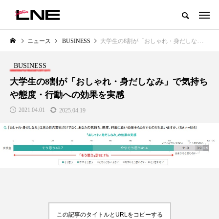
グローバルビューティ＆ヘルスケアビジネス誌
ニュース
BUSINESS
大学生の8割が「おしゃれ・身だしなみ」で気持ちや態度・行動への効果を実感
NEW POST
カテゴリー毎の最新記事
BUSINESS
LIFESTYLE
BUSINESS
大学生の8割が「おしゃれ・身だしなみ」で気持ち
や態度・行動への効果を実感
2021.04.01
2025.04.19
SNSの「加工顔」と美容医療｜AI
GWI調査から読み解く2030年の
」
がもたらす可能性とこれから
都市型スパ――身近なウェルネ
の次世代モデル
2026.07.13
2026.08.06
この記事のタイトルとURLをコピーする