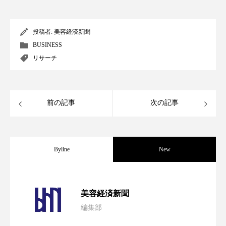
ペアトリートメント
ヘッドスパ
ヘルスケア
ヘルスビューティー
投稿者:
美容経済新聞
BUSINESS
ポジショニング
ボディケア
ホルモン
リサーチ
マーケティング
マイクロスパ
マネジメント
むくみ対策
むくみ改善
前の記事
次の記事
メンズスキンケア
メンタルケア
メンタルヘルス
ライフスタイル
Byline
New
リカバリー
リカバリーウェア
リサーチ
パーフェクト社の「AI美容」事例｜「死
2026.08.04
美容経済新聞
リナロール 効果
リラクゼーション
編集部
花王、化粧品事業で棚卸資産38%削減
2026.07.28
の谷」克服と酷暑を商機に変えるB2B
リラックス効果
レチナール
レチノール