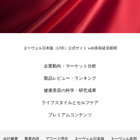
花王
血行促進
過剰在庫
都市型美容ウェルネス
酷暑
金木犀 スキンケア
金木犀 香り 効果
ヌーヴェル日本版（LNE）公式サイト with美容経済新聞
需要予測
頭皮 保湿 ミスト おすすめ
香り
企業動向・マーケット分析
香り メンタルケア
香りケア
製品レビュー・ランキング
香りの重ね使い
香料
香水 レイヤリング
健康美容の科学・研究成果
香水の持続
高市政権
高齢社会
ライフスタイルとセルフケア
プレミアムコンテンツ
髪 静電気 冬 対策
髪のバリア機能 とは
会社概要
事業内容
アワード理念
ヌーヴェル日本版
ヌーヴェル本部