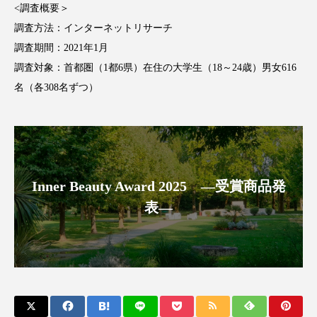
<調査概要＞
パーフェクト株式会社
バイオハッキング
調査方法：インターネットリサーチ
バイオミメティクス
バイオミメティック
調査期間：2021年1月
調査対象：首都圏（1都6県）在住の大学生（18～24歳）男女616
バクチオール
バリア機能
ハロウィ
名（各308名ずつ）
ハロウィン後スキンケア
ハロウィン翌日 肌リセット
ヒアルロン酸
ビジネスモデル
ビタミンC誘導体
ファシア
Inner Beauty Award 2025 ―受賞商品発
表―
ファスティング
フィトレチノール
プチ断食
ブルーオーシャン
フレグランス 冬
プロンプト
ヘアケア