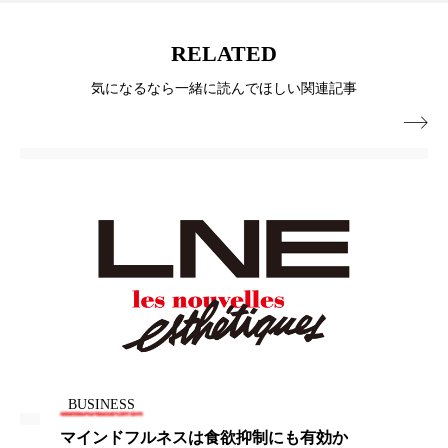
冷え性改善
加工アプリ
加工フィルター
RELATED
加工顔
労働環境
国内市場
国際市場
気になるなら一緒に読んでほしい関連記事
地政学リスク
外出控え
夜 スキンケア 香り

孤独
巡らせるケア
巡りケア
差別化
廃棄ロス
成分
技術経営
技術転用
抗酸化
抗酸化ケア
断食
新商品
日中関係
日焼け止め
時間制限食
東洋医学
梅雨
棚卸資産
汗ケア
温活スキンケア
温活女子
温活習慣
BUSINESS
マインドフルネスは食欲抑制にも有効か