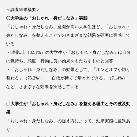
アンチエイジング
アンチソリチュード
＜調査結果概要＞
〇大学生の「おしゃれ・身だしなみ」実態
インタビュー
インナービューティー 冷え
「おしゃれ・身だしなみ」意識が高い大学生ほど、「おしゃれ・
インナービューティーアワード2025受賞商品
身だしなみ」を整えることでのさまざまな効果を顕著に実感して
いる
ウェアラブルデバイス
ウェルネス
・8割以上（82.1%）の大学生が「おしゃれ・身だしなみ」は自分
の気持ち、態度、行動に良い効果をもたらすものと回答
ウェルビーイング
エイジングケア
・「おしゃれ・身だしなみ」の効果として、「オンとオフが切り
替わる」（75.2%）、「自信が持てて堂々とできる」（71.4%）
エクソソーム
オーガニック
オゾン
など、さまざまな効果を実感している
カウンセラー
カウンセリング
〇
大学生が「おしゃれ・身だしなみ」を整える理由とその波及効
カカイオイル
ガジェット
キーワード
果
「おしゃれ・身だしなみ」の捉え方によって、効果実感に差異あ
クルエルティフリー
クレンジング
り