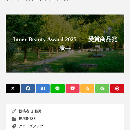
パーフェクト株式会社
バイオハッキング
バイオミメティクス
バイオミメティック
バクチオール
バリア機能
ハロウィ
Inner Beauty Award 2025 ―受賞商品発
ハロウィン後スキンケア
表―
ハロウィン翌日 肌リセット
ヒアルロン酸
ビジネスモデル
ビタミンC誘導体
ファシア
ファスティング
フィトレチノール
プチ断食
ブルーオーシャン
投稿者:
加藤勇
フレグランス 冬
プロンプト
ヘアケア
BUSINESS
クローズアップ