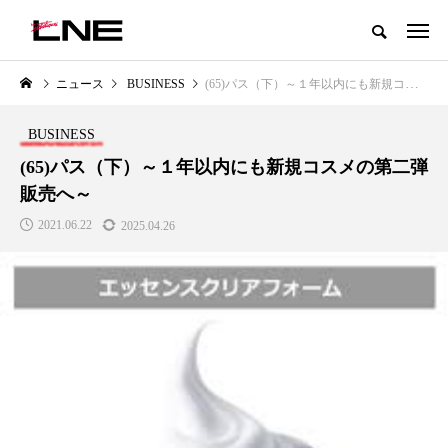
グローバルビューティ＆ヘルスケアビジネス誌
ニュース
BUSINESS
(65)パス（下）～１年以内にも新規コスメの第二弾販売へ～
NEW POST
カテゴリー毎の最新記事
BUSINESS
LIFESTYLE
BUSINESS
(65)パス（下）～１年以内にも新規コスメの第二弾
販売へ～
2021.06.22
2025.04.26
SNSの「加工顔」と美容医療｜AI
GWI調査から読み解く2030年の
」
がもたらす可能性とこれから
都市型スパ――身近なウェルネ
の次世代モデル
2026.07.13
2026.08.06