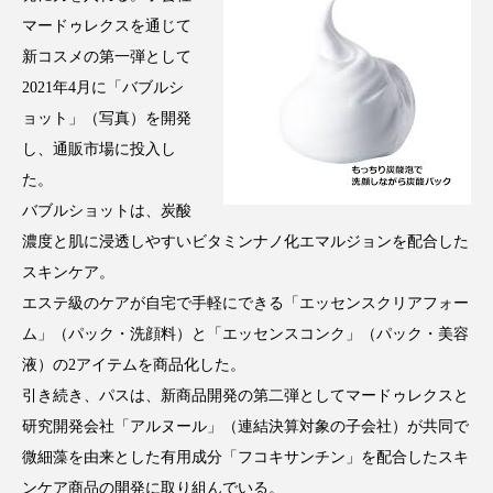
アンチエイジング
アンチソリチュード
マードゥレクスを通じて
新コスメの第一弾として
インタビュー
インナービューティー 冷え
2021年4月に「バブルシ
ョット」（写真）を開発
インナービューティーアワード2025受賞商品
し、通販市場に投入し
ウェアラブルデバイス
ウェルネス
た。
バブルショットは、炭酸
ウェルビーイング
エイジングケア
濃度と肌に浸透しやすいビタミンナノ化エマルジョンを配合した
スキンケア。
エクソソーム
オーガニック
オゾン
エステ級のケアが自宅で手軽にできる「エッセンスクリアフォー
ム」（パック・洗顔料）と「エッセンスコンク」（パック・美容
カウンセラー
カウンセリング
液）の2アイテムを商品化した。
カカイオイル
ガジェット
キーワード
引き続き、パスは、新商品開発の第二弾としてマードゥレクスと
研究開発会社「アルヌール」（連結決算対象の子会社）が共同で
クルエルティフリー
クレンジング
微細藻を由来とした有用成分「フコキサンチン」を配合したスキ
ンケア商品の開発に取り組んでいる。