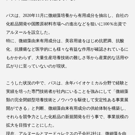
クローズアップ
ケーススタディ
コグニティブヘルス
コスト削減
パスは、2020年11月に微細藻培養から有用成分を抽出し、自社の
化粧品開発や国際原材料市場への進出などを狙いに100％出資で
コネクテッド・ビューティ
コミュニケーション
アルヌールを設立した。
特に、微細藻由来有用成分は、美容用途をはじめ抗肥満、抗酸
コルチゾール
サステナビリティ
化、抗腫瘍など医学的にも様々な有益な作用が確認されているに
もかかわらず、大量生産培養技術の難しさ等から産業的な活用や
サステナブル美容
サプライチェーン
広がりに至っていないのが現状。
サプリ
サロンクレンジング
サロン戦略
こうした状況の中で、パスは、永年バイオケミカル分野で経験と
サロン経営
サロン連略
シャネル
実績を培った専門技術者が社内にいることを強みにして「微細藻
類の完全閉鎖型培養技術とノウハウを駆使して安定性ある事業展
スカルプ クレンジング 頻度
スカルプケア
開ができる」と判断、微細藻由来有用成分の供給体制を構築し、
スキンケア
スキンケア 習慣
それらを競争力とした化粧品の新規開発を行う事で、事業規模の
拡大を目指すことにした。
スキンケアルーティン
ストレス
スパ
現在、アルヌールとマードゥレクスの子会社2社は、微細藻を由