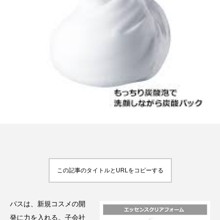
FEATURED
注目の企画
TAG LIST
タグ一覧
AI
B2B
BeautyTech
ChatGPT
Gemini
Instagram
SaaS
SNS
この記事のタイトルとURLをコピーする
TikTok
アスタキサンチン
パスは、新規コスメの開
アスレジャーコスメ
アレルギー
アロマ
発に力を入れる。子会社