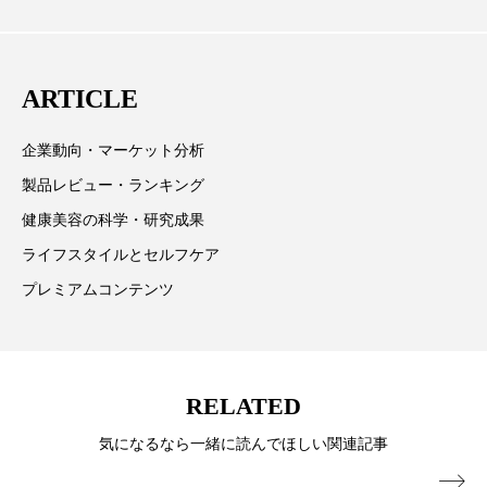
材を担当。
ローカル
ロンジェビティ
下半身美容
発、クリーム人気商品に～
乾燥 対策 冬 スキンケア
乾燥対策
ARTICLE
乾燥肌対策
他者との再接続
企業・経済
企業動向・マーケット分析
製品レビュー・ランキング
価格改定
保湿
保湿と香り
保湿成分
健康美容の科学・研究成果
健康寿命
光老化
免疫 肌
ライフスタイルとセルフケア
プレミアムコンテンツ
冬 UVケア
冬 美容 習慣
冬 髪 ツヤ 出す 方法
冬 髪 乾燥 改善 方法
RELATED
冬スキンケア
冬の乾燥肌
冬の印象美
気になるなら一緒に読んでほしい関連記事
冬の準備
冬美容
冷え対策
