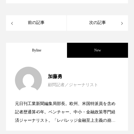
ペアトリートメント
ヘッドスパ
ヘルスケア
ヘルスビューティー
前の記事
次の記事
ポジショニング
ボディケア
ホルモン
マーケティング
マイクロスパ
Byline
New
マネジメント
むくみ対策
むくみ改善
女性経営者連載１１・ミック・ケミスト
2021.11.30
メンズスキンケア
メンタルケア
加藤勇
顧問記者／ジャーナリスト
メンタルヘルス
ライフスタイル
女性経営者連載１１・ミック・ケミスト
2021.11.26
リー（下） ～営業と技術が一体となっ
リカバリー
リカバリーウェア
リサーチ
元日刊工業新聞編集局部長。欧州、米国特派員を含め
女性経営者連載１１・ミック・ケミスト
2021.11.26
リー （下） ～営業と技術が一体とな
記者歴通算45年。ベンチャー、中小・金融政策専門経
てOEM受注～
リナロール 効果
リラクゼーション
済ジャーナリスト。「レバレッジ金融至上主義の崩
壊」など著述多数。本誌では主に、経済部門、企業取
リラックス効果
レチナール
レチノール
リー（上） ～研究所で自前化粧品を開
ってOEM受注～