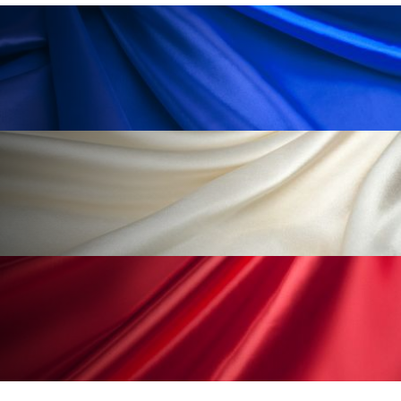
為替相場
熱中症対策
物流問題
特殊メイク
猛暑
生物模倣
用語辞典
男性美容
画像解析
発酵
睡眠
睡眠 美容 金木犀
睡眠美容
秋
秋 冷え
筋膜
精油
素髪ケア やり方
紫外線対策
美容
美容テック
美容と政治
美容ビジネス
美容医療
美容業界
美的感覚
美肌習慣
美脚習慣
老化
肌ケア
肌トラブル
肌バリア
肌荒れ防止
脳
自律神経