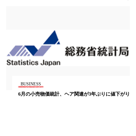
冷え性改善
加工アプリ
加工フィルター
加工顔
労働環境
国内市場
国際市場
地政学リスク
外出控え
夜 スキンケア 香り
孤独
巡らせるケア
巡りケア
差別化
廃棄ロス
成分
技術経営
技術転用
抗酸化
抗酸化ケア
断食
新商品
BUSINESS
日中関係
日焼け止め
時間制限食
り
世界のラグジュアリー香水市場予測
東洋医学
梅雨
棚卸資産
汗ケア
温活スキンケア
温活女子
温活習慣