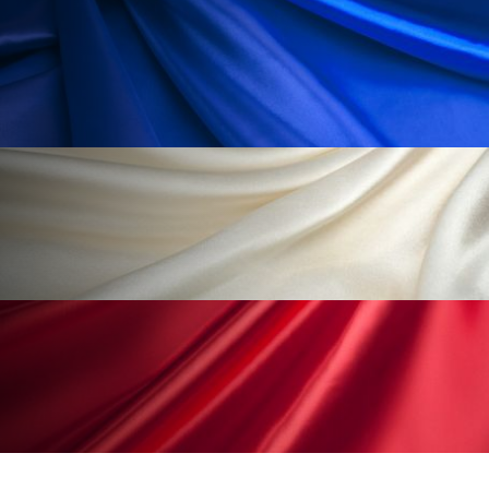
ペアトリートメント
ヘッドスパ
ヘルスケア
ヘルスビューティー
ポジショニング
ボディケア
ホルモン
マーケティング
マイクロスパ
マネジメント
むくみ対策
むくみ改善
メンズスキンケア
メンタルケア
メンタルヘルス
ライフスタイル
リカバリー
リカバリーウェア
リサーチ
リナロール 効果
リラクゼーション
リラックス効果
レチナール
レチノール