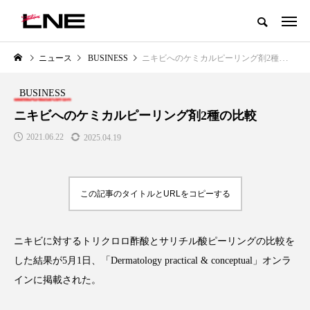
グローバルビューティ＆ヘルスケアビジネス誌
ニュース
BUSINESS
ニキビへのケミカルピーリング剤2種の比較
NEW POST
カテゴリー毎の最新記事
BUSINESS
BUSINESS
PREMIUM
ニキビへのケミカルピーリング剤2種の比較
2021.06.22
2025.04.19
この記事のタイトルとURLをコピーする
ニキビに対するトリクロロ酢酸とサリチル酸ピーリングの比較を
｜AI
GWI調査から読み解く2030年の
青山メディカルクリニック
ら
都市型スパ――身近なウェルネス
玲 院長：内科と循環器専門
した結果が5月1日、「Dermatology practical & conceptual」オンラ
の次世代モデル
知見が切り拓く、再生医療
インに掲載された。
医療の新たな価値
2026.08.06
2026.04.28