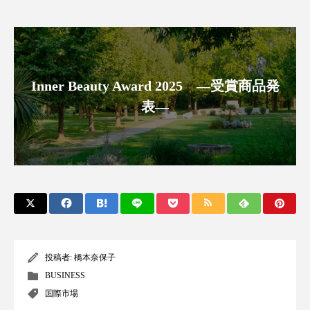
アンチエイジング
アンチソリチュード
インタビュー
インナービューティー 冷え
インナービューティーアワード2025受賞商品
Inner Beauty Award 2025 ―受賞商品発
表―
ウェアラブルデバイス
ウェルネス
ウェルビーイング
エイジングケア
エクソソーム
オーガニック
オゾン
カウンセラー
カウンセリング
カカイオイル
ガジェット
キーワード
投稿者:
橋本奈保子
BUSINESS
クルエルティフリー
クレンジング
国際市場