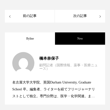
クローズアップ
ケーススタディ
コグニティブヘルス
コスト削減
前の記事
次の記事
コネクテッド・ビューティ
コミュニケーション
コルチゾール
サステナビリティ
Byline
New
サステナブル美容
サプライチェーン
男性・家族歴・重症度でニキビ瘢痕有病
2023.06.30
橋本奈保子
サプリ
サロンクレンジング
サロン戦略
顧問記者（国際情報、薬事・医療ニュ
ース）
サロン経営
サロン連略
シャネル
ニキビへの新技術Photopneumatic
2023.06.29
率に差異
名古屋大学大学院、英国Durham University, Graduate
スカルプ クレンジング 頻度
スカルプケア
時間制限食とカロリー制限食の減量効果
2023.06.28
Technology
School 卒。編集者、ライターを経てフリージャーナリ
スキンケア
スキンケア 習慣
ストとして独立。専門分野は、医学・化学関連。ま
た、同分野を中心に翻訳、ウェブコンテンツ・ディレ
に差なし
スキンケアルーティン
ストレス
スパ
クターとしても活躍中。 本誌では主に、米国欧州を中