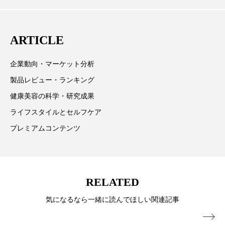
心に先端美容医療、化学、米FDAなどの情報を担当。
スマートウォッチ
スマートパッチ
ARTICLE
スマートリング
セーフプレイス
セラミド
企業動向・マーケット分析
セラミド保湿
セルフケア
製品レビュー・ランキング
ソーシャルウェルネス
ソーシャルコマース
健康美容の科学・研究成果
ライフスタイルとセルフケア
タンパク質
ディープクレンジング
プレミアムコンテンツ
デジタルデトックス
デトックス
ドライヤー 温度 髪 ダメージ
ナイアシンアミド
RELATED
ナイトプロテイン
ナイトルーティン 金木犀
気になるなら一緒に読んでほしい関連記事
パーソナライズ
バーチャルメイク
