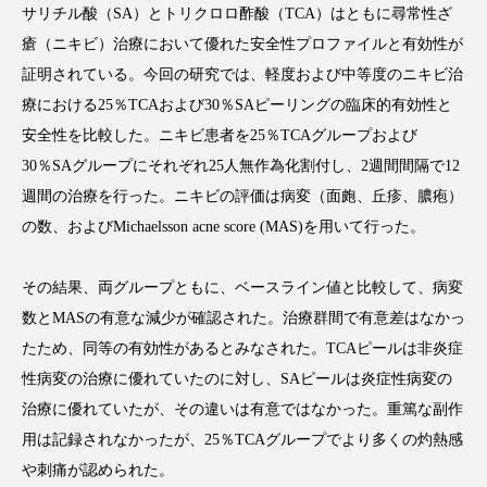
サリチル酸（SA）とトリクロロ酢酸（TCA）はともに尋常性ざ
瘡（ニキビ）治療において優れた安全性プロファイルと有効性が
証明されている。今回の研究では、軽度および中等度のニキビ治
療における25％TCAおよび30％SAピーリングの臨床的有効性と
FEATURED
注目の企画
安全性を比較した。ニキビ患者を25％TCAグループおよび
30％SAグループにそれぞれ25人無作為化割付し、2週間間隔で12
週間の治療を行った。ニキビの評価は病変（面皰、丘疹、膿疱）
TAG LIST
の数、およびMichaelsson acne score (MAS)を用いて行った。
タグ一覧
その結果、両グループともに、ベースライン値と比較して、病変
AI
B2B
BeautyTech
ChatGPT
数とMASの有意な減少が確認された。治療群間で有意差はなかっ
たため、同等の有効性があるとみなされた。TCAピールは非炎症
Gemini
Instagram
SaaS
SNS
性病変の治療に優れていたのに対し、SAピールは炎症性病変の
TikTok
アスタキサンチン
治療に優れていたが、その違いは有意ではなかった。重篤な副作
用は記録されなかったが、25％TCAグループでより多くの灼熱感
アスレジャーコスメ
アレルギー
アロマ
や刺痛が認められた。