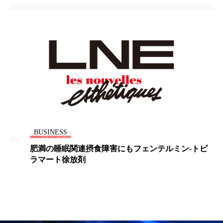
パーフェクト株式会社
バイオハッキング
バイオミメティクス
バイオミメティック
バクチオール
バリア機能
ハロウィ
ハロウィン後スキンケア
ハロウィン翌日 肌リセット
ヒアルロン酸
ビジネスモデル
ビタミンC誘導体
ファシア
BUSINESS
肥満の睡眠関連摂食障害にもフェンテルミン-トピ
ファスティング
フィトレチノール
ラマート徐放剤
プチ断食
ブルーオーシャン
フレグランス 冬
プロンプト
ヘアケア