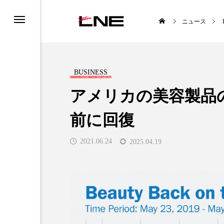
ニュース
BUSINESS
アメリカの美容製品
前に回復
UCTS
LIFESTYLE
2021.06.24
2025.04.19
