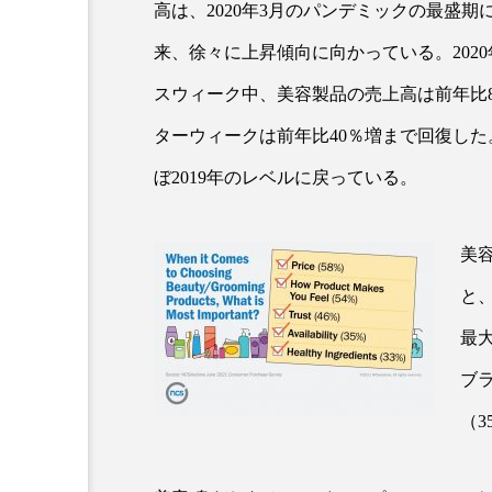
高は、2020年3月のパンデミックの最盛期
クレンジング
クローズア
来、徐々に上昇傾向に向かっている。202
コネクテッド・ビューティ
スウィーク中、美容製品の売上高は前年比
サプライチェーン
サプリ
ターウィークは前年比40％増まで回復した
ぼ2019年のレベルに戻っている。
スカルプ クレンジング 頻度
ストレス
スパ
ス
美
セラミド保湿
セルフケア
と
ディープクレンジング
デ
最
ブ
ナイトプロテイン
ナイト
（3
バイオハッキング
バイオ