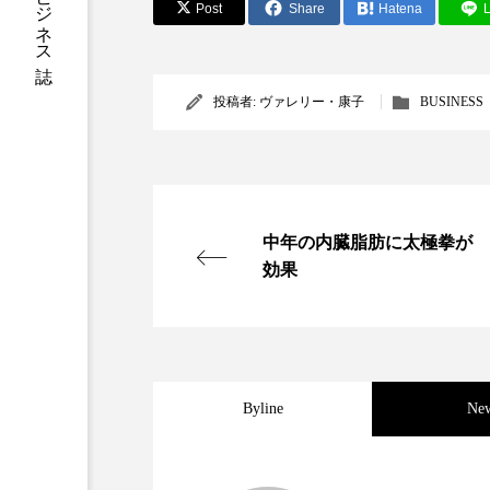
Post
Share
Hatena
L
加工アプリ
加工フィルタ
外出控え
夜 スキンケア 
投稿者:
ヴァレリー・康子
BUSINESS
技術経営
技術転用
時間制限食
東洋医学
中年の内臓脂肪に太極拳が
為替相場
熱中症対策
効果
画像解析
発酵
睡
素髪ケア やり方
紫外線
美容業界
美的感覚
Byline
Ne
肌荒れ防止
脳
自
2025.06.11
世界の化粧品市場2025