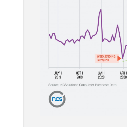
超が「ながら美容」を実
SNSの「加工顔」と美容医療
を有効に使いたい」が9
がもたらす可能性とこれか
2026.07.13
9