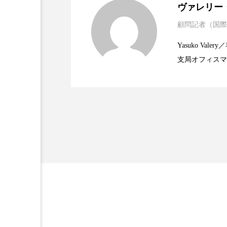
ヴァレリー
金木犀 スキンケア
金木犀
顧問記者（国際
2023.06.30
資生堂、「女性研究者サ
題
香りケア
香りの重ね使い
Yasuko V
髪 静電気 冬 対策
髪のバ
支局オフィスマ
2023.06.29
米バイオテクノロジー企
で米国西海岸の
に、米国欧州の
規ビジネスモデ