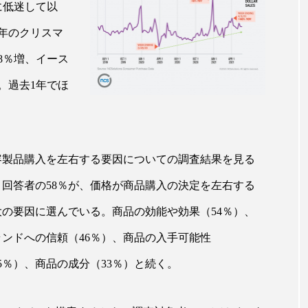
に低迷して以
ップ
ケーススタディ
コグニティブヘルス
コスト
0年のクリスマ
コミュニケーション
コルチゾール
サステナビリティ
8％増、イース
サロンクレンジング
サロン戦略
サロン経営
。過去1年でほ
スカルプケア
スキンケア
スキンケア 習慣
ス
マートウォッチ
スマートパッチ
スマートリング
セ
容製品購入を左右する要因についての調査結果を見る
ソーシャルウェルネス
ソーシャルコマース
タン
、回答者の58％が、価格が商品購入の決定を左右する
ジタルデトックス
デトックス
ドライヤー 温度 髪 ダメー
大の要因に選んでいる。商品の効能や効果（54％）、
ランドへの信頼（46％）、商品の入手可能性
ルーティン 金木犀
パーソナライズ
バーチャルメイク
5％）、商品の成分（33％）と続く。
ミメティクス
バイオミメティック
バクチオール