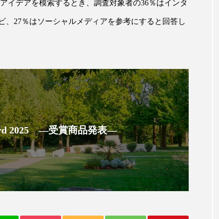
ハロウィン翌日 肌リセット
ヒアルロン酸
ビジネスモデ
アイデアを模索するとき、調査対象者の36％はインタ
ビ、27％はソーシャルメディアを参考にすると回答し
フィトレチノール
プチ断食
ブルーオーシャン
ペアトリートメント
ヘッドスパ
ヘルスケア
ヘ
ア
ホルモン
マーケティング
マイクロスパ
メンズスキンケア
メンタルケア
メンタルヘルス
ェア
リサーチ
リナロール 効果
リラクゼーション
 Award 2025 ―受賞商品発表―
ローカル
ロンジェビティ
下半身美容
乾燥 
他者との再接続
企業・経済
価格改定
保湿
免疫 肌
冬 UVケア
冬 美容 習慣
冬 髪 ツヤ 出す 
冬の印象美
冬の準備
冬美容
冷え対策