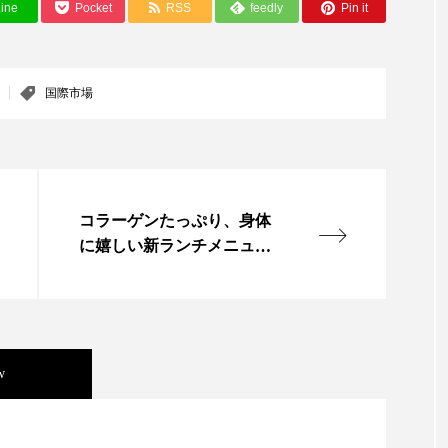
ine
Pocket
RSS
feedly
Pin it
ー
加工顔
労働環境
国内市場
国際市場
香り
孤独
巡らせるケア
巡りケア
差別化
国際市場
抗酸化
抗酸化ケア
断食
新商品
日中関係
梅雨
棚卸資産
汗ケア
温活スキンケア
コラーゲンたっぷり、身体
物流問題
特殊メイク
猛暑
生物模倣
用
に嬉しい新ランチメニュ
ー！ニッピの高品質コラー
眠
睡眠 美容 金木犀
睡眠美容
秋
秋 冷え
ゲンで健康習慣！～ニッピ
カフェ銀座～
対策
美容
美容テック
美容と政治
美容ビジ
美肌習慣
美脚習慣
老化
肌ケア
肌トラブ
w
律神経
花王
血行促進
過剰在庫
都市型美容
年展望：P&G・LVMH・ロレアルの戦略と日本企業の課