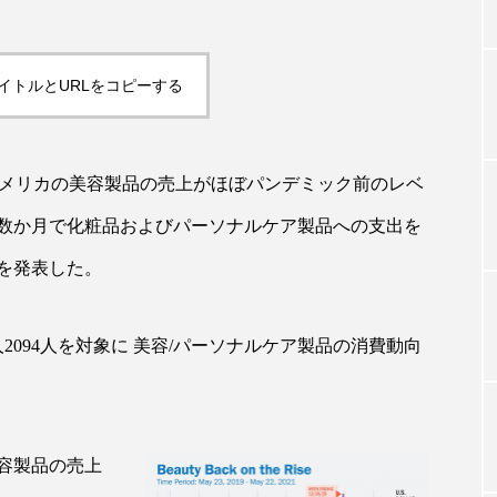
イトルとURLをコピーする
TAG LIST
タグ一覧
1日、アメリカの美容製品の売上がほぼパンデミック前のレベ
後数か月で化粧品およびパーソナルケア製品への支出を
ChatGPT
Gemini
Instagram
SaaS
SN
を発表した。
ジャーコスメ
アレルギー
アロマ
アンチエイジン
人2094人を対象に 美容/パーソナルケア製品の消費動向
ューティー 冷え
インナービューティーアワード2025受賞商品
ング
エイジングケア
エクソソーム
オーガニック
ング
カカイオイル
ガジェット
キーワード
容製品の売上