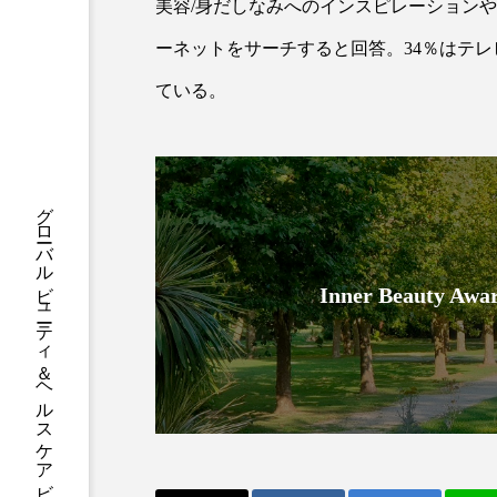
ハロウィン後スキンケア
美容/身だしなみへのインスピレーションや
ーネットをサーチすると回答。34％はテレ
ファシア
ファスティング
ている。
プロンプト
ヘアケア
ポジショニング
ボディケ
グローバルビューティ＆ヘルスケアビジネス誌
むくみ対策
むくみ改善
リカバリー
リカバリーウ
Inner Beauty
レチナール
レチノール
乾燥対策
乾燥肌対策
健康寿命
光老化
冬スキンケア
冬の乾燥肌