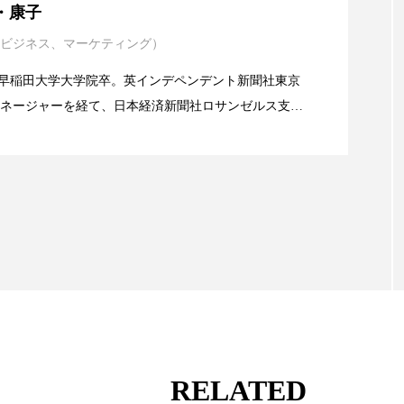
・康子
 香り 効果
需要予測
頭皮 保湿 ミスト おすすめ
ビジネス、マーケティング）
イエンスグラント」の第16回受賞者決定
香料
香水 レイヤリング
香水の持続
高市
alery／早稲田大学大学院卒。英インデペンデント新聞社東京
リア機能 とは
ネージャーを経て、日本経済新聞社ロサンゼルス支局
業アミリス、CEO退任と世界的な人員削除を発表
流通、産業分野を専門に記者経験を積む。本紙では主
海外メーカー、ブランドの動向、海外市場の動向、新
ルなどを担当。現在はロンドンに在住
RELATED