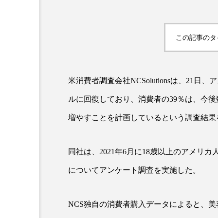
この記事のタ
米消費者調査会社NCSolutionsは、2
ルに回復しており、消費者の39％は、今
AI
B2B
BeautyTech
増やすことを計画しているという調査結果
アスタキサンチン
アスレ
同社は、2021年6月に18歳以上のアメリカ
インタビュー
インナービ
についてアンケート調査を実施した。
ウェルネス
ウェルビーイ
カウンセラー
カウンセリ
NCS独自の消費者購入データによると、美