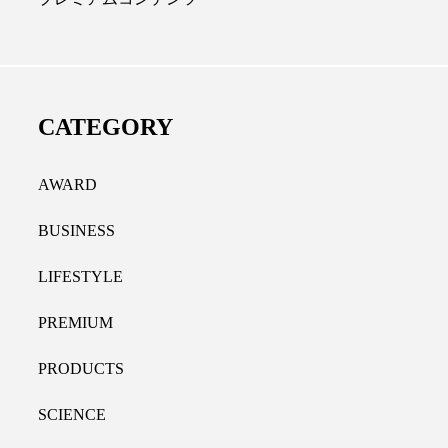
ディカルクリニック｜本郷
レチノール代替成分と
長：内科と循環器専門医の知
オールやレチナールなど
り拓く、再生医療と統合医
果と活用法
CATEGORY
たな価値
2026.07.30
.04.28
AWARD
BUSINESS
LIFESTYLE
PREMIUM
PRODUCTS
SCIENCE