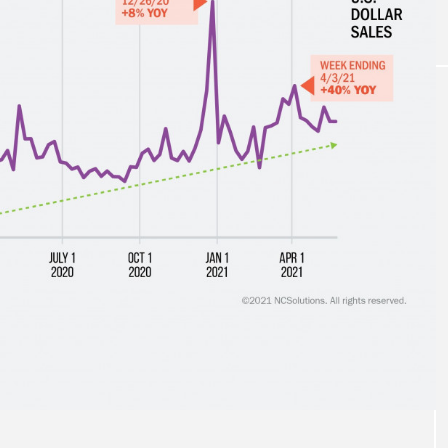
｜AI
GWI調査から読み解く2030年の都
青山メ
ら
市型スパ――身近なウェルネスの
玲 院
次世代モデル
見が切
療の新
2026.08.06
2026
FEATURED
注目の企画