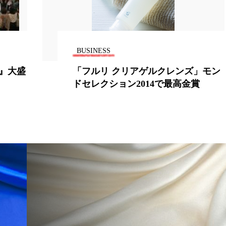
 香り 効果
需要予測
頭皮 保湿 ミスト おすすめ
香料
香水 レイヤリング
香水の持続
高市
BUSINESS
リア機能 とは
6』大盛
「フルリ クリアゲルクレンズ」モン
ドセレクション2014で最高金賞