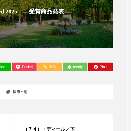
ップ
ケーススタディ
コグニティブヘルス
コスト
 Award 2025 ―受賞商品発表―
コミュニケーション
コルチゾール
サステナビリティ
サロンクレンジング
サロン戦略
サロン経営
スカルプケア
スキンケア
スキンケア 習慣
ス
マートウォッチ
スマートパッチ
スマートリング
セ
ine
Pocket
RSS
feedly
Pin it
ソーシャルウェルネス
ソーシャルコマース
タン
ジタルデトックス
デトックス
ドライヤー 温度 髪 ダメー
国際市場
ルーティン 金木犀
パーソナライズ
バーチャルメイク
ミメティクス
バイオミメティック
バクチオール
（７４）・ディール／下