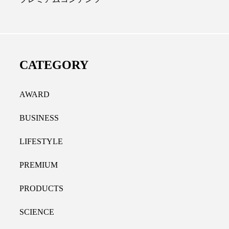
ディカルクリニック｜本郷
レチノール代替成分と
長：内科と循環器専門医の知
オールやレチナールなど
り拓く、再生医療と統合医
果と活用法
CATEGORY
たな価値
2026.07.30
.04.28
AWARD
BUSINESS
LIFESTYLE
PREMIUM
PRODUCTS
SCIENCE