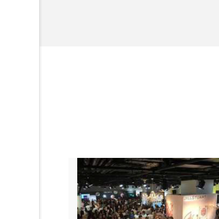
加工アプリ
加工フィルタ
外出控え
夜 スキンケア 
技術経営
技術転用
時間制限食
東洋医学
為替相場
熱中症対策
画像解析
発酵
睡
素髪ケア やり方
紫外線
美容業界
美的感覚
肌荒れ防止
脳
自