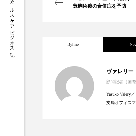
ハロウィン後スキンケア
豊胸術後の合併症を予防
ファシア
ファスティング
プロンプト
ヘアケア
ポジショニング
ボディケ
Byline
Ne
むくみ対策
むくみ改善
2025.06.11
世界の化粧品市場2025
ヴァレリー
リカバリー
リカバリーウ
顧問記者（国際
2023.06.30
資生堂、「女性研究者サ
題
レチナール
レチノール
Yasuko V
乾燥対策
乾燥肌対策
支局オフィスマ
2023.06.29
米バイオテクノロジー企
で米国西海岸の
健康寿命
光老化
に、米国欧州の
規ビジネスモデ
冬スキンケア
冬の乾燥肌