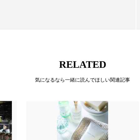
ー
加工顔
労働環境
国内市場
国際市場
香り
孤独
巡らせるケア
巡りケア
差別化
抗酸化
抗酸化ケア
断食
新商品
日中関係
梅雨
棚卸資産
汗ケア
温活スキンケア
RELATED
物流問題
特殊メイク
猛暑
生物模倣
用
気になるなら一緒に読んでほしい関連記事
眠
睡眠 美容 金木犀
睡眠美容
秋
秋 冷え
対策
美容
美容テック
美容と政治
美容ビジ
美肌習慣
美脚習慣
老化
肌ケア
肌トラブ
律神経
花王
血行促進
過剰在庫
都市型美容