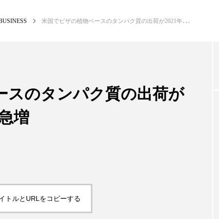
BUSINESS
米国でピザの植物ベースのタンパク質の出荷が2021年第2四半期56％急増
NEW POST
カテゴリー毎の最新記事
ースのタンパク質の出荷が
％急増
BUSINESS
PR
イトルとURLをコピーする