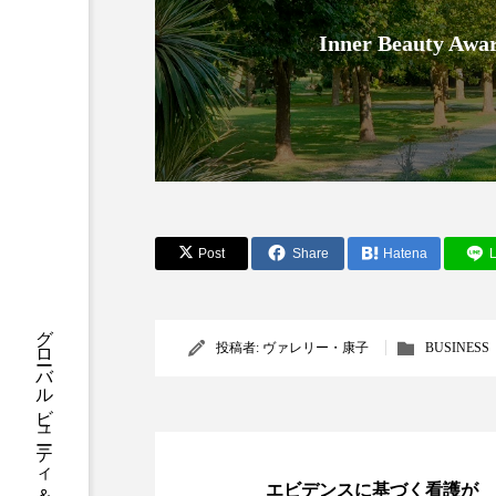
クレンジング
クローズア
Inner Beauty
コネクテッド・ビューティ
サプライチェーン
サプリ
スカルプ クレンジング 頻度
ストレス
スパ
ス
Post
Share
Hatena
L
セラミド保湿
セルフケア
グローバルビューティ＆ヘルスケアビジネス誌
ディープクレンジング
デ
投稿者:
ヴァレリー・康子
BUSINESS
ナイトプロテイン
ナイト
バイオハッキング
バイオ
エビデンスに基づく看護が