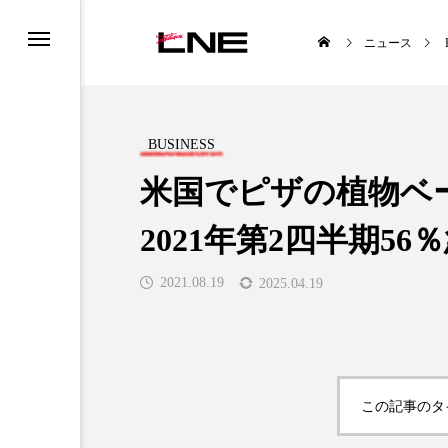
ニュース
BUSINESS
米国でピザの植物ベ
2021年第2四半期56
UCTS
LIFESTYLE
2021.08.19
2025.04.19

この記事のタ