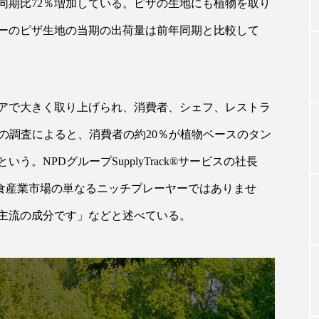
同期比72％増加している。ピザの生地にも植物を取り
ーのピザ生地の当期の出荷量は前年同期と比較して
TAG LIST
タグ一覧
アで大きく取り上げられ、消費者、シェフ、レストラ
の調査によると、消費者の約20％が植物ベースのタン
。NPDグループSupplyTrack®サービスの社長
ChatGPT
Gemini
Instagram
SaaS
SN
はや外食産業市場の単なるニッチプレーヤーではありませ
ジャーコスメ
アレルギー
アロマ
アンチエイジン
主流の成分です」などと述べている。
ューティー 冷え
インナービューティーアワード2025受賞商品
ング
エイジングケア
エクソソーム
オーガニック
ング
カカイオイル
ガジェット
キーワード