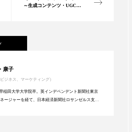
ハロウィン翌日 肌リセット
ヒアルロン酸
ビジネスモデ
～生成コンテンツ・UGCサ
ービス開始～
フィトレチノール
プチ断食
ブルーオーシャン
ペアトリートメント
ヘッドスパ
ヘルスケア
ヘ
ア
ホルモン
マーケティング
マイクロスパ
w
メンズスキンケア
メンタルケア
メンタルヘルス
年展望：P&G・LVMH・ロレアルの戦略と日本企業の課
・康子
ェア
リサーチ
リナロール 効果
リラクゼーション
ビジネス、マーケティング）
イエンスグラント」の第16回受賞者決定
ローカル
ロンジェビティ
下半身美容
乾燥 
alery／早稲田大学大学院卒。英インデペンデント新聞社東京
他者との再接続
企業・経済
価格改定
保湿
ネージャーを経て、日本経済新聞社ロサンゼルス支局
業アミリス、CEO退任と世界的な人員削除を発表
流通、産業分野を専門に記者経験を積む。本紙では主
免疫 肌
冬 UVケア
冬 美容 習慣
冬 髪 ツヤ 出す 
海外メーカー、ブランドの動向、海外市場の動向、新
ルなどを担当。現在はロンドンに在住
冬の印象美
冬の準備
冬美容
冷え対策