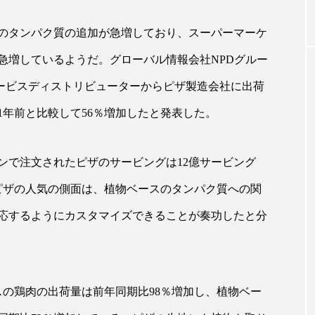
のタンパク質の追加が急増しており、スーパーマーケ
｜AI
GWI調査から読み解く2030年の都
青山メ
急増しているようだ。グローバル情報会社NPDグルー
ら
市型スパ――身近なウェルネスの
玲 院
次世代モデル
見が切
ドサービスディストリビューターからピザ製造会社に出荷
療の新
2026.08.06
2026
年前と比較して56％増加したと発表した。
ンで注文されたピザのサービングは12億サービング
ピザの人気の側面は、植物ベースのタンパク質への関
FEATURED
応するようにカスタマイズできることが奏功したと分
注目の企画
スの鶏肉の出荷量は前年同期比98％増加し、植物ベー