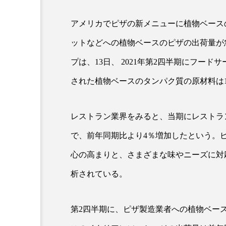
アメリカでピザの新メニューに植物ベース
超が「ながら美容」を実
SNSの「加工顔」と美容医療
ットなどへの植物ベースのピザの出荷量が
を有効に使いたい」が9
がもたらす可能性とこれか
2026.07.13
プは、13日、 2021年第2四半期にフー
9
された植物ベースのタンパク質の原材料は1
レストラン業界をみると、当期にレストラ
で、前年同期比より4％増加したという。
心の高まりと、さまざまな味やニーズに対
析されている。
第2四半期に、ピザ製造業者への植物ベー