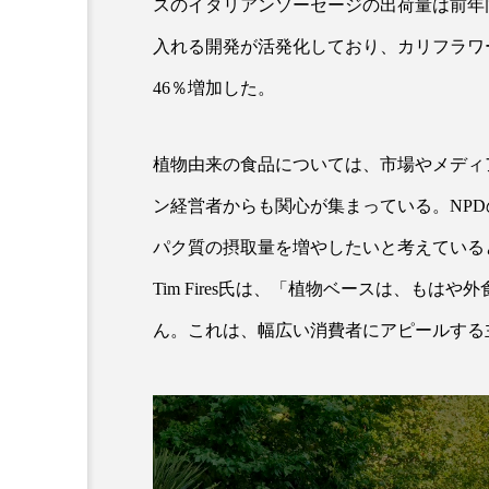
スのイタリアンソーセージの出荷量は前年
入れる開発が活発化しており、カリフラワ
46％増加した。
植物由来の食品については、市場やメディ
ン経営者からも関心が集まっている。NPD
パク質の摂取量を増やしたいと考えているという
AI
B2B
BeautyTech
Tim Fires氏は、「植物ベースは、も
アスタキサンチン
アスレ
ん。これは、幅広い消費者にアピールする
インタビュー
インナービ
ウェルネス
ウェルビーイ
カウンセラー
カウンセリ