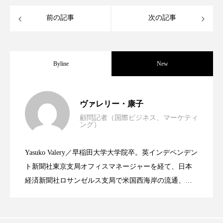
スマートウォッチ
スマートパッチ
前の記事
次の記事
スマートリング
セーフプレイス
セラミド
Byline
New
セラミド保湿
セルフケア
ソーシャルウェルネス
ソーシャルコマース
世界の化粧品市場2025年展望：P&G・
2025.06.11
ヴァレリー・康子
タンパク質
ディープクレンジング
顧問記者（国際ビジネス、マーケティ
ング）
資生堂、「女性研究者サイエンスグラン
2023.06.30
LVMH・ロレアルの戦略と日本企業の課
デジタルデトックス
デトックス
Yasuko Valery／早稲田大学大学院卒。英インデペンデン
ドライヤー 温度 髪 ダメージ
ナイアシンアミド
米バイオテクノロジー企業アミリス、
2023.06.29
ト」の第16回受賞者決定
ト新聞社東京支局オフィスマネージャーを経て、日本
題
経済新聞社ロサンゼルス支局で米国西海岸の流通、産
ナイトプロテイン
ナイトルーティン 金木犀
業分野を専門に記者経験を積む。本紙では主に、米国
CEO退任と世界的な人員削除を発表
パーソナライズ
バーチャルメイク
欧州の海外メーカー、ブランドの動向、海外市場の動
向、新規ビジネスモデルなどを担当。現在はロンドン