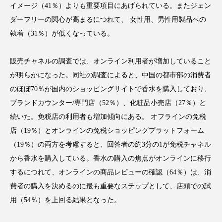
イメージ（41％）よりも重要項目にあげられている。またジェン
アンチエイジング
アンチソリチュード
ダーフリーの関心が高まるにつれて、 女性用、男性用製品への
インタビュー
インナービューティー 冷え
執着（31％）が低くなっている。
インナービューティーアワード2025受賞商品
販売チャネルの調査では、オンライン利用者が増加していること
が明らかになった。同社の調査によると、中国の都市部の消費者
ウェアラブルデバイス
ウェルネス
のほぼ70％が国内のショッピングサイトで香水を購入しており、
ブランドカウンター/専門店（52％）、化粧品小売店（27％）と
ウェルビーイング
エイジングケア
続いた。免税店の利用者も増加傾向にある。 オフラインの免税
エクソソーム
オーガニック
オゾン
店（19％）とオンラインの免税ショッピングプラットフォーム
（19％）の両方を考慮すると、回答者の約3分の1が免税チャネル
カウンセラー
カウンセリング
から香水を購入している。香水の購入の焦点がオンラインに移行
するにつれて、オンラインの商品レビューの確認（64％）は、消
カカイオイル
ガジェット
キーワード
費者の購入を決めるのに最も重要なステップとして、店頭での試
クルエルティフリー
クレンジング
用（54％）を上回る結果となった。