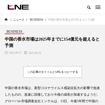
グローバルビューティ＆ヘルスケアビジネス誌
ニュース
BUSINESS
中国の香水市場は2025年までに154億元を超えると予測
NEW POST
カテゴリー毎の最新記事
BUSINESS
SS
PREMIUM
SCIEN
中国の香水市場は2025年までに154億元を超えると
予測
2021.08.27
2025.04.19
この記事のタイトルとURLをコピーする
から読み解く2030年の
青山メディカルクリニック｜本郷
レチノー
パ――身近なウェルネス
玲 院長：内科と循環器専門医の
オールや
中国の香水市場は、新型コロナウイルス感染症拡大の影響で低迷
モデル
知見が切り拓く、再生医療と統合
効果と活
したものの、急速に回復しており今後の成長が加速するようだ。
医療の新たな価値
.06
2026.07
2026.04.28
グローバル市場調査会社ミンテルは、13日、今後5年間で中国の