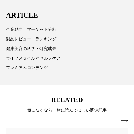
パーフェクト株式会社
バイオハッキング
に在住
ARTICLE
バイオミメティクス
バイオミメティック
企業動向・マーケット分析
バクチオール
バリア機能
ハロウィ
製品レビュー・ランキング
ハロウィン後スキンケア
健康美容の科学・研究成果
ライフスタイルとセルフケア
ハロウィン翌日 肌リセット
ヒアルロン酸
プレミアムコンテンツ
ビジネスモデル
ビタミンC誘導体
ファシア
ファスティング
フィトレチノール
RELATED
プチ断食
ブルーオーシャン
気になるなら一緒に読んでほしい関連記事
フレグランス 冬
プロンプト
ヘアケア
