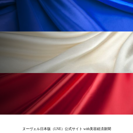
ローカル
ロンジェビティ
下半身美容
乾燥 対策 冬 スキンケア
乾燥対策
乾燥肌対策
他者との再接続
企業・経済
価格改定
保湿
保湿と香り
保湿成分
健康寿命
光老化
免疫 肌
冬 UVケア
冬 美容 習慣
冬 髪 ツヤ 出す 方法
冬 髪 乾燥 改善 方法
冬スキンケア
冬の乾燥肌
冬の印象美
冬の準備
冬美容
冷え対策
ヌーヴェル日本版（LNE）公式サイト with美容経済新聞