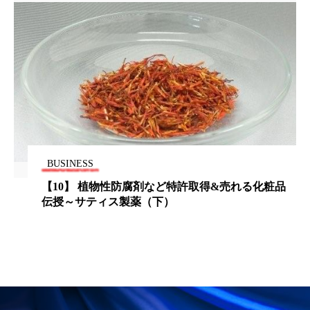
ペアトリートメント
ヘッドスパ
ヘルスケア
ヘルスビューティー
ポジショニング
ボディケア
ホルモン
マーケティング
マイクロスパ
マネジメント
むくみ対策
むくみ改善
BUSINESS
メンズスキンケア
メンタルケア
【10】 植物性防腐剤など特許取得&売れる化粧品
メンタルヘルス
ライフスタイル
伝授～サティス製薬（下）
リカバリー
リカバリーウェア
リサーチ
リナロール 効果
リラクゼーション
リラックス効果
レチナール
レチノール