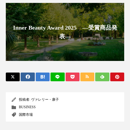
クローズアップ
ケーススタディ
コグニティブヘルス
コスト削減
Inner Beauty Award 2025 ―受賞商品発
コネクテッド・ビューティ
コミュニケーション
表―
コルチゾール
サステナビリティ
サステナブル美容
サプライチェーン
サプリ
サロンクレンジング
サロン戦略
サロン経営
サロン連略
シャネル
スカルプ クレンジング 頻度
スカルプケア
投稿者:
ヴァレリー・康子
BUSINESS
スキンケア
スキンケア 習慣
国際市場
スキンケアルーティン
ストレス
スパ