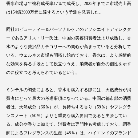
香水市場は年複利成長率17％で成長し、2025年までに市場売上高
は154億3900万元に達するという予測を発表した。
同社のビューティー＆パーソナルケアのアソシエイトディレクタ
FEATURED
注目の企画
ーであるアリス・リー氏は、中国の美容消費者はより成熟し、香
水のような贅沢品カテゴリーへの関心が高まっていると分析して
いる。ウェルネス市場も開拓し始めており、香水は、より感情的
TAG LIST
な効果を得る手段として役立つうえ、消費者が自分の個性を示す
タグ一覧
のに役立つと考えられているという。
AI
B2B
BeautyTech
ChatGPT
ミンテルの調査によると、香水を購入する際には、天然成分が消
費者にとって最大の考慮事項になっている。中国の都市部の消費
Gemini
Instagram
SaaS
SNS
者は、天然成分（66％）が、長持ちする香り（59％）やフレグラ
TikTok
アスタキサンチン
ンスノート（50％）よりも重要な購入要因であると主張してい
る。成分や香りに加えて、消費者は専門性も考慮しており、調香
アスレジャーコスメ
アレルギー
アロマ
師によるフレグランスの生産（48％）は、ハイエンドのブランド