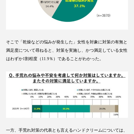
クローズアップ
ケーススタディ
コグニティブヘルス
コスト削減
コネクテッド・ビューティ
コミュニケーション
そこで「乾燥などの悩みが発生した」女性を対象に対策の有無と
コルチゾール
サステナビリティ
満足度について尋ねると、対策を実施し、かつ満足している女性
サステナブル美容
サプライチェーン
はわずか1割程度（11.9％）であることがわかった。
サプリ
サロンクレンジング
サロン戦略
サロン経営
サロン連略
シャネル
スカルプ クレンジング 頻度
スカルプケア
スキンケア
スキンケア 習慣
スキンケアルーティン
ストレス
スパ
一方、手荒れ対策の代表とも言えるハンドクリームについては、