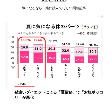
冷え性改善
加工アプリ
加工フィルター
気になるなら一緒に読んでほしい関連記事
加工顔
労働環境
国内市場
国際市場

地政学リスク
外出控え
夜 スキンケア 香り
孤独
巡らせるケア
巡りケア
差別化
廃棄ロス
成分
技術経営
技術転用
抗酸化
抗酸化ケア
断食
新商品
日中関係
日焼け止め
時間制限食
BUSINESS
東洋医学
梅雨
棚卸資産
汗ケア
勘違いダイエットによる「夏便秘」で「お腹ポッコ
温活スキンケア
温活女子
温活習慣
リ」が悪化