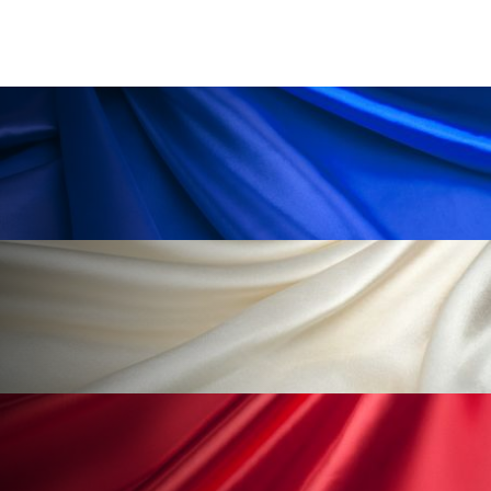
為替相場
熱中症対策
物流問題
特殊メイク
猛暑
生物模倣
用語辞典
男性美容
画像解析
発酵
睡眠
睡眠 美容 金木犀
睡眠美容
秋
秋 冷え
筋膜
精油
素髪ケア やり方
紫外線対策
美容
美容テック
美容と政治
美容ビジネス
美容医療
美容業界
美的感覚
美肌習慣
美脚習慣
老化
肌ケア
肌トラブル
肌バリア
肌荒れ防止
脳
自律神経