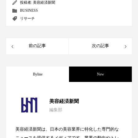
ペアトリートメント
ヘッドスパ
投稿者:
美容経済新聞
BUSINESS
ヘルスケア
ヘルスビューティー
リサーチ
ポジショニング
ボディケア
ホルモン
マーケティング
マイクロスパ
前の記事
次の記事
マネジメント
むくみ対策
むくみ改善
メンズスキンケア
メンタルケア
Byline
New
メンタルヘルス
ライフスタイル
パーフェクト社の「AI美容」事例｜「死
2026.08.04
美容経済新聞
リカバリー
リカバリーウェア
リサーチ
編集部
花王、化粧品事業で棚卸資産38%削減
2026.07.28
の谷」克服と酷暑を商機に変えるB2B
リナロール 効果
リラクゼーション
美容経済新聞は、日本の美容業界に特化した専門的な
リラックス効果
レチナール
レチノール
【技術転用】ポーラの『顔画像解析AI』
2026.07.20
――AI需要予測で猛暑の欠品と過剰在庫
ニュースを提供するメディアです。業界の動向やトレ
SaaSモデル