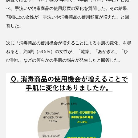
アンチエイジング
アンチソリチュード
べ、手洗いや消毒商品の使用頻度の変化を質問した。その結果、
7割以上の女性が「手洗いや消毒商品の使用頻度が増えた」と回
インタビュー
インナービューティー 冷え
答した。
インナービューティーアワード2025受賞商品
次に「消毒商品の使用機会が増えることによる手肌の変化」を尋
ウェアラブルデバイス
ウェルネス
ねると、約6割（58.5％）の女性が、「乾燥」「あかぎれ」「ひ
び割れ」などの何らかの手肌の悩みが発生したと回答した。
ウェルビーイング
エイジングケア
エクソソーム
オーガニック
オゾン
カウンセラー
カウンセリング
カカイオイル
ガジェット
キーワード
クルエルティフリー
クレンジング