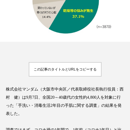
FEATURED
注目の企画
TAG LIST
タグ一覧
この記事のタイトルとURLをコピーする
AI
B2B
BeautyTech
ChatGPT
株式会社マンダム（大阪市中央区／代表取締役社長執行役員：西
Gemini
Instagram
SaaS
SNS
村 健）は9月7日、全国20～40歳代の女性約4,800人を対象に行
った「手洗い・消毒生活2年目の手肌に関する調査」の結果を発
TikTok
アスタキサンチン
表した。
アスレジャーコスメ
アレルギー
アロマ
調査ではまず、コロナ禍の1年間で、1年前（コロナ1年目）と比