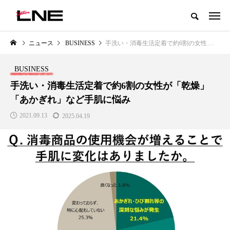
グローバルビューティ＆ヘルスケアビジネス誌
ニュース
BUSINESS
手洗い・消毒生活定着で約6割の女性が「乾燥」「あかぎれ」など手肌に悩み
NEW POST
カテゴリー毎の最新記事
BUSINESS
LIFESTYLE
BUSINESS
手洗い・消毒生活定着で約6割の女性が「乾燥」
「あかぎれ」など手肌に悩み
2021.09.13
2025.04.19
SNSの「加工顔」と美容医療｜AI
GWI調査から読み解く2030年の
」
がもたらす可能性とこれから
都市型スパ――身近なウェルネ
の次世代モデル
2026.07.13
2026.08.06