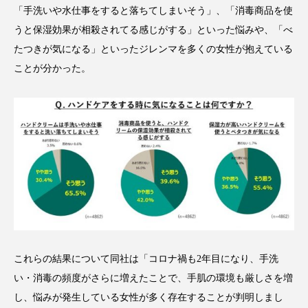
「手洗いや水仕事をすると落ちてしまいそう」、「消毒商品を使
スマートウォッチ
スマートパッチ
うと保湿効果が相殺されてる感じがする」といった悩みや、「べ
たつきが気になる」といったジレンマを多くの女性が抱えている
スマートリング
セーフプレイス
セラミド
ことが分かった。
セラミド保湿
セルフケア
ソーシャルウェルネス
ソーシャルコマース
タンパク質
ディープクレンジング
デジタルデトックス
デトックス
ドライヤー 温度 髪 ダメージ
ナイアシンアミド
ナイトプロテイン
ナイトルーティン 金木犀
これらの結果について同社は「コロナ禍も2年目になり、手洗
い・消毒の頻度がさらに増えたことで、手肌の環境も厳しさを増
パーソナライズ
バーチャルメイク
し、悩みが発生している女性が多く存在することが判明しまし