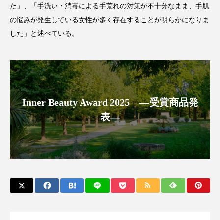
た」、「手洗い・消毒による手荒れの対策が不十分なまま、手肌
パーフェクト株式会社
バイオハッキング
の悩みが発生している女性が多く存在することが明らかになりま
バイオミメティクス
バイオミメティック
した」と述べている。
バクチオール
バリア機能
ハロウィ
ハロウィン後スキンケア
Inner Beauty Award 2025 ―受賞商品発
ハロウィン翌日 肌リセット
ヒアルロン酸
表―
ビジネスモデル
ビタミンC誘導体
ファシア
ファスティング
フィトレチノール
プチ断食
ブルーオーシャン
フレグランス 冬
プロンプト
ヘアケア