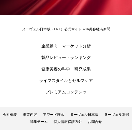
花王
血行促進
過剰在庫
都市型美容ウェルネス
酷暑
ヌーヴェル日本版（LNE）公式サイト with美容経済新聞
金木犀 スキンケア
金木犀 香り 効果
企業動向・マーケット分析
需要予測
頭皮 保湿 ミスト おすすめ
香り
製品レビュー・ランキング
香り メンタルケア
香りケア
健康美容の科学・研究成果
香りの重ね使い
香料
香水 レイヤリング
ライフスタイルとセルフケア
プレミアムコンテンツ
香水の持続
高市政権
高齢社会
髪 静電気 冬 対策
髪のバリア機能 とは
会社概要
事業内容
アワード理念
ヌーヴェル日本版
ヌーヴェル本部
編集チーム
個人情報保護方針
お問合せ