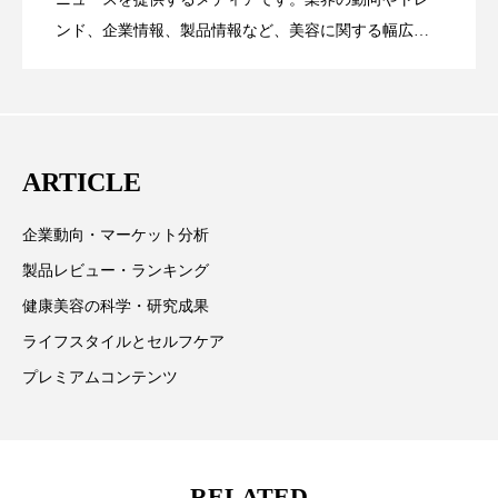
ンド、企業情報、製品情報など、美容に関する幅広い
ローカル
ロンジェビティ
下半身美容
テーマを取り上げています。 編集部では、美容業界の
が猛暑の建設現場に選ばれる理由
を防ぐDX戦略
乾燥 対策 冬 スキンケア
乾燥対策
取材や情報収集、分析を行い、業界内外の最新情報を
主に美容業界関係者に向けて発信しています。私たち
乾燥肌対策
他者との再接続
企業・経済
は「キレイをふやす」を企業理念として信頼性の高い
ARTICLE
情報提供を通じて美容業界の発展に貢献すべく努力し
価格改定
保湿
保湿と香り
保湿成分
ています。
企業動向・マーケット分析
健康寿命
光老化
免疫 肌
製品レビュー・ランキング
冬 UVケア
冬 美容 習慣
健康美容の科学・研究成果
ライフスタイルとセルフケア
冬 髪 ツヤ 出す 方法
冬 髪 乾燥 改善 方法
プレミアムコンテンツ
冬スキンケア
冬の乾燥肌
冬の印象美
冬の準備
冬美容
冷え対策
RELATED