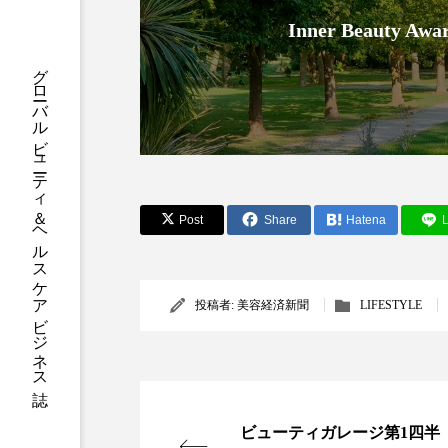
ハロウィン後スキンケア
Inner Beauty
ファシア
ファスティング
グローバルビューティ＆ヘルスケアビジネス誌
プロンプト
ヘアケア
ポジショニング
ボディケ
むくみ対策
むくみ改善
Post
Share
Hatena
L
リカバリー
リカバリーウ
レチナール
レチノール
投稿者:
美容経済新聞
LIFESTYLE
乾燥対策
乾燥肌対策
健康寿命
光老化
ビューティガレージ第1四半
冬スキンケア
冬の乾燥肌