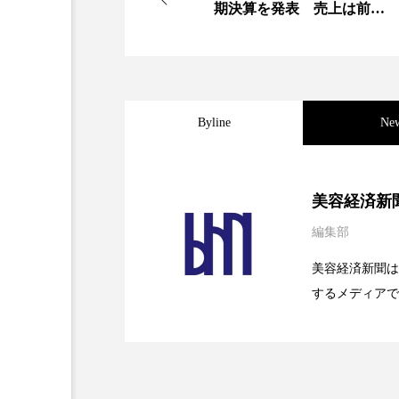
期決算を発表 売上は前年
同月比40％増の53億7000万
加工アプリ
加工フィルタ
円
外出控え
夜 スキンケア 
技術経営
技術転用
Byline
Ne
時間制限食
東洋医学
2026.08.04
パーフェクト社の「AI
美容経済新
為替相場
熱中症対策
編集部
2026.07.28
花王、化粧品事業で棚卸
SaaSモデル
画像解析
発酵
睡
美容経済新聞は
素髪ケア やり方
紫外線
するメディアで
2026.07.20
【技術転用】ポーラの『
を防ぐDX戦略
ど、美容に関す
美容業界
美的感覚
容業界の取材や
容業界関係者に
肌荒れ防止
脳
自
を企業理念とし