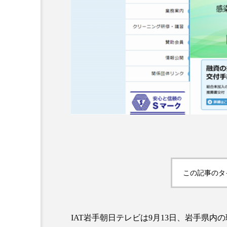
超が「ながら美容」を実
SNSの「加工顔」と美容医療
を有効に使いたい」が9
がもたらす可能性とこれか
2026.07.13
9
この記事のタ
IAT岩手朝日テレビは9月13日、岩手県