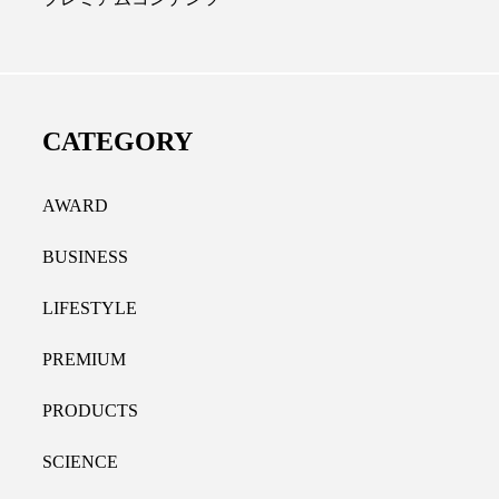
ディカルクリニック｜本郷
レチノール代替成分と
長：内科と循環器専門医の知
オールやレチナールなど
り拓く、再生医療と統合医
果と活用法
CATEGORY
たな価値
2026.07.30
.04.28
AWARD
BUSINESS
LIFESTYLE
PREMIUM
PRODUCTS
SCIENCE