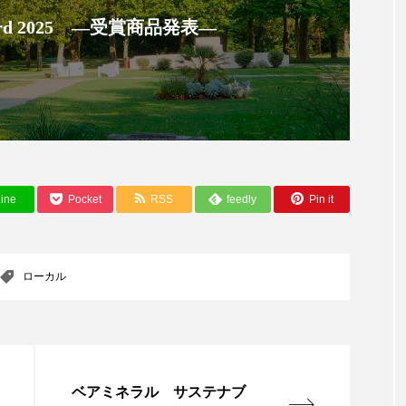
ハロウィン翌日 肌リセット
ヒアルロン酸
ビジネスモデ
 Award 2025 ―受賞商品発表―
フィトレチノール
プチ断食
ブルーオーシャン
ペアトリートメント
ヘッドスパ
ヘルスケア
ヘ
ア
ホルモン
マーケティング
マイクロスパ
メンズスキンケア
メンタルケア
メンタルヘルス
ine
Pocket
RSS
feedly
Pin it
ェア
リサーチ
リナロール 効果
リラクゼーション
ローカル
ロンジェビティ
下半身美容
乾燥 
ローカル
他者との再接続
企業・経済
価格改定
保湿
免疫 肌
冬 UVケア
冬 美容 習慣
冬 髪 ツヤ 出す 
ベアミネラル サステナブ
冬の印象美
冬の準備
冬美容
冷え対策