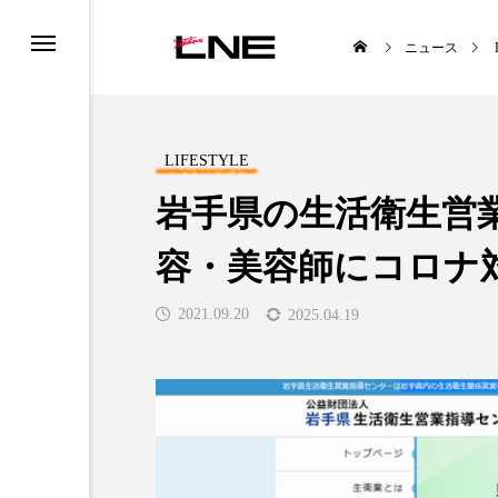
ニュース
LIFESTYLE
岩手県の生活衛生営
容・美容師にコロナ
UCTS
LIFESTYLE
2021.09.20
2025.04.19
