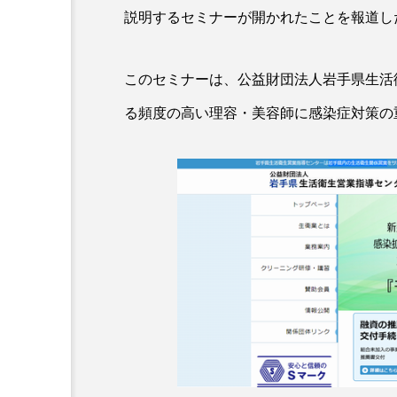
説明するセミナーが開かれたことを報道し
このセミナーは、公益財団法人岩手県生活
る頻度の高い理容・美容師に感染症対策の
AI
B2B
BeautyTech
アスタキサンチン
アスレ
インタビュー
インナービ
ウェルネス
ウェルビーイ
カウンセラー
カウンセリ