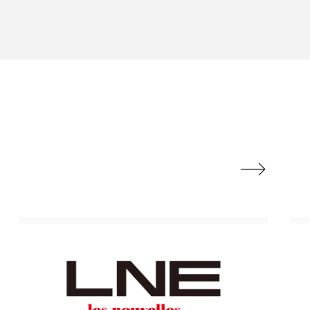
香り
香り メンタルケア
政権
高齢社会
