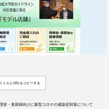
｜AI
GWI調査から読み解く2030年の都
青山メ
ら
市型スパ――身近なウェルネスの
玲 院
次世代モデル
見が切
療の新
2026.08.06
2026
FEATURED
注目の企画
イトルとURLをコピーする
内の理容・美容師向けに新型コロナの感染症対策について