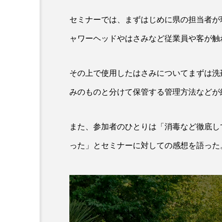
クレンジング
クローズア
セミナーでは、まずはじめに県の担当者が
コネクテッド・ビューティ
ャワーヘッドやはさみなど従業員や客が触
サプライチェーン
サプリ
その上で使用したはさみについてまずは洗
スカルプ クレンジング 頻度
みのものと分けて保管する管理方法などが
ストレス
スパ
ス
また、参加者のひとりは「消毒など徹底し
セラミド保湿
セルフケア
った」とセミナーに対しての感想を語った
ディープクレンジング
デ
ナイトプロテイン
ナイト
バイオハッキング
バイオ