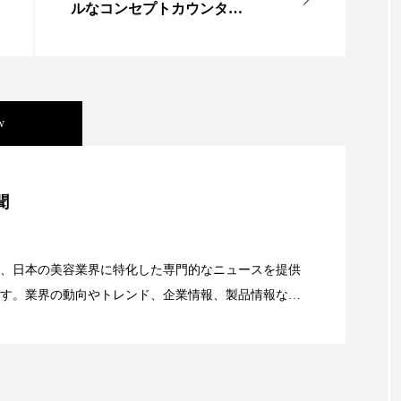
ルなコンセプトカウンター
をそごう横浜店1階にオープ
ー
加工顔
労働環境
国内市場
国際市場
ン
香り
孤独
巡らせるケア
巡りケア
差別化
抗酸化
抗酸化ケア
断食
新商品
日中関係
w
梅雨
棚卸資産
汗ケア
温活スキンケア
美容」事例｜「死の谷」克服と酷暑を商機に変えるB2B
聞
物流問題
特殊メイク
猛暑
生物模倣
用
資産38%削減――AI需要予測で猛暑の欠品と過剰在庫
眠
睡眠 美容 金木犀
睡眠美容
秋
秋 冷え
、日本の美容業界に特化した専門的なニュースを提供
対策
美容
美容テック
美容と政治
美容ビジ
す。業界の動向やトレンド、企業情報、製品情報な
顔画像解析AI』が猛暑の建設現場に選ばれる理由
る幅広いテーマを取り上げています。 編集部では、美
美肌習慣
美脚習慣
老化
肌ケア
肌トラブ
情報収集、分析を行い、業界内外の最新情報を主に美
向けて発信しています。私たちは「キレイをふやす」
律神経
花王
血行促進
過剰在庫
都市型美容
て信頼性の高い情報提供を通じて美容業界の発展に貢