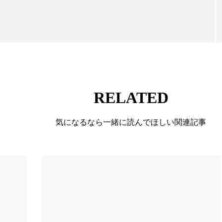
 香り 効果
需要予測
頭皮 保湿 ミスト おすすめ
ています。
香料
香水 レイヤリング
香水の持続
高市
リア機能 とは
RELATED
気になるなら一緒に読んでほしい関連記事