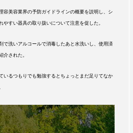
ップ
ケーススタディ
コグニティブヘルス
コスト
理容美容業界の予防ガイドラインの概要を説明し、シ
コミュニケーション
コルチゾール
サステナビリティ
れやすい器具の取り扱いについて注意を促した。
サロンクレンジング
サロン戦略
サロン経営
剤で洗いアルコールで消毒したあと水洗いし、使用済
スカルプケア
スキンケア
スキンケア 習慣
ス
紹介された。
マートウォッチ
スマートパッチ
スマートリング
セ
ているつもりでも勉強するとちょっとまだ足りてなか
ソーシャルウェルネス
ソーシャルコマース
タン
。
ジタルデトックス
デトックス
ドライヤー 温度 髪 ダメー
ルーティン 金木犀
パーソナライズ
バーチャルメイク
ミメティクス
バイオミメティック
バクチオール