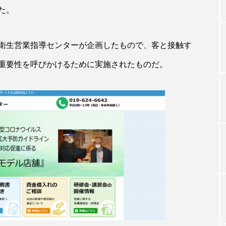
た。
TAG LIST
衛生営業指導センターが企画したもので、客と接触す
重要性を呼びかけるために実施されたものだ。
タグ一覧
ChatGPT
Gemini
Instagram
SaaS
SN
ジャーコスメ
アレルギー
アロマ
アンチエイジン
ューティー 冷え
インナービューティーアワード2025受賞商品
ング
エイジングケア
エクソソーム
オーガニック
ング
カカイオイル
ガジェット
キーワード