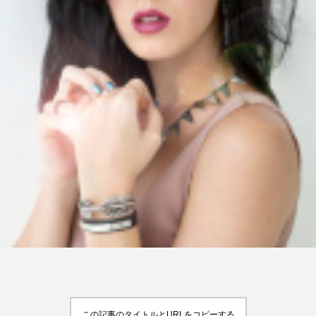
FEATURED
注目の企画
TAG LIST
タグ一覧
AI
B2B
BeautyTech
ChatGPT
Gemini
Instagram
SaaS
SNS
TikTok
アスタキサンチン
アスレジャーコスメ
アレルギー
アロマ
この記事のタイトルとURLをコピーする