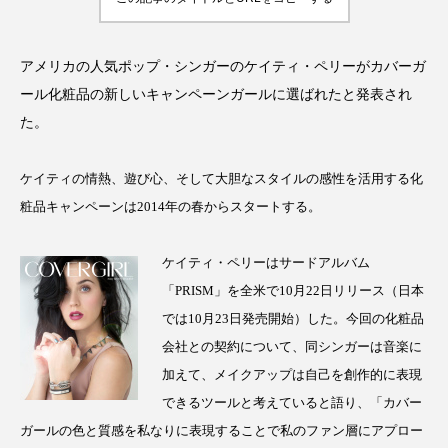
アンチエイジング
アンチソリチュード
インタビュー
インナービューティー 冷え
アメリカの人気ポップ・シンガーのケイティ・ペリーがカバーガ
ール化粧品の新しいキャンペーンガールに選ばれたと発表され
インナービューティーアワード2025受賞商品
た。
ウェアラブルデバイス
ウェルネス
ケイティの情熱、遊び心、そして大胆なスタイルの感性を活用する化
粧品キャンペーンは2014年の春からスタートする。
ウェルビーイング
エイジングケア
エクソソーム
オーガニック
オゾン
ケイティ・ペリーはサードアルバム
「PRISM」を全米で10月22日リリース（日本
カウンセラー
カウンセリング
では10月23日発売開始）した。今回の化粧品
会社との契約について、同シンガーは音楽に
カカイオイル
ガジェット
キーワード
加えて、メイクアップは自己を創作的に表現
クルエルティフリー
クレンジング
できるツールと考えていると語り、「カバー
ガールの色と質感を私なりに表現することで私のファン層にアプロー