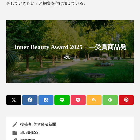
クローズアップ
ケーススタディ
チしていきたい」と抱負を付け加えている。
コグニティブヘルス
コスト削減
コネクテッド・ビューティ
コミュニケーション
コルチゾール
サステナビリティ
Inner Beauty Award 2025 ―受賞商品発
表―
サステナブル美容
サプライチェーン
サプリ
サロンクレンジング
サロン戦略
サロン経営
サロン連略
シャネル
スカルプ クレンジング 頻度
スカルプケア
スキンケア
スキンケア 習慣
投稿者:
美容経済新聞
BUSINESS
スキンケアルーティン
ストレス
スパ