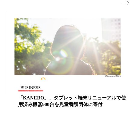
ペアトリートメント
ヘッドスパ

ヘルスケア
ヘルスビューティー
ポジショニング
ボディケア
ホルモン
マーケティング
マイクロスパ
マネジメント
むくみ対策
むくみ改善
メンズスキンケア
メンタルケア
メンタルヘルス
ライフスタイル
BUSINESS
「KANEBO」、タブレット端末リニューアルで使
リカバリー
リカバリーウェア
リサーチ
用済み機器900台を児童養護団体に寄付
リナロール 効果
リラクゼーション
リラックス効果
レチナール
レチノール