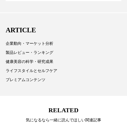
が猛暑の建設現場に選ばれる理由
を防ぐDX戦略
パーフェクト株式会社
バイオハッキング
取材や情報収集、分析を行い、業界内外の最新情報を
主に美容業界関係者に向けて発信しています。私たち
バイオミメティクス
バイオミメティック
は「キレイをふやす」を企業理念として信頼性の高い
ARTICLE
情報提供を通じて美容業界の発展に貢献すべく努力し
バクチオール
バリア機能
ハロウィ
ています。
企業動向・マーケット分析
ハロウィン後スキンケア
製品レビュー・ランキング
ハロウィン翌日 肌リセット
ヒアルロン酸
健康美容の科学・研究成果
ライフスタイルとセルフケア
ビジネスモデル
ビタミンC誘導体
ファシア
プレミアムコンテンツ
ファスティング
フィトレチノール
プチ断食
ブルーオーシャン
RELATED
フレグランス 冬
プロンプト
ヘアケア
気になるなら一緒に読んでほしい関連記事