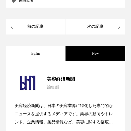
国際市場
スマートウォッチ
スマートパッチ
スマートリング
セーフプレイス
セラミド
前の記事
次の記事
セラミド保湿
セルフケア
ソーシャルウェルネス
ソーシャルコマース
Byline
New
タンパク質
ディープクレンジング
パーフェクト社の「AI美容」事例｜「死
2026.08.04
美容経済新聞
デジタルデトックス
デトックス
編集部
花王、化粧品事業で棚卸資産38%削減
2026.07.28
の谷」克服と酷暑を商機に変えるB2B
ドライヤー 温度 髪 ダメージ
ナイアシンアミド
美容経済新聞は、日本の美容業界に特化した専門的な
ナイトプロテイン
ナイトルーティン 金木犀
【技術転用】ポーラの『顔画像解析AI』
2026.07.20
――AI需要予測で猛暑の欠品と過剰在庫
ニュースを提供するメディアです。業界の動向やトレ
SaaSモデル
ンド、企業情報、製品情報など、美容に関する幅広い
パーソナライズ
バーチャルメイク
テーマを取り上げています。 編集部では、美容業界の