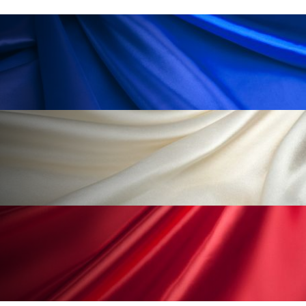
ローカル
ロンジェビティ
下半身美容
乾燥 対策 冬 スキンケア
乾燥対策
乾燥肌対策
他者との再接続
企業・経済
価格改定
保湿
保湿と香り
保湿成分
健康寿命
光老化
免疫 肌
冬 UVケア
冬 美容 習慣
冬 髪 ツヤ 出す 方法
冬 髪 乾燥 改善 方法
冬スキンケア
冬の乾燥肌
冬の印象美
冬の準備
冬美容
冷え対策