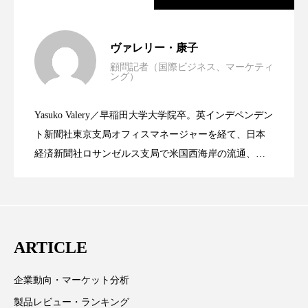
スマートウォッチ
スマートパッチ
世界の化粧品市場2025年展望：P&G・
2025.06.11
ヴァレリー・康子
スマートリング
セーフプレイス
セラミド
顧問記者（国際ビジネス、マーケティ
ング）
資生堂、「女性研究者サイエンスグラン
2023.06.30
LVMH・ロレアルの戦略と日本企業の課
セラミド保湿
セルフケア
Yasuko Valery／早稲田大学大学院卒。英インデペンデン
ソーシャルウェルネス
ソーシャルコマース
米バイオテクノロジー企業アミリス、
2023.06.29
ト」の第16回受賞者決定
ト新聞社東京支局オフィスマネージャーを経て、日本
題
経済新聞社ロサンゼルス支局で米国西海岸の流通、産
タンパク質
ディープクレンジング
業分野を専門に記者経験を積む。本紙では主に、米国
CEO退任と世界的な人員削除を発表
デジタルデトックス
デトックス
欧州の海外メーカー、ブランドの動向、海外市場の動
向、新規ビジネスモデルなどを担当。現在はロンドン
ドライヤー 温度 髪 ダメージ
ナイアシンアミド
に在住
ARTICLE
ナイトプロテイン
ナイトルーティン 金木犀
企業動向・マーケット分析
パーソナライズ
バーチャルメイク
製品レビュー・ランキング