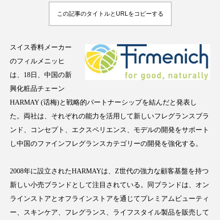
この記事のタイトルとURLをコピーする
スイス香料メーカー
FEATURED
注目の企画
のフィルメニッヒ
は、18日、中国の新
興化粧品チェーン
TAG LIST
HARMAY (话梅)と戦略的パートナーシップを結んだと発表し
タグ一覧
た。両社は、それぞれの能力を活用して新しいフレグランスブラ
ンド、コンセプト、エクスペリエンス、モデルの開発をサポート
AI
B2B
BeautyTech
ChatGPT
し中国のファインフレグランスカテゴリーの開発を強化する。
Gemini
Instagram
SaaS
SNS
2008年に設立されたHARMAYは、Z世代の強力な顧客基盤を持つ
TikTok
アスタキサンチン
新しい小売ブランドとして注目されている。同ブランドは、オン
ラインストアとオフラインストアを通じてプレミアムビューティ
アスレジャーコスメ
アレルギー
アロマ
ー、スキンケア、フレグランス、ライフスタイル製品を販売して