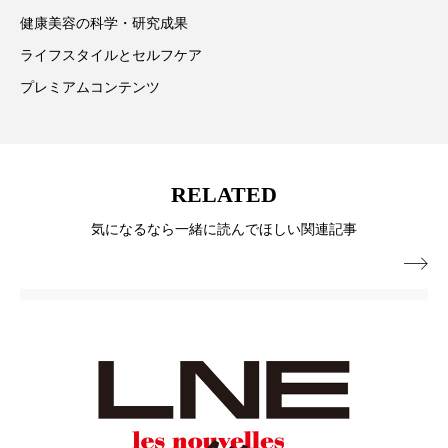
パーフェクト株式会社
バイオハッキング
健康美容の科学・研究成果
ライフスタイルとセルフケア
バイオミメティクス
バイオミメティック
プレミアムコンテンツ
バクチオール
バリア機能
ハロウィ
ハロウィン後スキンケア
RELATED
ハロウィン翌日 肌リセット
ヒアルロン酸
気になるなら一緒に読んでほしい関連記事
ビジネスモデル
ビタミンC誘導体
ファシア

ファスティング
フィトレチノール
プチ断食
ブルーオーシャン
フレグランス 冬
プロンプト
ヘアケア