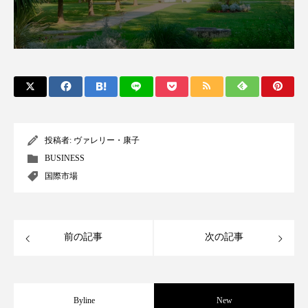
クローズアップ
ケーススタディ
コグニティブヘルス
コスト削減
コネクテッド・ビューティ
コミュニケーション
コルチゾール
サステナビリティ
サステナブル美容
サプライチェーン
投稿者:
ヴァレリー・康子
BUSINESS
サプリ
サロンクレンジング
サロン戦略
国際市場
サロン経営
サロン連略
シャネル
スカルプ クレンジング 頻度
スカルプケア
前の記事
次の記事
スキンケア
スキンケア 習慣
スキンケアルーティン
ストレス
スパ
Byline
New