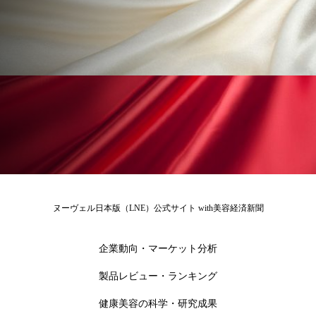
ローカル
ロンジェビティ
下半身美容
乾燥 対策 冬 スキンケア
乾燥対策
乾燥肌対策
他者との再接続
企業・経済
価格改定
保湿
保湿と香り
保湿成分
健康寿命
光老化
免疫 肌
冬 UVケア
冬 美容 習慣
ヌーヴェル日本版（LNE）公式サイト with美容経済新聞
冬 髪 ツヤ 出す 方法
冬 髪 乾燥 改善 方法
企業動向・マーケット分析
冬スキンケア
冬の乾燥肌
冬の印象美
製品レビュー・ランキング
冬の準備
冬美容
冷え対策
健康美容の科学・研究成果