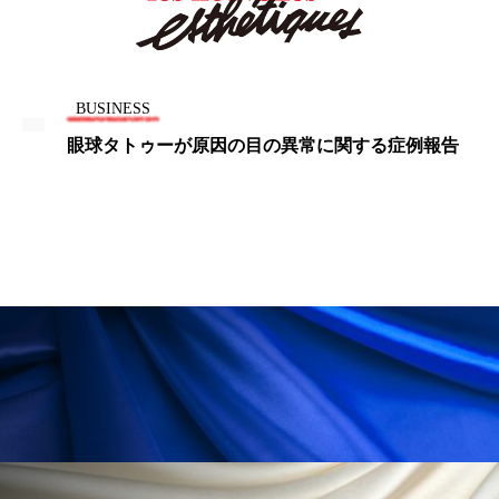
ペアトリートメント
ヘッドスパ
ヘルスケア
ヘルスビューティー
ポジショニング
ボディケア
ホルモン
BUSINESS
眼球タトゥーが原因の目の異常に関する症例報告
マーケティング
マイクロスパ
マネジメント
むくみ対策
むくみ改善
メンズスキンケア
メンタルケア
メンタルヘルス
ライフスタイル
リカバリー
リカバリーウェア
リサーチ
リナロール 効果
リラクゼーション
リラックス効果
レチナール
レチノール