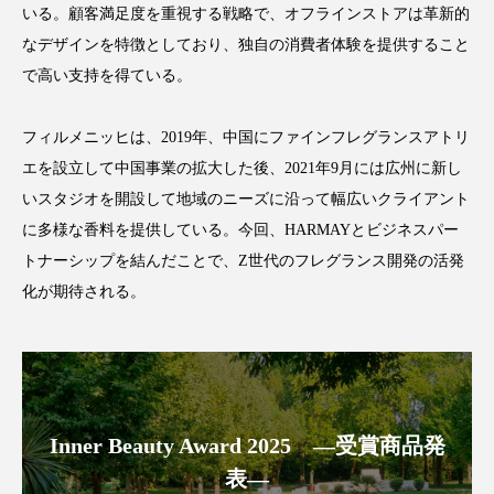
いる。顧客満足度を重視する戦略で、オフラインストアは革新的
アンチエイジング
アンチソリチュード
なデザインを特徴としており、独自の消費者体験を提供すること
インタビュー
インナービューティー 冷え
で高い支持を得ている。
インナービューティーアワード2025受賞商品
フィルメニッヒは、2019年、中国にファインフレグランスアトリ
エを設立して中国事業の拡大した後、2021年9月には広州に新し
ウェアラブルデバイス
ウェルネス
いスタジオを開設して地域のニーズに沿って幅広いクライアント
に多様な香料を提供している。今回、HARMAYとビジネスパー
ウェルビーイング
エイジングケア
トナーシップを結んだことで、Z世代のフレグランス開発の活発
エクソソーム
オーガニック
オゾン
化が期待される。
カウンセラー
カウンセリング
カカイオイル
ガジェット
キーワード
Inner Beauty Award 2025 ―受賞商品発
クルエルティフリー
クレンジング
表―