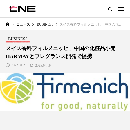
グローバルビューティ＆ヘルスケアビジネス誌
ニュース
BUSINESS
スイス香料フィルメニッヒ、中国の化粧品小売HARMAYとフレグランス開発で提携
NEW POST
カテゴリー毎の最新記事
BUSINESS
LIFESTYLE
BUSINESS
スイス香料フィルメニッヒ、中国の化粧品小売
HARMAYとフレグランス開発で提携
2022.01.21
2025.04.19
SNSの「加工顔」と美容医療｜AI
GWI調査から読み解く2030年の
」
がもたらす可能性とこれから
都市型スパ――身近なウェルネ
の次世代モデル
2026.07.13
2026.08.06