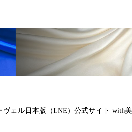
 香り 効果
需要予測
頭皮 保湿 ミスト おすすめ
香料
香水 レイヤリング
香水の持続
高市
リア機能 とは
ーヴェル日本版（LNE）公式サイト with