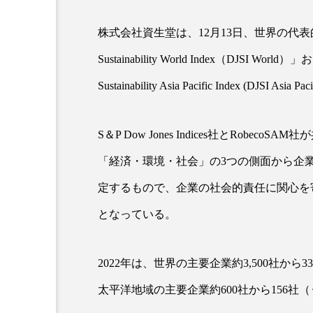
株式会社資生堂は、12月13日、世界の代表的
超が「ながら美容」を実
SNSの「加工顔」と美容医療
Sustainability World Index（DJS
を有効に使いたい」が9
がもたらす可能性とこれか
2026.07.13
Sustainability Asia Pacific Index
9
S＆P Dow Jones Indices社とRobecoSAM社が
「経済・環境・社会」の3つの側面から企
定するもので、企業の社会的責任に関心を
となっている。
2022年は、世界の主要企業約3,500社から3
太平洋地域の主要企業約600社から156社（うち日