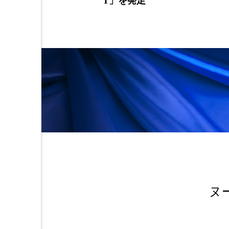
T」を発足
金木犀 スキンケア
金木犀
香りケア
香りの重ね使い
髪 静電気 冬 対策
髪のバ
ヌ