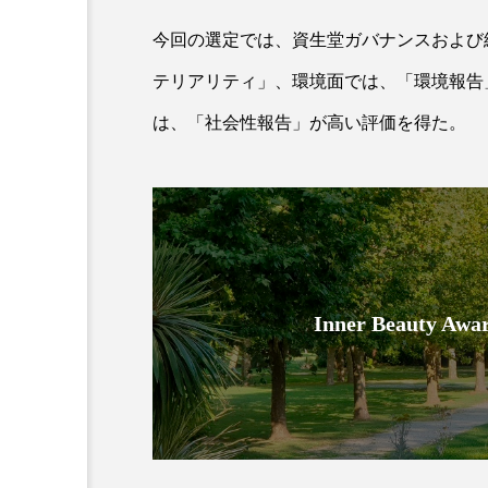
今回の選定では、資生堂ガバナンスおよび
テリアリティ」、環境面では、「環境報告
は、「社会性報告」が高い評価を得た。
AI
B2B
BeautyTech
アスタキサンチン
アスレ
Inner Beauty
インタビュー
インナービ
ウェルネス
ウェルビーイ
カウンセラー
カウンセリ