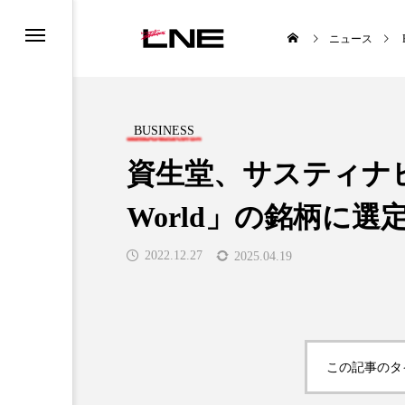
ニュース
BUSINESS
資生堂、サスティナビ
World」の銘柄に選
UCTS
LIFESTYLE
2022.12.27
2025.04.19

この記事のタ