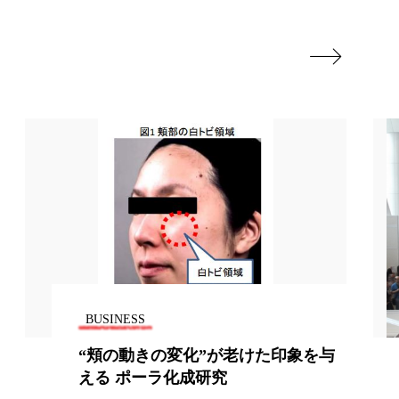
地政学リスク

廃棄ロス
成分
日焼け止め
温活女子
温活習慣
語辞典
男性美容
筋膜
精油
ネス
美容医療
BUSINESS
ル
肌バリア
“頬の動きの変化”が老けた印象を与
ウェルネス
酷暑
える ポーラ化成研究