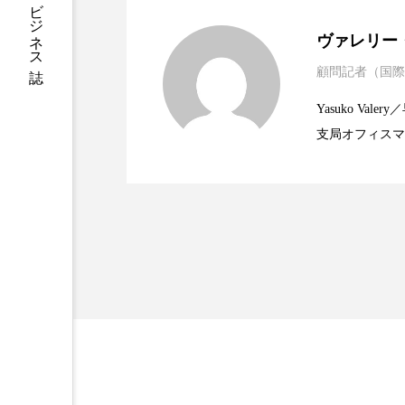
ハロウィン後スキンケア
2025.06.11
世界の化粧品市場2025
ヴァレリー
ファシア
ファスティング
顧問記者（国際
2023.06.30
資生堂、「女性研究者サ
題
プロンプト
ヘアケア
Yasuko V
ポジショニング
ボディケ
支局オフィスマ
2023.06.29
米バイオテクノロジー企
で米国西海岸の
むくみ対策
むくみ改善
に、米国欧州の
規ビジネスモデ
リカバリー
リカバリーウ
レチナール
レチノール
乾燥対策
乾燥肌対策
健康寿命
光老化
冬スキンケア
冬の乾燥肌