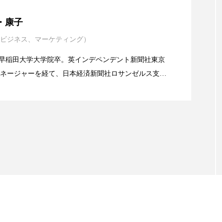
ハロウィン翌日 肌リセット
ヒアルロン酸
ビジネスモデ
年展望：P&G・LVMH・ロレアルの戦略と日本企業の課
・康子
フィトレチノール
プチ断食
ブルーオーシャン
ビジネス、マーケティング）
イエンスグラント」の第16回受賞者決定
ペアトリートメント
ヘッドスパ
ヘルスケア
ヘ
alery／早稲田大学大学院卒。英インデペンデント新聞社東京
ア
ホルモン
マーケティング
マイクロスパ
ネージャーを経て、日本経済新聞社ロサンゼルス支局
業アミリス、CEO退任と世界的な人員削除を発表
流通、産業分野を専門に記者経験を積む。本紙では主
メンズスキンケア
メンタルケア
メンタルヘルス
海外メーカー、ブランドの動向、海外市場の動向、新
ルなどを担当。現在はロンドンに在住
ェア
リサーチ
リナロール 効果
リラクゼーション
ローカル
ロンジェビティ
下半身美容
乾燥 
他者との再接続
企業・経済
価格改定
保湿
免疫 肌
冬 UVケア
冬 美容 習慣
冬 髪 ツヤ 出す 
冬の印象美
冬の準備
冬美容
冷え対策