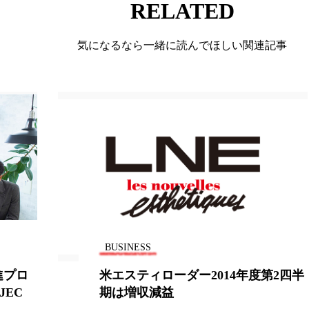
RELATED
ー
加工顔
労働環境
国内市場
国際市場
気になるなら一緒に読んでほしい関連記事
香り
孤独
巡らせるケア
巡りケア
差別化
抗酸化
抗酸化ケア
断食
新商品
日中関係
梅雨
棚卸資産
汗ケア
温活スキンケア
物流問題
特殊メイク
猛暑
生物模倣
用
眠
睡眠 美容 金木犀
睡眠美容
秋
秋 冷え
対策
美容
美容テック
美容と政治
美容ビジ
BUSINESS
美肌習慣
美脚習慣
老化
肌ケア
肌トラブ
進プロ
米エスティローダー2014年度第2四半
律神経
花王
血行促進
過剰在庫
都市型美容
JEC
期は増収減益