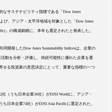
なサステナビリティ指標である「Dow Jones
｜AI
GWI調査から読み解く2030年の都
青山メ
I World）」および、アジア・太平洋地域を対象とした「Dow Jones
ら
市型スパ――身近なウェルネスの
玲 院
次世代モデル
見が切
 (DJSI Asia Pacific)」の構成銘柄に、本年も選定されたと発表した。
療の新
2026.08.06
2026
共同開発したDow Jones Sustainability Indicesは、企業の
業活動を分析・評価し、持続可能性に優れた企業を選
寄せる投資家の意思決定にとって、重要な指標の一つ
FEATURED
注目の企画
32社（うち日本企業36社）がDJSI Worldに、アジア・
本企業74社）がDJSI Asia Pacificに選定された。