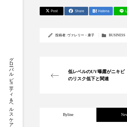
クレンジング
クローズア
Post
Share
Hatena
L
コネクテッド・ビューティ
サプライチェーン
サプリ
投稿者:
ヴァレリー・康子
BUSINESS
スカルプ クレンジング 頻度
グローバルビューティ＆ヘルスケアビジネス誌
ストレス
スパ
ス
低レベルのUV曝露がニキビ
セラミド保湿
セルフケア
のリスク低下と関連
ディープクレンジング
デ
ナイトプロテイン
ナイト
バイオハッキング
バイオ
Byline
Ne