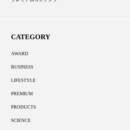
ディカルクリニック｜本郷
レチノール代替成分と
長：内科と循環器専門医の知
オールやレチナールなど
り拓く、再生医療と統合医
果と活用法
CATEGORY
たな価値
2026.07.30
.04.28
AWARD
BUSINESS
LIFESTYLE
PREMIUM
PRODUCTS
SCIENCE