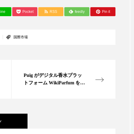
ップ
ケーススタディ
コグニティブヘルス
コスト
ine
Pocket
RSS
feedly
Pin it
コミュニケーション
コルチゾール
サステナビリティ
サロンクレンジング
サロン戦略
サロン経営
国際市場
スカルプケア
スキンケア
スキンケア 習慣
ス
マートウォッチ
スマートパッチ
スマートリング
セ
Puig がデジタル香水プラッ
ソーシャルウェルネス
ソーシャルコマース
タン
トフォーム WikiParfum を立
ち上げ
ジタルデトックス
デトックス
ドライヤー 温度 髪 ダメー
ルーティン 金木犀
パーソナライズ
バーチャルメイク
ミメティクス
バイオミメティック
バクチオール
w