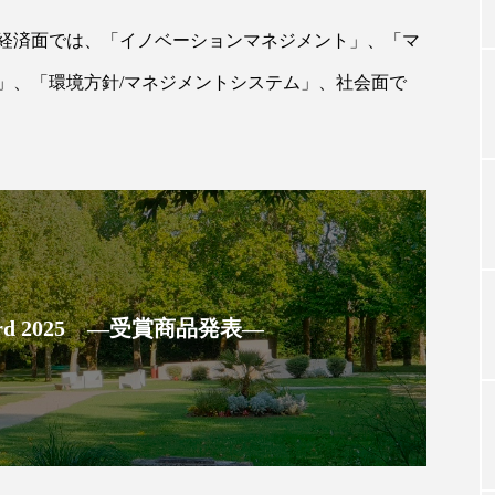
経済面では、「イノベーションマネジメント」、「マ
」、「環境方針/マネジメントシステム」、社会面で
TAG LIST
タグ一覧
ChatGPT
Gemini
Instagram
SaaS
SN
ジャーコスメ
アレルギー
アロマ
アンチエイジン
 Award 2025 ―受賞商品発表―
ューティー 冷え
インナービューティーアワード2025受賞商品
ング
エイジングケア
エクソソーム
オーガニック
ング
カカイオイル
ガジェット
キーワード