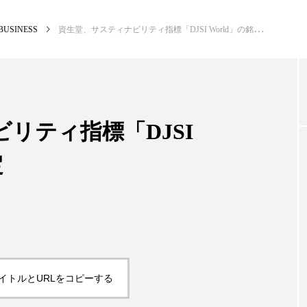
BUSINESS
資生堂、サスティナビリティ指標「DJSI World」の銘柄に選定
NEW POST
カテゴリー毎の最新記事
リティ指標「DJSI
定
BUSINESS
PR
イトルとURLをコピーする