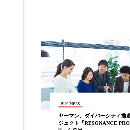
加工アプリ
加工フィルタ
外出控え
夜 スキンケア 
技術経営
技術転用
時間制限食
東洋医学
為替相場
熱中症対策
画像解析
発酵
睡
素髪ケア やり方
紫外線
BUSINESS
美容業界
美的感覚
グラムは成功
ヤーマン、ダイバーシティ推
肌荒れ防止
脳
自
ジェクト「RESONANCE PRO